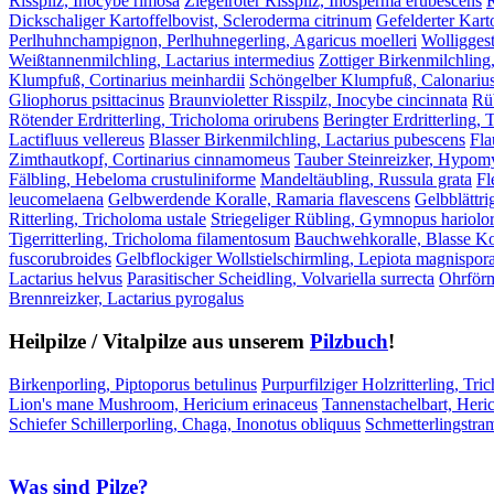
Risspilz, Inocybe rimosa
Ziegelroter Risspilz, Inosperma erubescens
R
Dickschaliger Kartoffelbovist, Scleroderma citrinum
Gefelderter Kart
Perlhuhnchampignon, Perlhuhnegerling, Agaricus moelleri
Wolliggest
Weißtannenmilchling, Lactarius intermedius
Zottiger Birkenmilchling
Klumpfuß, Cortinarius meinhardii
Schöngelber Klumpfuß, Calonarius
Gliophorus psittacinus
Braunvioletter Risspilz, Inocybe cincinnata
Rüb
Rötender Erdritterling, Tricholoma orirubens
Beringter Erdritterling,
Lactifluus vellereus
Blasser Birkenmilchling, Lactarius pubescens
Fla
Zimthautkopf, Cortinarius cinnamomeus
Tauber Steinreizker, Hypomyc
Fälbling, Hebeloma crustuliniforme
Mandeltäubling, Russula grata
Fl
leucomelaena
Gelbwerdende Koralle, Ramaria flavescens
Gelbblättri
Ritterling, Tricholoma ustale
Striegeliger Rübling, Gymnopus hariol
Tigerritterling, Tricholoma filamentosum
Bauchwehkoralle, Blasse Kor
fuscorubroides
Gelbflockiger Wollstielschirmling, Lepiota magnispor
Lactarius helvus
Parasitischer Scheidling, Volvariella surrecta
Ohrförm
Brennreizker, Lactarius pyrogalus
Heilpilze / Vitalpilze aus unserem
Pilzbuch
!
Birkenporling, Piptoporus betulinus
Purpurfilziger Holzritterling, Tri
Lion's mane Mushroom, Hericium erinaceus
Tannenstachelbart, Heri
Schiefer Schillerporling, Chaga, Inonotus obliquus
Schmetterlingstra
Was sind Pilze?