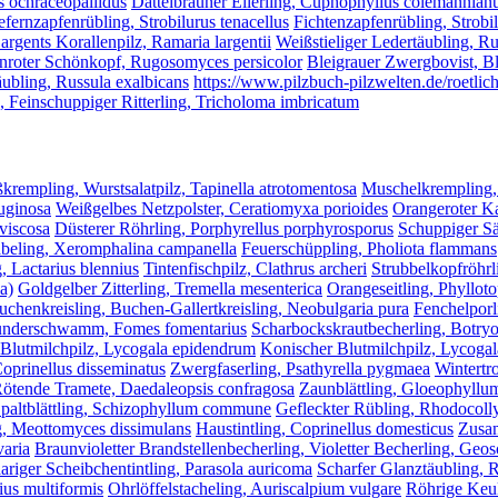
s ochraceopallidus
Dattelbrauner Ellerling, Cuphophyllus colemannian
efernzapfenrübling, Strobilurus tenacellus
Fichtenzapfenrübling, Strobi
argents Korallenpilz, Ramaria largentii
Weißstieliger Ledertäubling, Ru
nroter Schönkopf, Rugosomyces persicolor
Bleigrauer Zwergbovist, Bl
ubling, Russula exalbicans
https://www.pilzbuch-pilzwelten.de/roetlic
, Feinschuppiger Ritterling, Tricholoma imbricatum
krempling, Wurstsalatpilz, Tapinella atrotomentosa
Muschelkrempling,
ruginosa
Weißgelbes Netzpolster, Ceratiomyxa porioides
Orangeroter Ka
viscosa
Düsterer Röhrling, Porphyrellus porphyrosporus
Schuppiger Sä
beling, Xeromphalina campanella
Feuerschüppling, Pholiota flammans
, Lactarius blennius
Tintenfischpilz, Clathrus archeri
Strubbelkopfröhrl
a)
Goldgelber Zitterling, Tremella mesenterica
Orangeseitling, Phylloto
uchenkreisling, Buchen-Gallertkreisling, Neobulgaria pura
Fenchelpor
nderschwamm, Fomes fomentarius
Scharbockskrautbecherling, Botryot
Blutmilchpilz, Lycogala epidendrum
Konischer Blutmilchpilz, Lycoga
Coprinellus disseminatus
Zwergfaserling, Psathyrella pygmaea
Wintertr
ötende Tramete, Daedaleopsis confragosa
Zaunblättling, Gloeophyllu
paltblättling, Schizophyllum commune
Gefleckter Rübling, Rhodocoll
g, Meottomyces dissimulans
Haustintling, Coprinellus domesticus
Zusam
varia
Braunvioletter Brandstellenbecherling, Violetter Becherling, Geo
riger Scheibchentintling, Parasola auricoma
Scharfer Glanztäubling, R
ius multiformis
Ohrlöffelstacheling, Auriscalpium vulgare
Röhrige Keul