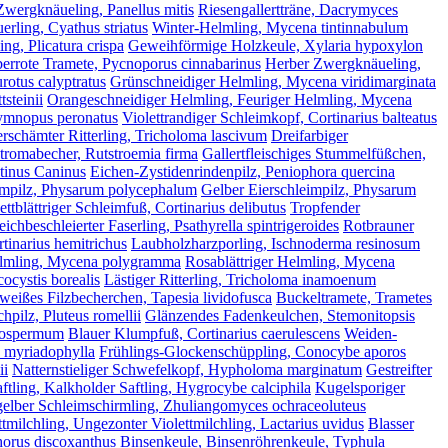
Zwergknäueling, Panellus mitis
Riesengallertträne, Dacrymyces
uerling, Cyathus striatus
Winter-Helmling, Mycena tintinnabulum
ng, Plicatura crispa
Geweihförmige Holzkeule, Xylaria hypoxylon
errote Tramete, Pycnoporus cinnabarinus
Herber Zwergknäueling,
urotus calyptratus
Grünschneidiger Helmling, Mycena viridimarginata
steinii
Orangeschneidiger Helmling, Feuriger Helmling, Mycena
ymnopus peronatus
Violettrandiger Schleimkopf, Cortinarius balteatus
rschämter Ritterling, Tricholoma lascivum
Dreifarbiger
tromabecher, Rutstroemia firma
Gallertfleischiges Stummelfüßchen,
tinus Caninus
Eichen-Zystidenrindenpilz, Peniophora quercina
eimpilz, Physarum polycephalum
Gelber Eierschleimpilz, Physarum
ettblättriger Schleimfuß, Cortinarius delibutus
Tropfender
eichbeschleierter Faserling, Psathyrella spintrigeroides
Rotbrauner
tinarius hemitrichus
Laubholzharzporling, Ischnoderma resinosum
Helmling, Mycena polygramma
Rosablättriger Helmling, Mycena
ocystis borealis
Lästiger Ritterling, Tricholoma inamoenum
eißes Filzbecherchen, Tapesia lividofusca
Buckeltramete, Trametes
hpilz, Pluteus romellii
Glänzendes Fadenkeulchen, Stemonitopsis
atospermum
Blauer Klumpfuß, Cortinarius caerulescens
Weiden-
a myriadophylla
Frühlings-Glockenschüppling, Conocybe aporos
ii
Natternstieliger Schwefelkopf, Hypholoma marginatum
Gestreifter
ftling, Kalkholder Saftling, Hygrocybe calciphila
Kugelsporiger
elber Schleimschirmling, Zhuliangomyces ochraceoluteus
ttmilchling, Ungezonter Violettmilchling, Lactarius uvidus
Blasser
orus discoxanthus
Binsenkeule, Binsenröhrenkeule, Typhula