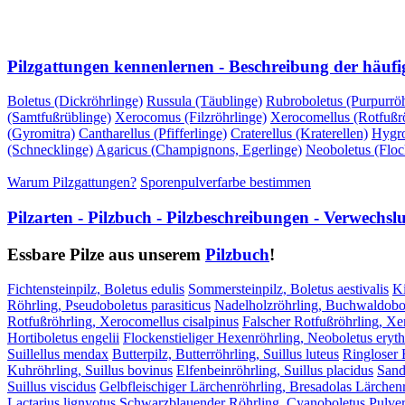
VORHERIGE SEITE
NÄCHSTE SEITE
Pilzgattungen kennenlernen - Beschreibung der häufi
Boletus (Dickröhrlinge)
Russula (Täublinge)
Rubroboletus (Purpurröh
(Samtfußrüblinge)
Xerocomus (Filzröhrlinge)
Xerocomellus (Rotfußrö
(Gyromitra)
Cantharellus (Pfifferlinge)
Craterellus (Kraterellen)
Hygro
(Schnecklinge)
Agaricus (Champignons, Egerlinge)
Neoboletus (Floc
Warum Pilzgattungen?
Sporenpulverfarbe bestimmen
Pilzarten - Pilzbuch - Pilzbeschreibungen - Verwechs
Essbare Pilze aus unserem
Pilzbuch
!
Fichtensteinpilz, Boletus edulis
Sommersteinpilz, Boletus aestivalis
Ki
Röhrling, Pseudoboletus parasiticus
Nadelholzröhrling, Buchwaldobol
Rotfußröhrling, Xerocomellus cisalpinus
Falscher Rotfußröhrling, X
Hortiboletus engelii
Flockenstieliger Hexenröhrling, Neoboletus eryt
Suillellus mendax
Butterpilz, Butterröhrling, Suillus luteus
Ringloser B
Kuhröhrling, Suillus bovinus
Elfenbeinröhrling, Suillus placidus
Sand
Suillus viscidus
Gelbfleischiger Lärchenröhrling, Bresadolas Lärchenr
Lactarius lignyotus
Schwarzblauender Röhrling, Cyanoboletus Pulver