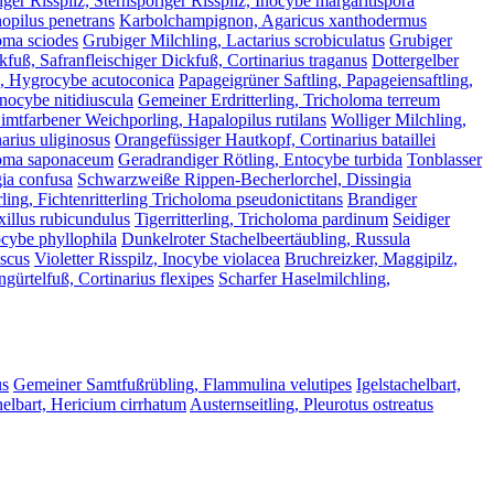
iger Risspilz, Sternsporiger Risspilz, Inocybe margaritispora
opilus penetrans
Karbolchampignon, Agaricus xanthodermus
loma sciodes
Grubiger Milchling, Lactarius scrobiculatus
Grubiger
kfuß, Safranfleischiger Dickfuß, Cortinarius traganus
Dottergelber
g, Hygrocybe acutoconica
Papageigrüner Saftling, Papageiensaftling,
Inocybe nitidiuscula
Gemeiner Erdritterling, Tricholoma terreum
imtfarbener Weichporling, Hapalopilus rutilans
Wolliger Milchling,
arius uliginosus
Orangefüssiger Hautkopf, Cortinarius bataillei
oloma saponaceum
Geradrandiger Rötling, Entocybe turbida
Tonblasser
gia confusa
Schwarzweiße Rippen-Becherlorchel, Dissingia
rling, Fichtenritterling Tricholoma pseudonictitans
Brandiger
xillus rubicundulus
Tigerritterling, Tricholoma pardinum
Seidiger
tocybe phyllophila
Dunkelroter Stachelbeertäubling, Russula
uscus
Violetter Risspilz, Inocybe violacea
Bruchreizker, Maggipilz,
gürtelfuß, Cortinarius flexipes
Scharfer Haselmilchling,
us
Gemeiner Samtfußrübling, Flammulina velutipes
Igelstachelbart,
elbart, Hericium cirrhatum
Austernseitling, Pleurotus ostreatus