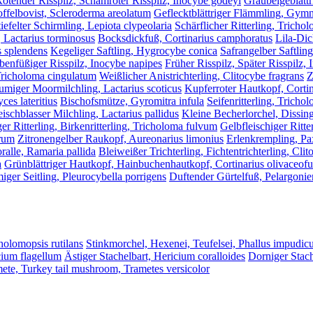
ötender Risspilz, Schamroter Risspilz, Inocybe godeyi
Graubeigeblättr
offelbovist, Scleroderma areolatum
Geflecktblättriger Flämmling, Gymn
iefelter Schirmling, Lepiota clypeolaria
Schärflicher Ritterling, Tricho
, Lactarius torminosus
Bocksdickfuß, Cortinarius camphoratus
Lila-Dic
 splendens
Kegeliger Saftling, Hygrocybe conica
Safrangelber Saftlin
enfüßiger Risspilz, Inocybe napipes
Früher Risspilz, Später Risspilz, 
 Tricholoma cingulatum
Weißlicher Anistrichterling, Clitocybe fragrans
Z
umiger Moormilchling, Lactarius scoticus
Kupferroter Hautkopf, Cortin
es lateritius
Bischofsmütze, Gyromitra infula
Seifenritterling, Trich
eischblasser Milchling, Lactarius pallidus
Kleine Becherlorchel, Dissin
ger Ritterling, Birkenritterling, Tricholoma fulvum
Gelbfleischiger Ritte
orum
Zitronengelber Raukopf, Aureonarius limonius
Erlenkrempling, Pa
alle, Ramaria pallida
Bleiweißer Trichterling, Fichtentrichterling, Cli
a
Grünblättriger Hautkopf, Hainbuchenhautkopf, Cortinarius olivaceof
iger Seitling, Pleurocybella porrigens
Duftender Gürtelfuß, Pelargonien
cholomopsis rutilans
Stinkmorchel, Hexenei, Teufelsei, Phallus impudic
cium flagellum
Ästiger Stachelbart, Hericium coralloides
Dorniger Stach
mete, Turkey tail mushroom, Trametes versicolor