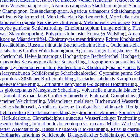
ninus
Wiesenchampignon, Agaricus campestris
Stadtchampignon, Stadte
r Champignon, Riesenchampignon, Agaricus urinascens
Schafchampign
ochleatus
Spitzmorchel, Morchella elata
Speisemorchel, Morchella escu
elanoleuca cognata
Raustielweichritterling, Melanoleuca verrucipes
Runz
alocybe gambosa
Schlehenrötling, Entoloma sepium
Lungenseitling, Ple
vata
Sklerotienporling, Polyporus tuberaster
Fransiger Wulstling, Amani
lsporige Mäandertrüffel, Choiromyces meandriformis
Echter Knoblauch
 Rosatäubling, Russula minutula
Buchenschleimrübling, Oudemansiella
 silvaticus
Großer Waldchampignon, Agaricus langei
Langstieliger K
echerlorchel, Helvella macropus
Hochgerippte Becherlorchel, Hochgerip
 marzuolus
Schwarzpunktierter Schneckling, Hygrophorus pustulatus
K
bling, Lycoperdon echinatum
Butterrübling, Rhodocollybia butyracea
N
a lacrymabunda
Schildförmige Scheibchenlorchel, Gyromitra parma
Sc
 porninsis
Süßlicher Buchenmilchling, Lactarius subdulcis
Kampfermilc
delwaldschleierling, Cortinarius hercynicus
Goldgelber Holzritterling,
us gloiocephalus
Mausgrauer Scheidling, Volvariella murinella
Blauer S
, Gomphidius maculatus
Großer Schmierling, Kuhmaul, Gomphidius gl
meiner Weichritterling, Melanoleuca melaleuca
Buchenwald-Wasserfuß
delholzhallimasch, Armillaria ostoyae
Honiggelber Hallimasch, Honigpi
lybia prolixa
Elfenbeinschneckling, Hygrophorus eburneus
Sommer-Aus
 Herkuleskeule, Clavariadelphus truncatus
Wasserfleckiger Trichterling
esentrichterling, Infundibulicybe geotropa vs. maxima
Milder Wachstäub
iefter Weichtäubling, Russula nauseosa
Buckeltäubling, Russula caerul
rtinarius anserinus
Schleiereule, Blaugestiefelter Schleimkopf, Cortin