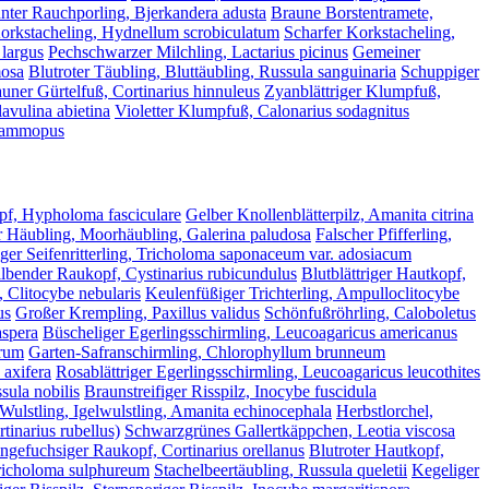
ter Rauchporling, Bjerkandera adusta
Braune Borstentramete,
orkstacheling, Hydnellum scrobiculatum
Scharfer Korkstacheling,
 largus
Pechschwarzer Milchling, Lactarius picinus
Gemeiner
mosa
Blutroter Täubling, Bluttäubling, Russula sanguinaria
Schuppiger
uner Gürtelfuß, Cortinarius hinnuleus
Zyanblättriger Klumpfuß,
avulina abietina
Violetter Klumpfuß, Calonarius sodagnitus
psammopus
pf, Hypholoma fasciculare
Gelber Knollenblätterpilz, Amanita citrina
 Häubling, Moorhäubling, Galerina paludosa
Falscher Pfifferling,
er Seifenritterling, Tricholoma saponaceum var. adosiacum
lbender Raukopf, Cystinarius rubicundulus
Blutblättriger Hautkopf,
 Clitocybe nebularis
Keulenfüßiger Trichterling, Ampulloclitocybe
us
Großer Krempling, Paxillus validus
Schönfußröhrling, Caloboletus
aspera
Büscheliger Egerlingsschirmling, Leucoagaricus americanus
arum
Garten-Safranschirmling, Chlorophyllum brunneum
axifera
Rosablättriger Egerlingsschirmling, Leucoagaricus leucothites
sula nobilis
Braunstreifiger Risspilz, Inocybe fuscidula
 Wulstling, Igelwulstling, Amanita echinocephala
Herbstlorchel,
tinarius rubellus)
Schwarzgrünes Gallertkäppchen, Leotia viscosa
ngefuchsiger Raukopf, Cortinarius orellanus
Blutroter Hautkopf,
Tricholoma sulphureum
Stachelbeertäubling, Russula queletii
Kegeliger