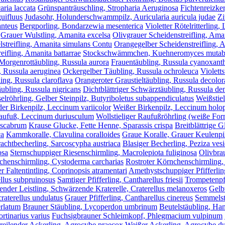
aria laccata
Grünspanträuschling, Stropharia Aeruginosa
Fichtenreizker
uifluus
Judasohr, Holunderschwammpilz, Auricularia auricula judae
Zi
anteus
Bergporling, Bondarzewia mesenterica
Violetter Rötelritterling,
Grauer Wulstling, Amanita excelsa
Olivgrauer Scheidenstreifling, Ama
lstreifling, Amanita simulans Contu
Orangegelber Scheidenstreifling, 
eifling, Amanita battarrae
Stockschwämmchen, Kuehneromyces mutabi
Morgenrottäubling, Russula aurora
Frauentäubling, Russula cyanoxant
, Russula aeruginea
Ockergelber Täubling, Russula ochroleuca
Violetts
ing, Russula claroflava
Orangeroter Graustieltäubling, Russula decolor
ubling, Russula nigricans
Dichtblättriger Schwärztäubling, Russula den
röhrling, Gelber Steinpilz, Butyriboletus subappendiculatus
Weißstie
der Birkenpilz, Leccinum variicolor
Weißer Birkenpilz, Leccinum holo
aufuß, Leccinum duriusculum
Wollstieliger Raufußröhrling (weiße F
oscabrum
Krause Glucke, Fette Henne, Sparassis crispa
Breitblättrige G
ca
Kammkoralle, Clavulina coralloides
Graue Koralle, Grauer Keulenpil
achtbecherling, Sarcoscypha austriaca
Blasiger Becherling, Peziza ves
osa
Sternschuppiger Riesenschirmling, Macrolepiota fuliginosa
Olivbra
chenschirmling, Cystoderma carcharias
Rostroter Körnchenschirmling,
r Faltentintling, Coprinopsis atramentari
Amethystschuppiger Pfifferlin
ellus subpruinosus
Samtiger Pfifferling, Cantharellus friesii
Trompetenpfi
nder Leistling, Schwärzende Kraterelle, Craterellus melanoxeros
Gelbv
raterellus undulatus
Grauer Pfifferling, Cantharellus cinereus
Semmelst
erlatum
Brauner Stäubling, Lycoperdon umbrinum
Beutelstäubling, Ha
tinarius varius
Fuchsigbrauner Schleimkopf, Phlegmacium vulpinum
reilender Ackerling, Agrocybe praecox
Weißer Ackerling, Agrocybe d