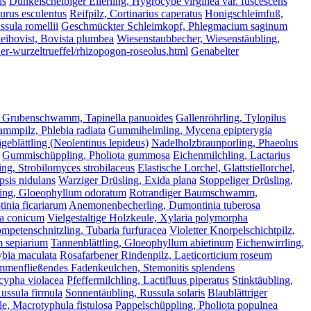
us
Dunkelscheibiger Ellerling, Hygrocybe virginea var. fuscescens
lurus esculentus
Reifpilz, Cortinarius caperatus
Honigschleimfuß,
ssula romellii
Geschmückter Schleimkopf, Phlegmacium saginum
eibovist, Bovista plumbea
Wiesenstaubbecher, Wiesenstäubling,
her-wurzeltrueffel/rhizopogon-roseolus.html
Genabelter
 Grubenschwamm, Tapinella panuoides
Gallenröhrling, Tylopilus
mmpilz, Phlebia radiata
Gummihelmling, Mycena epipterygia
geblättling (Neolentinus lepideus)
Nadelholzbraunporling, Phaeolus
Gummischüppling, Pholiota gummosa
Eichenmilchling, Lactarius
ing, Strobilomyces strobilaceus
Elastische Lorchel, Glattstiellorchel,
psis nidulans
Warziger Drüsling, Exida plana
Stoppeliger Drüsling,
ling, Gloeophyllum odoratum
Rotrandiger Baumschwamm,
inia ficariarum
Anemonenbecherling, Dumontinia tuberosa
la conicum
Vielgestaltige Holzkeule, Xylaria polymorpha
ompetenschnitzling, Tubaria furfuracea
Violetter Knorpelschichtpilz,
m sepiarium
Tannenblättling, Gloeophyllum abietinum
Eichenwirrling,
ybia maculata
Rosafarbener Rindenpilz, Laeticorticium roseum
menfließendes Fadenkeulchen, Stemonitis splendens
scypha violacea
Pfeffermilchling, Lactifluus piperatus
Stinktäubling,
ussula firmula
Sonnentäubling, Russula solaris
Blaublättriger
e, Macrotyphula fistulosa
Pappelschüppling, Pholiota populnea