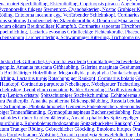
ena mairei
Spechttintling, Elsterntintling, Coprinopsis picacea
Angebrann
Pycnoporellus fulgens
Sternenrotz, Cyanobakterien, Nostoc
Grubiger K
Rötling, Entoloma incanum agg.
Verfärbender Schleimkopf, Cortinarius
ius subtortus
Traubenstieliger Sklerotienrübling, Dendrocollybia race
macium olidum
Breitknolliger Klumpfuß, Cortinarius saporatus
Hirschbra
ppelmilchling, Lactarius evosmus
Grünfleckige Fichtenkoralle, Phaeocl
ma benzoinum
Lärchenritterling, Schwammiger Ritterling, Tricholoma 
hrslorchel, Giftlorchel, Gyromitra esculenta
Grünblättriger Schwefelko
egenpilz, Amanita muscaria
Gifthäubling, Galerina marginata
Gesäumter
fa
Breitblättriger Holzrübling, Megacollybia platyphylla
Dunkelschuppig
chling, Lactarius turpis
Rotschuppiger Raukopf, Cortinarius bolaris
Gi
Hautkopf, Cortinarius purpureus
Nebelkappe, Nebelgrauer Trichterling,
chelrasling, Lyophyllum connatum
Kahler Krempling, Paxillus involut
ng (Lepiota cristata)
Spitzschuppiger Stachelschirmling, Echinoderma 
ura
Pantherpilz, Amanita pantherina
Birkenspeitäubling, Russula betul
 Schüppling, Pholiota limonella
Gemeines Fadenkeulchen, Stemonitis 
iger Tannenflämmling, Gymnopilus sapineus
Buchenspeitäubling, Rus
halloides
Grüner Knollenblätterpilz, Amanita phalloides
Spitzkegeliger
rpurröhrling, Rubroboletus rhodoxanthus
Spitzgebuckelter Raukopf, Cor
catum
Traniger Rötling, Gebrechlicher Glöckling, Entoloma hirtipes
Ora
ius
Porphyrbrauner Wulstling, Amanita porphyria
Schwefelritterling, 