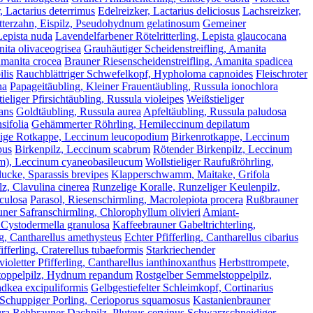
, Lactarius deterrimus
Edelreizker, Lactarius deliciosus
Lachsreizker,
tterzahn, Eispilz, Pseudohydnum gelatinosum
Gemeiner
 Lepista nuda
Lavendelfarbener Rötelritterling, Lepista glaucocana
nita olivaceogrisea
Grauhäutiger Scheidenstreifling, Amanita
Amanita crocea
Brauner Riesenscheidenstreifling, Amanita spadicea
lis
Rauchblättriger Schwefelkopf, Hypholoma capnoides
Fleischroter
ha
Papageitäubling, Kleiner Frauentäubling, Russula ionochlora
tieliger Pfirsichtäubling, Russula violeipes
Weißstieliger
ans
Goldtäubling, Russula aurea
Apfeltäubling, Russula paludosa
sifolia
Gehämmerter Röhrling, Hemileccinum depilatum
lige Rotkappe, Leccinum leucopodium
Birkenrotkappe, Leccinum
pus
Birkenpilz, Leccinum scabrum
Rötender Birkenpilz, Leccinum
orm), Leccinum cyaneobasileucum
Wollstieliger Raufußröhrling,
lucke, Sparassis brevipes
Klapperschwamm, Maitake, Grifola
z, Clavulina cinerea
Runzelige Koralle, Runzeliger Keulenpilz,
iculosa
Parasol, Riesenschirmling, Macrolepiota procera
Rußbrauner
uner Safranschirmling, Chlorophyllum olivieri
Amiant-
 Cystodermella granulosa
Kaffeebrauner Gabeltrichterling,
g, Cantharellus amethysteus
Echter Pfifferling, Cantharellus cibarius
fferling, Craterellus tubaeformis
Starkriechender
ioletter Pfifferling, Cantharellus ianthinoxanthus
Herbsttrompete,
oppelpilz, Hydnum repandum
Rostgelber Semmelstoppelpilz,
ndkea excipuliformis
Gelbgestiefelter Schleimkopf, Cortinarius
Schuppiger Porling, Cerioporus squamosus
Kastanienbrauner
ura
Rehbrauner Dachpilz, Pluteus cervinus
Schwarzschneidiger