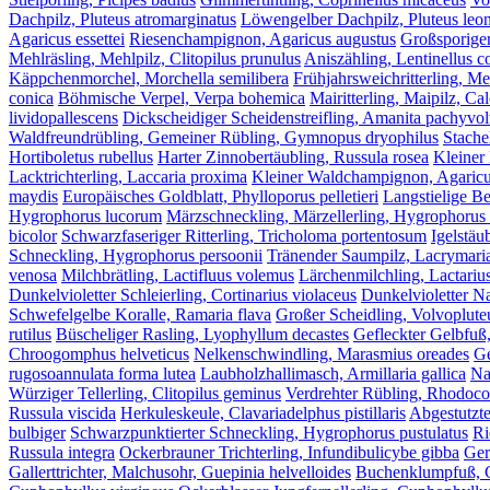
Dachpilz, Pluteus atromarginatus
Löwengelber Dachpilz, Pluteus leo
Agaricus essettei
Riesenchampignon, Agaricus augustus
Großsporige
Mehlräsling, Mehlpilz, Clitopilus prunulus
Aniszähling, Lentinellus c
Käppchenmorchel, Morchella semilibera
Frühjahrsweichritterling, M
conica
Böhmische Verpel, Verpa bohemica
Mairitterling, Maipilz, C
lividopallescens
Dickscheidiger Scheidenstreifling, Amanita pachyvol
Waldfreundrübling, Gemeiner Rübling, Gymnopus dryophilus
Stache
Hortiboletus rubellus
Harter Zinnobertäubling, Russula rosea
Kleiner
Lacktrichterling, Laccaria proxima
Kleiner Waldchampignon, Agaricus
maydis
Europäisches Goldblatt, Phylloporus pelletieri
Langstielige B
Hygrophorus lucorum
Märzschneckling, Märzellerling, Hygrophorus
bicolor
Schwarzfaseriger Ritterling, Tricholoma portentosum
Igelstäu
Schneckling, Hygrophorus persoonii
Tränender Saumpilz, Lacrymari
venosa
Milchbrätling, Lactifluus volemus
Lärchenmilchling, Lactarius
Dunkelvioletter Schleierling, Cortinarius violaceus
Dunkelvioletter Na
Schwefelgelbe Koralle, Ramaria flava
Großer Scheidling, Volvoplute
rutilus
Büscheliger Rasling, Lyophyllum decastes
Gefleckter Gelbfuß
Chroogomphus helveticus
Nelkenschwindling, Marasmius oreades
Ge
rugosoannulata forma lutea
Laubholzhallimasch, Armillaria gallica
Na
Würziger Tellerling, Clitopilus geminus
Verdrehter Rübling, Rhodocol
Russula viscida
Herkuleskeule, Clavariadelphus pistillaris
Abgestutzte
bulbiger
Schwarzpunktierter Schneckling, Hygrophorus pustulatus
Ri
Russula integra
Ockerbrauner Trichterling, Infundibulicybe gibba
Ger
Gallerttrichter, Malchusohr, Guepinia helvelloides
Buchenklumpfuß, Co