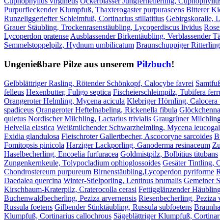
Cuphophyllus virgineus
Ockerblasser Jungfernellerling, Cuphophyllu
Purpurfleckender Klumpfuß, Thaxterogaster purpurascens
Bitterer Ki
Runzeliggeriefter Schleimfuß, Cortinarius stillatitius
Gebirgskoralle, L
Grauer Stäubling, Trockenrasenstäubling, Lycoperdiscus lividus
Rose
Lycoperdon pratense
Ausblassender Birkentäubling, Verblassender Tä
Semmelstoppelpilz, Hydnum umbilicatum
Braunschuppiger Ritterling
Ungenießbare Pilze aus unserem
Pilzbuch
!
Gelbblättriger Rasling, Rötender Schönkopf, Calocybe favrei
Samtfuß
felleus
Hexenbutter, Fuligo septica
Fischeierschleimpilz, Tubifera fer
Orangeroter Helmling, Mycena acicula
Klebriger Hörnling, Calocera 
spadiceus
Orangeroter Heftelnabeling, Rickenella fibula
Glöckchenna
quietus
Nordischer Milchling, Lactarius trivialis
Graugrüner Milchling
Helvella elastica
Weißmilchender Schwarzhelmling, Mycena leucogal
Exidia glandulosa
Fleischroter Gallertbecher, Ascocoryne sarcoides
B
Fomitopsis pinicola
Harziger Lackporling, Ganoderma resinaceum
Zu
Haselbecherling, Encoelia furfuracea
Goldmistpilz, Bolbitius titubans
Zungenkernkeule, Tolypocladium ophioglossoides
Gesäter Tintling, 
Chondrostereum purpureum
Birnenstäubling,Lycoperdon pyriforme
R
Daedalea quercina
Winter-Stielporling, Lentinus brumalis
Gemeiner S
Kirschbaum-Kraterpilz, Craterocolla cerasi
Fettigglänzender Häublin
Buchenwaldbecherling, Peziza arvernensis
Riesenbecherling, Peziza 
Russula foetens
Gilbender Stinktäubling, Russula subfoetens
Braunhaa
Klumpfuß, Cortinarius callochrous
Sägeblättriger Klumpfuß, Cortinar