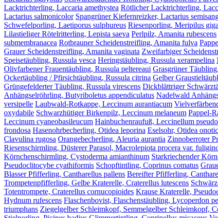
Lacktrichterling, Laccaria amethystea
Rötlicher Lacktrichterling, Lacc
Lactarius salmonicolor
Spangrüner Kiefernreizker, Lactarius semisang
Schwefelporling, Laetiporus sulphureus
Riesenporling, Meripilus gig
Lilastieliger Rötelritterling, Lepista saeva
Perlpilz, Amanita rubescens
submembranacea
Rotbrauner Scheidenstreifling, Amanita fulva
Pappe
Grauer Scheidenstreifling, Amanita vaginata
Zweifarbiger Scheidenstr
Speisetäubling, Russula vesca
Heringstäubling, Russula xerampelina
Olivfarbener Frauentäubling, Russula peltereaui
Grasgrüner Täubling
Ockertäubling / Pfirsichtäubling, Russula citrina
Gelber Graustieltäubl
Grüngefelderter Täubling, Russula virescens
Dickblättriger Schwärztä
Anhängselröhrling, Butyriboletus appendiculatus
Nadelwald Anhängsel
versipelle
Laubwald-Rotkappe, Leccinum aurantiacum
Vielverfärben
oxydabile
Schwarzhütiger Birkenpilz, Leccinum melaneum
Pappel-R
Leccinum cyaneobasileucum
Hainbuchenraufuß, Leccinellum pseud
frondosa
Hasenohrbecherling, Otidea leporina
Eselsohr, Otidea onoti
Clavulina rugosa
Orangebecherling, Aleuria aurantia
Zinnoberroter Pr
Riesenschirmling, Düsterer Parasol, Macrolepiota procera var. fuligin
Körnchenschirmling, Cystoderma amianthinum
Starkriechender Körn
Pseudoclitocybe cyathiformis
Schopftintling, Coprinus comatus
Graue
Blasser Pfifferling, Cantharellus pallens
Bereifter Pfifferling, Canthar
Trompetenpfifferling, Gelbe Kraterelle, Craterellus lutescens
Schwärze
Totentrompete, Craterellus cornucopioides
Krause Kraterelle, Pseudoc
Hydnum rufescens
Flaschenbovist, Flaschenstäubling, Lycoperdon p
triumphans
Ziegelgelber Schleimkopf, Semmelgelber Schleimkopf, Cor
Stielporling, Picipes badius
Glimmertintling, Coprinellus micaceus
Vo