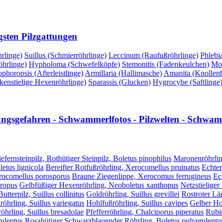
gsten Pilzgattungen
rlinge)
Suillus (Schmierröhrlinge)
Leccinum (Raufußröhrlinge)
Phlebi
hrlinge)
Hypholoma (Schwefelköpfe)
Stemonitis (Fadenkeulchen)
Mor
phoropsis (Afterleistlinge)
Armillaria (Hallimasche)
Amanita (Knollenbl
kenstielige Hexenröhrlinge)
Sparassis (Glucken)
Hygrocybe (Saftlinge
lungsgefahren - Schwammerlfotos - Pilzwelten - Schwamm
efernsteinpilz, Rothütiger Steinpilz, Boletus pinophilus
Maronenröhrlin
etus lignicola
Bereifter Rotfußröhrling, Xerocomellus pruinatus
Echter
erocomellus porosporus
Braune Ziegenlippe, Xerocomus ferrugineus
Ec
hropus
Gelbfüßiger Hexenröhrling, Neoboletus xanthopus
Netzstieliger
utterpilz, Suillus collinitus
Goldröhrling, Suillus grevillei
Rostroter Lär
röhrling, Suillus variegatus
Hohlfußröhrling, Suillus cavipes
Gelber Hoh
öhrling, Suillus bresadolae
Pfefferröhrling, Chalciporus piperatus
Rubi
ulentus
Rosahütiger Schwarzblauender Röhrling, Boletus pulverulentus