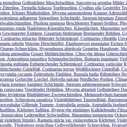
ia tremellosa
Gelbstieliger Muschelseitling, Sarcomyxa serotina
Milder 
 Zitterling, Tremella foliacea
Topfteuerling, Cyathus olla
Gestreifer Te
mling, Kleiner Bluthelmling, Mycena sanguinolenta
Krauser Adernzähli
Neolentinus adhaerens
Striegeliger Schichtpilz, Stereum hirsutum
Zinnob
lwaldschüppling, Pholiota spumosa
Beschleierter Pappel-Seitling, Ple
rasmius rotula
Nadelstreu-Käsepilzchen, Käsepilzchen, Marasmius wett
m
Gewimperter Erdstern, Geastrum fimbriatum
Brennender Rübling, G
 Cortinarius infractus
Bitterster Schleimkopf, Cortinarius vibratilis
Unve
maria rubella
Warzige Hirschtrüffel, Elaphomyces granulatus
Eichen-S
Orange-Schneckling, Hygrophorus abieticola
Gemeine Hundsrute, Mu
liota astragalina
Grauer Mehltrichterling, Clitocybe ditopa
Gitterschl
ing, Asterophora parasitica
Schmutzbecherling, Bulgaria inquinans
Viol
ipostia guttulata
Erdigriechender Schleimkopf, Cortinarius variicolor
R
lriechender Gürtelfuß, Cortinarius torvus
Weißflockiger Gürtelfuß, Cor
ocystidia cucumis
Zedernholz-Täubling, Russula badia
Rillstieliger 
lacunosa
Gefurchte Lorchel, Helvella sulcata
Nördlicher Porling, Climac
ylaria longipes
Samtiger Schichtpilz, Stereum subtomentosum
Schwarzw
ia coniocraea
Voreilender Helmling, Mycena abramsii
Gelbstieliger Dac
ligo leviderma
Blutblättriger Zwergschirmling, Melanophyllum haem
tporling, Schizopora paradoxa
Violettblättriges Tausendblatt, Baeospor
ptocephalus
Gilbende Tramete, Antrodiella serpula, Antrodiella hoehnel
saftling, Klebriger Saftling, Hygrocybe glutinipes
Kalkliebender Filzsa
brassicolens
Ledergelber Schwindling, Marasmius torquescens
Ockerg
it violettem Strunk), Ramaria stricta var. violaceotincta
Klebriger Viole
ralle, Thelephora penicillata
Gelbverfärbender Schneckling, Hygroph