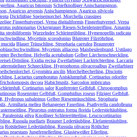
gerling, Agaricus bitorquis
Schiefknolliger Anischampignon,
on, Agaricus arvensis
Anischampignon, Agaricus silvicola
lenta
Dickfüßige Speisemorchel, Morchella crassipes
elige Fingerhutverpel, Verpa digitaliformis
Fingerhutverpel, Verpa
urotus pulmonarius
Ockergrauer Riesen-Scheidenstreifling, Amanita
ta strobiliformis
Wurzelnder Schleimrübling, Hymenopellis radicata
schwindling, Mycetinis scorodonius
Blutroter Filzröhrling,
 mucida
Blauer Träuschling, Stropharia caerulea
Braunroter
noblauchschwindling, Mycetinis alliaceus
Maisbeulenbrand, Ustilago
pter Becherling, Helvella acetabulum
Gelber Lärchenschneckling,
reisel-Drüsling, Exidia recisa
Zweifarbiger Lacktrichterling, Laccaria
atternstieliger Schneckling, Hygrophorus olivaceoalbus
Zweifarbiger
heibchenlorchel, Gyromitra ancilis
Morchelbecherling, Disciotis
hling, Lactarius camphoratus
Anisklumpfuß, Cortinarius odorifer
 Tricholomopsis decora
Habichtspilz, Sarcodon imbricatus
chleimfuß, Cortinarius salor
Kupferroter Gelbfuß, Chroogomphus
utinosus
Rosenroter Gelbfuß, Gomphidius roseus
Filziger Gelbfuß,
, Hydropus subalpinus
Gelber Riesenträuschling, Stropharia
lz, Armillaria mellea
Behangener Faserling, Psathyrella candolleana
ternseitling, Pleurotus ostreatus forma florida
Lederstieltäubling,
, Paralepista gilva
Knolliger Schleierritterling, Leucocortinarius
ling, Russula puellaris
Brauner Ledertäubling, Elefantentäubling,
ea
Rotstieliger Ledertäubling, Russula olivacea
Rötlicher
arius praestans
Jungfernellerling, Glasigweißer Ellerling,