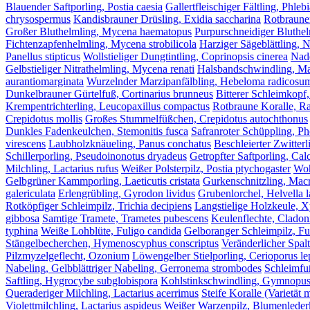
Blauender Saftporling, Postia caesia
Gallertfleischiger Fältling, Phleb
chrysospermus
Kandisbrauner Drüsling, Exidia saccharina
Rotbrauner
Großer Bluthelmling, Mycena haematopus
Purpurschneidiger Bluthel
Fichtenzapfenhelmling, Mycena strobilicola
Harziger Sägeblättling, 
Panellus stipticus
Wollstieliger Dungtintling, Coprinopsis cinerea
Nade
Gelbstieliger Nitrathelmling, Mycena renati
Halsbandschwindling, Ma
aurantiomarginata
Wurzelnder Marzipanfälbling, Hebeloma radicosu
Dunkelbrauner Gürtelfuß, Cortinarius brunneus
Bitterer Schleimkopf,
Krempentrichterling, Leucopaxillus compactus
Rotbraune Koralle, Ra
Crepidotus mollis
Großes Stummelfüßchen, Crepidotus autochthonus
Dunkles Fadenkeulchen, Stemonitis fusca
Safranroter Schüppling, Pho
virescens
Laubholzknäueling, Panus conchatus
Beschleierter Zwitterl
Schillerporling, Pseudoinonotus dryadeus
Getropfter Saftporling, Calc
Milchling, Lactarius rufus
Weißer Polsterpilz, Postia ptychogaster
Woh
Gelbgrüner Kammporling, Laeticutis cristata
Gurkenschnitzling, Macr
galericulata
Erlengrübling, Gyrodon lividus
Grubenlorchel, Helvella 
Rotköpfiger Schleimpilz, Trichia decipiens
Langstielige Holzkeule, X
gibbosa
Samtige Tramete, Trametes pubescens
Keulenflechte, Cladon
typhina
Weiße Lohblüte, Fuligo candida
Gelboranger Schleimpilz, Fu
Stängelbecherchen, Hymenoscyphus conscriptus
Veränderlicher Spal
Pilzmyzelgeflecht, Ozonium
Löwengelber Stielporling, Cerioporus le
Nabeling, Gelbblättriger Nabeling, Gerronema strombodes
Schleimfuß
Saftling, Hygrocybe subglobispora
Kohlstinkschwindling, Gymnopus 
Queraderiger Milchling, Lactarius acerrimus
Steife Koralle (Varietät m
Violettmilchling, Lactarius aspideus
Weißer Warzenpilz, Blumenlederko