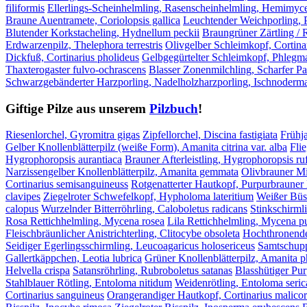
filiformis
Ellerlings-Scheinhelmling, Rasenscheinhelmling, Hemimyc
Braune Auentramete, Coriolopsis gallica
Leuchtender Weichporling, 
Blutender Korkstacheling, Hydnellum peckii
Braungrüner Zärtling / 
Erdwarzenpilz, Thelephora terrestris
Olivgelber Schleimkopf, Cortinar
Dickfuß, Cortinarius pholideus
Gelbgegürtelter Schleimkopf, Phleg
Thaxterogaster fulvo-ochrascens
Blasser Zonenmilchling, Scharfer Pa
Schwarzgebänderter Harzporling, Nadelholzharzporling, Ischnoder
Giftige Pilze aus unserem
Pilzbuch
!
Riesenlorchel, Gyromitra gigas
Zipfellorchel, Discina fastigiata
Frühja
Gelber Knollenblätterpilz (weiße Form), Amanita citrina var. alba
Fli
Hygrophoropsis aurantiaca
Brauner Afterleistling, Hygrophoropsis ru
Narzissengelber Knollenblätterpilz, Amanita gemmata
Olivbrauner Mil
Cortinarius semisanguineuss
Rotgenatterter Hautkopf, Purpurbrauner 
clavipes
Ziegelroter Schwefelkopf, Hypholoma lateritium
Weißer Büs
calopus
Wurzelnder Bitterröhrling, Caloboletus radicans
Stinkschirmli
Rosa Rettichhelmling, Mycena rosea
Lila Rettichhelmling, Mycena p
Fleischbräunlicher Anistrichterling, Clitocybe obsoleta
Hochthronender
Seidiger Egerlingsschirmling, Leucoagaricus holosericeus
Samtschupp
Gallertkäppchen, Leotia lubrica
Grüner Knollenblätterpilz, Amanita p
Helvella crispa
Satansröhrling, Rubroboletus satanas
Blasshütiger Pu
Stahlblauer Rötling, Entoloma nitidum
Weidenrötling, Entoloma seri
Cortinarius sanguineus
Orangerandiger Hautkopf, Cortinarius malicor