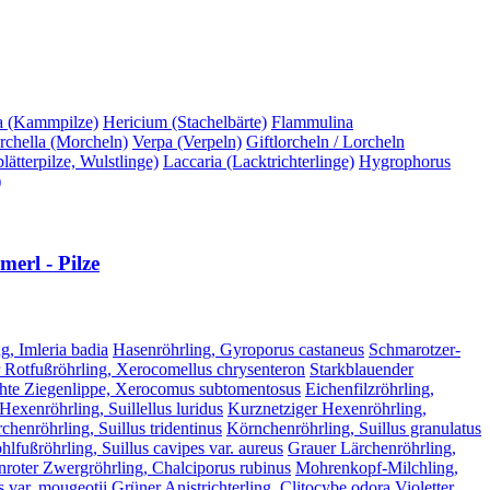
a (Kammpilze)
Hericium (Stachelbärte)
Flammulina
chella (Morcheln)
Verpa (Verpeln)
Giftlorcheln / Lorcheln
ätterpilze, Wulstlinge)
Laccaria (Lacktrichterlinge)
Hygrophorus
)
erl - Pilze
g, Imleria badia
Hasenröhrling, Gyroporus castaneus
Schmarotzer-
 Rotfußröhrling, Xerocomellus chrysenteron
Starkblauender
hte Ziegenlippe, Xerocomus subtomentosus
Eichenfilzröhrling,
 Hexenröhrling, Suillellus luridus
Kurznetziger Hexenröhrling,
chenröhrling, Suillus tridentinus
Körnchenröhrling, Suillus granulatus
lfußröhrling, Suillus cavipes var. aureus
Grauer Lärchenröhrling,
nroter Zwergröhrling, Chalciporus rubinus
Mohrenkopf-Milchling,
 var. mougeotii
Grüner Anistrichterling, Clitocybe odora
Violetter