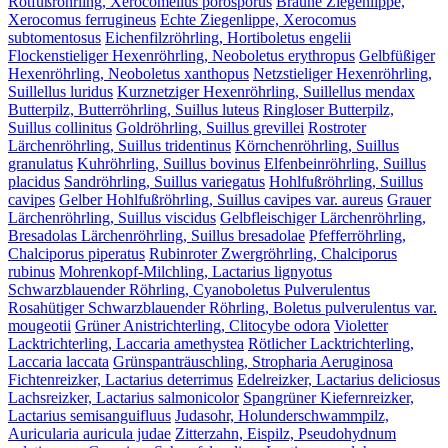
Rotfußröhrling, Xerocomellus porosporus
Braune Ziegenlippe,
Xerocomus ferrugineus
Echte Ziegenlippe, Xerocomus
subtomentosus
Eichenfilzröhrling, Hortiboletus engelii
Flockenstieliger Hexenröhrling, Neoboletus erythropus
Gelbfüßiger
Hexenröhrling, Neoboletus xanthopus
Netzstieliger Hexenröhrling,
Suillellus luridus
Kurznetziger Hexenröhrling, Suillellus mendax
Butterpilz, Butterröhrling, Suillus luteus
Ringloser Butterpilz,
Suillus collinitus
Goldröhrling, Suillus grevillei
Rostroter
Lärchenröhrling, Suillus tridentinus
Körnchenröhrling, Suillus
granulatus
Kuhröhrling, Suillus bovinus
Elfenbeinröhrling, Suillus
placidus
Sandröhrling, Suillus variegatus
Hohlfußröhrling, Suillus
cavipes
Gelber Hohlfußröhrling, Suillus cavipes var. aureus
Grauer
Lärchenröhrling, Suillus viscidus
Gelbfleischiger Lärchenröhrling,
Bresadolas Lärchenröhrling, Suillus bresadolae
Pfefferröhrling,
Chalciporus piperatus
Rubinroter Zwergröhrling, Chalciporus
rubinus
Mohrenkopf-Milchling, Lactarius lignyotus
Schwarzblauender Röhrling, Cyanoboletus Pulverulentus
Rosahütiger Schwarzblauender Röhrling, Boletus pulverulentus var.
mougeotii
Grüner Anistrichterling, Clitocybe odora
Violetter
Lacktrichterling, Laccaria amethystea
Rötlicher Lacktrichterling,
Laccaria laccata
Grünspanträuschling, Stropharia Aeruginosa
Fichtenreizker, Lactarius deterrimus
Edelreizker, Lactarius deliciosus
Lachsreizker, Lactarius salmonicolor
Spangrüner Kiefernreizker,
Lactarius semisanguifluus
Judasohr, Holunderschwammpilz,
Auricularia auricula judae
Zitterzahn, Eispilz, Pseudohydnum