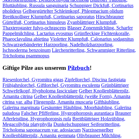
Bluttäubling, Russula sanguinaria
Schuppiger Dickfuß, Cortinarius
pholideus
Gelbgegürtelter Schleimkopf, Phlegmacium olidum
Breitknolliger Klumpfuß, Cortinarius saporatus
Hirschbrauner
Gürtelfuß, Cortinarius hinnuleus
Zyanblättriger Klumpfuß,
Thaxterogaster fulvo-ochrascens
Blasser Zonenmilchling, Scharfer
Pappelmilchling, Lactarius evosmus
Grünfleckige Fichtenkoralle,
Phaeoclavulina abietina
Violetter Klumpfuß, Calonarius sodagnitus
Schwarzgebänderter Harzporling, Nadelholzharzporling,
Ischnoderma benzoinum
Lärchenritterling, Schwammiger Ritterling,
Tricholoma psammopus
Giftige Pilze aus unserem
Pilzbuch
!
Riesenlorchel, Gyromitra gigas
Zipfellorchel, Discina fastigiata
Frühjahrslorchel, Giftlorchel, Gyromitra esculenta
Grünblättriger
Schwefelkopf, Hypholoma fasciculare
Gelber Knollenblätterpilz,
Amanita citrina
Gelber Knollenblätterpilz (weiße Form), Amanita
citrina var. alba
Fliegenpilz, Amanita muscaria
Gifthäubling,
Galerina marginata
Gesäumter Häubling, Moorhäubling, Galerina
paludosa
Falscher Pfifferling, Hygrophoropsis aurantiaca
Brauner
Afterleistling, Hygrophoropsis rufa
Breitblättriger Holzrübling,
Megacollybia platyphylla
Dunkelschuppiger Seifenritterling,
Tricholoma saponaceum var. adosiacum
Narzissengelber
Knollenblätterpilz, Amanita gemmata
Olivbrauner Milchling,