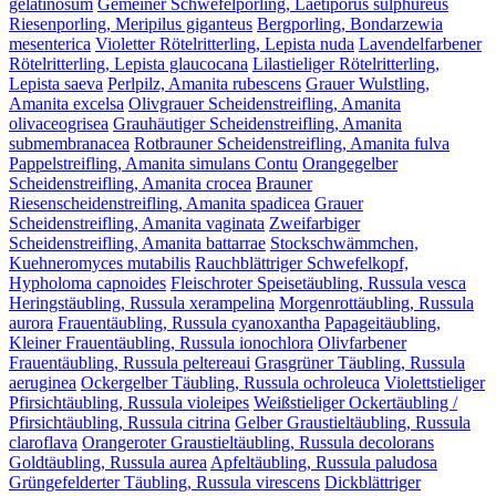
gelatinosum
Gemeiner Schwefelporling, Laetiporus sulphureus
Riesenporling, Meripilus giganteus
Bergporling, Bondarzewia
mesenterica
Violetter Rötelritterling, Lepista nuda
Lavendelfarbener
Rötelritterling, Lepista glaucocana
Lilastieliger Rötelritterling,
Lepista saeva
Perlpilz, Amanita rubescens
Grauer Wulstling,
Amanita excelsa
Olivgrauer Scheidenstreifling, Amanita
olivaceogrisea
Grauhäutiger Scheidenstreifling, Amanita
submembranacea
Rotbrauner Scheidenstreifling, Amanita fulva
Pappelstreifling, Amanita simulans Contu
Orangegelber
Scheidenstreifling, Amanita crocea
Brauner
Riesenscheidenstreifling, Amanita spadicea
Grauer
Scheidenstreifling, Amanita vaginata
Zweifarbiger
Scheidenstreifling, Amanita battarrae
Stockschwämmchen,
Kuehneromyces mutabilis
Rauchblättriger Schwefelkopf,
Hypholoma capnoides
Fleischroter Speisetäubling, Russula vesca
Heringstäubling, Russula xerampelina
Morgenrottäubling, Russula
aurora
Frauentäubling, Russula cyanoxantha
Papageitäubling,
Kleiner Frauentäubling, Russula ionochlora
Olivfarbener
Frauentäubling, Russula peltereaui
Grasgrüner Täubling, Russula
aeruginea
Ockergelber Täubling, Russula ochroleuca
Violettstieliger
Pfirsichtäubling, Russula violeipes
Weißstieliger Ockertäubling /
Pfirsichtäubling, Russula citrina
Gelber Graustieltäubling, Russula
claroflava
Orangeroter Graustieltäubling, Russula decolorans
Goldtäubling, Russula aurea
Apfeltäubling, Russula paludosa
Grüngefelderter Täubling, Russula virescens
Dickblättriger