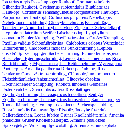
Lactarius turpis
Rotschuppiger Raukopf, Cortinarius bolaris
Gilbender Raukopf, Cystinarius rubicundulus
Blutblättriger
Hautkopf, Cortinarius semisanguineuss
Rotgenatterter Hautkopf,
Purpurbrauner Hautkopf, Cortinarius purpureus
Nebelkappe,
Nebelgrauer Trichterling, Clitocybe nebularis
Keulenfüßiger
Trichterling, Ampulloclitocybe clavipes
Ziegelroter Schwefelkopf,
Hypholoma lateritium
Weißer Büschelrasling, Lyophyllum
connatum
Kahler Krempling, Paxillus involutus
Großer Krempling,
Paxillus validus
Schönfußröhrling, Caloboletus calopus
Wurzelnder
Bitterröhrling, Caloboletus radicans
Stinkschirmling (Lepiota
cristata)
Spitzschuppiger Stachelschirmling, Echinoderma aspera
Büscheliger Egerlingsschirmling, Leucoagaricus americanus
Rosa
Rettichhelmling, Mycena rosea
Lila Rettichhelmling, Mycena pura
Pantherpilz, Amanita pantherina
Birkenspeitäubling, Russula
betularum
Garten-Safranschirmling, Chlorophyllum brunneum
Fleischbräunlicher Anistrichterling, Clitocybe obsoleta
Hochthronender Schüppling, Pholiota limonella
Gemeines
Fadenkeulchen, Stemonitis axifera
Rosablättriger
Egerlingsschirmling, Leucoagaricus leucothites
Seidiger
Egerlingsschirmling, Leucoagaricus holosericeus
Samtschuppiger
Tannenflämmling, Gymnopilus sapineus
Buchenspeitäubling,
Russula nobilis
Braunstreifiger Risspilz, Inocybe fuscidula
Gallertkäppchen, Leotia lubrica
Grüner Knollenblätterpilz, Amanita
phalloides
Grüner Knollenblätterpilz, Amanita phalloides
Spitzkegeliger Wulstling, Igelwulstling, Amanita echinocephala