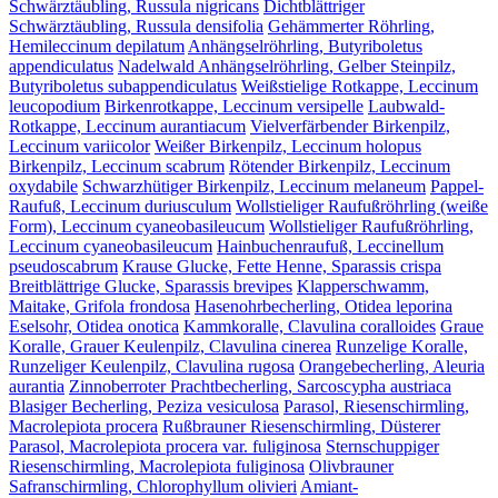
Schwärztäubling, Russula nigricans
Dichtblättriger
Schwärztäubling, Russula densifolia
Gehämmerter Röhrling,
Hemileccinum depilatum
Anhängselröhrling, Butyriboletus
appendiculatus
Nadelwald Anhängselröhrling, Gelber Steinpilz,
Butyriboletus subappendiculatus
Weißstielige Rotkappe, Leccinum
leucopodium
Birkenrotkappe, Leccinum versipelle
Laubwald-
Rotkappe, Leccinum aurantiacum
Vielverfärbender Birkenpilz,
Leccinum variicolor
Weißer Birkenpilz, Leccinum holopus
Birkenpilz, Leccinum scabrum
Rötender Birkenpilz, Leccinum
oxydabile
Schwarzhütiger Birkenpilz, Leccinum melaneum
Pappel-
Raufuß, Leccinum duriusculum
Wollstieliger Raufußröhrling (weiße
Form), Leccinum cyaneobasileucum
Wollstieliger Raufußröhrling,
Leccinum cyaneobasileucum
Hainbuchenraufuß, Leccinellum
pseudoscabrum
Krause Glucke, Fette Henne, Sparassis crispa
Breitblättrige Glucke, Sparassis brevipes
Klapperschwamm,
Maitake, Grifola frondosa
Hasenohrbecherling, Otidea leporina
Eselsohr, Otidea onotica
Kammkoralle, Clavulina coralloides
Graue
Koralle, Grauer Keulenpilz, Clavulina cinerea
Runzelige Koralle,
Runzeliger Keulenpilz, Clavulina rugosa
Orangebecherling, Aleuria
aurantia
Zinnoberroter Prachtbecherling, Sarcoscypha austriaca
Blasiger Becherling, Peziza vesiculosa
Parasol, Riesenschirmling,
Macrolepiota procera
Rußbrauner Riesenschirmling, Düsterer
Parasol, Macrolepiota procera var. fuliginosa
Sternschuppiger
Riesenschirmling, Macrolepiota fuliginosa
Olivbrauner
Safranschirmling, Chlorophyllum olivieri
Amiant-