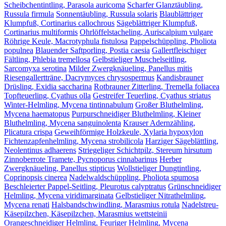
Scheibchentintling, Parasola auricoma
Scharfer Glanztäubling,
Russula firmula
Sonnentäubling, Russula solaris
Blaublättriger
Klumpfuß, Cortinarius callochrous
Sägeblättriger Klumpfuß,
Cortinarius multiformis
Ohrlöffelstacheling, Auriscalpium vulgare
Röhrige Keule, Macrotyphula fistulosa
Pappelschüppling, Pholiota
populnea
Blauender Saftporling, Postia caesia
Gallertfleischiger
Fältling, Phlebia tremellosa
Gelbstieliger Muschelseitling,
Sarcomyxa serotina
Milder Zwergknäueling, Panellus mitis
Riesengallertträne, Dacrymyces chrysospermus
Kandisbrauner
Drüsling, Exidia saccharina
Rotbrauner Zitterling, Tremella foliacea
Topfteuerling, Cyathus olla
Gestreifer Teuerling, Cyathus striatus
Winter-Helmling, Mycena tintinnabulum
Großer Bluthelmling,
Mycena haematopus
Purpurschneidiger Bluthelmling, Kleiner
Bluthelmling, Mycena sanguinolenta
Krauser Adernzähling,
Plicatura crispa
Geweihförmige Holzkeule, Xylaria hypoxylon
Fichtenzapfenhelmling, Mycena strobilicola
Harziger Sägeblättling,
Neolentinus adhaerens
Striegeliger Schichtpilz, Stereum hirsutum
Zinnoberrote Tramete, Pycnoporus cinnabarinus
Herber
Zwergknäueling, Panellus stipticus
Wollstieliger Dungtintling,
Coprinopsis cinerea
Nadelwaldschüppling, Pholiota spumosa
Beschleierter Pappel-Seitling, Pleurotus calyptratus
Grünschneidiger
Helmling, Mycena viridimarginata
Gelbstieliger Nitrathelmling,
Mycena renati
Halsbandschwindling, Marasmius rotula
Nadelstreu-
Käsepilzchen, Käsepilzchen, Marasmius wettsteinii
Orangeschneidiger Helmling, Feuriger Helmling, Mycena