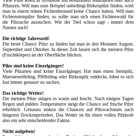
Viele Pilze leben in Symbiose mit bestimmten Baumarten oder auch
Pflanzen. Will man zum Beispiel unbedingt Birkenpilze finden, wird
man in einem reinen Fichtenbestand keine Chance haben. Will man
Fichtensteinpilze finden, so sollte man sich einen Fichtenwald für
die Pilzsuche aussuchen. Wie der Titel schon sagt - immer dem
Namen nach!
Die richtige Jahreszeit!
Die beste Chance Pilze zu finden hat man in den Monaten August,
September und Oktober. In dieser Zeit lassen sich die meisten Pilze
(Fruchtkörper) an der Oberfläche blicken.
Pilze sind keine Einzelgänger!
Viele Pilzarten sind keine Einzelgänger. Hat man einen Steinpilz,
Maronenröhrling, Pfifferling oder Birkenpilz entdeckt, lohnt es sich
fast immer genauer zu suchen.
Das richtige Wetter!
Die meisten Pilze mögen es warm und feucht. Nach einigen Tagen
Regen und milden Temperaturen steigt die Chance auf frische Pilze
erheblich. Genauso sinken die Chancen auf Pilzwachstum nach
längeren Trockenperioden. Das Wetter ist für einen vollen Pilzkorb
also ein sehr entscheidender Faktor.
Nicht aufgeben!