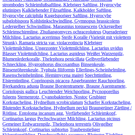
strombodes
Schleimfußsaftling, Klebriger Saftling, Hygrocybe
glutinipes
Kalkliebender Filzsaftling, Kalkholder Saftling,
Hygrocybe calciphila
Kugelsporiger Saftling, Hygrocybe
subglobispora
Kohlstinkschwindling, Gymnopus brassicolens
Ledergelber Schwindling, Marasmius torquescens
Ockergelber
Schleimschirmling, Zhuliangomyces ochraceoluteus
Queraderiger
Milchling, Lactarius acerrimus
Steife Koralle (Varietät mit violettem
Strunk), Ramaria stricta var. violaceotincta
Klebriger
Violettmilchling, Ungezonter Violettmilchling, Lactarius uvidus
Blasser Violettmilchling, Lactarius aspideus
Weißer Warzenpilz,
Blumenlederkoralle, Thelephora penicillata
Gelbverfärbender
Schneckling, Hygrophorus discoxanthus
Binsenkeule,
Binsenröhrenkeule, Typhula filiformis
Ellerlings-Scheinhelmling,
Rasenscheinhelmling, Hemimycena mairei
Spechttintling,
Elsterntintling, Coprinopsis picacea
Angebrannter Rauchporling,
Bjerkandera adusta
Braune Borstentramete, Braune Auentramete,
Coriolopsis gallica
Leuchtender Weichporling, Pycnoporellus
fulgens
Sternenrotz, Cyanobakterien, Nostoc
Grubiger
Korkstacheling, Hydnellum scrobiculatum
Scharfer Korkstacheling,
Blutender Korkstacheling, Hydnellum peckii
Braungrüner Zärtling /
Rötling, Entoloma incanum agg.
Verfärbender Schleimkopf,
Cortinarius largus
Pechschwarzer Milchling, Lactarius picinus
Gemeiner Erdwarzenpilz, Thelephora terrestris
Olivgelber
Schleimkopf, Cortinarius subtortus
Traubenstieliger
Sklerotienrübling, Dendrocollybia racemosa
Blutroter Täubling,