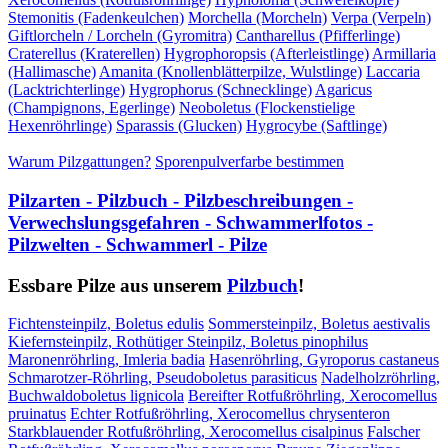
Stemonitis (Fadenkeulchen)
Morchella (Morcheln)
Verpa (Verpeln)
Giftlorcheln / Lorcheln (Gyromitra)
Cantharellus (Pfifferlinge)
Craterellus (Kraterellen)
Hygrophoropsis (Afterleistlinge)
Armillaria
(Hallimasche)
Amanita (Knollenblätterpilze, Wulstlinge)
Laccaria
(Lacktrichterlinge)
Hygrophorus (Schnecklinge)
Agaricus
(Champignons, Egerlinge)
Neoboletus (Flockenstielige
Hexenröhrlinge)
Sparassis (Glucken)
Hygrocybe (Saftlinge)
Warum Pilzgattungen?
Sporenpulverfarbe bestimmen
Pilzarten - Pilzbuch - Pilzbeschreibungen -
Verwechslungsgefahren - Schwammerlfotos -
Pilzwelten - Schwammerl - Pilze
Essbare Pilze aus unserem
Pilzbuch
!
Fichtensteinpilz, Boletus edulis
Sommersteinpilz, Boletus aestivalis
Kiefernsteinpilz, Rothütiger Steinpilz, Boletus pinophilus
Maronenröhrling, Imleria badia
Hasenröhrling, Gyroporus castaneus
Schmarotzer-Röhrling, Pseudoboletus parasiticus
Nadelholzröhrling,
Buchwaldoboletus lignicola
Bereifter Rotfußröhrling, Xerocomellus
pruinatus
Echter Rotfußröhrling, Xerocomellus chrysenteron
Starkblauender Rotfußröhrling, Xerocomellus cisalpinus
Falscher