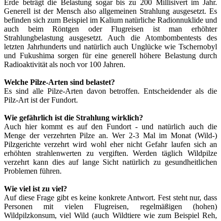
Erde beträgt die Belastung sogar bis zu 200 Millisivert im Jahr.
Generell ist der Mensch also allgemeinen Strahlung ausgesetzt. Es
befinden sich zum Beispiel im Kalium natürliche Radionnuklide und
auch beim Röntgen oder Flugreisen ist man erhöhter
Strahlungbelastung ausgesetzt. Auch die Atombombentests des
letzten Jahrhunderts und natürlich auch Unglücke wie Tschernobyl
und Fukushima sorgen für eine generell höhere Belastung durch
Radioaktivität als noch vor 100 Jahren.
Welche Pilze-Arten sind belastet?
Es sind alle Pilze-Arten davon betroffen. Entscheidender als die
Pilz-Art ist der Fundort.
Wie gefährlich ist die Strahlung wirklich?
Auch hier kommt es auf den Fundort - und natürlich auch die
Menge der verzehrten Pilze an. Wer 2-3 Mal im Monat (Wild-)
Pilzgerichte verzehrt wird wohl eher nicht Gefahr laufen sich an
erhöhten strahlenwerten zu vergiften. Werden täglich Wildpilze
verzehrt kann dies auf lange Sicht natürlich zu gesundheitlichen
Problemen führen.
Wie viel ist zu viel?
Auf diese Frage gibt es keine konkrete Antwort. Fest steht nur, dass
Personen mit vielen Flugreisen, regelmäßigen (hohen)
Wildpilzkonsum, viel Wild (auch Wildtiere wie zum Beispiel Reh,