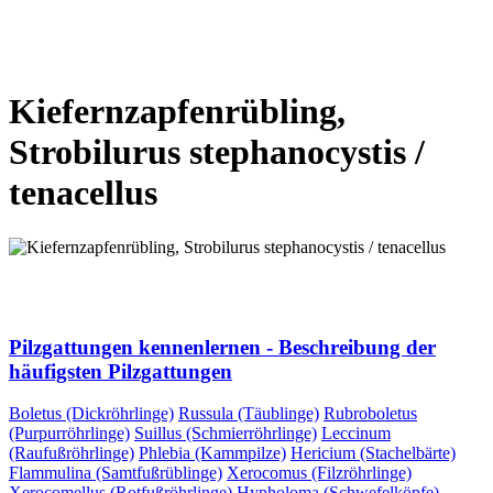
VORHERIGE SEITE
NÄCHSTE SEITE
Kiefernzapfenrübling,
Strobilurus stephanocystis /
tenacellus
VORHERIGE SEITE
NÄCHSTE SEITE
Pilzgattungen kennenlernen - Beschreibung der
häufigsten Pilzgattungen
Boletus (Dickröhrlinge)
Russula (Täublinge)
Rubroboletus
(Purpurröhrlinge)
Suillus (Schmierröhrlinge)
Leccinum
(Raufußröhrlinge)
Phlebia (Kammpilze)
Hericium (Stachelbärte)
Flammulina (Samtfußrüblinge)
Xerocomus (Filzröhrlinge)
Xerocomellus (Rotfußröhrlinge)
Hypholoma (Schwefelköpfe)