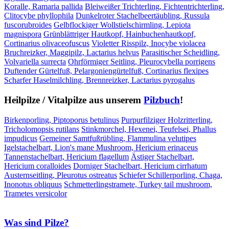
Koralle, Ramaria pallida
Bleiweißer Trichterling, Fichtentrichterling,
Clitocybe phyllophila
Dunkelroter Stachelbeertäubling, Russula
fuscorubroides
Gelbflockiger Wollstielschirmling, Lepiota
magnispora
Grünblättriger Hautkopf, Hainbuchenhautkopf,
Cortinarius olivaceofuscus
Violetter Risspilz, Inocybe violacea
Bruchreizker, Maggipilz, Lactarius helvus
Parasitischer Scheidling,
Volvariella surrecta
Ohrförmiger Seitling, Pleurocybella porrigens
Duftender Gürtelfuß, Pelargoniengürtelfuß, Cortinarius flexipes
Scharfer Haselmilchling, Brennreizker, Lactarius pyrogalus
Heilpilze / Vitalpilze aus unserem
Pilzbuch
!
Birkenporling, Piptoporus betulinus
Purpurfilziger Holzritterling,
Tricholomopsis rutilans
Stinkmorchel, Hexenei, Teufelsei, Phallus
impudicus
Gemeiner Samtfußrübling, Flammulina velutipes
Igelstachelbart, Lion's mane Mushroom, Hericium erinaceus
Tannenstachelbart, Hericium flagellum
Ästiger Stachelbart,
Hericium coralloides
Dorniger Stachelbart, Hericium cirrhatum
Austernseitling, Pleurotus ostreatus
Schiefer Schillerporling, Chaga,
Inonotus obliquus
Schmetterlingstramete, Turkey tail mushroom,
Trametes versicolor
Was sind Pilze?