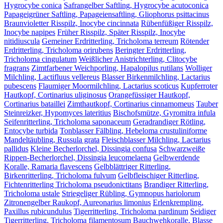
Hygrocybe conica
Safrangelber Saftling, Hygrocybe acutoconica
Papageigrüner Saftling, Papageiensaftling, Gliophorus psittacinus
Braunvioletter Risspilz, Inocybe cincinnata
Rübenfüßiger Risspilz,
Inocybe napipes
Früher Risspilz, Später Risspilz, Inocybe
nitidiuscula
Gemeiner Erdritterling, Tricholoma terreum
Rötender
Erdritterling, Tricholoma orirubens
Beringter Erdritterling,
Tricholoma cingulatum
Weißlicher Anistrichterling, Clitocybe
fragrans
Zimtfarbener Weichporling, Hapalopilus rutilans
Wolliger
Milchling, Lactifluus vellereus
Blasser Birkenmilchling, Lactarius
pubescens
Flaumiger Moormilchling, Lactarius scoticus
Kupferroter
Hautkopf, Cortinarius uliginosus
Orangefüssiger Hautkopf,
Cortinarius bataillei
Zimthautkopf, Cortinarius cinnamomeus
Tauber
Steinreizker, Hypomyces lateritius
Bischofsmütze, Gyromitra infula
Seifenritterling, Tricholoma saponaceum
Geradrandiger Rötling,
Entocybe turbida
Tonblasser Fälbling, Hebeloma crustuliniforme
Mandeltäubling, Russula grata
Fleischblasser Milchling, Lactarius
pallidus
Kleine Becherlorchel, Dissingia confusa
Schwarzweiße
Rippen-Becherlorchel, Dissingia leucomelaena
Gelbwerdende
Koralle, Ramaria flavescens
Gelbblättriger Ritterling,
Birkenritterling, Tricholoma fulvum
Gelbfleischiger Ritterling,
Fichtenritterling Tricholoma pseudonictitans
Brandiger Ritterling,
Tricholoma ustale
Striegeliger Rübling, Gymnopus hariolorum
Zitronengelber Raukopf, Aureonarius limonius
Erlenkrempling,
Paxillus rubicundulus
Tigerritterling, Tricholoma pardinum
Seidiger
Tigerritterling, Tricholoma filamentosum
Bauchwehkoralle, Blasse