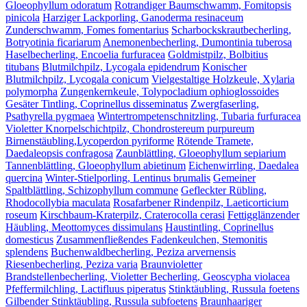
Gloeophyllum odoratum
Rotrandiger Baumschwamm, Fomitopsis
pinicola
Harziger Lackporling, Ganoderma resinaceum
Zunderschwamm, Fomes fomentarius
Scharbockskrautbecherling,
Botryotinia ficariarum
Anemonenbecherling, Dumontinia tuberosa
Haselbecherling, Encoelia furfuracea
Goldmistpilz, Bolbitius
titubans
Blutmilchpilz, Lycogala epidendrum
Konischer
Blutmilchpilz, Lycogala conicum
Vielgestaltige Holzkeule, Xylaria
polymorpha
Zungenkernkeule, Tolypocladium ophioglossoides
Gesäter Tintling, Coprinellus disseminatus
Zwergfaserling,
Psathyrella pygmaea
Wintertrompetenschnitzling, Tubaria furfuracea
Violetter Knorpelschichtpilz, Chondrostereum purpureum
Birnenstäubling,Lycoperdon pyriforme
Rötende Tramete,
Daedaleopsis confragosa
Zaunblättling, Gloeophyllum sepiarium
Tannenblättling, Gloeophyllum abietinum
Eichenwirrling, Daedalea
quercina
Winter-Stielporling, Lentinus brumalis
Gemeiner
Spaltblättling, Schizophyllum commune
Gefleckter Rübling,
Rhodocollybia maculata
Rosafarbener Rindenpilz, Laeticorticium
roseum
Kirschbaum-Kraterpilz, Craterocolla cerasi
Fettigglänzender
Häubling, Meottomyces dissimulans
Haustintling, Coprinellus
domesticus
Zusammenfließendes Fadenkeulchen, Stemonitis
splendens
Buchenwaldbecherling, Peziza arvernensis
Riesenbecherling, Peziza varia
Braunvioletter
Brandstellenbecherling, Violetter Becherling, Geoscypha violacea
Pfeffermilchling, Lactifluus piperatus
Stinktäubling, Russula foetens
Gilbender Stinktäubling, Russula subfoetens
Braunhaariger