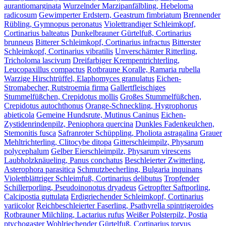
aurantiomarginata
Wurzelnder Marzipanfälbling, Hebeloma
radicosum
Gewimperter Erdstern, Geastrum fimbriatum
Brennender
Rübling, Gymnopus peronatus
Violettrandiger Schleimkopf,
Cortinarius balteatus
Dunkelbrauner Gürtelfuß, Cortinarius
brunneus
Bitterer Schleimkopf, Cortinarius infractus
Bitterster
Schleimkopf, Cortinarius vibratilis
Unverschämter Ritterling,
Tricholoma lascivum
Dreifarbiger Krempentrichterling,
Leucopaxillus compactus
Rotbraune Koralle, Ramaria rubella
Warzige Hirschtrüffel, Elaphomyces granulatus
Eichen-
Stromabecher, Rutstroemia firma
Gallertfleischiges
Stummelfüßchen, Crepidotus mollis
Großes Stummelfüßchen,
Crepidotus autochthonus
Orange-Schneckling, Hygrophorus
abieticola
Gemeine Hundsrute, Mutinus Caninus
Eichen-
Zystidenrindenpilz, Peniophora quercina
Dunkles Fadenkeulchen,
Stemonitis fusca
Safranroter Schüppling, Pholiota astragalina
Grauer
Mehltrichterling, Clitocybe ditopa
Gitterschleimpilz, Physarum
polycephalum
Gelber Eierschleimpilz, Physarum virescens
Laubholzknäueling, Panus conchatus
Beschleierter Zwitterling,
Asterophora parasitica
Schmutzbecherling, Bulgaria inquinans
Violettblättriger Schleimfuß, Cortinarius delibutus
Tropfender
Schillerporling, Pseudoinonotus dryadeus
Getropfter Saftporling,
Calcipostia guttulata
Erdigriechender Schleimkopf, Cortinarius
variicolor
Reichbeschleierter Faserling, Psathyrella spintrigeroides
Rotbrauner Milchling, Lactarius rufus
Weißer Polsterpilz, Postia
ptychogaster
Wohlriechender Gürtelfuß, Cortinarius torvus