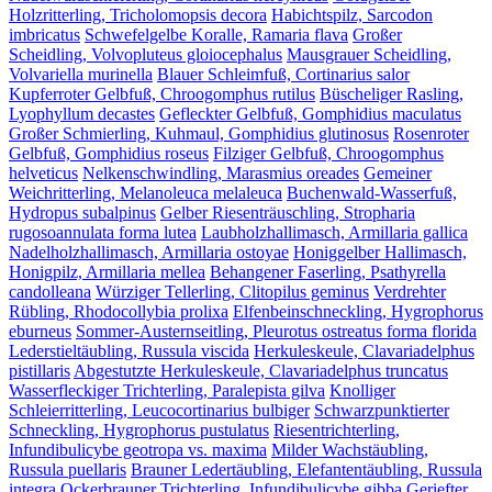
Holzritterling, Tricholomopsis decora
Habichtspilz, Sarcodon
imbricatus
Schwefelgelbe Koralle, Ramaria flava
Großer
Scheidling, Volvopluteus gloiocephalus
Mausgrauer Scheidling,
Volvariella murinella
Blauer Schleimfuß, Cortinarius salor
Kupferroter Gelbfuß, Chroogomphus rutilus
Büscheliger Rasling,
Lyophyllum decastes
Gefleckter Gelbfuß, Gomphidius maculatus
Großer Schmierling, Kuhmaul, Gomphidius glutinosus
Rosenroter
Gelbfuß, Gomphidius roseus
Filziger Gelbfuß, Chroogomphus
helveticus
Nelkenschwindling, Marasmius oreades
Gemeiner
Weichritterling, Melanoleuca melaleuca
Buchenwald-Wasserfuß,
Hydropus subalpinus
Gelber Riesenträuschling, Stropharia
rugosoannulata forma lutea
Laubholzhallimasch, Armillaria gallica
Nadelholzhallimasch, Armillaria ostoyae
Honiggelber Hallimasch,
Honigpilz, Armillaria mellea
Behangener Faserling, Psathyrella
candolleana
Würziger Tellerling, Clitopilus geminus
Verdrehter
Rübling, Rhodocollybia prolixa
Elfenbeinschneckling, Hygrophorus
eburneus
Sommer-Austernseitling, Pleurotus ostreatus forma florida
Lederstieltäubling, Russula viscida
Herkuleskeule, Clavariadelphus
pistillaris
Abgestutzte Herkuleskeule, Clavariadelphus truncatus
Wasserfleckiger Trichterling, Paralepista gilva
Knolliger
Schleierritterling, Leucocortinarius bulbiger
Schwarzpunktierter
Schneckling, Hygrophorus pustulatus
Riesentrichterling,
Infundibulicybe geotropa vs. maxima
Milder Wachstäubling,
Russula puellaris
Brauner Ledertäubling, Elefantentäubling, Russula
integra
Ockerbrauner Trichterling, Infundibulicybe gibba
Geriefter