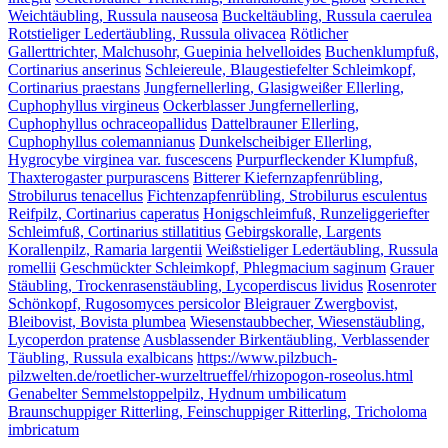
Weichtäubling, Russula nauseosa
Buckeltäubling, Russula caerulea
Rotstieliger Ledertäubling, Russula olivacea
Rötlicher
Gallerttrichter, Malchusohr, Guepinia helvelloides
Buchenklumpfuß,
Cortinarius anserinus
Schleiereule, Blaugestiefelter Schleimkopf,
Cortinarius praestans
Jungfernellerling, Glasigweißer Ellerling,
Cuphophyllus virgineus
Ockerblasser Jungfernellerling,
Cuphophyllus ochraceopallidus
Dattelbrauner Ellerling,
Cuphophyllus colemannianus
Dunkelscheibiger Ellerling,
Hygrocybe virginea var. fuscescens
Purpurfleckender Klumpfuß,
Thaxterogaster purpurascens
Bitterer Kiefernzapfenrübling,
Strobilurus tenacellus
Fichtenzapfenrübling, Strobilurus esculentus
Reifpilz, Cortinarius caperatus
Honigschleimfuß, Runzeliggeriefter
Schleimfuß, Cortinarius stillatitius
Gebirgskoralle, Largents
Korallenpilz, Ramaria largentii
Weißstieliger Ledertäubling, Russula
romellii
Geschmückter Schleimkopf, Phlegmacium saginum
Grauer
Stäubling, Trockenrasenstäubling, Lycoperdiscus lividus
Rosenroter
Schönkopf, Rugosomyces persicolor
Bleigrauer Zwergbovist,
Bleibovist, Bovista plumbea
Wiesenstaubbecher, Wiesenstäubling,
Lycoperdon pratense
Ausblassender Birkentäubling, Verblassender
Täubling, Russula exalbicans
https://www.pilzbuch-
pilzwelten.de/roetlicher-wurzeltrueffel/rhizopogon-roseolus.html
Genabelter Semmelstoppelpilz, Hydnum umbilicatum
Braunschuppiger Ritterling, Feinschuppiger Ritterling, Tricholoma
imbricatum