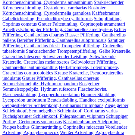
Körnchenschirmling, Cystoderma amianthinum
Starkriechender
Körnchenschirmling, Cystoderma carcharias
Rostroter
Körnchenschirmling, Cystodermella granulosa
Kaffeebrauner
Gabeltrichterling, Pseudoclitocybe cyathiformis
Schopftintling,
Coprinus comatus
Grauer Faltentintling, Coprinopsis atramentari
Amethystschuppiger Pfifferling, Cantharellus amethysteus
Echter
Pfifferling, Cantharellus cibarius
Blasser Pfifferling, Cantharellus
pallens
Bereifter Pfifferling, Cantharellus subpruinosus
Samtiger
Pfifferling, Cantharellus friesii
Trompetenpfifferling, Craterellus
tubaeformis
Starkriechender Trompetenpfifferling, Gelbe Kraterelle,
Craterellus lutescens
Schwärzender Leistling, Schwärzende
Kraterelle, Craterellus melanoxeros
Gelbvioletter Pfifferling,
Cantharellus ianthinoxanthus
Herbsttrompete, Totentrompete,
Craterellus cornucopioides
Krause Kraterelle, Pseudocraterellus
undulatus
Grauer Pfifferling, Cantharellus cinereus
Semmelstoppelpilz, Hydnum repandum
Rostgelber
Semmelstoppelpilz, Hydnum rufescens
Flaschenbovist,
Flaschenstäubling, Lycoperdon perlatum
Brauner Stäubling,
Lycoperdon umbrinum
Beutelstäubling, Handkea excipuliformis
Gelbgestiefelter Schleimkopf, Cortinarius triumphans
Ziegelgelber
Schleimkopf, Semmelgelber Schleimkopf, Cortinarius varius
Fuchsigbrauner Schleimkopf, Phlegmacium vulpinum
Schuppiger
Porling, Cerioporus squamosus
Kastanienbrauner Stielporling,
Picipes badius
Glimmertintling, Coprinellus micaceus
Voreilender
Ackerling, Agrocybe praecox
Weißer Ackerling, Agrocybe dura