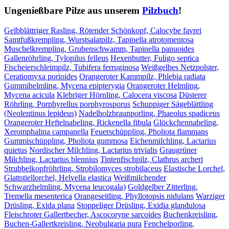
Ungenießbare Pilze aus unserem
Pilzbuch
!
Gelbblättriger Rasling, Rötender Schönkopf, Calocybe favrei
Samtfußkrempling, Wurstsalatpilz, Tapinella atrotomentosa
Muschelkrempling, Grubenschwamm, Tapinella panuoides
Gallenröhrling, Tylopilus felleus
Hexenbutter, Fuligo septica
Fischeierschleimpilz, Tubifera ferruginosa
Weißgelbes Netzpolster,
Ceratiomyxa porioides
Orangeroter Kammpilz, Phlebia radiata
Gummihelmling, Mycena epipterygia
Orangeroter Helmling,
Mycena acicula
Klebriger Hörnling, Calocera viscosa
Düsterer
Röhrling, Porphyrellus porphyrosporus
Schuppiger Sägeblättling
(Neolentinus lepideus)
Nadelholzbraunporling, Phaeolus spadiceus
Orangeroter Heftelnabeling, Rickenella fibula
Glöckchennabeling,
Xeromphalina campanella
Feuerschüppling, Pholiota flammans
Gummischüppling, Pholiota gummosa
Eichenmilchling, Lactarius
quietus
Nordischer Milchling, Lactarius trivialis
Graugrüner
Milchling, Lactarius blennius
Tintenfischpilz, Clathrus archeri
Strubbelkopfröhrling, Strobilomyces strobilaceus
Elastische Lorchel,
Glattstiellorchel, Helvella elastica
Weißmilchender
Schwarzhelmling, Mycena leucogala)
Goldgelber Zitterling,
Tremella mesenterica
Orangeseitling, Phyllotopsis nidulans
Warziger
Drüsling, Exida plana
Stoppeliger Drüsling, Exidia glandulosa
Fleischroter Gallertbecher, Ascocoryne sarcoides
Buchenkreisling,
Buchen-Gallertkreisling, Neobulgaria pura
Fenchelporling,