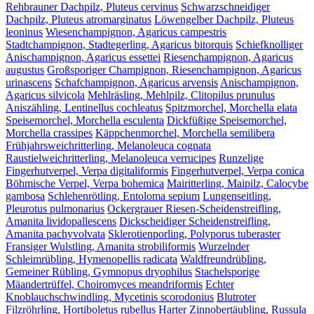
Rehbrauner Dachpilz, Pluteus cervinus
Schwarzschneidiger
Dachpilz, Pluteus atromarginatus
Löwengelber Dachpilz, Pluteus
leoninus
Wiesenchampignon, Agaricus campestris
Stadtchampignon, Stadtegerling, Agaricus bitorquis
Schiefknolliger
Anischampignon, Agaricus essettei
Riesenchampignon, Agaricus
augustus
Großsporiger Champignon, Riesenchampignon, Agaricus
urinascens
Schafchampignon, Agaricus arvensis
Anischampignon,
Agaricus silvicola
Mehlräsling, Mehlpilz, Clitopilus prunulus
Aniszähling, Lentinellus cochleatus
Spitzmorchel, Morchella elata
Speisemorchel, Morchella esculenta
Dickfüßige Speisemorchel,
Morchella crassipes
Käppchenmorchel, Morchella semilibera
Frühjahrsweichritterling, Melanoleuca cognata
Raustielweichritterling, Melanoleuca verrucipes
Runzelige
Fingerhutverpel, Verpa digitaliformis
Fingerhutverpel, Verpa conica
Böhmische Verpel, Verpa bohemica
Mairitterling, Maipilz, Calocybe
gambosa
Schlehenrötling, Entoloma sepium
Lungenseitling,
Pleurotus pulmonarius
Ockergrauer Riesen-Scheidenstreifling,
Amanita lividopallescens
Dickscheidiger Scheidenstreifling,
Amanita pachyvolvata
Sklerotienporling, Polyporus tuberaster
Fransiger Wulstling, Amanita strobiliformis
Wurzelnder
Schleimrübling, Hymenopellis radicata
Waldfreundrübling,
Gemeiner Rübling, Gymnopus dryophilus
Stachelsporige
Mäandertrüffel, Choiromyces meandriformis
Echter
Knoblauchschwindling, Mycetinis scorodonius
Blutroter
Filzröhrling, Hortiboletus rubellus
Harter Zinnobertäubling, Russula