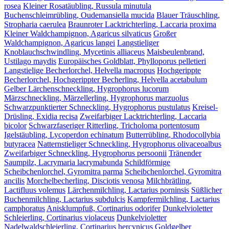
rosea
Kleiner Rosatäubling, Russula minutula
Buchenschleimrübling, Oudemansiella mucida
Blauer Träuschling,
Stropharia caerulea
Braunroter Lacktrichterling, Laccaria proxima
Kleiner Waldchampignon, Agaricus silvaticus
Großer
Waldchampignon, Agaricus langei
Langstieliger
Knoblauchschwindling, Mycetinis alliaceus
Maisbeulenbrand,
Ustilago maydis
Europäisches Goldblatt, Phylloporus pelletieri
Langstielige Becherlorchel, Helvella macropus
Hochgerippte
Becherlorchel, Hochgerippter Becherling, Helvella acetabulum
Gelber Lärchenschneckling, Hygrophorus lucorum
Märzschneckling, Märzellerling, Hygrophorus marzuolus
Schwarzpunktierter Schneckling, Hygrophorus pustulatus
Kreisel-
Drüsling, Exidia recisa
Zweifarbiger Lacktrichterling, Laccaria
bicolor
Schwarzfaseriger Ritterling, Tricholoma portentosum
Igelstäubling, Lycoperdon echinatum
Butterrübling, Rhodocollybia
butyracea
Natternstieliger Schneckling, Hygrophorus olivaceoalbus
Zweifarbiger Schneckling, Hygrophorus persoonii
Tränender
Saumpilz, Lacrymaria lacrymabunda
Schildförmige
Scheibchenlorchel, Gyromitra parma
Scheibchenlorchel, Gyromitra
ancilis
Morchelbecherling, Disciotis venosa
Milchbrätling,
Lactifluus volemus
Lärchenmilchling, Lactarius porninsis
Süßlicher
Buchenmilchling, Lactarius subdulcis
Kampfermilchling, Lactarius
camphoratus
Anisklumpfuß, Cortinarius odorifer
Dunkelvioletter
Schleierling, Cortinarius violaceus
Dunkelvioletter
Nadelwaldschleierling, Cortinarius hercynicus
Goldgelber