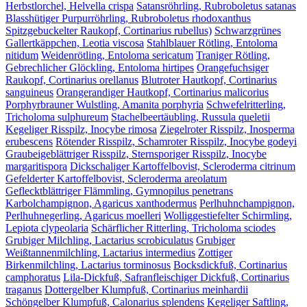
Herbstlorchel, Helvella crispa
Satansröhrling, Rubroboletus satanas
Blasshütiger Purpurröhrling, Rubroboletus rhodoxanthus
Spitzgebuckelter Raukopf, Cortinarius rubellus)
Schwarzgrünes
Gallertkäppchen, Leotia viscosa
Stahlblauer Rötling, Entoloma
nitidum
Weidenrötling, Entoloma sericatum
Traniger Rötling,
Gebrechlicher Glöckling, Entoloma hirtipes
Orangefuchsiger
Raukopf, Cortinarius orellanus
Blutroter Hautkopf, Cortinarius
sanguineus
Orangerandiger Hautkopf, Cortinarius malicorius
Porphyrbrauner Wulstling, Amanita porphyria
Schwefelritterling,
Tricholoma sulphureum
Stachelbeertäubling, Russula queletii
Kegeliger Risspilz, Inocybe rimosa
Ziegelroter Risspilz, Inosperma
erubescens
Rötender Risspilz, Schamroter Risspilz, Inocybe godeyi
Graubeigeblättriger Risspilz, Sternsporiger Risspilz, Inocybe
margaritispora
Dickschaliger Kartoffelbovist, Scleroderma citrinum
Gefelderter Kartoffelbovist, Scleroderma areolatum
Geflecktblättriger Flämmling, Gymnopilus penetrans
Karbolchampignon, Agaricus xanthodermus
Perlhuhnchampignon,
Perlhuhnegerling, Agaricus moelleri
Wolliggestiefelter Schirmling,
Lepiota clypeolaria
Schärflicher Ritterling, Tricholoma sciodes
Grubiger Milchling, Lactarius scrobiculatus
Grubiger
Weißtannenmilchling, Lactarius intermedius
Zottiger
Birkenmilchling, Lactarius torminosus
Bocksdickfuß, Cortinarius
camphoratus
Lila-Dickfuß, Safranfleischiger Dickfuß, Cortinarius
traganus
Dottergelber Klumpfuß, Cortinarius meinhardii
Schöngelber Klumpfuß, Calonarius splendens
Kegeliger Saftling,