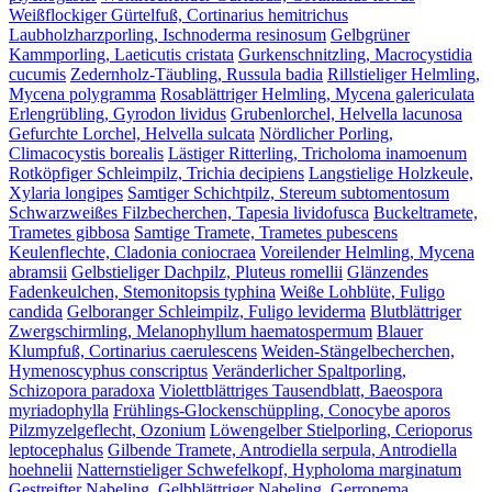
Weißflockiger Gürtelfuß, Cortinarius hemitrichus
Laubholzharzporling, Ischnoderma resinosum
Gelbgrüner
Kammporling, Laeticutis cristata
Gurkenschnitzling, Macrocystidia
cucumis
Zedernholz-Täubling, Russula badia
Rillstieliger Helmling,
Mycena polygramma
Rosablättriger Helmling, Mycena galericulata
Erlengrübling, Gyrodon lividus
Grubenlorchel, Helvella lacunosa
Gefurchte Lorchel, Helvella sulcata
Nördlicher Porling,
Climacocystis borealis
Lästiger Ritterling, Tricholoma inamoenum
Rotköpfiger Schleimpilz, Trichia decipiens
Langstielige Holzkeule,
Xylaria longipes
Samtiger Schichtpilz, Stereum subtomentosum
Schwarzweißes Filzbecherchen, Tapesia lividofusca
Buckeltramete,
Trametes gibbosa
Samtige Tramete, Trametes pubescens
Keulenflechte, Cladonia coniocraea
Voreilender Helmling, Mycena
abramsii
Gelbstieliger Dachpilz, Pluteus romellii
Glänzendes
Fadenkeulchen, Stemonitopsis typhina
Weiße Lohblüte, Fuligo
candida
Gelboranger Schleimpilz, Fuligo leviderma
Blutblättriger
Zwergschirmling, Melanophyllum haematospermum
Blauer
Klumpfuß, Cortinarius caerulescens
Weiden-Stängelbecherchen,
Hymenoscyphus conscriptus
Veränderlicher Spaltporling,
Schizopora paradoxa
Violettblättriges Tausendblatt, Baeospora
myriadophylla
Frühlings-Glockenschüppling, Conocybe aporos
Pilzmyzelgeflecht, Ozonium
Löwengelber Stielporling, Cerioporus
leptocephalus
Gilbende Tramete, Antrodiella serpula, Antrodiella
hoehnelii
Natternstieliger Schwefelkopf, Hypholoma marginatum
Gestreifter Nabeling, Gelbblättriger Nabeling, Gerronema