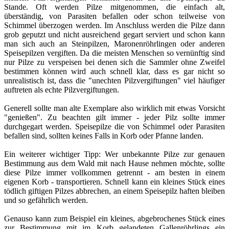
Stande. Oft werden Pilze mitgenommen, die einfach alt,
überständig, von Parasiten befallen oder schon teilweise von
Schimmel überzogen werden. Im Anschluss werden die Pilze dann
grob geputzt und nicht ausreichend gegart serviert und schon kann
man sich auch an Steinpilzen, Maronenröhrlingen oder anderen
Speisepilzen vergiften. Da die meisten Menschen so vernünftig sind
nur Pilze zu verspeisen bei denen sich die Sammler ohne Zweifel
bestimmen können wird auch schnell klar, dass es gar nicht so
unrealistisch ist, dass die "unechten Pilzvergiftungen" viel häufiger
auftreten als echte Pilzvergiftungen.
Generell sollte man alte Exemplare also wirklich mit etwas Vorsicht
"genießen". Zu beachten gilt immer - jeder Pilz sollte immer
durchgegart werden. Speisepilze die von Schimmel oder Parasiten
befallen sind, sollten keines Falls in Korb oder Pfanne landen.
Ein weiterer wichtiger Tipp: Wer unbekannte Pilze zur genauen
Bestimmung aus dem Wald mit nach Hause nehmen möchte, sollte
diese Pilze immer vollkommen getrennt - am besten in einem
eigenen Korb - transportieren. Schnell kann ein kleines Stück eines
tödlich giftigen Pilzes abbrechen, an einem Speisepilz haften bleiben
und so gefährlich werden.
Genauso kann zum Beispiel ein kleines, abgebrochenes Stück eines
zur Bestimmung mit im Korb gelandeten Gallenröhrlings ein