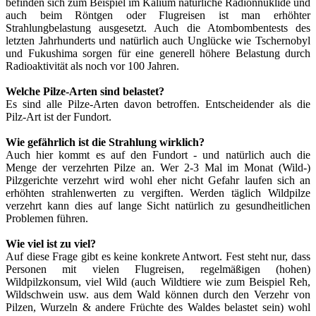
befinden sich zum Beispiel im Kalium natürliche Radionnuklide und
auch beim Röntgen oder Flugreisen ist man erhöhter
Strahlungbelastung ausgesetzt. Auch die Atombombentests des
letzten Jahrhunderts und natürlich auch Unglücke wie Tschernobyl
und Fukushima sorgen für eine generell höhere Belastung durch
Radioaktivität als noch vor 100 Jahren.
Welche Pilze-Arten sind belastet?
Es sind alle Pilze-Arten davon betroffen. Entscheidender als die
Pilz-Art ist der Fundort.
Wie gefährlich ist die Strahlung wirklich?
Auch hier kommt es auf den Fundort - und natürlich auch die
Menge der verzehrten Pilze an. Wer 2-3 Mal im Monat (Wild-)
Pilzgerichte verzehrt wird wohl eher nicht Gefahr laufen sich an
erhöhten strahlenwerten zu vergiften. Werden täglich Wildpilze
verzehrt kann dies auf lange Sicht natürlich zu gesundheitlichen
Problemen führen.
Wie viel ist zu viel?
Auf diese Frage gibt es keine konkrete Antwort. Fest steht nur, dass
Personen mit vielen Flugreisen, regelmäßigen (hohen)
Wildpilzkonsum, viel Wild (auch Wildtiere wie zum Beispiel Reh,
Wildschwein usw. aus dem Wald können durch den Verzehr von
Pilzen, Wurzeln & andere Früchte des Waldes belastet sein) wohl