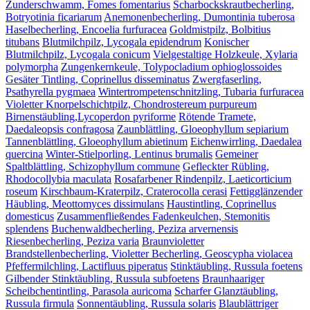
Zunderschwamm, Fomes fomentarius
Scharbockskrautbecherling,
Botryotinia ficariarum
Anemonenbecherling, Dumontinia tuberosa
Haselbecherling, Encoelia furfuracea
Goldmistpilz, Bolbitius
titubans
Blutmilchpilz, Lycogala epidendrum
Konischer
Blutmilchpilz, Lycogala conicum
Vielgestaltige Holzkeule, Xylaria
polymorpha
Zungenkernkeule, Tolypocladium ophioglossoides
Gesäter Tintling, Coprinellus disseminatus
Zwergfaserling,
Psathyrella pygmaea
Wintertrompetenschnitzling, Tubaria furfuracea
Violetter Knorpelschichtpilz, Chondrostereum purpureum
Birnenstäubling,Lycoperdon pyriforme
Rötende Tramete,
Daedaleopsis confragosa
Zaunblättling, Gloeophyllum sepiarium
Tannenblättling, Gloeophyllum abietinum
Eichenwirrling, Daedalea
quercina
Winter-Stielporling, Lentinus brumalis
Gemeiner
Spaltblättling, Schizophyllum commune
Gefleckter Rübling,
Rhodocollybia maculata
Rosafarbener Rindenpilz, Laeticorticium
roseum
Kirschbaum-Kraterpilz, Craterocolla cerasi
Fettigglänzender
Häubling, Meottomyces dissimulans
Haustintling, Coprinellus
domesticus
Zusammenfließendes Fadenkeulchen, Stemonitis
splendens
Buchenwaldbecherling, Peziza arvernensis
Riesenbecherling, Peziza varia
Braunvioletter
Brandstellenbecherling, Violetter Becherling, Geoscypha violacea
Pfeffermilchling, Lactifluus piperatus
Stinktäubling, Russula foetens
Gilbender Stinktäubling, Russula subfoetens
Braunhaariger
Scheibchentintling, Parasola auricoma
Scharfer Glanztäubling,
Russula firmula
Sonnentäubling, Russula solaris
Blaublättriger