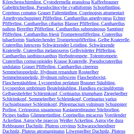
Körnchenschirmling, Cystodermella granulosa
Kaffeebrauner
Gabeltrichterling, Pseudoclitocybe cyathiformis
Schopftintling,
Coprinus comatus
Grauer Faltentintling, Coprinopsis atramentari
Amethystschuppiger Pfifferling, Cantharellus amethysteus
Echter
Pfifferling, Cantharellus cibarius
Blasser Pfifferling, Cantharellus
pallens
Bereifter Pfifferling, Cantharellus subpruinosus
Samtiger
Pfifferling, Cantharellus friesii
Trompetenpfifferling, Craterellus
tubaeformis
Starkriechender Trompetenpfifferling, Gelbe Kraterelle,
Craterellus lutescens
Schwärzender Leistling, Schwärzende
Kraterelle, Craterellus melanoxeros
Gelbvioletter Pfifferling,
Cantharellus ianthinoxanthus
Herbsttrompete, Totentrompete,
Craterellus cornucopioides
Krause Kraterelle, Pseudocraterellus
undulatus
Grauer Pfifferling, Cantharellus cinereus
Semmelstoppelpilz, Hydnum repandum
Rostgelber
Semmelstoppelpilz, Hydnum rufescens
Flaschenbovist,
Flaschenstäubling, Lycoperdon perlatum
Brauner Stäubling,
Lycoperdon umbrinum
Beutelstäubling, Handkea excipuliformis
Gelbgestiefelter Schleimkopf, Cortinarius triumphans
Ziegelgelber
Schleimkopf, Semmelgelber Schleimkopf, Cortinarius varius
Fuchsigbrauner Schleimkopf, Phlegmacium vulpinum
Schuppiger
Porling, Cerioporus squamosus
Kastanienbrauner Stielporling,
Picipes badius
Glimmertintling, Coprinellus micaceus
Voreilender
Ackerling, Agrocybe praecox
Weißer Ackerling, Agrocybe dura
Rehbrauner Dachpilz, Pluteus cervinus
Schwarzschneidiger
Dachpilz, Pluteus atromarginatus
Löwengelber Dachpilz, Pluteus