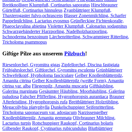
Breitknolliger Klumpfuß, Cortinarius saporatus
Hirschbrauner
Gürtelfuß, Cortinarius hinnuleus
Zyanblättriger Klumpfuß,
Thaxterogaster fulvo-ochrascens
Blasser Zonenmilchling, Scharfer
Pappelmilchling, Lactarius evosmus
Grünfleckige Fichtenkoralle,
Phaeoclavulina abietina
Violetter Klumpfuß, Calonarius sodagnitus
Schwarzgebänderter Harzporling, Nadelholzharzporling,
Ischnoderma benzoinum
Lärchenritterling, Schwammiger Ritterling,
Tricholoma psammopus
Giftige Pilze aus unserem
Pilzbuch
!
Riesenlorchel, Gyromitra gigas
Zipfellorchel, Discina fastigiata
Frühjahrslorchel, Giftlorchel, Gyromitra esculenta
Grünblättriger
Schwefelkopf, Hypholoma fasciculare
Gelber Knollenblätterpilz,
Amanita citrina
Gelber Knollenblätterpilz (weiße Form), Amanita
citrina var. alba
Fliegenpilz, Amanita muscaria
Gifthäubling,
Galerina marginata
Gesäumter Häubling, Moorhäubling, Galerina
paludosa
Falscher Pfifferling, Hygrophoropsis aurantiaca
Brauner
Afterleistling, Hygrophoropsis rufa
Breitblättriger Holzrübling,
Megacollybia platyphylla
Dunkelschuppiger Seifenritterling,
Tricholoma saponaceum var. adosiacum
Narzissengelber
Knollenblätterpilz, Amanita gemmata
Olivbrauner Milchling,
Lactarius turpis
Rotschuppiger Raukopf, Cortinarius bolaris
Gilbender Raukopf, Cystinarius rubicundulus
Blutblättriger