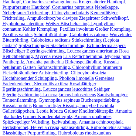
Hautkopf, Cortinarius semisanguineuss
Rotgenatterter Hautkopf,
Purpurbrauner Hautkopf, Cortinarius purpureus
Nebelkappe,
Nebelgrauer Trichterling, Clitocybe nebularis
Keulenfüßiger
Trichterling, Ampulloclitocybe clavipes
Ziegelroter Schwefelkopf,
Hypholoma lateritium
Weißer Büschelrasling, Lyophyllum
connatum
Kahler Krempling, Paxillus involutus
Großer Krempling,
Paxillus validus
Schönfußröhrling, Caloboletus calopus
Wurzelnder
Bitterröhrling, Caloboletus radicans
Stinkschirmling (Lepiota
cristata)
Spitzschuppiger Stachelschirmling, Echinoderma aspera
Büscheliger Egerlingsschirmling, Leucoagaricus americanus
Rosa
Rettichhelmling, Mycena rosea
Lila Rettichhelmling, Mycena pura
Pantherpilz, Amanita pantherina
Birkenspeitäubling, Russula
betularum
Garten-Safranschirmling, Chlorophyllum brunneum
Fleischbräunlicher Anistrichterling, Clitocybe obsoleta
Hochthronender Schüppling, Pholiota limonella
Gemeines
Fadenkeulchen, Stemonitis axifera
Rosablättriger
Egerlingsschirmling, Leucoagaricus leucothites
Seidiger
Egerlingsschirmling, Leucoagaricus holosericeus
Samtschuppiger
Tannenflämmling, Gymnopilus sapineus
Buchenspeitäubling,
Russula nobilis
Braunstreifiger Risspilz, Inocybe fuscidula
Gallertkäppchen, Leotia lubrica
Grüner Knollenblätterpilz, Amanita
phalloides
Grüner Knollenblätterpilz, Amanita phalloides
Spitzkegeliger Wulstling, Igelwulstling, Amanita echinocephala
Herbstlorchel, Helvella crispa
Satansröhrling, Rubroboletus satanas
Blasshütiger Purpurröhrling, Rubroboletus rhodoxanthus