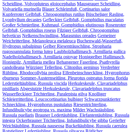
Scheidling, Volvopluteus gloiocephalus
Mausgrauer Scheidling,
Volvariella murinella
Blauer Schleimfuß, Cortinarius salor
Kupferroter Gelbfuß, Chroogomphus rutilus
Büscheliger Rasling,
Lyophyllum decastes
Gefleckter Gelbfuß, Gomphidius maculatus
Großer Schmierling, Kuhmaul, Gomphidius glutinosus
Rosenroter
Gelbfuß, Gomphidius roseus
Filziger Gelbfuß, Chroogomphus
helveticus
Nelkenschwindling, Marasmius oreades
Gemeiner
Weichritterling, Melanoleuca melaleuca
Buchenwald-Wasserfuß,
Hydropus subalpinus
Gelber Riesenträuschling, Stropharia
rugosoannulata forma lutea
Laubholzhallimasch, Armillaria gallica
Nadelholzhallimasch, Armillaria ostoyae
Honiggelber Hallimasch,
Honigpilz, Armillaria mellea
Behangener Faserling, Psathyrella
candolleana
Würziger Tellerling, Clitopilus geminus
Verdrehter
Rübling, Rhodocollybia prolixa
Elfenbeinschneckling, Hygrophorus
eburneus
Sommer-Austernseitling, Pleurotus ostreatus forma florida
Lederstieltäubling, Russula viscida
Herkuleskeule, Clavariadelphus
pistillaris
Abgestutzte Herkuleskeule, Clavariadelphus truncatus
Wasserfleckiger Trichterling, Paralepista gilva
Knolliger
Schleierritterling, Leucocortinarius bulbiger
Schwarzpunktierter
Schneckling, Hygrophorus pustulatus
Riesentrichterling,
Infundibulicybe geotropa vs. maxima
Milder Wachstäubling,
Russula puellaris
Brauner Ledertäubling, Elefantentäubling, Russula
integra
Ockerbrauner Trichterling, Infundibulicybe gibba
Geriefter
Weichtäubling, Russula nauseosa
Buckeltäubling, Russula caerulea
Rotstieliger Ledertäubling, Russula olivacea
Rötlicher