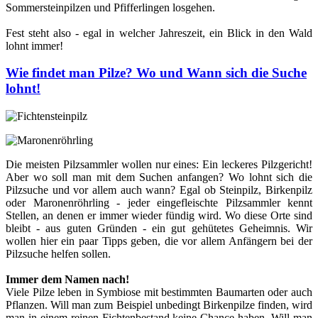
Sommersteinpilzen und Pfifferlingen losgehen.
Fest steht also - egal in welcher Jahreszeit, ein Blick in den Wald
lohnt immer!
Wie findet man Pilze? Wo und Wann sich die Suche
lohnt!
Die meisten Pilzsammler wollen nur eines: Ein leckeres Pilzgericht!
Aber wo soll man mit dem Suchen anfangen? Wo lohnt sich die
Pilzsuche und vor allem auch wann? Egal ob Steinpilz, Birkenpilz
oder Maronenröhrling - jeder eingefleischte Pilzsammler kennt
Stellen, an denen er immer wieder fündig wird. Wo diese Orte sind
bleibt - aus guten Gründen - ein gut gehütetes Geheimnis. Wir
wollen hier ein paar Tipps geben, die vor allem Anfängern bei der
Pilzsuche helfen sollen.
Immer dem Namen nach!
Viele Pilze leben in Symbiose mit bestimmten Baumarten oder auch
Pflanzen. Will man zum Beispiel unbedingt Birkenpilze finden, wird
man in einem reinen Fichtenbestand keine Chance haben. Will man