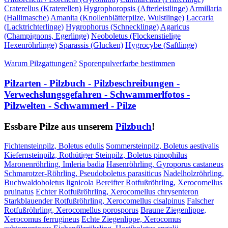
Craterellus (Kraterellen)
Hygrophoropsis (Afterleistlinge)
Armillaria
(Hallimasche)
Amanita (Knollenblätterpilze, Wulstlinge)
Laccaria
(Lacktrichterlinge)
Hygrophorus (Schnecklinge)
Agaricus
(Champignons, Egerlinge)
Neoboletus (Flockenstielige
Hexenröhrlinge)
Sparassis (Glucken)
Hygrocybe (Saftlinge)
Warum Pilzgattungen?
Sporenpulverfarbe bestimmen
Pilzarten - Pilzbuch - Pilzbeschreibungen -
Verwechslungsgefahren - Schwammerlfotos -
Pilzwelten - Schwammerl - Pilze
Essbare Pilze aus unserem
Pilzbuch
!
Fichtensteinpilz, Boletus edulis
Sommersteinpilz, Boletus aestivalis
Kiefernsteinpilz, Rothütiger Steinpilz, Boletus pinophilus
Maronenröhrling, Imleria badia
Hasenröhrling, Gyroporus castaneus
Schmarotzer-Röhrling, Pseudoboletus parasiticus
Nadelholzröhrling,
Buchwaldoboletus lignicola
Bereifter Rotfußröhrling, Xerocomellus
pruinatus
Echter Rotfußröhrling, Xerocomellus chrysenteron
Starkblauender Rotfußröhrling, Xerocomellus cisalpinus
Falscher
Rotfußröhrling, Xerocomellus porosporus
Braune Ziegenlippe,
Xerocomus ferrugineus
Echte Ziegenlippe, Xerocomus