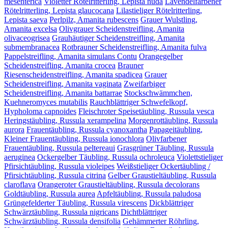
mesenterica
Violetter Rötelritterling, Lepista nuda
Lavendelfarbener
Rötelritterling, Lepista glaucocana
Lilastieliger Rötelritterling,
Lepista saeva
Perlpilz, Amanita rubescens
Grauer Wulstling,
Amanita excelsa
Olivgrauer Scheidenstreifling, Amanita
olivaceogrisea
Grauhäutiger Scheidenstreifling, Amanita
submembranacea
Rotbrauner Scheidenstreifling, Amanita fulva
Pappelstreifling, Amanita simulans Contu
Orangegelber
Scheidenstreifling, Amanita crocea
Brauner
Riesenscheidenstreifling, Amanita spadicea
Grauer
Scheidenstreifling, Amanita vaginata
Zweifarbiger
Scheidenstreifling, Amanita battarrae
Stockschwämmchen,
Kuehneromyces mutabilis
Rauchblättriger Schwefelkopf,
Hypholoma capnoides
Fleischroter Speisetäubling, Russula vesca
Heringstäubling, Russula xerampelina
Morgenrottäubling, Russula
aurora
Frauentäubling, Russula cyanoxantha
Papageitäubling,
Kleiner Frauentäubling, Russula ionochlora
Olivfarbener
Frauentäubling, Russula peltereaui
Grasgrüner Täubling, Russula
aeruginea
Ockergelber Täubling, Russula ochroleuca
Violettstieliger
Pfirsichtäubling, Russula violeipes
Weißstieliger Ockertäubling /
Pfirsichtäubling, Russula citrina
Gelber Graustieltäubling, Russula
claroflava
Orangeroter Graustieltäubling, Russula decolorans
Goldtäubling, Russula aurea
Apfeltäubling, Russula paludosa
Grüngefelderter Täubling, Russula virescens
Dickblättriger
Schwärztäubling, Russula nigricans
Dichtblättriger
Schwärztäubling, Russula densifolia
Gehämmerter Röhrling,