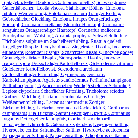
Spitzgebuckelter Raukopf, Cortinarius rubellus)
Schwarzgrünes
Gallertkäppchen, Leotia viscosa
Stahlblauer Rötling, Entoloma
nitidum
Weidenrötling, Entoloma sericatum
Traniger Rötling,
Gebrechlicher Glöckling, Entoloma hirtipes
Orangefuchsiger
Raukopf, Cortinarius orellanus
Blutroter Hautkopf, Cortinarius
sanguineus
Orangerandiger Hautkopf, Cortinarius malicorius
Porphyrbrauner Wulstling, Amanita porphyria
Schwefelritterling,
Tricholoma sulphureum
Stachelbeertäubling, Russula queletii
Kegeliger Risspilz, Inocybe rimosa
Ziegelroter Risspilz, Inosperma
erubescens
Rötender Risspilz, Schamroter Risspilz, Inocybe godeyi
Graubeigeblättriger Risspilz, Sternsporiger Risspilz, Inocybe
margaritispora
Dickschaliger Kartoffelbovist, Scleroderma citrinum
Gefelderter Kartoffelbovist, Scleroderma areolatum
Geflecktblättriger Flämmling, Gymnopilus penetrans
Karbolchampignon, Agaricus xanthodermus
Perlhuhnchampignon,
Perlhuhnegerling, Agaricus moelleri
Wolliggestiefelter Schirmling,
Lepiota clypeolaria
Schärflicher Ritterling, Tricholoma sciodes
Grubiger Milchling, Lactarius scrobiculatus
Grubiger
Weißtannenmilchling, Lactarius intermedius
Zottiger
Birkenmilchling, Lactarius torminosus
Bocksdickfuß, Cortinarius
camphoratus
Lila-Dickfuß, Safranfleischiger Dickfuß, Cortinarius
traganus
Dottergelber Klumpfuß, Cortinarius meinhardii
Schöngelber Klumpfuß, Calonarius splendens
Kegeliger Saftling,
Hygrocybe conica
Safrangelber Saftling, Hygrocybe acutoconica
Papageigrüner Saftling, Papageiensaftling, Gliophorus psittacinus