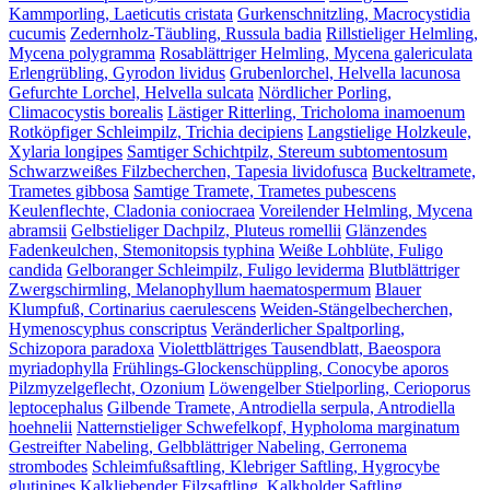
Kammporling, Laeticutis cristata
Gurkenschnitzling, Macrocystidia
cucumis
Zedernholz-Täubling, Russula badia
Rillstieliger Helmling,
Mycena polygramma
Rosablättriger Helmling, Mycena galericulata
Erlengrübling, Gyrodon lividus
Grubenlorchel, Helvella lacunosa
Gefurchte Lorchel, Helvella sulcata
Nördlicher Porling,
Climacocystis borealis
Lästiger Ritterling, Tricholoma inamoenum
Rotköpfiger Schleimpilz, Trichia decipiens
Langstielige Holzkeule,
Xylaria longipes
Samtiger Schichtpilz, Stereum subtomentosum
Schwarzweißes Filzbecherchen, Tapesia lividofusca
Buckeltramete,
Trametes gibbosa
Samtige Tramete, Trametes pubescens
Keulenflechte, Cladonia coniocraea
Voreilender Helmling, Mycena
abramsii
Gelbstieliger Dachpilz, Pluteus romellii
Glänzendes
Fadenkeulchen, Stemonitopsis typhina
Weiße Lohblüte, Fuligo
candida
Gelboranger Schleimpilz, Fuligo leviderma
Blutblättriger
Zwergschirmling, Melanophyllum haematospermum
Blauer
Klumpfuß, Cortinarius caerulescens
Weiden-Stängelbecherchen,
Hymenoscyphus conscriptus
Veränderlicher Spaltporling,
Schizopora paradoxa
Violettblättriges Tausendblatt, Baeospora
myriadophylla
Frühlings-Glockenschüppling, Conocybe aporos
Pilzmyzelgeflecht, Ozonium
Löwengelber Stielporling, Cerioporus
leptocephalus
Gilbende Tramete, Antrodiella serpula, Antrodiella
hoehnelii
Natternstieliger Schwefelkopf, Hypholoma marginatum
Gestreifter Nabeling, Gelbblättriger Nabeling, Gerronema
strombodes
Schleimfußsaftling, Klebriger Saftling, Hygrocybe
glutinipes
Kalkliebender Filzsaftling, Kalkholder Saftling,