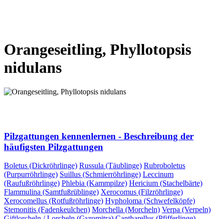
VORHERIGE SEITE
NÄCHSTE SEITE
Orangeseitling, Phyllotopsis
nidulans
VORHERIGE SEITE
NÄCHSTE SEITE
Pilzgattungen kennenlernen - Beschreibung der
häufigsten Pilzgattungen
Boletus (Dickröhrlinge)
Russula (Täublinge)
Rubroboletus
(Purpurröhrlinge)
Suillus (Schmierröhrlinge)
Leccinum
(Raufußröhrlinge)
Phlebia (Kammpilze)
Hericium (Stachelbärte)
Flammulina (Samtfußrüblinge)
Xerocomus (Filzröhrlinge)
Xerocomellus (Rotfußröhrlinge)
Hypholoma (Schwefelköpfe)
Stemonitis (Fadenkeulchen)
Morchella (Morcheln)
Verpa (Verpeln)
Giftlorcheln / Lorcheln (Gyromitra)
Cantharellus (Pfifferlinge)