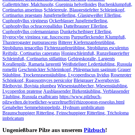
Gallerttrichter, Malchusohr, Guepinia helvelloides
Buchenklumpfuß,
Cortinarius anserinus
Schleiereule, Blaugestiefelter Schleimkopf,
Cortinarius praestans
Jungfernellerling, Glasigweißer Ellerling,
Cuphophyllus virgineus
Ockerblasser Jungfernellerling,
Cuphophyllus ochraceopallidus
Dattelbrauner Ellerling,
Cuphophyllus colemannianus
Dunkelscheibiger Ellerling,
Hygrocybe virginea var. fuscescens
Purpurfleckender Klumpfuß,
Thaxterogaster purpurascens
Bitterer Kiefernzapfenrübling,
Strobilurus tenacellus
Fichtenzapfenrübling, Strobilurus esculentus
Reifpilz, Cortinarius caperatus
Honigschleimfuß, Runzeliggeriefter
Schleimfuß, Cortinarius stillatitius
Gebirgskoralle, Largents
Korallenpilz, Ramaria largentii
Weißstieliger Ledertäubling, Russula
romellii
Geschmückter Schleimkopf, Phlegmacium saginum
Grauer
Stäubling, Trockenrasenstäubling, Lycoperdiscus lividus
Rosenroter
Schönkopf, Rugosomyces persicolor
Bleigrauer Zwergbovist,
Bleibovist, Bovista plumbea
Wiesenstaubbecher, Wiesenstäubling,
Lycoperdon pratense
Ausblassender Birkentäubling, Verblassender
Täubling, Russula exalbicans
https://www.pilzbuch-
pilzwelten.de/roetlicher-wurzeltrueffel/rhizopogon-roseolus.html
Genabelter Semmelstoppelpilz, Hydnum umbilicatum
Braunschuppiger Ritterling, Feinschuppiger Ritterling, Tricholoma
imbricatum
Ungenießbare Pilze aus unserem
Pilzbuch
!