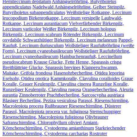
Hemileccinum depilatum
Anhängselröhrling, Butyriboletus
appendiculatus
Nadelwald Anhängselröhrling, Gelber Steinpilz,
Butyriboletus subappendiculatus
Weißstielige Rotkappe, Leccinum
leucopodium
Birkenrotkappe, Leccinum versipelle
Laubwald-
Rotkappe, Leccinum aurantiacum
Vielverfärbender Birkenpilz,
Leccinum variicolor
Weißer Birkenpilz, Leccinum holopus
Birkenpilz, Leccinum scabrum
Rötender Birkenpilz, Leccinum
oxydabile
Schwarzhütiger Birkenpilz, Leccinum melaneum
Pappel-
Raufuß, Leccinum duriusculum
Wollstieliger Raufußröhrling (weiße
Form), Leccinum cyaneobasileucum
Wollstieliger Raufußröhrling,
Leccinum cyaneobasileucum
Hainbuchenraufuß, Leccinellum
pseudoscabrum
Krause Glucke, Fette Henne, Sparassis crispa
Breitblättrige Glucke, Sparassis brevipes
Klapperschwamm,
Maitake, Grifola frondosa
Hasenohrbecherling, Otidea leporina
Eselsohr, Otidea onotica
Kammkoralle, Clavulina coralloides
Graue
Koralle, Grauer Keulenpilz, Clavulina cinerea
Runzelige Koralle,
Runzeliger Keulenpilz, Clavulina rugosa
Orangebecherling, Aleuria
aurantia
Zinnoberroter Prachtbecherling, Sarcoscypha austriaca
Blasiger Becherling, Peziza vesiculosa
Parasol, Riesenschirmling,
Macrolepiota procera
Rußbrauner Riesenschirmling, Düsterer
Parasol, Macrolepiota procera var. fuliginosa
Sternschuppiger
Riesenschirmling, Macrolepiota fuliginosa
Olivbrauner
Safranschirmling, Chlorophyllum olivieri
Amiant-
Körnchenschirmling, Cystoderma amianthinum
Starkriechender
Körnchenschirmling, Cystoderma carcharias
Rostroter