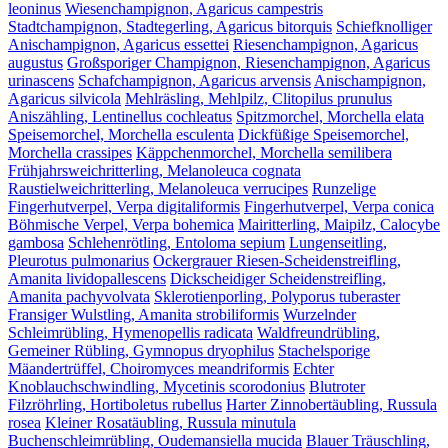
leoninus
Wiesenchampignon, Agaricus campestris
Stadtchampignon, Stadtegerling, Agaricus bitorquis
Schiefknolliger
Anischampignon, Agaricus essettei
Riesenchampignon, Agaricus
augustus
Großsporiger Champignon, Riesenchampignon, Agaricus
urinascens
Schafchampignon, Agaricus arvensis
Anischampignon,
Agaricus silvicola
Mehlräsling, Mehlpilz, Clitopilus prunulus
Aniszähling, Lentinellus cochleatus
Spitzmorchel, Morchella elata
Speisemorchel, Morchella esculenta
Dickfüßige Speisemorchel,
Morchella crassipes
Käppchenmorchel, Morchella semilibera
Frühjahrsweichritterling, Melanoleuca cognata
Raustielweichritterling, Melanoleuca verrucipes
Runzelige
Fingerhutverpel, Verpa digitaliformis
Fingerhutverpel, Verpa conica
Böhmische Verpel, Verpa bohemica
Mairitterling, Maipilz, Calocybe
gambosa
Schlehenrötling, Entoloma sepium
Lungenseitling,
Pleurotus pulmonarius
Ockergrauer Riesen-Scheidenstreifling,
Amanita lividopallescens
Dickscheidiger Scheidenstreifling,
Amanita pachyvolvata
Sklerotienporling, Polyporus tuberaster
Fransiger Wulstling, Amanita strobiliformis
Wurzelnder
Schleimrübling, Hymenopellis radicata
Waldfreundrübling,
Gemeiner Rübling, Gymnopus dryophilus
Stachelsporige
Mäandertrüffel, Choiromyces meandriformis
Echter
Knoblauchschwindling, Mycetinis scorodonius
Blutroter
Filzröhrling, Hortiboletus rubellus
Harter Zinnobertäubling, Russula
rosea
Kleiner Rosatäubling, Russula minutula
Buchenschleimrübling, Oudemansiella mucida
Blauer Träuschling,