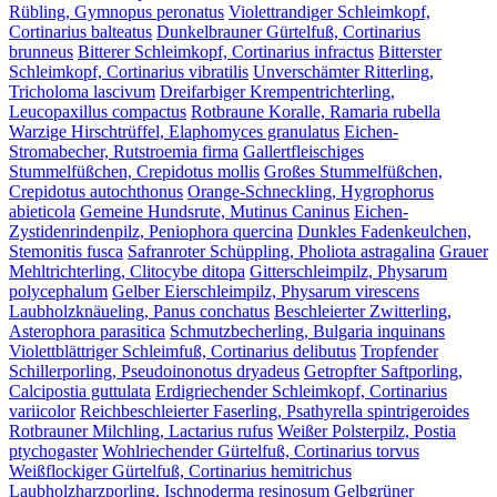
Rübling, Gymnopus peronatus
Violettrandiger Schleimkopf,
Cortinarius balteatus
Dunkelbrauner Gürtelfuß, Cortinarius
brunneus
Bitterer Schleimkopf, Cortinarius infractus
Bitterster
Schleimkopf, Cortinarius vibratilis
Unverschämter Ritterling,
Tricholoma lascivum
Dreifarbiger Krempentrichterling,
Leucopaxillus compactus
Rotbraune Koralle, Ramaria rubella
Warzige Hirschtrüffel, Elaphomyces granulatus
Eichen-
Stromabecher, Rutstroemia firma
Gallertfleischiges
Stummelfüßchen, Crepidotus mollis
Großes Stummelfüßchen,
Crepidotus autochthonus
Orange-Schneckling, Hygrophorus
abieticola
Gemeine Hundsrute, Mutinus Caninus
Eichen-
Zystidenrindenpilz, Peniophora quercina
Dunkles Fadenkeulchen,
Stemonitis fusca
Safranroter Schüppling, Pholiota astragalina
Grauer
Mehltrichterling, Clitocybe ditopa
Gitterschleimpilz, Physarum
polycephalum
Gelber Eierschleimpilz, Physarum virescens
Laubholzknäueling, Panus conchatus
Beschleierter Zwitterling,
Asterophora parasitica
Schmutzbecherling, Bulgaria inquinans
Violettblättriger Schleimfuß, Cortinarius delibutus
Tropfender
Schillerporling, Pseudoinonotus dryadeus
Getropfter Saftporling,
Calcipostia guttulata
Erdigriechender Schleimkopf, Cortinarius
variicolor
Reichbeschleierter Faserling, Psathyrella spintrigeroides
Rotbrauner Milchling, Lactarius rufus
Weißer Polsterpilz, Postia
ptychogaster
Wohlriechender Gürtelfuß, Cortinarius torvus
Weißflockiger Gürtelfuß, Cortinarius hemitrichus
Laubholzharzporling, Ischnoderma resinosum
Gelbgrüner