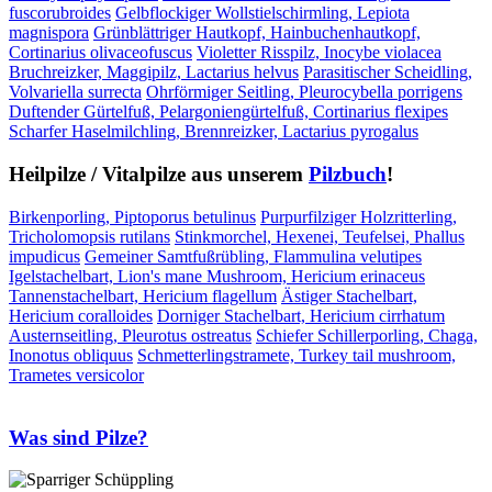
fuscorubroides
Gelbflockiger Wollstielschirmling, Lepiota
magnispora
Grünblättriger Hautkopf, Hainbuchenhautkopf,
Cortinarius olivaceofuscus
Violetter Risspilz, Inocybe violacea
Bruchreizker, Maggipilz, Lactarius helvus
Parasitischer Scheidling,
Volvariella surrecta
Ohrförmiger Seitling, Pleurocybella porrigens
Duftender Gürtelfuß, Pelargoniengürtelfuß, Cortinarius flexipes
Scharfer Haselmilchling, Brennreizker, Lactarius pyrogalus
Heilpilze / Vitalpilze aus unserem
Pilzbuch
!
Birkenporling, Piptoporus betulinus
Purpurfilziger Holzritterling,
Tricholomopsis rutilans
Stinkmorchel, Hexenei, Teufelsei, Phallus
impudicus
Gemeiner Samtfußrübling, Flammulina velutipes
Igelstachelbart, Lion's mane Mushroom, Hericium erinaceus
Tannenstachelbart, Hericium flagellum
Ästiger Stachelbart,
Hericium coralloides
Dorniger Stachelbart, Hericium cirrhatum
Austernseitling, Pleurotus ostreatus
Schiefer Schillerporling, Chaga,
Inonotus obliquus
Schmetterlingstramete, Turkey tail mushroom,
Trametes versicolor
Was sind Pilze?