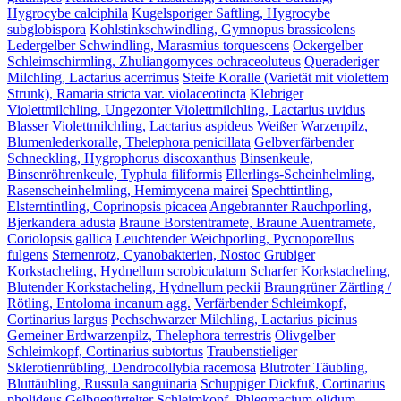
Hygrocybe calciphila
Kugelsporiger Saftling, Hygrocybe
subglobispora
Kohlstinkschwindling, Gymnopus brassicolens
Ledergelber Schwindling, Marasmius torquescens
Ockergelber
Schleimschirmling, Zhuliangomyces ochraceoluteus
Queraderiger
Milchling, Lactarius acerrimus
Steife Koralle (Varietät mit violettem
Strunk), Ramaria stricta var. violaceotincta
Klebriger
Violettmilchling, Ungezonter Violettmilchling, Lactarius uvidus
Blasser Violettmilchling, Lactarius aspideus
Weißer Warzenpilz,
Blumenlederkoralle, Thelephora penicillata
Gelbverfärbender
Schneckling, Hygrophorus discoxanthus
Binsenkeule,
Binsenröhrenkeule, Typhula filiformis
Ellerlings-Scheinhelmling,
Rasenscheinhelmling, Hemimycena mairei
Spechttintling,
Elsterntintling, Coprinopsis picacea
Angebrannter Rauchporling,
Bjerkandera adusta
Braune Borstentramete, Braune Auentramete,
Coriolopsis gallica
Leuchtender Weichporling, Pycnoporellus
fulgens
Sternenrotz, Cyanobakterien, Nostoc
Grubiger
Korkstacheling, Hydnellum scrobiculatum
Scharfer Korkstacheling,
Blutender Korkstacheling, Hydnellum peckii
Braungrüner Zärtling /
Rötling, Entoloma incanum agg.
Verfärbender Schleimkopf,
Cortinarius largus
Pechschwarzer Milchling, Lactarius picinus
Gemeiner Erdwarzenpilz, Thelephora terrestris
Olivgelber
Schleimkopf, Cortinarius subtortus
Traubenstieliger
Sklerotienrübling, Dendrocollybia racemosa
Blutroter Täubling,
Bluttäubling, Russula sanguinaria
Schuppiger Dickfuß, Cortinarius
pholideus
Gelbgegürtelter Schleimkopf, Phlegmacium olidum