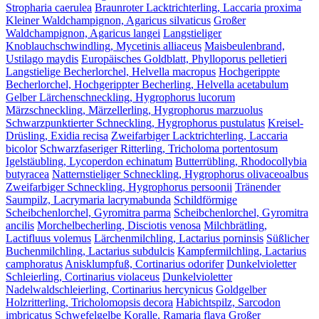
Stropharia caerulea
Braunroter Lacktrichterling, Laccaria proxima
Kleiner Waldchampignon, Agaricus silvaticus
Großer
Waldchampignon, Agaricus langei
Langstieliger
Knoblauchschwindling, Mycetinis alliaceus
Maisbeulenbrand,
Ustilago maydis
Europäisches Goldblatt, Phylloporus pelletieri
Langstielige Becherlorchel, Helvella macropus
Hochgerippte
Becherlorchel, Hochgerippter Becherling, Helvella acetabulum
Gelber Lärchenschneckling, Hygrophorus lucorum
Märzschneckling, Märzellerling, Hygrophorus marzuolus
Schwarzpunktierter Schneckling, Hygrophorus pustulatus
Kreisel-
Drüsling, Exidia recisa
Zweifarbiger Lacktrichterling, Laccaria
bicolor
Schwarzfaseriger Ritterling, Tricholoma portentosum
Igelstäubling, Lycoperdon echinatum
Butterrübling, Rhodocollybia
butyracea
Natternstieliger Schneckling, Hygrophorus olivaceoalbus
Zweifarbiger Schneckling, Hygrophorus persoonii
Tränender
Saumpilz, Lacrymaria lacrymabunda
Schildförmige
Scheibchenlorchel, Gyromitra parma
Scheibchenlorchel, Gyromitra
ancilis
Morchelbecherling, Disciotis venosa
Milchbrätling,
Lactifluus volemus
Lärchenmilchling, Lactarius porninsis
Süßlicher
Buchenmilchling, Lactarius subdulcis
Kampfermilchling, Lactarius
camphoratus
Anisklumpfuß, Cortinarius odorifer
Dunkelvioletter
Schleierling, Cortinarius violaceus
Dunkelvioletter
Nadelwaldschleierling, Cortinarius hercynicus
Goldgelber
Holzritterling, Tricholomopsis decora
Habichtspilz, Sarcodon
imbricatus
Schwefelgelbe Koralle, Ramaria flava
Großer