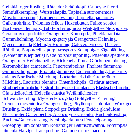
Gelbblättriger Rasling, Rötender Schönkopf, Calocybe favrei
Samtfußkrempling, Wurstsalatpilz, Tapinella atrotomentosa
Muschelkrempling, Grubenschwamm, Tapinella panuoides
Gallenröhrling, Tylopilus felleus
Hexenbutter, Fuligo septica
Fischeierschleimpilz, Tubifera ferruginosa
Weißgelbes Netzpolster,
Ceratiomyxa porioides
Orangeroter Kammpilz, Phlebia radiata
Gummihelmling, Mycena epipterygia
Orangeroter Helmling,
Mycena acicula
Klebriger Hörnling, Calocera viscosa
Düsterer
Röhrling, Porphyrellus porphyrosporus
Schuppiger Sägeblättling
(Neolentinus lepideus)
Nadelholzbraunporling, Phaeolus spadiceus
Orangeroter Heftelnabeling, Rickenella fibula
Glöckchennabeling,
Xeromphalina campanella
Feuerschüppling, Pholiota flammans
Gummischüppling, Pholiota gummosa
Eichenmilchling, Lactarius
quietus
Nordischer Milchling, Lactarius trivialis
Graugrüner
Milchling, Lactarius blennius
Tintenfischpilz, Clathrus archeri
Strubbelkopfröhrling, Strobilomyces strobilaceus
Elastische Lorchel,
Glattstiellorchel, Helvella elastica
Weißmilchender
Schwarzhelmling, Mycena leucogala)
Goldgelber Zitterling,
Tremella mesenterica
Orangeseitling, Phyllotopsis nidulans
Warziger
Drüsling, Exida plana
Stoppeliger Drüsling, Exidia glandulosa
Fleischroter Gallertbecher, Ascocoryne sarcoides
Buchenkreisling,
Buchen-Gallertkreisling, Neobulgaria pura
Fenchelporling,
Gloeophyllum odoratum
Rotrandiger Baumschwamm, Fomitopsis
pinicola
Harziger Lackporling, Ganoderma resinaceum