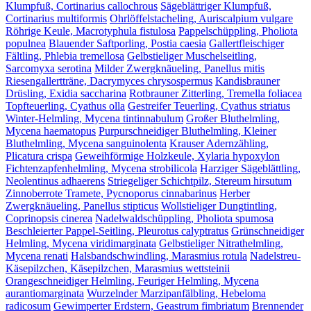
Klumpfuß, Cortinarius callochrous
Sägeblättriger Klumpfuß,
Cortinarius multiformis
Ohrlöffelstacheling, Auriscalpium vulgare
Röhrige Keule, Macrotyphula fistulosa
Pappelschüppling, Pholiota
populnea
Blauender Saftporling, Postia caesia
Gallertfleischiger
Fältling, Phlebia tremellosa
Gelbstieliger Muschelseitling,
Sarcomyxa serotina
Milder Zwergknäueling, Panellus mitis
Riesengallertträne, Dacrymyces chrysospermus
Kandisbrauner
Drüsling, Exidia saccharina
Rotbrauner Zitterling, Tremella foliacea
Topfteuerling, Cyathus olla
Gestreifer Teuerling, Cyathus striatus
Winter-Helmling, Mycena tintinnabulum
Großer Bluthelmling,
Mycena haematopus
Purpurschneidiger Bluthelmling, Kleiner
Bluthelmling, Mycena sanguinolenta
Krauser Adernzähling,
Plicatura crispa
Geweihförmige Holzkeule, Xylaria hypoxylon
Fichtenzapfenhelmling, Mycena strobilicola
Harziger Sägeblättling,
Neolentinus adhaerens
Striegeliger Schichtpilz, Stereum hirsutum
Zinnoberrote Tramete, Pycnoporus cinnabarinus
Herber
Zwergknäueling, Panellus stipticus
Wollstieliger Dungtintling,
Coprinopsis cinerea
Nadelwaldschüppling, Pholiota spumosa
Beschleierter Pappel-Seitling, Pleurotus calyptratus
Grünschneidiger
Helmling, Mycena viridimarginata
Gelbstieliger Nitrathelmling,
Mycena renati
Halsbandschwindling, Marasmius rotula
Nadelstreu-
Käsepilzchen, Käsepilzchen, Marasmius wettsteinii
Orangeschneidiger Helmling, Feuriger Helmling, Mycena
aurantiomarginata
Wurzelnder Marzipanfälbling, Hebeloma
radicosum
Gewimperter Erdstern, Geastrum fimbriatum
Brennender