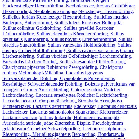
subtomentosus
Eichenfilzröhrling, Hortiboletus engelii
Flockenstieliger Hexenröhrling, Neoboletus erythropus
Gelbfüßiger
Hexenröhrling, Neoboletus xanthopus
Netzstieliger Hexenröhrling,
Suillellus luridus
Kurznetziger Hexenröhrling, Suillellus mendax
Butterpilz, Butterröhrling, Suillus luteus
Ringloser Butterpilz,
Suillus collinitus
Goldröhrling, Suillus grevillei
Rostroter
Lärchenröhrling, Suillus tridentinus
Körnchenröhrling, Suillus
granulatus
Kuhröhrling, Suillus bovinus
Elfenbeinröhrling, Suillus
placidus
Sandröhrling, Suillus variegatus
Hohlfußröhrling, Suillus
cavipes
Gelber Hohlfußröhrling, Suillus cavipes var. aureus
Grauer
Lärchenröhrling, Suillus viscidus
Gelbfleischiger Lärchenröhrling,
Bresadolas Lärchenröhrling, Suillus bresadolae
Pfefferröhrling,
Chalciporus piperatus
Rubinroter Zwergröhrling, Chalciporus
rubinus
Mohrenkopf-Milchling, Lactarius lignyotus
Schwarzblauender Röhrling, Cyanoboletus Pulverulentus
Rosahütiger Schwarzblauender Röhrling, Boletus pulverulentus var.
mougeotii
Grüner Anistrichterling, Clitocybe odora
Violetter
Lacktrichterling, Laccaria amethystea
Rötlicher Lacktrichterling,
Laccaria laccata
Grünspanträuschling, Stropharia Aeruginosa
Fichtenreizker, Lactarius deterrimus
Edelreizker, Lactarius deliciosus
Lachsreizker, Lactarius salmonicolor
Spangrüner Kiefernreizker,
Lactarius semisanguifluus
Judasohr, Holunderschwammpilz,
Auricularia auricula judae
Zitterzahn, Eispilz, Pseudohydnum
gelatinosum
Gemeiner Schwefelporling, Laetiporus sulphureus
Riesenporling, Meripilus giganteus
Bergporling, Bondarzewia