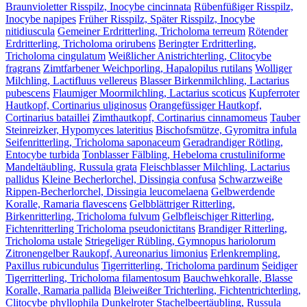
Braunvioletter Risspilz, Inocybe cincinnata
Rübenfüßiger Risspilz,
Inocybe napipes
Früher Risspilz, Später Risspilz, Inocybe
nitidiuscula
Gemeiner Erdritterling, Tricholoma terreum
Rötender
Erdritterling, Tricholoma orirubens
Beringter Erdritterling,
Tricholoma cingulatum
Weißlicher Anistrichterling, Clitocybe
fragrans
Zimtfarbener Weichporling, Hapalopilus rutilans
Wolliger
Milchling, Lactifluus vellereus
Blasser Birkenmilchling, Lactarius
pubescens
Flaumiger Moormilchling, Lactarius scoticus
Kupferroter
Hautkopf, Cortinarius uliginosus
Orangefüssiger Hautkopf,
Cortinarius bataillei
Zimthautkopf, Cortinarius cinnamomeus
Tauber
Steinreizker, Hypomyces lateritius
Bischofsmütze, Gyromitra infula
Seifenritterling, Tricholoma saponaceum
Geradrandiger Rötling,
Entocybe turbida
Tonblasser Fälbling, Hebeloma crustuliniforme
Mandeltäubling, Russula grata
Fleischblasser Milchling, Lactarius
pallidus
Kleine Becherlorchel, Dissingia confusa
Schwarzweiße
Rippen-Becherlorchel, Dissingia leucomelaena
Gelbwerdende
Koralle, Ramaria flavescens
Gelbblättriger Ritterling,
Birkenritterling, Tricholoma fulvum
Gelbfleischiger Ritterling,
Fichtenritterling Tricholoma pseudonictitans
Brandiger Ritterling,
Tricholoma ustale
Striegeliger Rübling, Gymnopus hariolorum
Zitronengelber Raukopf, Aureonarius limonius
Erlenkrempling,
Paxillus rubicundulus
Tigerritterling, Tricholoma pardinum
Seidiger
Tigerritterling, Tricholoma filamentosum
Bauchwehkoralle, Blasse
Koralle, Ramaria pallida
Bleiweißer Trichterling, Fichtentrichterling,
Clitocybe phyllophila
Dunkelroter Stachelbeertäubling, Russula