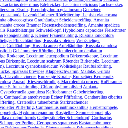
, Lactarius deterrimus
Edelreizker, Lactarius deliciosus
Lachsreizker,
tterzahn, Eispilz, Pseudohydnum gelatinosum
Gemeiner
 Lepista nuda
Lavendelfarbener Rötelritterling, Lepista glaucocana
nita olivaceogrisea
Grauhäutiger Scheidenstreifling, Amanita
Amanita crocea
Brauner Riesenscheidenstreifling, Amanita spadicea
lis
Rauchblättriger Schwefelkopf, Hypholoma capnoides
Fleischroter
ha
Papageitäubling, Kleiner Frauentäubling, Russula ionochlora
tieliger Pfirsichtäubling, Russula violeipes
Weißstieliger
ans
Goldtäubling, Russula aurea
Apfeltäubling, Russula paludosa
sifolia
Gehämmerter Röhrling, Hemileccinum depilatum
lige Rotkappe, Leccinum leucopodium
Birkenrotkappe, Leccinum
pus
Birkenpilz, Leccinum scabrum
Rötender Birkenpilz, Leccinum
orm), Leccinum cyaneobasileucum
Wollstieliger Raufußröhrling,
lucke, Sparassis brevipes
Klapperschwamm, Maitake, Grifola
z, Clavulina cinerea
Runzelige Koralle, Runzeliger Keulenpilz,
iculosa
Parasol, Riesenschirmling, Macrolepiota procera
Rußbrauner
uner Safranschirmling, Chlorophyllum olivieri
Amiant-
 Cystodermella granulosa
Kaffeebrauner Gabeltrichterling,
g, Cantharellus amethysteus
Echter Pfifferling, Cantharellus cibarius
fferling, Craterellus tubaeformis
Starkriechender
ioletter Pfifferling, Cantharellus ianthinoxanthus
Herbsttrompete,
oppelpilz, Hydnum repandum
Rostgelber Semmelstoppelpilz,
ndkea excipuliformis
Gelbgestiefelter Schleimkopf, Cortinarius
Schuppiger Porling, Cerioporus squamosus
Kastanienbrauner
ura
Rehbrauner Dachpilz, Pluteus cervinus
Schwarzschneidiger