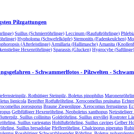
gsten Pilzgattungen
rlinge)
Suillus (Schmierröhrlinge)
Leccinum (Raufußröhrlinge)
Phlebi
hrlinge)
Hypholoma (Schwefelköpfe)
Stemonitis (Fadenkeulchen)
Mor
phoropsis (Afterleistlinge)
Armillaria (Hallimasche)
Amanita (Knollenbl
kenstielige Hexenröhrlinge)
Sparassis (Glucken)
Hygrocybe (Saftlinge
lungsgefahren - Schwammerlfotos - Pilzwelten - Schwamm
efernsteinpilz, Rothütiger Steinpilz, Boletus pinophilus
Maronenröhrlin
etus lignicola
Bereifter Rotfußröhrling, Xerocomellus pruinatus
Echter
erocomellus porosporus
Braune Ziegenlippe, Xerocomus ferrugineus
Ec
hropus
Gelbfüßiger Hexenröhrling, Neoboletus xanthopus
Netzstieliger
utterpilz, Suillus collinitus
Goldröhrling, Suillus grevillei
Rostroter Lär
röhrling, Suillus variegatus
Hohlfußröhrling, Suillus cavipes
Gelber Hoh
öhrling, Suillus bresadolae
Pfefferröhrling, Chalciporus piperatus
Rubi
ulentus
Rosahütiger Schwarzblauender Röhrling, Boletus pulverulentus