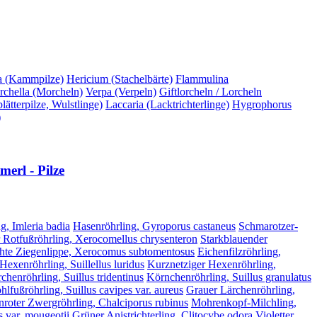
a (Kammpilze)
Hericium (Stachelbärte)
Flammulina
chella (Morcheln)
Verpa (Verpeln)
Giftlorcheln / Lorcheln
ätterpilze, Wulstlinge)
Laccaria (Lacktrichterlinge)
Hygrophorus
)
erl - Pilze
g, Imleria badia
Hasenröhrling, Gyroporus castaneus
Schmarotzer-
 Rotfußröhrling, Xerocomellus chrysenteron
Starkblauender
hte Ziegenlippe, Xerocomus subtomentosus
Eichenfilzröhrling,
 Hexenröhrling, Suillellus luridus
Kurznetziger Hexenröhrling,
chenröhrling, Suillus tridentinus
Körnchenröhrling, Suillus granulatus
lfußröhrling, Suillus cavipes var. aureus
Grauer Lärchenröhrling,
nroter Zwergröhrling, Chalciporus rubinus
Mohrenkopf-Milchling,
 var. mougeotii
Grüner Anistrichterling, Clitocybe odora
Violetter