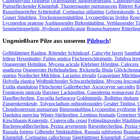
Cuphophyllus virgineus
Ockerblasser Jungfernellerling, Cuphophyllu
Purpurfleckender Klumpfuß, Thaxterogaster purpurascens
Bitterer Ki
Runzeliggeriefter Schleimfuß, Cortinarius stillatitius
Gebirgskoralle, L
Grauer Stäubling, Trockenrasenstäubling, Lycoperdiscus lividus
Rose
Lycoperdon pratense
Ausblassender Birkentäubling, Verblassender Tä
Semmelstoppelpilz, Hydnum umbilicatum
Braunschuppiger Ritterling
Ungenießbare Pilze aus unserem
Pilzbuch
!
Gelbblättriger Rasling, Rötender Schönkopf, Calocybe favrei
Samtfuß
felleus
Hexenbutter, Fuligo septica
Fischeierschleimpilz, Tubifera fer
Orangeroter Helmling, Mycena acicula
Klebriger Hörnling, Calocera 
spadiceus
Orangeroter Heftelnabeling, Rickenella fibula
Glöckchenna
quietus
Nordischer Milchling, Lactarius trivialis
Graugrüner Milchling
Helvella elastica
Weißmilchender Schwarzhelmling, Mycena leucogal
Exidia glandulosa
Fleischroter Gallertbecher, Ascocoryne sarcoides
B
Fomitopsis pinicola
Harziger Lackporling, Ganoderma resinaceum
Zu
Haselbecherling, Encoelia furfuracea
Goldmistpilz, Bolbitius titubans
Zungenkernkeule, Tolypocladium ophioglossoides
Gesäter Tintling, 
Chondrostereum purpureum
Birnenstäubling,Lycoperdon pyriforme
R
Daedalea quercina
Winter-Stielporling, Lentinus brumalis
Gemeiner S
Kirschbaum-Kraterpilz, Craterocolla cerasi
Fettigglänzender Häublin
Buchenwaldbecherling, Peziza arvernensis
Riesenbecherling, Peziza 
Russula foetens
Gilbender Stinktäubling, Russula subfoetens
Braunhaa
Klumpfuß, Cortinarius callochrous
Sägeblättriger Klumpfuß, Cortinar