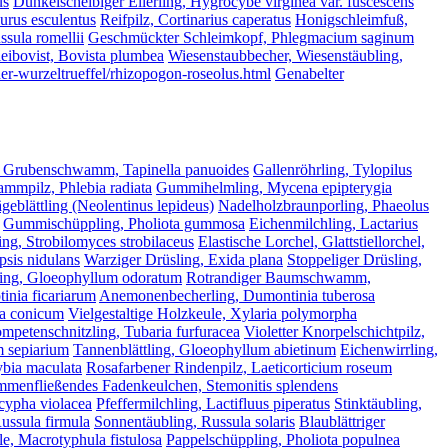
us
Dunkelscheibiger Ellerling, Hygrocybe virginea var. fuscescens
lurus esculentus
Reifpilz, Cortinarius caperatus
Honigschleimfuß,
ssula romellii
Geschmückter Schleimkopf, Phlegmacium saginum
eibovist, Bovista plumbea
Wiesenstaubbecher, Wiesenstäubling,
her-wurzeltrueffel/rhizopogon-roseolus.html
Genabelter
 Grubenschwamm, Tapinella panuoides
Gallenröhrling, Tylopilus
mmpilz, Phlebia radiata
Gummihelmling, Mycena epipterygia
geblättling (Neolentinus lepideus)
Nadelholzbraunporling, Phaeolus
Gummischüppling, Pholiota gummosa
Eichenmilchling, Lactarius
ing, Strobilomyces strobilaceus
Elastische Lorchel, Glattstiellorchel,
psis nidulans
Warziger Drüsling, Exida plana
Stoppeliger Drüsling,
ling, Gloeophyllum odoratum
Rotrandiger Baumschwamm,
inia ficariarum
Anemonenbecherling, Dumontinia tuberosa
la conicum
Vielgestaltige Holzkeule, Xylaria polymorpha
ompetenschnitzling, Tubaria furfuracea
Violetter Knorpelschichtpilz,
m sepiarium
Tannenblättling, Gloeophyllum abietinum
Eichenwirrling,
ybia maculata
Rosafarbener Rindenpilz, Laeticorticium roseum
menfließendes Fadenkeulchen, Stemonitis splendens
scypha violacea
Pfeffermilchling, Lactifluus piperatus
Stinktäubling,
ussula firmula
Sonnentäubling, Russula solaris
Blaublättriger
e, Macrotyphula fistulosa
Pappelschüppling, Pholiota populnea