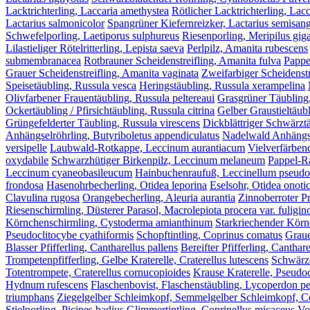
Lacktrichterling, Laccaria amethystea
Rötlicher Lacktrichterling, Lacc
Lactarius salmonicolor
Spangrüner Kiefernreizker, Lactarius semisang
Schwefelporling, Laetiporus sulphureus
Riesenporling, Meripilus gig
Lilastieliger Rötelritterling, Lepista saeva
Perlpilz, Amanita rubescens
submembranacea
Rotbrauner Scheidenstreifling, Amanita fulva
Pappe
Grauer Scheidenstreifling, Amanita vaginata
Zweifarbiger Scheidenstr
Speisetäubling, Russula vesca
Heringstäubling, Russula xerampelina
Olivfarbener Frauentäubling, Russula peltereaui
Grasgrüner Täubling
Ockertäubling / Pfirsichtäubling, Russula citrina
Gelber Graustieltäubl
Grüngefelderter Täubling, Russula virescens
Dickblättriger Schwärztä
Anhängselröhrling, Butyriboletus appendiculatus
Nadelwald Anhängsel
versipelle
Laubwald-Rotkappe, Leccinum aurantiacum
Vielverfärben
oxydabile
Schwarzhütiger Birkenpilz, Leccinum melaneum
Pappel-R
Leccinum cyaneobasileucum
Hainbuchenraufuß, Leccinellum pseud
frondosa
Hasenohrbecherling, Otidea leporina
Eselsohr, Otidea onoti
Clavulina rugosa
Orangebecherling, Aleuria aurantia
Zinnoberroter Pr
Riesenschirmling, Düsterer Parasol, Macrolepiota procera var. fuligin
Körnchenschirmling, Cystoderma amianthinum
Starkriechender Körn
Pseudoclitocybe cyathiformis
Schopftintling, Coprinus comatus
Graue
Blasser Pfifferling, Cantharellus pallens
Bereifter Pfifferling, Canthar
Trompetenpfifferling, Gelbe Kraterelle, Craterellus lutescens
Schwärze
Totentrompete, Craterellus cornucopioides
Krause Kraterelle, Pseudoc
Hydnum rufescens
Flaschenbovist, Flaschenstäubling, Lycoperdon p
triumphans
Ziegelgelber Schleimkopf, Semmelgelber Schleimkopf, Cor
Stielporling, Picipes badius
Glimmertintling, Coprinellus micaceus
Vo