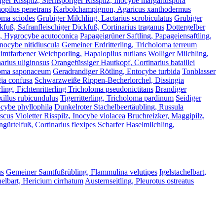
iger Risspilz, Sternsporiger Risspilz, Inocybe margaritispora
opilus penetrans
Karbolchampignon, Agaricus xanthodermus
loma sciodes
Grubiger Milchling, Lactarius scrobiculatus
Grubiger
kfuß, Safranfleischiger Dickfuß, Cortinarius traganus
Dottergelber
g, Hygrocybe acutoconica
Papageigrüner Saftling, Papageiensaftling,
Inocybe nitidiuscula
Gemeiner Erdritterling, Tricholoma terreum
imtfarbener Weichporling, Hapalopilus rutilans
Wolliger Milchling,
arius uliginosus
Orangefüssiger Hautkopf, Cortinarius bataillei
oloma saponaceum
Geradrandiger Rötling, Entocybe turbida
Tonblasser
gia confusa
Schwarzweiße Rippen-Becherlorchel, Dissingia
rling, Fichtenritterling Tricholoma pseudonictitans
Brandiger
xillus rubicundulus
Tigerritterling, Tricholoma pardinum
Seidiger
tocybe phyllophila
Dunkelroter Stachelbeertäubling, Russula
uscus
Violetter Risspilz, Inocybe violacea
Bruchreizker, Maggipilz,
gürtelfuß, Cortinarius flexipes
Scharfer Haselmilchling,
us
Gemeiner Samtfußrübling, Flammulina velutipes
Igelstachelbart,
elbart, Hericium cirrhatum
Austernseitling, Pleurotus ostreatus