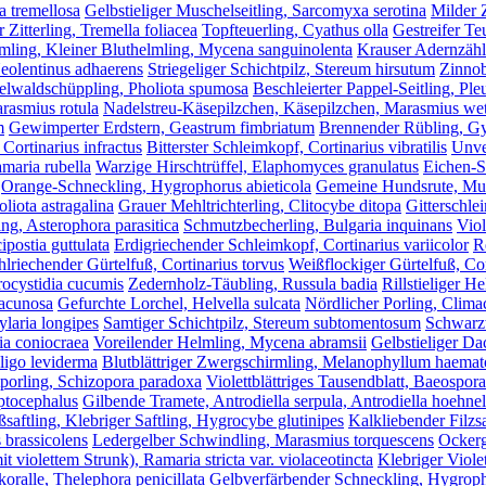
ia tremellosa
Gelbstieliger Muschelseitling, Sarcomyxa serotina
Milder 
 Zitterling, Tremella foliacea
Topfteuerling, Cyathus olla
Gestreifer Te
mling, Kleiner Bluthelmling, Mycena sanguinolenta
Krauser Adernzähli
Neolentinus adhaerens
Striegeliger Schichtpilz, Stereum hirsutum
Zinnob
lwaldschüppling, Pholiota spumosa
Beschleierter Pappel-Seitling, Ple
rasmius rotula
Nadelstreu-Käsepilzchen, Käsepilzchen, Marasmius wett
m
Gewimperter Erdstern, Geastrum fimbriatum
Brennender Rübling, G
 Cortinarius infractus
Bitterster Schleimkopf, Cortinarius vibratilis
Unve
maria rubella
Warzige Hirschtrüffel, Elaphomyces granulatus
Eichen-S
Orange-Schneckling, Hygrophorus abieticola
Gemeine Hundsrute, Mu
liota astragalina
Grauer Mehltrichterling, Clitocybe ditopa
Gitterschl
ing, Asterophora parasitica
Schmutzbecherling, Bulgaria inquinans
Viol
ipostia guttulata
Erdigriechender Schleimkopf, Cortinarius variicolor
R
lriechender Gürtelfuß, Cortinarius torvus
Weißflockiger Gürtelfuß, Cor
ocystidia cucumis
Zedernholz-Täubling, Russula badia
Rillstieliger 
lacunosa
Gefurchte Lorchel, Helvella sulcata
Nördlicher Porling, Climac
ylaria longipes
Samtiger Schichtpilz, Stereum subtomentosum
Schwarzw
ia coniocraea
Voreilender Helmling, Mycena abramsii
Gelbstieliger Dac
ligo leviderma
Blutblättriger Zwergschirmling, Melanophyllum haem
tporling, Schizopora paradoxa
Violettblättriges Tausendblatt, Baeospor
ptocephalus
Gilbende Tramete, Antrodiella serpula, Antrodiella hoehnel
saftling, Klebriger Saftling, Hygrocybe glutinipes
Kalkliebender Filzsa
brassicolens
Ledergelber Schwindling, Marasmius torquescens
Ockerg
it violettem Strunk), Ramaria stricta var. violaceotincta
Klebriger Viole
ralle, Thelephora penicillata
Gelbverfärbender Schneckling, Hygroph