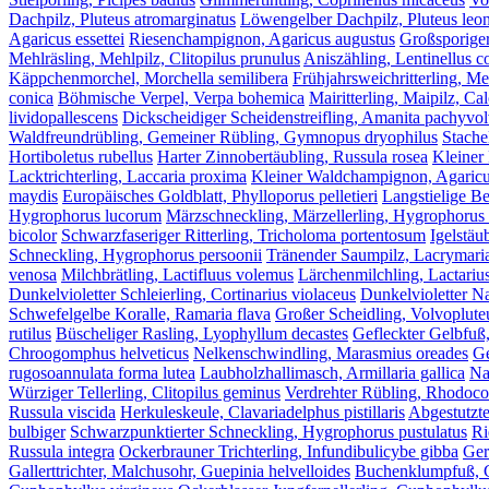
Dachpilz, Pluteus atromarginatus
Löwengelber Dachpilz, Pluteus leo
Agaricus essettei
Riesenchampignon, Agaricus augustus
Großsporige
Mehlräsling, Mehlpilz, Clitopilus prunulus
Aniszähling, Lentinellus c
Käppchenmorchel, Morchella semilibera
Frühjahrsweichritterling, M
conica
Böhmische Verpel, Verpa bohemica
Mairitterling, Maipilz, C
lividopallescens
Dickscheidiger Scheidenstreifling, Amanita pachyvol
Waldfreundrübling, Gemeiner Rübling, Gymnopus dryophilus
Stache
Hortiboletus rubellus
Harter Zinnobertäubling, Russula rosea
Kleiner
Lacktrichterling, Laccaria proxima
Kleiner Waldchampignon, Agaricus
maydis
Europäisches Goldblatt, Phylloporus pelletieri
Langstielige B
Hygrophorus lucorum
Märzschneckling, Märzellerling, Hygrophorus
bicolor
Schwarzfaseriger Ritterling, Tricholoma portentosum
Igelstäu
Schneckling, Hygrophorus persoonii
Tränender Saumpilz, Lacrymari
venosa
Milchbrätling, Lactifluus volemus
Lärchenmilchling, Lactarius
Dunkelvioletter Schleierling, Cortinarius violaceus
Dunkelvioletter Na
Schwefelgelbe Koralle, Ramaria flava
Großer Scheidling, Volvoplute
rutilus
Büscheliger Rasling, Lyophyllum decastes
Gefleckter Gelbfuß
Chroogomphus helveticus
Nelkenschwindling, Marasmius oreades
Ge
rugosoannulata forma lutea
Laubholzhallimasch, Armillaria gallica
Na
Würziger Tellerling, Clitopilus geminus
Verdrehter Rübling, Rhodocol
Russula viscida
Herkuleskeule, Clavariadelphus pistillaris
Abgestutzte
bulbiger
Schwarzpunktierter Schneckling, Hygrophorus pustulatus
Ri
Russula integra
Ockerbrauner Trichterling, Infundibulicybe gibba
Ger
Gallerttrichter, Malchusohr, Guepinia helvelloides
Buchenklumpfuß, Co