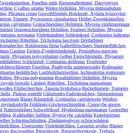
Zwergknäueling, Panellus mitis
Riesengallertträne, Dacrymyces
uerling, Cyathus striatus
Winter-Helmling, Mycena tintinnabulum
ng, Plicatura crispa
Geweihförmige Holzkeule, Xylaria hypoxylon
errote Tramete, Pycnoporus cinnabarinus
Herber Zwergknäueling,
urotus calyptratus
Grünschneidiger Helmling, Mycena viridimarginata
steinii
Orangeschneidiger Helmling, Feuriger Helmling, Mycena
ymnopus peronatus
Violettrandiger Schleimkopf, Cortinarius balteatus
rschämter Ritterling, Tricholoma lascivum
Dreifarbiger
tromabecher, Rutstroemia firma
Gallertfleischiges Stummelfüßchen,
tinus Caninus
Eichen-Zystidenrindenpilz, Peniophora quercina
eimpilz, Physarum polycephalum
Gelber Eierschleimpilz, Physarum
ettblättriger Schleimfuß, Cortinarius delibutus
Tropfender
eichbeschleierter Faserling, Psathyrella spintrigeroides
Rotbrauner
tinarius hemitrichus
Laubholzharzporling, Ischnoderma resinosum
Helmling, Mycena polygramma
Rosablättriger Helmling, Mycena
ocystis borealis
Lästiger Ritterling, Tricholoma inamoenum
eißes Filzbecherchen, Tapesia lividofusca
Buckeltramete, Trametes
hpilz, Pluteus romellii
Glänzendes Fadenkeulchen, Stemonitopsis
atospermum
Blauer Klumpfuß, Cortinarius caerulescens
Weiden-
a myriadophylla
Frühlings-Glockenschüppling, Conocybe aporos
ii
Natternstieliger Schwefelkopf, Hypholoma marginatum
Gestreifter
ftling, Kalkholder Saftling, Hygrocybe calciphila
Kugelsporiger
elber Schleimschirmling, Zhuliangomyces ochraceoluteus
ttmilchling, Ungezonter Violettmilchling, Lactarius uvidus
Blasser
orus discoxanthus
Binsenkeule, Binsenröhrenkeule, Typhula