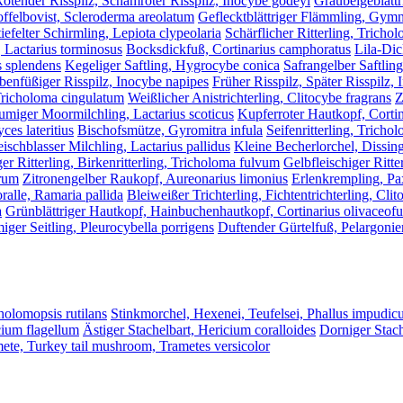
ötender Risspilz, Schamroter Risspilz, Inocybe godeyi
Graubeigeblättr
offelbovist, Scleroderma areolatum
Geflecktblättriger Flämmling, Gymn
iefelter Schirmling, Lepiota clypeolaria
Schärflicher Ritterling, Tricho
, Lactarius torminosus
Bocksdickfuß, Cortinarius camphoratus
Lila-Dic
 splendens
Kegeliger Saftling, Hygrocybe conica
Safrangelber Saftlin
enfüßiger Risspilz, Inocybe napipes
Früher Risspilz, Später Risspilz, 
 Tricholoma cingulatum
Weißlicher Anistrichterling, Clitocybe fragrans
Z
umiger Moormilchling, Lactarius scoticus
Kupferroter Hautkopf, Cortin
es lateritius
Bischofsmütze, Gyromitra infula
Seifenritterling, Trich
eischblasser Milchling, Lactarius pallidus
Kleine Becherlorchel, Dissin
ger Ritterling, Birkenritterling, Tricholoma fulvum
Gelbfleischiger Ritte
orum
Zitronengelber Raukopf, Aureonarius limonius
Erlenkrempling, Pa
alle, Ramaria pallida
Bleiweißer Trichterling, Fichtentrichterling, Cli
a
Grünblättriger Hautkopf, Hainbuchenhautkopf, Cortinarius olivaceof
iger Seitling, Pleurocybella porrigens
Duftender Gürtelfuß, Pelargonien
cholomopsis rutilans
Stinkmorchel, Hexenei, Teufelsei, Phallus impudic
cium flagellum
Ästiger Stachelbart, Hericium coralloides
Dorniger Stach
mete, Turkey tail mushroom, Trametes versicolor