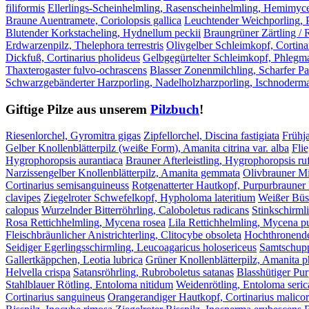
filiformis
Ellerlings-Scheinhelmling, Rasenscheinhelmling, Hemimyc
Braune Auentramete, Coriolopsis gallica
Leuchtender Weichporling, 
Blutender Korkstacheling, Hydnellum peckii
Braungrüner Zärtling / 
Erdwarzenpilz, Thelephora terrestris
Olivgelber Schleimkopf, Cortinar
Dickfuß, Cortinarius pholideus
Gelbgegürtelter Schleimkopf, Phleg
Thaxterogaster fulvo-ochrascens
Blasser Zonenmilchling, Scharfer Pa
Schwarzgebänderter Harzporling, Nadelholzharzporling, Ischnoder
Giftige Pilze aus unserem
Pilzbuch
!
Riesenlorchel, Gyromitra gigas
Zipfellorchel, Discina fastigiata
Frühja
Gelber Knollenblätterpilz (weiße Form), Amanita citrina var. alba
Fli
Hygrophoropsis aurantiaca
Brauner Afterleistling, Hygrophoropsis ru
Narzissengelber Knollenblätterpilz, Amanita gemmata
Olivbrauner Mil
Cortinarius semisanguineuss
Rotgenatterter Hautkopf, Purpurbrauner 
clavipes
Ziegelroter Schwefelkopf, Hypholoma lateritium
Weißer Büs
calopus
Wurzelnder Bitterröhrling, Caloboletus radicans
Stinkschirmli
Rosa Rettichhelmling, Mycena rosea
Lila Rettichhelmling, Mycena p
Fleischbräunlicher Anistrichterling, Clitocybe obsoleta
Hochthronender
Seidiger Egerlingsschirmling, Leucoagaricus holosericeus
Samtschupp
Gallertkäppchen, Leotia lubrica
Grüner Knollenblätterpilz, Amanita p
Helvella crispa
Satansröhrling, Rubroboletus satanas
Blasshütiger Pu
Stahlblauer Rötling, Entoloma nitidum
Weidenrötling, Entoloma seri
Cortinarius sanguineus
Orangerandiger Hautkopf, Cortinarius malicor