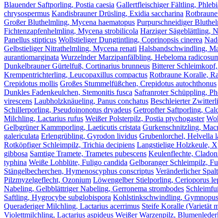
Blauender Saftporling, Postia caesia
Gallertfleischiger Fältling, Phleb
chrysospermus
Kandisbrauner Drüsling, Exidia saccharina
Rotbrauner
Großer Bluthelmling, Mycena haematopus
Purpurschneidiger Bluthel
Fichtenzapfenhelmling, Mycena strobilicola
Harziger Sägeblättling, 
Panellus stipticus
Wollstieliger Dungtintling, Coprinopsis cinerea
Nade
Gelbstieliger Nitrathelmling, Mycena renati
Halsbandschwindling, Ma
aurantiomarginata
Wurzelnder Marzipanfälbling, Hebeloma radicosu
Dunkelbrauner Gürtelfuß, Cortinarius brunneus
Bitterer Schleimkopf,
Krempentrichterling, Leucopaxillus compactus
Rotbraune Koralle, Ra
Crepidotus mollis
Großes Stummelfüßchen, Crepidotus autochthonus
Dunkles Fadenkeulchen, Stemonitis fusca
Safranroter Schüppling, Pho
virescens
Laubholzknäueling, Panus conchatus
Beschleierter Zwitterl
Schillerporling, Pseudoinonotus dryadeus
Getropfter Saftporling, Calc
Milchling, Lactarius rufus
Weißer Polsterpilz, Postia ptychogaster
Woh
Gelbgrüner Kammporling, Laeticutis cristata
Gurkenschnitzling, Macr
galericulata
Erlengrübling, Gyrodon lividus
Grubenlorchel, Helvella 
Rotköpfiger Schleimpilz, Trichia decipiens
Langstielige Holzkeule, X
gibbosa
Samtige Tramete, Trametes pubescens
Keulenflechte, Cladon
typhina
Weiße Lohblüte, Fuligo candida
Gelboranger Schleimpilz, Fu
Stängelbecherchen, Hymenoscyphus conscriptus
Veränderlicher Spal
Pilzmyzelgeflecht, Ozonium
Löwengelber Stielporling, Cerioporus le
Nabeling, Gelbblättriger Nabeling, Gerronema strombodes
Schleimfuß
Saftling, Hygrocybe subglobispora
Kohlstinkschwindling, Gymnopus 
Queraderiger Milchling, Lactarius acerrimus
Steife Koralle (Varietät m
Violettmilchling, Lactarius aspideus
Weißer Warzenpilz, Blumenlederko