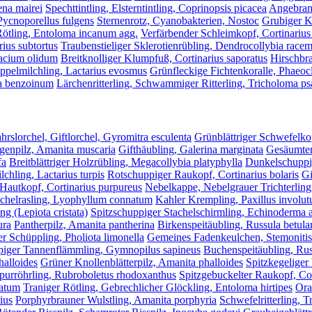
ena mairei
Spechttintling, Elsterntintling, Coprinopsis picacea
Angebrann
Pycnoporellus fulgens
Sternenrotz, Cyanobakterien, Nostoc
Grubiger K
Rötling, Entoloma incanum agg.
Verfärbender Schleimkopf, Cortinarius
ius subtortus
Traubenstieliger Sklerotienrübling, Dendrocollybia race
macium olidum
Breitknolliger Klumpfuß, Cortinarius saporatus
Hirschbra
ppelmilchling, Lactarius evosmus
Grünfleckige Fichtenkoralle, Phaeocl
ma benzoinum
Lärchenritterling, Schwammiger Ritterling, Tricholoma 
hrslorchel, Giftlorchel, Gyromitra esculenta
Grünblättriger Schwefelko
egenpilz, Amanita muscaria
Gifthäubling, Galerina marginata
Gesäumter
fa
Breitblättriger Holzrübling, Megacollybia platyphylla
Dunkelschuppig
chling, Lactarius turpis
Rotschuppiger Raukopf, Cortinarius bolaris
Gi
Hautkopf, Cortinarius purpureus
Nebelkappe, Nebelgrauer Trichterling,
chelrasling, Lyophyllum connatum
Kahler Krempling, Paxillus involut
ng (Lepiota cristata)
Spitzschuppiger Stachelschirmling, Echinoderma 
ura
Pantherpilz, Amanita pantherina
Birkenspeitäubling, Russula betul
 Schüppling, Pholiota limonella
Gemeines Fadenkeulchen, Stemonitis 
iger Tannenflämmling, Gymnopilus sapineus
Buchenspeitäubling, Rus
halloides
Grüner Knollenblätterpilz, Amanita phalloides
Spitzkegeliger
rpurröhrling, Rubroboletus rhodoxanthus
Spitzgebuckelter Raukopf, Cor
catum
Traniger Rötling, Gebrechlicher Glöckling, Entoloma hirtipes
Ora
ius
Porphyrbrauner Wulstling, Amanita porphyria
Schwefelritterling, 