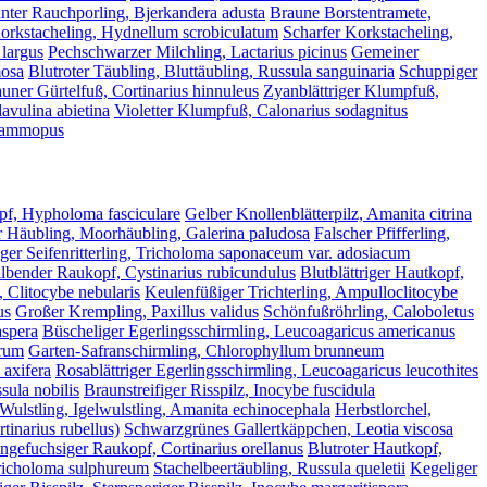
ter Rauchporling, Bjerkandera adusta
Braune Borstentramete,
orkstacheling, Hydnellum scrobiculatum
Scharfer Korkstacheling,
 largus
Pechschwarzer Milchling, Lactarius picinus
Gemeiner
mosa
Blutroter Täubling, Bluttäubling, Russula sanguinaria
Schuppiger
uner Gürtelfuß, Cortinarius hinnuleus
Zyanblättriger Klumpfuß,
avulina abietina
Violetter Klumpfuß, Calonarius sodagnitus
psammopus
pf, Hypholoma fasciculare
Gelber Knollenblätterpilz, Amanita citrina
 Häubling, Moorhäubling, Galerina paludosa
Falscher Pfifferling,
er Seifenritterling, Tricholoma saponaceum var. adosiacum
lbender Raukopf, Cystinarius rubicundulus
Blutblättriger Hautkopf,
 Clitocybe nebularis
Keulenfüßiger Trichterling, Ampulloclitocybe
us
Großer Krempling, Paxillus validus
Schönfußröhrling, Caloboletus
aspera
Büscheliger Egerlingsschirmling, Leucoagaricus americanus
arum
Garten-Safranschirmling, Chlorophyllum brunneum
axifera
Rosablättriger Egerlingsschirmling, Leucoagaricus leucothites
sula nobilis
Braunstreifiger Risspilz, Inocybe fuscidula
 Wulstling, Igelwulstling, Amanita echinocephala
Herbstlorchel,
tinarius rubellus)
Schwarzgrünes Gallertkäppchen, Leotia viscosa
ngefuchsiger Raukopf, Cortinarius orellanus
Blutroter Hautkopf,
Tricholoma sulphureum
Stachelbeertäubling, Russula queletii
Kegeliger