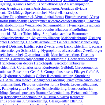
gerling, Agaricus bitorquis
Schiefknolliger Anischampignon,
on, Agaricus arvensis
Anischampignon, Agaricus silvicola
lenta
Dickfüßige Speisemorchel, Morchella crassipes
elige Fingerhutverpel, Verpa digitaliformis
Fingerhutverpel, Verpa
urotus pulmonarius
Ockergrauer Riesen-Scheidenstreifling, Amanita
ta strobiliformis
Wurzelnder Schleimrübling, Hymenopellis radicata
schwindling, Mycetinis scorodonius
Blutroter Filzröhrling,
 mucida
Blauer Träuschling, Stropharia caerulea
Braunroter
noblauchschwindling, Mycetinis alliaceus
Maisbeulenbrand, Ustilago
pter Becherling, Helvella acetabulum
Gelber Lärchenschneckling,
reisel-Drüsling, Exidia recisa
Zweifarbiger Lacktrichterling, Laccaria
atternstieliger Schneckling, Hygrophorus olivaceoalbus
Zweifarbiger
heibchenlorchel, Gyromitra ancilis
Morchelbecherling, Disciotis
hling, Lactarius camphoratus
Anisklumpfuß, Cortinarius odorifer
 Tricholomopsis decora
Habichtspilz, Sarcodon imbricatus
chleimfuß, Cortinarius salor
Kupferroter Gelbfuß, Chroogomphus
utinosus
Rosenroter Gelbfuß, Gomphidius roseus
Filziger Gelbfuß,
, Hydropus subalpinus
Gelber Riesenträuschling, Stropharia
lz, Armillaria mellea
Behangener Faserling, Psathyrella candolleana
ternseitling, Pleurotus ostreatus forma florida
Lederstieltäubling,
, Paralepista gilva
Knolliger Schleierritterling, Leucocortinarius
ling, Russula puellaris
Brauner Ledertäubling, Elefantentäubling,
ea
Rotstieliger Ledertäubling, Russula olivacea
Rötlicher
arius praestans
Jungfernellerling, Glasigweißer Ellerling,