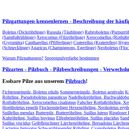
VORHERIGE SEITE
NÄCHSTE SEITE
Pilzgattungen kennenlernen - Beschreibung der häufi
Boletus (Dickröhrlinge)
Russula (Täublinge)
Rubroboletus (Purpurröh
(Samtfußrüblinge)
Xerocomus (Filzröhrlinge)
Xerocomellus (Rotfußrö
(Gyromitra)
Cantharellus (Pfifferlinge)
Craterellus (Kraterellen)
Hygro
(Schnecklinge)
Agaricus (Champignons, Egerlinge)
Neoboletus (Floc
Warum Pilzgattungen?
Sporenpulverfarbe bestimmen
Pilzarten - Pilzbuch - Pilzbeschreibungen - Verwechs
Essbare Pilze aus unserem
Pilzbuch
!
Fichtensteinpilz, Boletus edulis
Sommersteinpilz, Boletus aestivalis
Ki
Röhrling, Pseudoboletus parasiticus
Nadelholzröhrling, Buchwaldobol
Rotfußröhrling, Xerocomellus cisalpinus
Falscher Rotfußröhrling, X
Hortiboletus engelii
Flockenstieliger Hexenröhrling, Neoboletus eryt
Suillellus mendax
Butterpilz, Butterröhrling, Suillus luteus
Ringloser B
Kuhröhrling, Suillus bovinus
Elfenbeinröhrling, Suillus placidus
Sand
Suillus viscidus
Gelbfleischiger Lärchenröhrling, Bresadolas Lärchenr
Lactarius lignyotus
Schwarzblauender Röhrling, Cyanoboletus Pulver