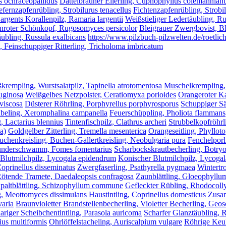
s ochraceopallidus
Dattelbrauner Ellerling, Cuphophyllus colemannian
efernzapfenrübling, Strobilurus tenacellus
Fichtenzapfenrübling, Strobi
argents Korallenpilz, Ramaria largentii
Weißstieliger Ledertäubling, Ru
nroter Schönkopf, Rugosomyces persicolor
Bleigrauer Zwergbovist, Bl
ubling, Russula exalbicans
https://www.pilzbuch-pilzwelten.de/roetlic
, Feinschuppiger Ritterling, Tricholoma imbricatum
krempling, Wurstsalatpilz, Tapinella atrotomentosa
Muschelkrempling,
ruginosa
Weißgelbes Netzpolster, Ceratiomyxa porioides
Orangeroter Ka
viscosa
Düsterer Röhrling, Porphyrellus porphyrosporus
Schuppiger Sä
beling, Xeromphalina campanella
Feuerschüppling, Pholiota flammans
, Lactarius blennius
Tintenfischpilz, Clathrus archeri
Strubbelkopfröhrl
a)
Goldgelber Zitterling, Tremella mesenterica
Orangeseitling, Phylloto
uchenkreisling, Buchen-Gallertkreisling, Neobulgaria pura
Fenchelpor
nderschwamm, Fomes fomentarius
Scharbockskrautbecherling, Botryot
Blutmilchpilz, Lycogala epidendrum
Konischer Blutmilchpilz, Lycoga
Coprinellus disseminatus
Zwergfaserling, Psathyrella pygmaea
Wintertr
ötende Tramete, Daedaleopsis confragosa
Zaunblättling, Gloeophyllu
paltblättling, Schizophyllum commune
Gefleckter Rübling, Rhodocoll
g, Meottomyces dissimulans
Haustintling, Coprinellus domesticus
Zusam
varia
Braunvioletter Brandstellenbecherling, Violetter Becherling, Geo
riger Scheibchentintling, Parasola auricoma
Scharfer Glanztäubling, R
ius multiformis
Ohrlöffelstacheling, Auriscalpium vulgare
Röhrige Keul