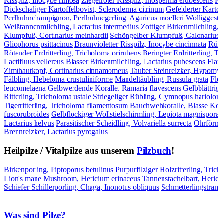
Risspilz, Inocybe rimosa
Ziegelroter Risspilz, Inosperma erubescens
R
Dickschaliger Kartoffelbovist, Scleroderma citrinum
Gefelderter Kart
Perlhuhnchampignon, Perlhuhnegerling, Agaricus moelleri
Wolliggest
Weißtannenmilchling, Lactarius intermedius
Zottiger Birkenmilchling
Klumpfuß, Cortinarius meinhardii
Schöngelber Klumpfuß, Calonarius
Gliophorus psittacinus
Braunvioletter Risspilz, Inocybe cincinnata
Rüb
Rötender Erdritterling, Tricholoma orirubens
Beringter Erdritterling,
Lactifluus vellereus
Blasser Birkenmilchling, Lactarius pubescens
Fla
Zimthautkopf, Cortinarius cinnamomeus
Tauber Steinreizker, Hypomyc
Fälbling, Hebeloma crustuliniforme
Mandeltäubling, Russula grata
Fl
leucomelaena
Gelbwerdende Koralle, Ramaria flavescens
Gelbblättri
Ritterling, Tricholoma ustale
Striegeliger Rübling, Gymnopus hariol
Tigerritterling, Tricholoma filamentosum
Bauchwehkoralle, Blasse Kor
fuscorubroides
Gelbflockiger Wollstielschirmling, Lepiota magnispor
Lactarius helvus
Parasitischer Scheidling, Volvariella surrecta
Ohrförm
Brennreizker, Lactarius pyrogalus
Heilpilze / Vitalpilze aus unserem
Pilzbuch
!
Birkenporling, Piptoporus betulinus
Purpurfilziger Holzritterling, Tri
Lion's mane Mushroom, Hericium erinaceus
Tannenstachelbart, Heri
Schiefer Schillerporling, Chaga, Inonotus obliquus
Schmetterlingstra
Was sind Pilze?