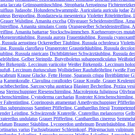
aria laccata
Grünspanträuschling, Stropharia Aeruginosa
Fichtenreizker
uifluus
Judasohr, Holunderschwammpilz, Auricularia auricula judae
Zi
anteus
Bergporling, Bondarzewia mesenterica
Violetter Rötelritterling,
Grauer Wulstling, Amanita excelsa
Olivgrauer Scheidenstreifling, Ama
lstreifling, Amanita simulans Contu
Orangegelber Scheidenstreifling, 
eifling, Amanita battarrae
Stockschwämmchen, Kuehneromyces mutabi
Morgenrottäubling, Russula aurora
Frauentäubling, Russula cyanoxant
, Russula aeruginea
Ockergelber Täubling, Russula ochroleuca
Violetts
ing, Russula claroflava
Orangeroter Graustieltäubling, Russula decolor
ubling, Russula nigricans
Dichtblättriger Schwärztäubling, Russula den
röhrling, Gelber Steinpilz, Butyriboletus subappendiculatus
Weißstie
der Birkenpilz, Leccinum variicolor
Weißer Birkenpilz, Leccinum holo
aufuß, Leccinum duriusculum
Wollstieliger Raufußröhrling (weiße F
oscabrum
Krause Glucke, Fette Henne, Sparassis crispa
Breitblättrige G
ca
Kammkoralle, Clavulina coralloides
Graue Koralle, Grauer Keulenpil
achtbecherling, Sarcoscypha austriaca
Blasiger Becherling, Peziza ves
osa
Sternschuppiger Riesenschirmling, Macrolepiota fuliginosa
Olivbra
chenschirmling, Cystoderma carcharias
Rostroter Körnchenschirmling,
r Faltentintling, Coprinopsis atramentari
Amethystschuppiger Pfifferlin
ellus subpruinosus
Samtiger Pfifferling, Cantharellus friesii
Trompetenpfi
nder Leistling, Schwärzende Kraterelle, Craterellus melanoxeros
Gelbv
raterellus undulatus
Grauer Pfifferling, Cantharellus cinereus
Semmelst
erlatum
Brauner Stäubling, Lycoperdon umbrinum
Beutelstäubling, Ha
tinarius varius
Fuchsigbrauner Schleimkopf, Phlegmacium vulpinum
reilender Ackerling, Agrocybe praecox
Weißer Ackerling, Agrocybe d