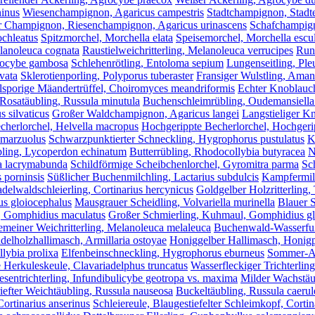
ninus
Wiesenchampignon, Agaricus campestris
Stadtchampignon, Stadte
r Champignon, Riesenchampignon, Agaricus urinascens
Schafchampign
ochleatus
Spitzmorchel, Morchella elata
Speisemorchel, Morchella escu
elanoleuca cognata
Raustielweichritterling, Melanoleuca verrucipes
Runz
alocybe gambosa
Schlehenrötling, Entoloma sepium
Lungenseitling, Ple
vata
Sklerotienporling, Polyporus tuberaster
Fransiger Wulstling, Amani
lsporige Mäandertrüffel, Choiromyces meandriformis
Echter Knoblauch
 Rosatäubling, Russula minutula
Buchenschleimrübling, Oudemansiella
 silvaticus
Großer Waldchampignon, Agaricus langei
Langstieliger K
echerlorchel, Helvella macropus
Hochgerippte Becherlorchel, Hochgerip
 marzuolus
Schwarzpunktierter Schneckling, Hygrophorus pustulatus
K
bling, Lycoperdon echinatum
Butterrübling, Rhodocollybia butyracea
N
a lacrymabunda
Schildförmige Scheibchenlorchel, Gyromitra parma
Sc
 porninsis
Süßlicher Buchenmilchling, Lactarius subdulcis
Kampfermilc
delwaldschleierling, Cortinarius hercynicus
Goldgelber Holzritterling,
us gloiocephalus
Mausgrauer Scheidling, Volvariella murinella
Blauer S
, Gomphidius maculatus
Großer Schmierling, Kuhmaul, Gomphidius gl
meiner Weichritterling, Melanoleuca melaleuca
Buchenwald-Wasserfuß
delholzhallimasch, Armillaria ostoyae
Honiggelber Hallimasch, Honigpi
lybia prolixa
Elfenbeinschneckling, Hygrophorus eburneus
Sommer-Aus
 Herkuleskeule, Clavariadelphus truncatus
Wasserfleckiger Trichterling
esentrichterling, Infundibulicybe geotropa vs. maxima
Milder Wachstäub
iefter Weichtäubling, Russula nauseosa
Buckeltäubling, Russula caerul
rtinarius anserinus
Schleiereule, Blaugestiefelter Schleimkopf, Cortin