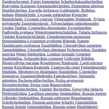
Zunderschwamm, Fomes fomentarius
Scharbockskrautbecherling,
Botryotinia ficariarum
Anemonenbecherling, Dumontinia tuberosa
Haselbecherling, Encoelia furfuracea
Goldmistpilz, Bolbitius
titubans
Blutmilchpilz, Lycogala epidendrum
Konischer
Blutmilchpilz, Lycogala conicum
Vielgestaltige Holzkeule, Xylaria
polymorpha
Zungenkernkeule, Tolypocladium ophioglossoides
Gesäter Tintling, Coprinellus disseminatus
Zwergfaserling,
Psathyrella pygmaea
Wintertrompetenschnitzling, Tubaria furfuracea
Violetter Knorpelschichtpilz, Chondrostereum purpureum
Birnenstäubling,Lycoperdon pyriforme
Rötende Tramete,
Daedaleopsis confragosa
Zaunblättling, Gloeophyllum sepiarium
Tannenblättling, Gloeophyllum abietinum
Eichenwirrling, Daedalea
quercina
Winter-Stielporling, Lentinus brumalis
Gemeiner
Spaltblättling, Schizophyllum commune
Gefleckter Rübling,
Rhodocollybia maculata
Rosafarbener Rindenpilz, Laeticorticium
roseum
Kirschbaum-Kraterpilz, Craterocolla cerasi
Fettigglänzender
Häubling, Meottomyces dissimulans
Haustintling, Coprinellus
domesticus
Zusammenfließendes Fadenkeulchen, Stemonitis
splendens
Buchenwaldbecherling, Peziza arvernensis
Riesenbecherling, Peziza varia
Braunvioletter
Brandstellenbecherling, Violetter Becherling, Geoscypha violacea
Pfeffermilchling, Lactifluus piperatus
Stinktäubling, Russula foetens
Gilbender Stinktäubling, Russula subfoetens
Braunhaariger
Scheibchentintling, Parasola auricoma
Scharfer Glanztäubling,
Russula firmula
Sonnentäubling, Russula solaris
Blaublättriger