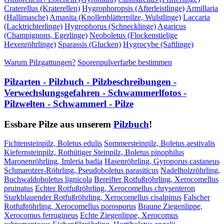
Craterellus (Kraterellen)
Hygrophoropsis (Afterleistlinge)
Armillaria
(Hallimasche)
Amanita (Knollenblätterpilze, Wulstlinge)
Laccaria
(Lacktrichterlinge)
Hygrophorus (Schnecklinge)
Agaricus
(Champignons, Egerlinge)
Neoboletus (Flockenstielige
Hexenröhrlinge)
Sparassis (Glucken)
Hygrocybe (Saftlinge)
Warum Pilzgattungen?
Sporenpulverfarbe bestimmen
Pilzarten - Pilzbuch - Pilzbeschreibungen -
Verwechslungsgefahren - Schwammerlfotos -
Pilzwelten - Schwammerl - Pilze
Essbare Pilze aus unserem
Pilzbuch
!
Fichtensteinpilz, Boletus edulis
Sommersteinpilz, Boletus aestivalis
Kiefernsteinpilz, Rothütiger Steinpilz, Boletus pinophilus
Maronenröhrling, Imleria badia
Hasenröhrling, Gyroporus castaneus
Schmarotzer-Röhrling, Pseudoboletus parasiticus
Nadelholzröhrling,
Buchwaldoboletus lignicola
Bereifter Rotfußröhrling, Xerocomellus
pruinatus
Echter Rotfußröhrling, Xerocomellus chrysenteron
Starkblauender Rotfußröhrling, Xerocomellus cisalpinus
Falscher
Rotfußröhrling, Xerocomellus porosporus
Braune Ziegenlippe,
Xerocomus ferrugineus
Echte Ziegenlippe, Xerocomus