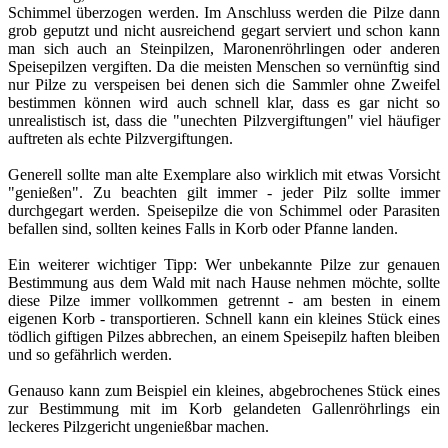
Schimmel überzogen werden. Im Anschluss werden die Pilze dann
grob geputzt und nicht ausreichend gegart serviert und schon kann
man sich auch an Steinpilzen, Maronenröhrlingen oder anderen
Speisepilzen vergiften. Da die meisten Menschen so vernünftig sind
nur Pilze zu verspeisen bei denen sich die Sammler ohne Zweifel
bestimmen können wird auch schnell klar, dass es gar nicht so
unrealistisch ist, dass die "unechten Pilzvergiftungen" viel häufiger
auftreten als echte Pilzvergiftungen.
Generell sollte man alte Exemplare also wirklich mit etwas Vorsicht
"genießen". Zu beachten gilt immer - jeder Pilz sollte immer
durchgegart werden. Speisepilze die von Schimmel oder Parasiten
befallen sind, sollten keines Falls in Korb oder Pfanne landen.
Ein weiterer wichtiger Tipp: Wer unbekannte Pilze zur genauen
Bestimmung aus dem Wald mit nach Hause nehmen möchte, sollte
diese Pilze immer vollkommen getrennt - am besten in einem
eigenen Korb - transportieren. Schnell kann ein kleines Stück eines
tödlich giftigen Pilzes abbrechen, an einem Speisepilz haften bleiben
und so gefährlich werden.
Genauso kann zum Beispiel ein kleines, abgebrochenes Stück eines
zur Bestimmung mit im Korb gelandeten Gallenröhrlings ein
leckeres Pilzgericht ungenießbar machen.