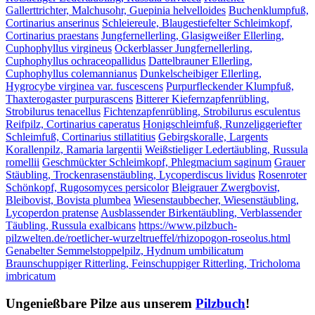
Gallerttrichter, Malchusohr, Guepinia helvelloides
Buchenklumpfuß,
Cortinarius anserinus
Schleiereule, Blaugestiefelter Schleimkopf,
Cortinarius praestans
Jungfernellerling, Glasigweißer Ellerling,
Cuphophyllus virgineus
Ockerblasser Jungfernellerling,
Cuphophyllus ochraceopallidus
Dattelbrauner Ellerling,
Cuphophyllus colemannianus
Dunkelscheibiger Ellerling,
Hygrocybe virginea var. fuscescens
Purpurfleckender Klumpfuß,
Thaxterogaster purpurascens
Bitterer Kiefernzapfenrübling,
Strobilurus tenacellus
Fichtenzapfenrübling, Strobilurus esculentus
Reifpilz, Cortinarius caperatus
Honigschleimfuß, Runzeliggeriefter
Schleimfuß, Cortinarius stillatitius
Gebirgskoralle, Largents
Korallenpilz, Ramaria largentii
Weißstieliger Ledertäubling, Russula
romellii
Geschmückter Schleimkopf, Phlegmacium saginum
Grauer
Stäubling, Trockenrasenstäubling, Lycoperdiscus lividus
Rosenroter
Schönkopf, Rugosomyces persicolor
Bleigrauer Zwergbovist,
Bleibovist, Bovista plumbea
Wiesenstaubbecher, Wiesenstäubling,
Lycoperdon pratense
Ausblassender Birkentäubling, Verblassender
Täubling, Russula exalbicans
https://www.pilzbuch-
pilzwelten.de/roetlicher-wurzeltrueffel/rhizopogon-roseolus.html
Genabelter Semmelstoppelpilz, Hydnum umbilicatum
Braunschuppiger Ritterling, Feinschuppiger Ritterling, Tricholoma
imbricatum
Ungenießbare Pilze aus unserem
Pilzbuch
!