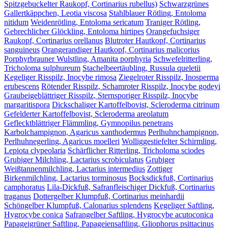
Spitzgebuckelter Raukopf, Cortinarius rubellus)
Schwarzgrünes
Gallertkäppchen, Leotia viscosa
Stahlblauer Rötling, Entoloma
nitidum
Weidenrötling, Entoloma sericatum
Traniger Rötling,
Gebrechlicher Glöckling, Entoloma hirtipes
Orangefuchsiger
Raukopf, Cortinarius orellanus
Blutroter Hautkopf, Cortinarius
sanguineus
Orangerandiger Hautkopf, Cortinarius malicorius
Porphyrbrauner Wulstling, Amanita porphyria
Schwefelritterling,
Tricholoma sulphureum
Stachelbeertäubling, Russula queletii
Kegeliger Risspilz, Inocybe rimosa
Ziegelroter Risspilz, Inosperma
erubescens
Rötender Risspilz, Schamroter Risspilz, Inocybe godeyi
Graubeigeblättriger Risspilz, Sternsporiger Risspilz, Inocybe
margaritispora
Dickschaliger Kartoffelbovist, Scleroderma citrinum
Gefelderter Kartoffelbovist, Scleroderma areolatum
Geflecktblättriger Flämmling, Gymnopilus penetrans
Karbolchampignon, Agaricus xanthodermus
Perlhuhnchampignon,
Perlhuhnegerling, Agaricus moelleri
Wolliggestiefelter Schirmling,
Lepiota clypeolaria
Schärflicher Ritterling, Tricholoma sciodes
Grubiger Milchling, Lactarius scrobiculatus
Grubiger
Weißtannenmilchling, Lactarius intermedius
Zottiger
Birkenmilchling, Lactarius torminosus
Bocksdickfuß, Cortinarius
camphoratus
Lila-Dickfuß, Safranfleischiger Dickfuß, Cortinarius
traganus
Dottergelber Klumpfuß, Cortinarius meinhardii
Schöngelber Klumpfuß, Calonarius splendens
Kegeliger Saftling,
Hygrocybe conica
Safrangelber Saftling, Hygrocybe acutoconica
Papageigrüner Saftling, Papageiensaftling, Gliophorus psittacinus