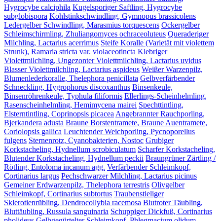
Hygrocybe calciphila
Kugelsporiger Saftling, Hygrocybe
subglobispora
Kohlstinkschwindling, Gymnopus brassicolens
Ledergelber Schwindling, Marasmius torquescens
Ockergelber
Schleimschirmling, Zhuliangomyces ochraceoluteus
Queraderiger
Milchling, Lactarius acerrimus
Steife Koralle (Varietät mit violettem
Strunk), Ramaria stricta var. violaceotincta
Klebriger
Violettmilchling, Ungezonter Violettmilchling, Lactarius uvidus
Blasser Violettmilchling, Lactarius aspideus
Weißer Warzenpilz,
Blumenlederkoralle, Thelephora penicillata
Gelbverfärbender
Schneckling, Hygrophorus discoxanthus
Binsenkeule,
Binsenröhrenkeule, Typhula filiformis
Ellerlings-Scheinhelmling,
Rasenscheinhelmling, Hemimycena mairei
Spechttintling,
Elsterntintling, Coprinopsis picacea
Angebrannter Rauchporling,
Bjerkandera adusta
Braune Borstentramete, Braune Auentramete,
Coriolopsis gallica
Leuchtender Weichporling, Pycnoporellus
fulgens
Sternenrotz, Cyanobakterien, Nostoc
Grubiger
Korkstacheling, Hydnellum scrobiculatum
Scharfer Korkstacheling,
Blutender Korkstacheling, Hydnellum peckii
Braungrüner Zärtling /
Rötling, Entoloma incanum agg.
Verfärbender Schleimkopf,
Cortinarius largus
Pechschwarzer Milchling, Lactarius picinus
Gemeiner Erdwarzenpilz, Thelephora terrestris
Olivgelber
Schleimkopf, Cortinarius subtortus
Traubenstieliger
Sklerotienrübling, Dendrocollybia racemosa
Blutroter Täubling,
Bluttäubling, Russula sanguinaria
Schuppiger Dickfuß, Cortinarius
pholideus
Gelbgegürtelter Schleimkopf, Phlegmacium olidum