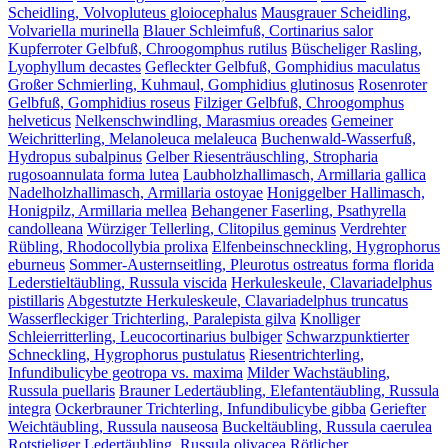
Scheidling, Volvopluteus gloiocephalus
Mausgrauer Scheidling,
Volvariella murinella
Blauer Schleimfuß, Cortinarius salor
Kupferroter Gelbfuß, Chroogomphus rutilus
Büscheliger Rasling,
Lyophyllum decastes
Gefleckter Gelbfuß, Gomphidius maculatus
Großer Schmierling, Kuhmaul, Gomphidius glutinosus
Rosenroter
Gelbfuß, Gomphidius roseus
Filziger Gelbfuß, Chroogomphus
helveticus
Nelkenschwindling, Marasmius oreades
Gemeiner
Weichritterling, Melanoleuca melaleuca
Buchenwald-Wasserfuß,
Hydropus subalpinus
Gelber Riesenträuschling, Stropharia
rugosoannulata forma lutea
Laubholzhallimasch, Armillaria gallica
Nadelholzhallimasch, Armillaria ostoyae
Honiggelber Hallimasch,
Honigpilz, Armillaria mellea
Behangener Faserling, Psathyrella
candolleana
Würziger Tellerling, Clitopilus geminus
Verdrehter
Rübling, Rhodocollybia prolixa
Elfenbeinschneckling, Hygrophorus
eburneus
Sommer-Austernseitling, Pleurotus ostreatus forma florida
Lederstieltäubling, Russula viscida
Herkuleskeule, Clavariadelphus
pistillaris
Abgestutzte Herkuleskeule, Clavariadelphus truncatus
Wasserfleckiger Trichterling, Paralepista gilva
Knolliger
Schleierritterling, Leucocortinarius bulbiger
Schwarzpunktierter
Schneckling, Hygrophorus pustulatus
Riesentrichterling,
Infundibulicybe geotropa vs. maxima
Milder Wachstäubling,
Russula puellaris
Brauner Ledertäubling, Elefantentäubling, Russula
integra
Ockerbrauner Trichterling, Infundibulicybe gibba
Geriefter
Weichtäubling, Russula nauseosa
Buckeltäubling, Russula caerulea
Rotstieliger Ledertäubling, Russula olivacea
Rötlicher