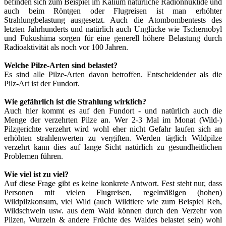
befinden sich zum Beispiel im Kalium natürliche Radionnuklide und
auch beim Röntgen oder Flugreisen ist man erhöhter
Strahlungbelastung ausgesetzt. Auch die Atombombentests des
letzten Jahrhunderts und natürlich auch Unglücke wie Tschernobyl
und Fukushima sorgen für eine generell höhere Belastung durch
Radioaktivität als noch vor 100 Jahren.
Welche Pilze-Arten sind belastet?
Es sind alle Pilze-Arten davon betroffen. Entscheidender als die
Pilz-Art ist der Fundort.
Wie gefährlich ist die Strahlung wirklich?
Auch hier kommt es auf den Fundort - und natürlich auch die
Menge der verzehrten Pilze an. Wer 2-3 Mal im Monat (Wild-)
Pilzgerichte verzehrt wird wohl eher nicht Gefahr laufen sich an
erhöhten strahlenwerten zu vergiften. Werden täglich Wildpilze
verzehrt kann dies auf lange Sicht natürlich zu gesundheitlichen
Problemen führen.
Wie viel ist zu viel?
Auf diese Frage gibt es keine konkrete Antwort. Fest steht nur, dass
Personen mit vielen Flugreisen, regelmäßigen (hohen)
Wildpilzkonsum, viel Wild (auch Wildtiere wie zum Beispiel Reh,
Wildschwein usw. aus dem Wald können durch den Verzehr von
Pilzen, Wurzeln & andere Früchte des Waldes belastet sein) wohl