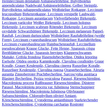
Hemileccinum depilatum
Anhängselröhrling, Butyriboletus
appendiculatus
Nadelwald Anhängselröhrling, Gelber Steinpilz,
Butyriboletus subappendiculatus
Weißstielige Rotkappe, Leccinum
leucopodium
Birkenrotkappe, Leccinum versipelle
Laubwald-
Rotkappe, Leccinum aurantiacum
Vielverfärbender Birkenpilz,
Leccinum variicolor
Weißer Birkenpilz, Leccinum holopus
Birkenpilz, Leccinum scabrum
Rötender Birkenpilz, Leccinum
oxydabile
Schwarzhütiger Birkenpilz, Leccinum melaneum
Pappel-
Raufuß, Leccinum duriusculum
Wollstieliger Raufußröhrling (weiße
Form), Leccinum cyaneobasileucum
Wollstieliger Raufußröhrling,
Leccinum cyaneobasileucum
Hainbuchenraufuß, Leccinellum
pseudoscabrum
Krause Glucke, Fette Henne, Sparassis crispa
Breitblättrige Glucke, Sparassis brevipes
Klapperschwamm,
Maitake, Grifola frondosa
Hasenohrbecherling, Otidea leporina
Eselsohr, Otidea onotica
Kammkoralle, Clavulina coralloides
Graue
Koralle, Grauer Keulenpilz, Clavulina cinerea
Runzelige Koralle,
Runzeliger Keulenpilz, Clavulina rugosa
Orangebecherling, Aleuria
aurantia
Zinnoberroter Prachtbecherling, Sarcoscypha austriaca
Blasiger Becherling, Peziza vesiculosa
Parasol, Riesenschirmling,
Macrolepiota procera
Rußbrauner Riesenschirmling, Düsterer
Parasol, Macrolepiota procera var. fuliginosa
Sternschuppiger
Riesenschirmling, Macrolepiota fuliginosa
Olivbrauner
Safranschirmling, Chlorophyllum olivieri
Amiant-
Körnchenschirmling, Cystoderma amianthinum
Starkriechender
Körnchenschirmling, Cystoderma carcharias
Rostroter