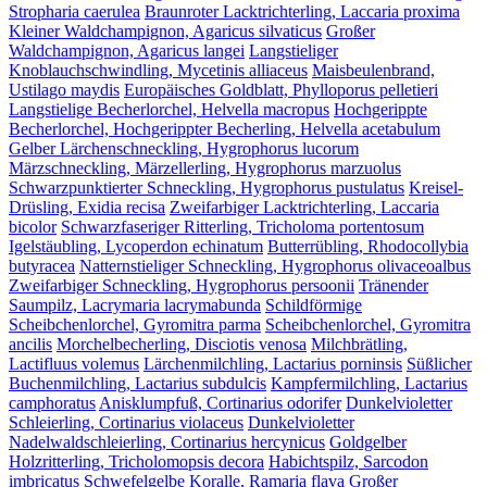
Stropharia caerulea
Braunroter Lacktrichterling, Laccaria proxima
Kleiner Waldchampignon, Agaricus silvaticus
Großer
Waldchampignon, Agaricus langei
Langstieliger
Knoblauchschwindling, Mycetinis alliaceus
Maisbeulenbrand,
Ustilago maydis
Europäisches Goldblatt, Phylloporus pelletieri
Langstielige Becherlorchel, Helvella macropus
Hochgerippte
Becherlorchel, Hochgerippter Becherling, Helvella acetabulum
Gelber Lärchenschneckling, Hygrophorus lucorum
Märzschneckling, Märzellerling, Hygrophorus marzuolus
Schwarzpunktierter Schneckling, Hygrophorus pustulatus
Kreisel-
Drüsling, Exidia recisa
Zweifarbiger Lacktrichterling, Laccaria
bicolor
Schwarzfaseriger Ritterling, Tricholoma portentosum
Igelstäubling, Lycoperdon echinatum
Butterrübling, Rhodocollybia
butyracea
Natternstieliger Schneckling, Hygrophorus olivaceoalbus
Zweifarbiger Schneckling, Hygrophorus persoonii
Tränender
Saumpilz, Lacrymaria lacrymabunda
Schildförmige
Scheibchenlorchel, Gyromitra parma
Scheibchenlorchel, Gyromitra
ancilis
Morchelbecherling, Disciotis venosa
Milchbrätling,
Lactifluus volemus
Lärchenmilchling, Lactarius porninsis
Süßlicher
Buchenmilchling, Lactarius subdulcis
Kampfermilchling, Lactarius
camphoratus
Anisklumpfuß, Cortinarius odorifer
Dunkelvioletter
Schleierling, Cortinarius violaceus
Dunkelvioletter
Nadelwaldschleierling, Cortinarius hercynicus
Goldgelber
Holzritterling, Tricholomopsis decora
Habichtspilz, Sarcodon
imbricatus
Schwefelgelbe Koralle, Ramaria flava
Großer