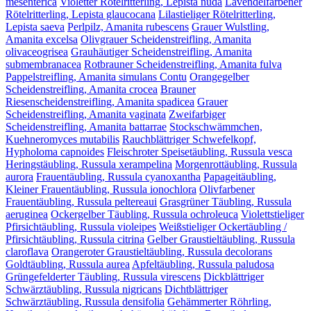
mesenterica
Violetter Rötelritterling, Lepista nuda
Lavendelfarbener
Rötelritterling, Lepista glaucocana
Lilastieliger Rötelritterling,
Lepista saeva
Perlpilz, Amanita rubescens
Grauer Wulstling,
Amanita excelsa
Olivgrauer Scheidenstreifling, Amanita
olivaceogrisea
Grauhäutiger Scheidenstreifling, Amanita
submembranacea
Rotbrauner Scheidenstreifling, Amanita fulva
Pappelstreifling, Amanita simulans Contu
Orangegelber
Scheidenstreifling, Amanita crocea
Brauner
Riesenscheidenstreifling, Amanita spadicea
Grauer
Scheidenstreifling, Amanita vaginata
Zweifarbiger
Scheidenstreifling, Amanita battarrae
Stockschwämmchen,
Kuehneromyces mutabilis
Rauchblättriger Schwefelkopf,
Hypholoma capnoides
Fleischroter Speisetäubling, Russula vesca
Heringstäubling, Russula xerampelina
Morgenrottäubling, Russula
aurora
Frauentäubling, Russula cyanoxantha
Papageitäubling,
Kleiner Frauentäubling, Russula ionochlora
Olivfarbener
Frauentäubling, Russula peltereaui
Grasgrüner Täubling, Russula
aeruginea
Ockergelber Täubling, Russula ochroleuca
Violettstieliger
Pfirsichtäubling, Russula violeipes
Weißstieliger Ockertäubling /
Pfirsichtäubling, Russula citrina
Gelber Graustieltäubling, Russula
claroflava
Orangeroter Graustieltäubling, Russula decolorans
Goldtäubling, Russula aurea
Apfeltäubling, Russula paludosa
Grüngefelderter Täubling, Russula virescens
Dickblättriger
Schwärztäubling, Russula nigricans
Dichtblättriger
Schwärztäubling, Russula densifolia
Gehämmerter Röhrling,