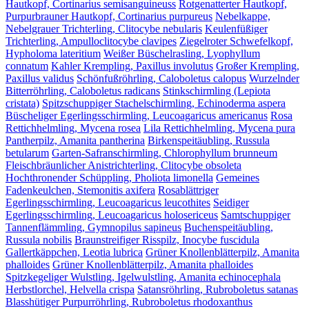
Hautkopf, Cortinarius semisanguineuss
Rotgenatterter Hautkopf,
Purpurbrauner Hautkopf, Cortinarius purpureus
Nebelkappe,
Nebelgrauer Trichterling, Clitocybe nebularis
Keulenfüßiger
Trichterling, Ampulloclitocybe clavipes
Ziegelroter Schwefelkopf,
Hypholoma lateritium
Weißer Büschelrasling, Lyophyllum
connatum
Kahler Krempling, Paxillus involutus
Großer Krempling,
Paxillus validus
Schönfußröhrling, Caloboletus calopus
Wurzelnder
Bitterröhrling, Caloboletus radicans
Stinkschirmling (Lepiota
cristata)
Spitzschuppiger Stachelschirmling, Echinoderma aspera
Büscheliger Egerlingsschirmling, Leucoagaricus americanus
Rosa
Rettichhelmling, Mycena rosea
Lila Rettichhelmling, Mycena pura
Pantherpilz, Amanita pantherina
Birkenspeitäubling, Russula
betularum
Garten-Safranschirmling, Chlorophyllum brunneum
Fleischbräunlicher Anistrichterling, Clitocybe obsoleta
Hochthronender Schüppling, Pholiota limonella
Gemeines
Fadenkeulchen, Stemonitis axifera
Rosablättriger
Egerlingsschirmling, Leucoagaricus leucothites
Seidiger
Egerlingsschirmling, Leucoagaricus holosericeus
Samtschuppiger
Tannenflämmling, Gymnopilus sapineus
Buchenspeitäubling,
Russula nobilis
Braunstreifiger Risspilz, Inocybe fuscidula
Gallertkäppchen, Leotia lubrica
Grüner Knollenblätterpilz, Amanita
phalloides
Grüner Knollenblätterpilz, Amanita phalloides
Spitzkegeliger Wulstling, Igelwulstling, Amanita echinocephala
Herbstlorchel, Helvella crispa
Satansröhrling, Rubroboletus satanas
Blasshütiger Purpurröhrling, Rubroboletus rhodoxanthus