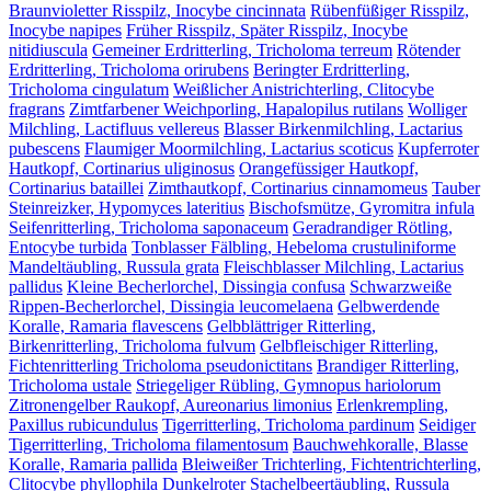
Braunvioletter Risspilz, Inocybe cincinnata
Rübenfüßiger Risspilz,
Inocybe napipes
Früher Risspilz, Später Risspilz, Inocybe
nitidiuscula
Gemeiner Erdritterling, Tricholoma terreum
Rötender
Erdritterling, Tricholoma orirubens
Beringter Erdritterling,
Tricholoma cingulatum
Weißlicher Anistrichterling, Clitocybe
fragrans
Zimtfarbener Weichporling, Hapalopilus rutilans
Wolliger
Milchling, Lactifluus vellereus
Blasser Birkenmilchling, Lactarius
pubescens
Flaumiger Moormilchling, Lactarius scoticus
Kupferroter
Hautkopf, Cortinarius uliginosus
Orangefüssiger Hautkopf,
Cortinarius bataillei
Zimthautkopf, Cortinarius cinnamomeus
Tauber
Steinreizker, Hypomyces lateritius
Bischofsmütze, Gyromitra infula
Seifenritterling, Tricholoma saponaceum
Geradrandiger Rötling,
Entocybe turbida
Tonblasser Fälbling, Hebeloma crustuliniforme
Mandeltäubling, Russula grata
Fleischblasser Milchling, Lactarius
pallidus
Kleine Becherlorchel, Dissingia confusa
Schwarzweiße
Rippen-Becherlorchel, Dissingia leucomelaena
Gelbwerdende
Koralle, Ramaria flavescens
Gelbblättriger Ritterling,
Birkenritterling, Tricholoma fulvum
Gelbfleischiger Ritterling,
Fichtenritterling Tricholoma pseudonictitans
Brandiger Ritterling,
Tricholoma ustale
Striegeliger Rübling, Gymnopus hariolorum
Zitronengelber Raukopf, Aureonarius limonius
Erlenkrempling,
Paxillus rubicundulus
Tigerritterling, Tricholoma pardinum
Seidiger
Tigerritterling, Tricholoma filamentosum
Bauchwehkoralle, Blasse
Koralle, Ramaria pallida
Bleiweißer Trichterling, Fichtentrichterling,
Clitocybe phyllophila
Dunkelroter Stachelbeertäubling, Russula