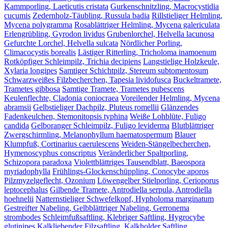
Kammporling, Laeticutis cristata
Gurkenschnitzling, Macrocystidia
cucumis
Zedernholz-Täubling, Russula badia
Rillstieliger Helmling,
Mycena polygramma
Rosablättriger Helmling, Mycena galericulata
Erlengrübling, Gyrodon lividus
Grubenlorchel, Helvella lacunosa
Gefurchte Lorchel, Helvella sulcata
Nördlicher Porling,
Climacocystis borealis
Lästiger Ritterling, Tricholoma inamoenum
Rotköpfiger Schleimpilz, Trichia decipiens
Langstielige Holzkeule,
Xylaria longipes
Samtiger Schichtpilz, Stereum subtomentosum
Schwarzweißes Filzbecherchen, Tapesia lividofusca
Buckeltramete,
Trametes gibbosa
Samtige Tramete, Trametes pubescens
Keulenflechte, Cladonia coniocraea
Voreilender Helmling, Mycena
abramsii
Gelbstieliger Dachpilz, Pluteus romellii
Glänzendes
Fadenkeulchen, Stemonitopsis typhina
Weiße Lohblüte, Fuligo
candida
Gelboranger Schleimpilz, Fuligo leviderma
Blutblättriger
Zwergschirmling, Melanophyllum haematospermum
Blauer
Klumpfuß, Cortinarius caerulescens
Weiden-Stängelbecherchen,
Hymenoscyphus conscriptus
Veränderlicher Spaltporling,
Schizopora paradoxa
Violettblättriges Tausendblatt, Baeospora
myriadophylla
Frühlings-Glockenschüppling, Conocybe aporos
Pilzmyzelgeflecht, Ozonium
Löwengelber Stielporling, Cerioporus
leptocephalus
Gilbende Tramete, Antrodiella serpula, Antrodiella
hoehnelii
Natternstieliger Schwefelkopf, Hypholoma marginatum
Gestreifter Nabeling, Gelbblättriger Nabeling, Gerronema
strombodes
Schleimfußsaftling, Klebriger Saftling, Hygrocybe
glutinipes
Kalkliebender Filzsaftling, Kalkholder Saftling,