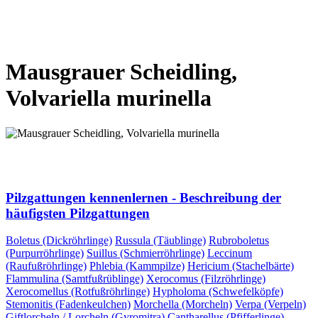
VORHERIGE SEITE
NÄCHSTE SEITE
Mausgrauer Scheidling,
Volvariella murinella
VORHERIGE SEITE
NÄCHSTE SEITE
Pilzgattungen kennenlernen - Beschreibung der
häufigsten Pilzgattungen
Boletus (Dickröhrlinge)
Russula (Täublinge)
Rubroboletus
(Purpurröhrlinge)
Suillus (Schmierröhrlinge)
Leccinum
(Raufußröhrlinge)
Phlebia (Kammpilze)
Hericium (Stachelbärte)
Flammulina (Samtfußrüblinge)
Xerocomus (Filzröhrlinge)
Xerocomellus (Rotfußröhrlinge)
Hypholoma (Schwefelköpfe)
Stemonitis (Fadenkeulchen)
Morchella (Morcheln)
Verpa (Verpeln)
Giftlorcheln / Lorcheln (Gyromitra)
Cantharellus (Pfifferlinge)