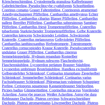
Körnchenschirmling, Cystodermella granulosa
Kaffeebrauner
Gabeltrichterling, Pseudoclitocybe cyathiformis
Schopftintling,
Coprinus comatus
Grauer Faltentintling, Coprinopsis atramentari
Amethystschuppiger Pfifferling, Cantharellus amethysteus
Echter
Pfifferling, Cantharellus cibarius
Blasser Pfifferling, Cantharellus
pallens
Bereifter Pfifferling, Cantharellus subpruinosus
Samtiger
Pfifferling, Cantharellus friesii
Trompetenpfifferling, Craterellus
tubaeformis
Starkriechender Trompetenpfifferling, Gelbe Kraterelle,
Craterellus lutescens
Schwärzender Leistling, Schwärzende
Kraterelle, Craterellus melanoxeros
Gelbvioletter Pfifferling,
Cantharellus ianthinoxanthus
Herbsttrompete, Totentrompete,
Craterellus cornucopioides
Krause Kraterelle, Pseudocraterellus
undulatus
Grauer Pfifferling, Cantharellus cinereus
Semmelstoppelpilz, Hydnum repandum
Rostgelber
Semmelstoppelpilz, Hydnum rufescens
Flaschenbovist,
Flaschenstäubling, Lycoperdon perlatum
Brauner Stäubling,
Lycoperdon umbrinum
Beutelstäubling, Handkea excipuliformis
Gelbgestiefelter Schleimkopf, Cortinarius triumphans
Ziegelgelber
Schleimkopf, Semmelgelber Schleimkopf, Cortinarius varius
Fuchsigbrauner Schleimkopf, Phlegmacium vulpinum
Schuppiger
Porling, Cerioporus squamosus
Kastanienbrauner Stielporling,
Picipes badius
Glimmertintling, Coprinellus micaceus
Voreilender
Ackerling, Agrocybe praecox
Weißer Ackerling, Agrocybe dura
Rehbrauner Dachpilz, Pluteus cervinus
Schwarzschneidiger
Dachpilz, Pluteus atromarginatus
Löwengelber Dachpilz, Pluteus