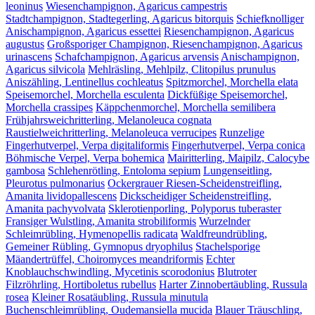
leoninus
Wiesenchampignon, Agaricus campestris
Stadtchampignon, Stadtegerling, Agaricus bitorquis
Schiefknolliger
Anischampignon, Agaricus essettei
Riesenchampignon, Agaricus
augustus
Großsporiger Champignon, Riesenchampignon, Agaricus
urinascens
Schafchampignon, Agaricus arvensis
Anischampignon,
Agaricus silvicola
Mehlräsling, Mehlpilz, Clitopilus prunulus
Aniszähling, Lentinellus cochleatus
Spitzmorchel, Morchella elata
Speisemorchel, Morchella esculenta
Dickfüßige Speisemorchel,
Morchella crassipes
Käppchenmorchel, Morchella semilibera
Frühjahrsweichritterling, Melanoleuca cognata
Raustielweichritterling, Melanoleuca verrucipes
Runzelige
Fingerhutverpel, Verpa digitaliformis
Fingerhutverpel, Verpa conica
Böhmische Verpel, Verpa bohemica
Mairitterling, Maipilz, Calocybe
gambosa
Schlehenrötling, Entoloma sepium
Lungenseitling,
Pleurotus pulmonarius
Ockergrauer Riesen-Scheidenstreifling,
Amanita lividopallescens
Dickscheidiger Scheidenstreifling,
Amanita pachyvolvata
Sklerotienporling, Polyporus tuberaster
Fransiger Wulstling, Amanita strobiliformis
Wurzelnder
Schleimrübling, Hymenopellis radicata
Waldfreundrübling,
Gemeiner Rübling, Gymnopus dryophilus
Stachelsporige
Mäandertrüffel, Choiromyces meandriformis
Echter
Knoblauchschwindling, Mycetinis scorodonius
Blutroter
Filzröhrling, Hortiboletus rubellus
Harter Zinnobertäubling, Russula
rosea
Kleiner Rosatäubling, Russula minutula
Buchenschleimrübling, Oudemansiella mucida
Blauer Träuschling,