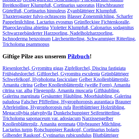
Breitknolliger Klumpfuß, Cortinarius saporatus
Hirschbrauner
Gürtelfuß, Cortinarius hinnuleus
Zyanblättriger Klumpfuß,
Thaxterogaster fulvo-ochrascens
Blasser Zonenmilchling, Scharfer
Pappelmilchling, Lactarius evosmus
Grünfleckige Fichtenkoralle,
Phaeoclavulina abietina
Violetter Klumpfuß, Calonarius sodagnitus
Schwarzgebänderter Harzporling, Nadelholzharzporling,
Ischnoderma benzoinum
Lärchenritterling, Schwammiger Ritterling,
Tricholoma psammopus
Giftige Pilze aus unserem
Pilzbuch
!
Riesenlorchel, Gyromitra gigas
Zipfellorchel, Discina fastigiata
Frühjahrslorchel, Giftlorchel, Gyromitra esculenta
Grünblättriger
Schwefelkopf, Hypholoma fasciculare
Gelber Knollenblätterpilz,
Amanita citrina
Gelber Knollenblätterpilz (weiße Form), Amanita
citrina var. alba
Fliegenpilz, Amanita muscaria
Gifthäubling,
Galerina marginata
Gesäumter Häubling, Moorhäubling, Galerina
paludosa
Falscher Pfifferling, Hygrophoropsis aurantiaca
Brauner
Afterleistling, Hygrophoropsis rufa
Breitblättriger Holzrübling,
Megacollybia platyphylla
Dunkelschuppiger Seifenritterling,
Tricholoma saponaceum var. adosiacum
Narzissengelber
Knollenblätterpilz, Amanita gemmata
Olivbrauner Milchling,
Lactarius turpis
Rotschuppiger Raukopf, Cortinarius bolaris
Gilbender Raukopf, Cystinarius rubicundulus
Blutblättriger