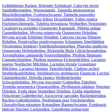
Gelbblättriger Rasling, Rötender Schönkopf, Calocybe favrei
Samtfußkrempling, Wurstsalatpilz, Tapinella atrotomentosa
Muschelkrempling, Grubenschwamm, Tapinella panuoides
Gallenröhrling, Tylopilus felleus
Hexenbutter, Fuligo septica
Fischeierschleimpilz, Tubifera ferruginosa
Weißgelbes Netzpolster,
Ceratiomyxa porioides
Orangeroter Kammpilz, Phlebia radiata
Gummihelmling, Mycena epipterygia
Orangeroter Helmling,
Mycena acicula
Klebriger Hörnling, Calocera viscosa
Düsterer
Röhrling, Porphyrellus porphyrosporus
Schuppiger Sägeblättling
(Neolentinus lepideus)
Nadelholzbraunporling, Phaeolus spadiceus
Orangeroter Heftelnabeling, Rickenella fibula
Glöckchennabeling,
Xeromphalina campanella
Feuerschüppling, Pholiota flammans
Gummischüppling, Pholiota gummosa
Eichenmilchling, Lactarius
quietus
Nordischer Milchling, Lactarius trivialis
Graugrüner
Milchling, Lactarius blennius
Tintenfischpilz, Clathrus archeri
Strubbelkopfröhrling, Strobilomyces strobilaceus
Elastische Lorchel,
Glattstiellorchel, Helvella elastica
Weißmilchender
Schwarzhelmling, Mycena leucogala)
Goldgelber Zitterling,
Tremella mesenterica
Orangeseitling, Phyllotopsis nidulans
Warziger
Drüsling, Exida plana
Stoppeliger Drüsling, Exidia glandulosa
Fleischroter Gallertbecher, Ascocoryne sarcoides
Buchenkreisling,
Buchen-Gallertkreisling, Neobulgaria pura
Fenchelporling,
Gloeophyllum odoratum
Rotrandiger Baumschwamm, Fomitopsis
pinicola
Harziger Lackporling, Ganoderma resinaceum