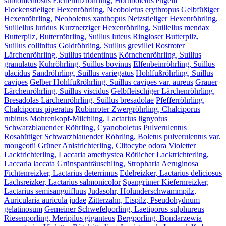
subtomentosus
Eichenfilzröhrling, Hortiboletus engelii
Flockenstieliger Hexenröhrling, Neoboletus erythropus
Gelbfüßiger
Hexenröhrling, Neoboletus xanthopus
Netzstieliger Hexenröhrling,
Suillellus luridus
Kurznetziger Hexenröhrling, Suillellus mendax
Butterpilz, Butterröhrling, Suillus luteus
Ringloser Butterpilz,
Suillus collinitus
Goldröhrling, Suillus grevillei
Rostroter
Lärchenröhrling, Suillus tridentinus
Körnchenröhrling, Suillus
granulatus
Kuhröhrling, Suillus bovinus
Elfenbeinröhrling, Suillus
placidus
Sandröhrling, Suillus variegatus
Hohlfußröhrling, Suillus
cavipes
Gelber Hohlfußröhrling, Suillus cavipes var. aureus
Grauer
Lärchenröhrling, Suillus viscidus
Gelbfleischiger Lärchenröhrling,
Bresadolas Lärchenröhrling, Suillus bresadolae
Pfefferröhrling,
Chalciporus piperatus
Rubinroter Zwergröhrling, Chalciporus
rubinus
Mohrenkopf-Milchling, Lactarius lignyotus
Schwarzblauender Röhrling, Cyanoboletus Pulverulentus
Rosahütiger Schwarzblauender Röhrling, Boletus pulverulentus var.
mougeotii
Grüner Anistrichterling, Clitocybe odora
Violetter
Lacktrichterling, Laccaria amethystea
Rötlicher Lacktrichterling,
Laccaria laccata
Grünspanträuschling, Stropharia Aeruginosa
Fichtenreizker, Lactarius deterrimus
Edelreizker, Lactarius deliciosus
Lachsreizker, Lactarius salmonicolor
Spangrüner Kiefernreizker,
Lactarius semisanguifluus
Judasohr, Holunderschwammpilz,
Auricularia auricula judae
Zitterzahn, Eispilz, Pseudohydnum
gelatinosum
Gemeiner Schwefelporling, Laetiporus sulphureus
Riesenporling, Meripilus giganteus
Bergporling, Bondarzewia