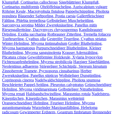
Klumpfuß, Cortinarius callochrous
Sägeblättriger Klumpfuß,
Cortinarius multiformis
Ohrlöffelstacheling, Auriscalpium vulgare
Röhrige Keule, Macrotyphula fistulosa
Pappelschüppling, Pholiota
populnea
Blauender Saftporling, Postia caesia
Gallertfleischiger
Fältling, Phlebia tremellosa
Gelbstieliger Muschelseitling,
Sarcomyxa serotina
Milder Zwergknäueling, Panellus mitis
Riesengallertträne, Dacrymyces chrysospermus
Kandisbrauner
Drüsling, Exidia saccharina
Rotbrauner Zitterling, Tremella foliacea
Topfteuerling, Cyathus olla
Gestreifer Teuerling, Cyathus striatus
Winter-Helmling, Mycena tintinnabulum
Großer Bluthelmling,
Mycena haematopus
Purpurschneidiger Bluthelmling, Kleiner
Bluthelmling, Mycena sanguinolenta
Krauser Adernzähling,
Plicatura crispa
Geweihförmige Holzkeule, Xylaria hypoxylon
Fichtenzapfenhelmling, Mycena strobilicola
Harziger Sägeblättling,
Neolentinus adhaerens
Striegeliger Schichtpilz, Stereum hirsutum
Zinnoberrote Tramete, Pycnoporus cinnabarinus
Herber
Zwergknäueling, Panellus stipticus
Wollstieliger Dungtintling,
Coprinopsis cinerea
Nadelwaldschüppling, Pholiota spumosa
Beschleierter Pappel-Seitling, Pleurotus calyptratus
Grünschneidiger
Helmling, Mycena viridimarginata
Gelbstieliger Nitrathelmling,
Mycena renati
Halsbandschwindling, Marasmius rotula
Nadelstreu-
Käsepilzchen, Käsepilzchen, Marasmius wettsteinii
Orangeschneidiger Helmling, Feuriger Helmling, Mycena
aurantiomarginata
Wurzelnder Marzipanfälbling, Hebeloma
radicosum
Gewimperter Erdstern, Geastrum fimbriatum
Brennender