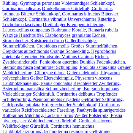
Rübling, Gymnopus peronatus
Violettrandiger Schleimkopf,
Cortinarius balteatus
Dunkelbrauner Gürtelfuß, Cortinarius
brunneus
Bitterer Schleimkopf, Cortinarius infractus
Bitterster
Schleimkopf, Cortinarius vibratilis
Unverschämter Ritterling,
Tricholoma lascivum
Dreifarbiger Krempentrichterling,
Leucopaxillus compactus
Rotbraune Koralle, Ramaria rubella
Warzige Hirschtrüffel, Elaphomyces granulatus
Eichen-
Stromabecher, Rutstroemia firma
Gallertfleischiges
Stummelfüßchen, Crepidotus mollis
Großes Stummelfüßchen,
Crepidotus autochthonus
Orange-Schneckling, Hygrophorus
abieticola
Gemeine Hundsrute, Mutinus Caninus
Eichen-
Zystidenrindenpilz, Peniophora quercina
Dunkles Fadenkeulchen,
Stemonitis fusca
Safranroter Schüppling, Pholiota astragalina
Grauer
Mehltrichterling, Clitocybe ditopa
Gitterschleimpilz, Physarum
polycephalum
Gelber Eierschleimpilz, Physarum virescens
Laubholzknäueling, Panus conchatus
Beschleierter Zwitterling,
Asterophora parasitica
Schmutzbecherling, Bulgaria inquinans
Violettblättriger Schleimfuß, Cortinarius delibutus
Tropfender
Schillerporling, Pseudoinonotus dryadeus
Getropfter Saftporling,
Calcipostia guttulata
Erdigriechender Schleimkopf, Cortinarius
variicolor
Reichbeschleierter Faserling, Psathyrella spintrigeroides
Rotbrauner Milchling, Lactarius rufus
Weißer Polsterpilz, Postia
ptychogaster
Wohlriechender Gürtelfuß, Cortinarius torvus
Weißflockiger Gürtelfuß, Cortinarius hemitrichus
Laubholzharzporling, Ischnoderma resinosum
Gelbgrüner