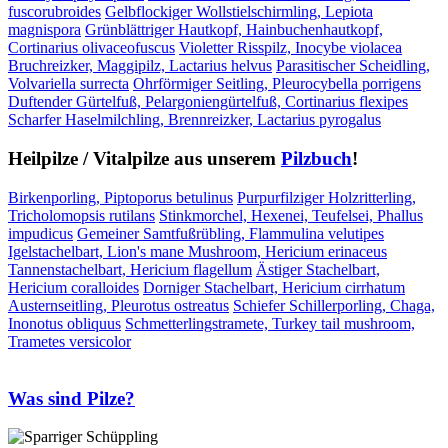
fuscorubroides
Gelbflockiger Wollstielschirmling, Lepiota
magnispora
Grünblättriger Hautkopf, Hainbuchenhautkopf,
Cortinarius olivaceofuscus
Violetter Risspilz, Inocybe violacea
Bruchreizker, Maggipilz, Lactarius helvus
Parasitischer Scheidling,
Volvariella surrecta
Ohrförmiger Seitling, Pleurocybella porrigens
Duftender Gürtelfuß, Pelargoniengürtelfuß, Cortinarius flexipes
Scharfer Haselmilchling, Brennreizker, Lactarius pyrogalus
Heilpilze / Vitalpilze aus unserem
Pilzbuch
!
Birkenporling, Piptoporus betulinus
Purpurfilziger Holzritterling,
Tricholomopsis rutilans
Stinkmorchel, Hexenei, Teufelsei, Phallus
impudicus
Gemeiner Samtfußrübling, Flammulina velutipes
Igelstachelbart, Lion's mane Mushroom, Hericium erinaceus
Tannenstachelbart, Hericium flagellum
Ästiger Stachelbart,
Hericium coralloides
Dorniger Stachelbart, Hericium cirrhatum
Austernseitling, Pleurotus ostreatus
Schiefer Schillerporling, Chaga,
Inonotus obliquus
Schmetterlingstramete, Turkey tail mushroom,
Trametes versicolor
Was sind Pilze?