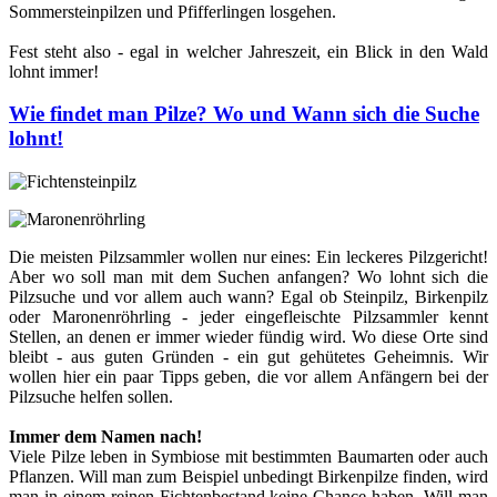
Sommersteinpilzen und Pfifferlingen losgehen.
Fest steht also - egal in welcher Jahreszeit, ein Blick in den Wald
lohnt immer!
Wie findet man Pilze? Wo und Wann sich die Suche
lohnt!
Die meisten Pilzsammler wollen nur eines: Ein leckeres Pilzgericht!
Aber wo soll man mit dem Suchen anfangen? Wo lohnt sich die
Pilzsuche und vor allem auch wann? Egal ob Steinpilz, Birkenpilz
oder Maronenröhrling - jeder eingefleischte Pilzsammler kennt
Stellen, an denen er immer wieder fündig wird. Wo diese Orte sind
bleibt - aus guten Gründen - ein gut gehütetes Geheimnis. Wir
wollen hier ein paar Tipps geben, die vor allem Anfängern bei der
Pilzsuche helfen sollen.
Immer dem Namen nach!
Viele Pilze leben in Symbiose mit bestimmten Baumarten oder auch
Pflanzen. Will man zum Beispiel unbedingt Birkenpilze finden, wird
man in einem reinen Fichtenbestand keine Chance haben. Will man