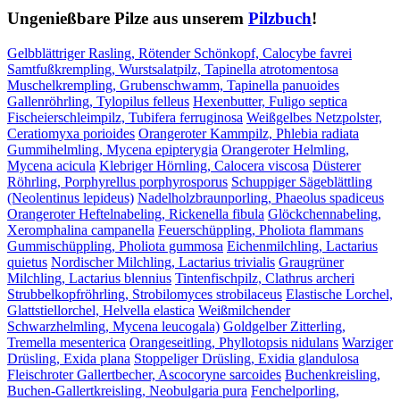
Ungenießbare Pilze aus unserem
Pilzbuch
!
Gelbblättriger Rasling, Rötender Schönkopf, Calocybe favrei
Samtfußkrempling, Wurstsalatpilz, Tapinella atrotomentosa
Muschelkrempling, Grubenschwamm, Tapinella panuoides
Gallenröhrling, Tylopilus felleus
Hexenbutter, Fuligo septica
Fischeierschleimpilz, Tubifera ferruginosa
Weißgelbes Netzpolster,
Ceratiomyxa porioides
Orangeroter Kammpilz, Phlebia radiata
Gummihelmling, Mycena epipterygia
Orangeroter Helmling,
Mycena acicula
Klebriger Hörnling, Calocera viscosa
Düsterer
Röhrling, Porphyrellus porphyrosporus
Schuppiger Sägeblättling
(Neolentinus lepideus)
Nadelholzbraunporling, Phaeolus spadiceus
Orangeroter Heftelnabeling, Rickenella fibula
Glöckchennabeling,
Xeromphalina campanella
Feuerschüppling, Pholiota flammans
Gummischüppling, Pholiota gummosa
Eichenmilchling, Lactarius
quietus
Nordischer Milchling, Lactarius trivialis
Graugrüner
Milchling, Lactarius blennius
Tintenfischpilz, Clathrus archeri
Strubbelkopfröhrling, Strobilomyces strobilaceus
Elastische Lorchel,
Glattstiellorchel, Helvella elastica
Weißmilchender
Schwarzhelmling, Mycena leucogala)
Goldgelber Zitterling,
Tremella mesenterica
Orangeseitling, Phyllotopsis nidulans
Warziger
Drüsling, Exida plana
Stoppeliger Drüsling, Exidia glandulosa
Fleischroter Gallertbecher, Ascocoryne sarcoides
Buchenkreisling,
Buchen-Gallertkreisling, Neobulgaria pura
Fenchelporling,