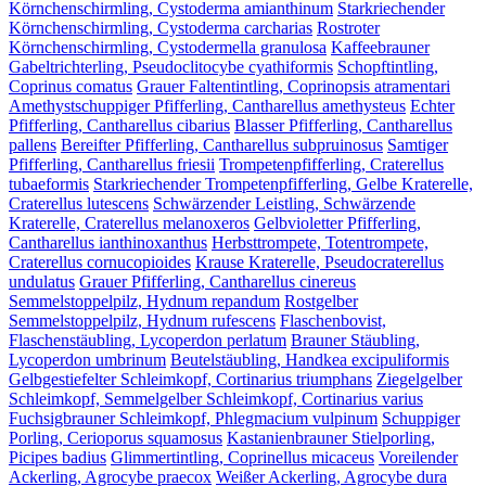
Körnchenschirmling, Cystoderma amianthinum
Starkriechender
Körnchenschirmling, Cystoderma carcharias
Rostroter
Körnchenschirmling, Cystodermella granulosa
Kaffeebrauner
Gabeltrichterling, Pseudoclitocybe cyathiformis
Schopftintling,
Coprinus comatus
Grauer Faltentintling, Coprinopsis atramentari
Amethystschuppiger Pfifferling, Cantharellus amethysteus
Echter
Pfifferling, Cantharellus cibarius
Blasser Pfifferling, Cantharellus
pallens
Bereifter Pfifferling, Cantharellus subpruinosus
Samtiger
Pfifferling, Cantharellus friesii
Trompetenpfifferling, Craterellus
tubaeformis
Starkriechender Trompetenpfifferling, Gelbe Kraterelle,
Craterellus lutescens
Schwärzender Leistling, Schwärzende
Kraterelle, Craterellus melanoxeros
Gelbvioletter Pfifferling,
Cantharellus ianthinoxanthus
Herbsttrompete, Totentrompete,
Craterellus cornucopioides
Krause Kraterelle, Pseudocraterellus
undulatus
Grauer Pfifferling, Cantharellus cinereus
Semmelstoppelpilz, Hydnum repandum
Rostgelber
Semmelstoppelpilz, Hydnum rufescens
Flaschenbovist,
Flaschenstäubling, Lycoperdon perlatum
Brauner Stäubling,
Lycoperdon umbrinum
Beutelstäubling, Handkea excipuliformis
Gelbgestiefelter Schleimkopf, Cortinarius triumphans
Ziegelgelber
Schleimkopf, Semmelgelber Schleimkopf, Cortinarius varius
Fuchsigbrauner Schleimkopf, Phlegmacium vulpinum
Schuppiger
Porling, Cerioporus squamosus
Kastanienbrauner Stielporling,
Picipes badius
Glimmertintling, Coprinellus micaceus
Voreilender
Ackerling, Agrocybe praecox
Weißer Ackerling, Agrocybe dura