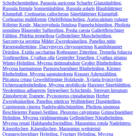
Scheibchentintling, Parasola auricoma
Scharfer Glanztäubling,
Russula firmula
Sonnentäubling, Russula solaris
Blaublättriger
Klumpfuß, Cortinarius callochrous
Sägeblättriger Klumpfuß,
Cortinarius multiformis
Ohrlöffelstacheling, Auriscalpium vulgare
Röhrige Keule, Macrotyphula fistulosa
Pappelschüppling, Pholiota
populnea
Blauender Saftporling, Postia caesia
Gallertfleischiger
Fältling, Phlebia tremellosa
Gelbstieliger Muschelseitling,
Sarcomyxa serotina
Milder Zwergknäueling, Panellus mitis
Riesengallertträne, Dacrymyces chrysospermus
Kandisbrauner
Drüsling, Exidia saccharina
Rotbrauner Zitterling, Tremella foliacea
Topfteuerling, Cyathus olla
Gestreifer Teuerling, Cyathus striatus
Winter-Helmling, Mycena tintinnabulum
Großer Bluthelmling,
Mycena haematopus
Purpurschneidiger Bluthelmling, Kleiner
Bluthelmling, Mycena sanguinolenta
Krauser Adernzähling,
Plicatura crispa
Geweihförmige Holzkeule, Xylaria hypoxylon
Fichtenzapfenhelmling, Mycena strobilicola
Harziger Sägeblättling,
Neolentinus adhaerens
Striegeliger Schichtpilz, Stereum hirsutum
Zinnoberrote Tramete, Pycnoporus cinnabarinus
Herber
Zwergknäueling, Panellus stipticus
Wollstieliger Dungtintling,
Coprinopsis cinerea
Nadelwaldschüppling, Pholiota spumosa
Beschleierter Pappel-Seitling, Pleurotus calyptratus
Grünschneidiger
Helmling, Mycena viridimarginata
Gelbstieliger Nitrathelmling,
Mycena renati
Halsbandschwindling, Marasmius rotula
Nadelstreu-
Käsepilzchen, Käsepilzchen, Marasmius wettsteinii
Orangeschneidiger Helmling, Feuriger Helmling, Mycena