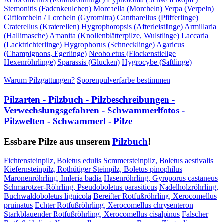
Stemonitis (Fadenkeulchen)
Morchella (Morcheln)
Verpa (Verpeln)
Giftlorcheln / Lorcheln (Gyromitra)
Cantharellus (Pfifferlinge)
Craterellus (Kraterellen)
Hygrophoropsis (Afterleistlinge)
Armillaria
(Hallimasche)
Amanita (Knollenblätterpilze, Wulstlinge)
Laccaria
(Lacktrichterlinge)
Hygrophorus (Schnecklinge)
Agaricus
(Champignons, Egerlinge)
Neoboletus (Flockenstielige
Hexenröhrlinge)
Sparassis (Glucken)
Hygrocybe (Saftlinge)
Warum Pilzgattungen?
Sporenpulverfarbe bestimmen
Pilzarten - Pilzbuch - Pilzbeschreibungen -
Verwechslungsgefahren - Schwammerlfotos -
Pilzwelten - Schwammerl - Pilze
Essbare Pilze aus unserem
Pilzbuch
!
Fichtensteinpilz, Boletus edulis
Sommersteinpilz, Boletus aestivalis
Kiefernsteinpilz, Rothütiger Steinpilz, Boletus pinophilus
Maronenröhrling, Imleria badia
Hasenröhrling, Gyroporus castaneus
Schmarotzer-Röhrling, Pseudoboletus parasiticus
Nadelholzröhrling,
Buchwaldoboletus lignicola
Bereifter Rotfußröhrling, Xerocomellus
pruinatus
Echter Rotfußröhrling, Xerocomellus chrysenteron
Starkblauender Rotfußröhrling, Xerocomellus cisalpinus
Falscher