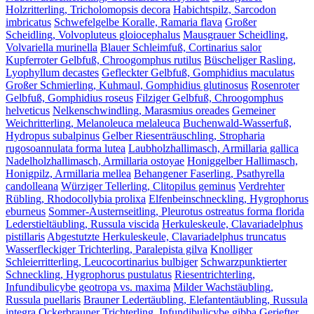
Holzritterling, Tricholomopsis decora
Habichtspilz, Sarcodon
imbricatus
Schwefelgelbe Koralle, Ramaria flava
Großer
Scheidling, Volvopluteus gloiocephalus
Mausgrauer Scheidling,
Volvariella murinella
Blauer Schleimfuß, Cortinarius salor
Kupferroter Gelbfuß, Chroogomphus rutilus
Büscheliger Rasling,
Lyophyllum decastes
Gefleckter Gelbfuß, Gomphidius maculatus
Großer Schmierling, Kuhmaul, Gomphidius glutinosus
Rosenroter
Gelbfuß, Gomphidius roseus
Filziger Gelbfuß, Chroogomphus
helveticus
Nelkenschwindling, Marasmius oreades
Gemeiner
Weichritterling, Melanoleuca melaleuca
Buchenwald-Wasserfuß,
Hydropus subalpinus
Gelber Riesenträuschling, Stropharia
rugosoannulata forma lutea
Laubholzhallimasch, Armillaria gallica
Nadelholzhallimasch, Armillaria ostoyae
Honiggelber Hallimasch,
Honigpilz, Armillaria mellea
Behangener Faserling, Psathyrella
candolleana
Würziger Tellerling, Clitopilus geminus
Verdrehter
Rübling, Rhodocollybia prolixa
Elfenbeinschneckling, Hygrophorus
eburneus
Sommer-Austernseitling, Pleurotus ostreatus forma florida
Lederstieltäubling, Russula viscida
Herkuleskeule, Clavariadelphus
pistillaris
Abgestutzte Herkuleskeule, Clavariadelphus truncatus
Wasserfleckiger Trichterling, Paralepista gilva
Knolliger
Schleierritterling, Leucocortinarius bulbiger
Schwarzpunktierter
Schneckling, Hygrophorus pustulatus
Riesentrichterling,
Infundibulicybe geotropa vs. maxima
Milder Wachstäubling,
Russula puellaris
Brauner Ledertäubling, Elefantentäubling, Russula
integra
Ockerbrauner Trichterling, Infundibulicybe gibba
Geriefter