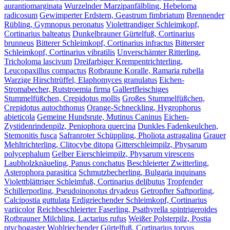
aurantiomarginata
Wurzelnder Marzipanfälbling, Hebeloma
radicosum
Gewimperter Erdstern, Geastrum fimbriatum
Brennender
Rübling, Gymnopus peronatus
Violettrandiger Schleimkopf,
Cortinarius balteatus
Dunkelbrauner Gürtelfuß, Cortinarius
brunneus
Bitterer Schleimkopf, Cortinarius infractus
Bitterster
Schleimkopf, Cortinarius vibratilis
Unverschämter Ritterling,
Tricholoma lascivum
Dreifarbiger Krempentrichterling,
Leucopaxillus compactus
Rotbraune Koralle, Ramaria rubella
Warzige Hirschtrüffel, Elaphomyces granulatus
Eichen-
Stromabecher, Rutstroemia firma
Gallertfleischiges
Stummelfüßchen, Crepidotus mollis
Großes Stummelfüßchen,
Crepidotus autochthonus
Orange-Schneckling, Hygrophorus
abieticola
Gemeine Hundsrute, Mutinus Caninus
Eichen-
Zystidenrindenpilz, Peniophora quercina
Dunkles Fadenkeulchen,
Stemonitis fusca
Safranroter Schüppling, Pholiota astragalina
Grauer
Mehltrichterling, Clitocybe ditopa
Gitterschleimpilz, Physarum
polycephalum
Gelber Eierschleimpilz, Physarum virescens
Laubholzknäueling, Panus conchatus
Beschleierter Zwitterling,
Asterophora parasitica
Schmutzbecherling, Bulgaria inquinans
Violettblättriger Schleimfuß, Cortinarius delibutus
Tropfender
Schillerporling, Pseudoinonotus dryadeus
Getropfter Saftporling,
Calcipostia guttulata
Erdigriechender Schleimkopf, Cortinarius
variicolor
Reichbeschleierter Faserling, Psathyrella spintrigeroides
Rotbrauner Milchling, Lactarius rufus
Weißer Polsterpilz, Postia
ptychogaster
Wohlriechender Gürtelfuß, Cortinarius torvus