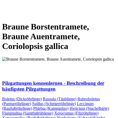
VORHERIGE SEITE
NÄCHSTE SEITE
Braune Borstentramete,
Braune Auentramete,
Coriolopsis gallica
VORHERIGE SEITE
NÄCHSTE SEITE
Pilzgattungen kennenlernen - Beschreibung der
häufigsten Pilzgattungen
Boletus (Dickröhrlinge)
Russula (Täublinge)
Rubroboletus
(Purpurröhrlinge)
Suillus (Schmierröhrlinge)
Leccinum
(Raufußröhrlinge)
Phlebia (Kammpilze)
Hericium (Stachelbärte)
Flammulina (Samtfußrüblinge)
Xerocomus (Filzröhrlinge)
Xerocomellus (Rotfußröhrlinge)
Hypholoma (Schwefelköpfe)