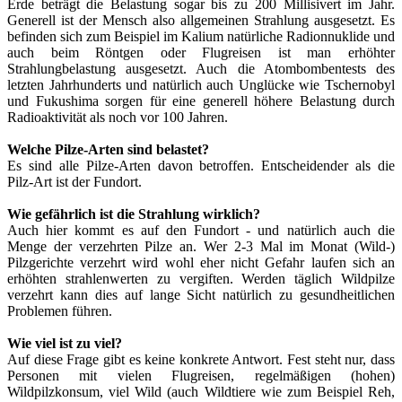
Erde beträgt die Belastung sogar bis zu 200 Millisivert im Jahr.
Generell ist der Mensch also allgemeinen Strahlung ausgesetzt. Es
befinden sich zum Beispiel im Kalium natürliche Radionnuklide und
auch beim Röntgen oder Flugreisen ist man erhöhter
Strahlungbelastung ausgesetzt. Auch die Atombombentests des
letzten Jahrhunderts und natürlich auch Unglücke wie Tschernobyl
und Fukushima sorgen für eine generell höhere Belastung durch
Radioaktivität als noch vor 100 Jahren.
Welche Pilze-Arten sind belastet?
Es sind alle Pilze-Arten davon betroffen. Entscheidender als die
Pilz-Art ist der Fundort.
Wie gefährlich ist die Strahlung wirklich?
Auch hier kommt es auf den Fundort - und natürlich auch die
Menge der verzehrten Pilze an. Wer 2-3 Mal im Monat (Wild-)
Pilzgerichte verzehrt wird wohl eher nicht Gefahr laufen sich an
erhöhten strahlenwerten zu vergiften. Werden täglich Wildpilze
verzehrt kann dies auf lange Sicht natürlich zu gesundheitlichen
Problemen führen.
Wie viel ist zu viel?
Auf diese Frage gibt es keine konkrete Antwort. Fest steht nur, dass
Personen mit vielen Flugreisen, regelmäßigen (hohen)
Wildpilzkonsum, viel Wild (auch Wildtiere wie zum Beispiel Reh,