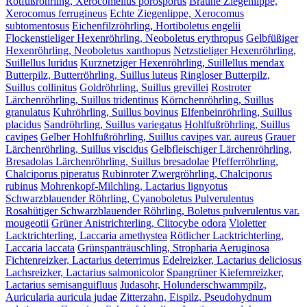
Rotfußröhrling, Xerocomellus porosporus
Braune Ziegenlippe,
Xerocomus ferrugineus
Echte Ziegenlippe, Xerocomus
subtomentosus
Eichenfilzröhrling, Hortiboletus engelii
Flockenstieliger Hexenröhrling, Neoboletus erythropus
Gelbfüßiger
Hexenröhrling, Neoboletus xanthopus
Netzstieliger Hexenröhrling,
Suillellus luridus
Kurznetziger Hexenröhrling, Suillellus mendax
Butterpilz, Butterröhrling, Suillus luteus
Ringloser Butterpilz,
Suillus collinitus
Goldröhrling, Suillus grevillei
Rostroter
Lärchenröhrling, Suillus tridentinus
Körnchenröhrling, Suillus
granulatus
Kuhröhrling, Suillus bovinus
Elfenbeinröhrling, Suillus
placidus
Sandröhrling, Suillus variegatus
Hohlfußröhrling, Suillus
cavipes
Gelber Hohlfußröhrling, Suillus cavipes var. aureus
Grauer
Lärchenröhrling, Suillus viscidus
Gelbfleischiger Lärchenröhrling,
Bresadolas Lärchenröhrling, Suillus bresadolae
Pfefferröhrling,
Chalciporus piperatus
Rubinroter Zwergröhrling, Chalciporus
rubinus
Mohrenkopf-Milchling, Lactarius lignyotus
Schwarzblauender Röhrling, Cyanoboletus Pulverulentus
Rosahütiger Schwarzblauender Röhrling, Boletus pulverulentus var.
mougeotii
Grüner Anistrichterling, Clitocybe odora
Violetter
Lacktrichterling, Laccaria amethystea
Rötlicher Lacktrichterling,
Laccaria laccata
Grünspanträuschling, Stropharia Aeruginosa
Fichtenreizker, Lactarius deterrimus
Edelreizker, Lactarius deliciosus
Lachsreizker, Lactarius salmonicolor
Spangrüner Kiefernreizker,
Lactarius semisanguifluus
Judasohr, Holunderschwammpilz,
Auricularia auricula judae
Zitterzahn, Eispilz, Pseudohydnum