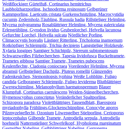
Weißflockiger Gürtelfuß, Cortinarius hemitrichus
Laubholzharzporling, Ischnoderma resinosum
Gelbgrüner
Kammporling, Laeticutis cristata
Gurkenschnitzling, Macrocystidia
cucumis
Zedernholz-Täubling, Russula badia
Rillstieliger Helmling,
Mycena polygramma
Rosablättriger Helmling, Mycena galericulata
Erlengrübling, Gyrodon lividus
Grubenlorchel, Helvella lacunosa
Gefurchte Lorchel, Helvella sulcata
Nördlicher Porling,
Climacocystis borealis
Lästiger Ritterling, Tricholoma inamoenum
Rotköpfiger Schleimpilz, Trichia decipiens
Langstielige Holzkeule,
Xylaria longipes
Samtiger Schichtpilz, Stereum subtomentosum
Schwarzweißes Filzbecherchen, Tapesia lividofusca
Buckeltramete,
Trametes gibbosa
Samtige Tramete, Trametes pubescens
Keulenflechte, Cladonia coniocraea
Voreilender Helmling, Mycena
abramsii
Gelbstieliger Dachpilz, Pluteus romellii
Glänzendes
Fadenkeulchen, Stemonitopsis typhina
Weiße Lohblüte, Fuligo
candida
Gelboranger Schleimpilz, Fuligo leviderma
Blutblättriger
Zwergschirmling, Melanophyllum haematospermum
Blauer
Klumpfuß, Cortinarius caerulescens
Weiden-Stängelbecherchen,
Hymenoscyphus conscriptus
Veränderlicher Spaltporling,
Schizopora paradoxa
Violettblättriges Tausendblatt, Baeospora
myriadophylla
Frühlings-Glockenschüppling, Conocybe aporos
Pilzmyzelgeflecht, Ozonium
Löwengelber Stielporling, Cerioporus
leptocephalus
Gilbende Tramete, Antrodiella serpula, Antrodiella
hoehnelii
Natternstieliger Schwefelkopf, Hypholoma marginatum
Gestreifter Nabeling, Gelbblättriger Nabeling, Gerronema