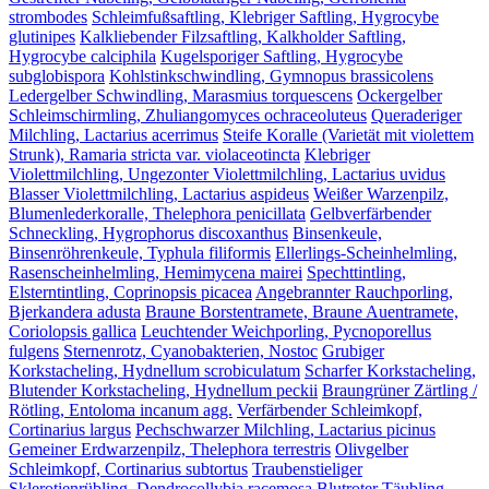
strombodes
Schleimfußsaftling, Klebriger Saftling, Hygrocybe
glutinipes
Kalkliebender Filzsaftling, Kalkholder Saftling,
Hygrocybe calciphila
Kugelsporiger Saftling, Hygrocybe
subglobispora
Kohlstinkschwindling, Gymnopus brassicolens
Ledergelber Schwindling, Marasmius torquescens
Ockergelber
Schleimschirmling, Zhuliangomyces ochraceoluteus
Queraderiger
Milchling, Lactarius acerrimus
Steife Koralle (Varietät mit violettem
Strunk), Ramaria stricta var. violaceotincta
Klebriger
Violettmilchling, Ungezonter Violettmilchling, Lactarius uvidus
Blasser Violettmilchling, Lactarius aspideus
Weißer Warzenpilz,
Blumenlederkoralle, Thelephora penicillata
Gelbverfärbender
Schneckling, Hygrophorus discoxanthus
Binsenkeule,
Binsenröhrenkeule, Typhula filiformis
Ellerlings-Scheinhelmling,
Rasenscheinhelmling, Hemimycena mairei
Spechttintling,
Elsterntintling, Coprinopsis picacea
Angebrannter Rauchporling,
Bjerkandera adusta
Braune Borstentramete, Braune Auentramete,
Coriolopsis gallica
Leuchtender Weichporling, Pycnoporellus
fulgens
Sternenrotz, Cyanobakterien, Nostoc
Grubiger
Korkstacheling, Hydnellum scrobiculatum
Scharfer Korkstacheling,
Blutender Korkstacheling, Hydnellum peckii
Braungrüner Zärtling /
Rötling, Entoloma incanum agg.
Verfärbender Schleimkopf,
Cortinarius largus
Pechschwarzer Milchling, Lactarius picinus
Gemeiner Erdwarzenpilz, Thelephora terrestris
Olivgelber
Schleimkopf, Cortinarius subtortus
Traubenstieliger
Sklerotienrübling, Dendrocollybia racemosa
Blutroter Täubling,