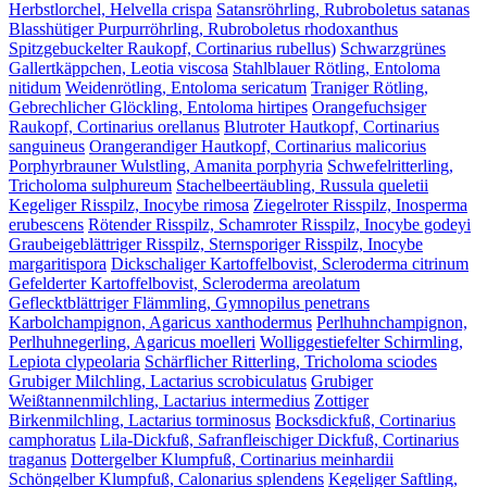
Herbstlorchel, Helvella crispa
Satansröhrling, Rubroboletus satanas
Blasshütiger Purpurröhrling, Rubroboletus rhodoxanthus
Spitzgebuckelter Raukopf, Cortinarius rubellus)
Schwarzgrünes
Gallertkäppchen, Leotia viscosa
Stahlblauer Rötling, Entoloma
nitidum
Weidenrötling, Entoloma sericatum
Traniger Rötling,
Gebrechlicher Glöckling, Entoloma hirtipes
Orangefuchsiger
Raukopf, Cortinarius orellanus
Blutroter Hautkopf, Cortinarius
sanguineus
Orangerandiger Hautkopf, Cortinarius malicorius
Porphyrbrauner Wulstling, Amanita porphyria
Schwefelritterling,
Tricholoma sulphureum
Stachelbeertäubling, Russula queletii
Kegeliger Risspilz, Inocybe rimosa
Ziegelroter Risspilz, Inosperma
erubescens
Rötender Risspilz, Schamroter Risspilz, Inocybe godeyi
Graubeigeblättriger Risspilz, Sternsporiger Risspilz, Inocybe
margaritispora
Dickschaliger Kartoffelbovist, Scleroderma citrinum
Gefelderter Kartoffelbovist, Scleroderma areolatum
Geflecktblättriger Flämmling, Gymnopilus penetrans
Karbolchampignon, Agaricus xanthodermus
Perlhuhnchampignon,
Perlhuhnegerling, Agaricus moelleri
Wolliggestiefelter Schirmling,
Lepiota clypeolaria
Schärflicher Ritterling, Tricholoma sciodes
Grubiger Milchling, Lactarius scrobiculatus
Grubiger
Weißtannenmilchling, Lactarius intermedius
Zottiger
Birkenmilchling, Lactarius torminosus
Bocksdickfuß, Cortinarius
camphoratus
Lila-Dickfuß, Safranfleischiger Dickfuß, Cortinarius
traganus
Dottergelber Klumpfuß, Cortinarius meinhardii
Schöngelber Klumpfuß, Calonarius splendens
Kegeliger Saftling,