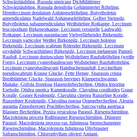
Schwärztäubling, Russula nigricans
Dichtblättriger
Schwärztäubling, Russula densifolia
Gehämmerter Röhrling,
Hemileccinum depilatum
Anhängselröhrling, Butyriboletus
appendiculatus
Nadelwald Anhängselröhrling, Gelber Steinpilz,
Butyriboletus subappendiculatus
Weißstielige Rotkappe, Leccinum
leucopodium
Birkenrotkappe, Leccinum versipelle
Laubwald-
Rotkappe, Leccinum aurantiacum
Vielverfärbender Birkenpilz,
Leccinum variicolor
Weißer Birkenpilz, Leccinum holopus
Birkenpilz, Leccinum scabrum
Rötender Birkenpilz, Leccinum
oxydabile
Schwarzhütiger Birkenpilz, Leccinum melaneum
Pappel-
Raufuß, Leccinum duriusculum
Wollstieliger Raufußröhrling (weiße
Form), Leccinum cyaneobasileucum
Wollstieliger Raufußröhrling,
Leccinum cyaneobasileucum
Hainbuchenraufuß, Leccinellum
pseudoscabrum
Krause Glucke, Fette Henne, Sparassis crispa
Breitblättrige Glucke, Sparassis brevipes
Klapperschwamm,
Maitake, Grifola frondosa
Hasenohrbecherling, Otidea leporina
Eselsohr, Otidea onotica
Kammkoralle, Clavulina coralloides
Graue
Koralle, Grauer Keulenpilz, Clavulina cinerea
Runzelige Koralle,
Runzeliger Keulenpilz, Clavulina rugosa
Orangebecherling, Aleuria
aurantia
Zinnoberroter Prachtbecherling, Sarcoscypha austriaca
Blasiger Becherling, Peziza vesiculosa
Parasol, Riesenschirmling,
Macrolepiota procera
Rußbrauner Riesenschirmling, Düsterer
Parasol, Macrolepiota procera var. fuliginosa
Sternschuppiger
Riesenschirmling, Macrolepiota fuliginosa
Olivbrauner
Safranschirmling, Chlorophyllum olivieri
Amiant-