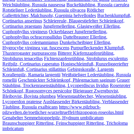
Weichtäubling, Russula nauseosa
Buckeltäubling, Russula caerulea
Rotstieliger Ledertäubling, Russula olivacea
Rötlicher
Gallerttrichter, Malchusohr, Guepinia helvelloides
Buchenklumpfuß,
Cortinarius anserinus
Schleiereule, Blaugestiefelter Schleimkopf,
Cortinarius praestans
Jungfernellerling, Glasigweißer Ellerling,
Cuphophyllus virgineus
Ockerblasser Jungfernellerling,
Cuphophyllus ochraceopallidus
Dattelbrauner Ellerling,
Cuphophyllus colemannianus
Dunkelscheibiger Ellerling,
Hygrocybe virginea var. fuscescens
Purpurfleckender Klumpfuß,
Thaxterogaster purpurascens
Bitterer Kiefernzapfenrübling,
Strobilurus tenacellus
Fichtenzapfenrübling, Strobilurus esculentus
Reifpilz, Cortinarius caperatus
Honigschleimfuß, Runzeliggeriefter
Schleimfuß, Cortinarius stillatitius
Gebirgskoralle, Largents
Korallenpilz, Ramaria largentii
Weißstieliger Ledertäubling, Russula
romellii
Geschmückter Schleimkopf, Phlegmacium saginum
Grauer
Stäubling, Trockenrasenstäubling, Lycoperdiscus lividus
Rosenroter
Schönkopf, Rugosomyces persicolor
Bleigrauer Zwergbovist,
Bleibovist, Bovista plumbea
Wiesenstaubbecher, Wiesenstäubling,
Lycoperdon pratense
Ausblassender Birkentäubling, Verblassender
Täubling, Russula exalbicans
https://www.pilzbuch-
pilzwelten.de/roetlicher-wurzeltrueffel/rhizopogon-roseolus.html
Genabelter Semmelstoppelpilz, Hydnum umbilicatum
Braunschuppiger Ritterling, Feinschuppiger Ritterling, Tricholoma
imbricatum