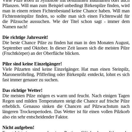
Viele Pilze leben in Symbiose mit bestimmten Baumarten oder auch
Pflanzen. Will man zum Beispiel unbedingt Birkenpilze finden, wird
man in einem reinen Fichtenbestand keine Chance haben. Will man
Fichtensteinpilze finden, so sollte man sich einen Fichtenwald für
die Pilzsuche aussuchen. Wie der Titel schon sagt - immer dem
Namen nach!
Die richtige Jahreszeit!
Die beste Chance Pilze zu finden hat man in den Monaten August,
September und Oktober. In dieser Zeit lassen sich die meisten Pilze
(Fruchtkörper) an der Oberfläche blicken.
Pilze sind keine Einzelgänger!
Viele Pilzarten sind keine Einzelgänger. Hat man einen Steinpilz,
Maronenröhrling, Pfifferling oder Birkenpilz entdeckt, lohnt es sich
fast immer genauer zu suchen.
Das richtige Wetter!
Die meisten Pilze mögen es warm und feucht. Nach einigen Tagen
Regen und milden Temperaturen steigt die Chance auf frische Pilze
erheblich. Genauso sinken die Chancen auf Pilzwachstum nach
längeren Trockenperioden. Das Wetter ist für einen vollen Pilzkorb
also ein sehr entscheidender Faktor.
Nicht aufgeben!