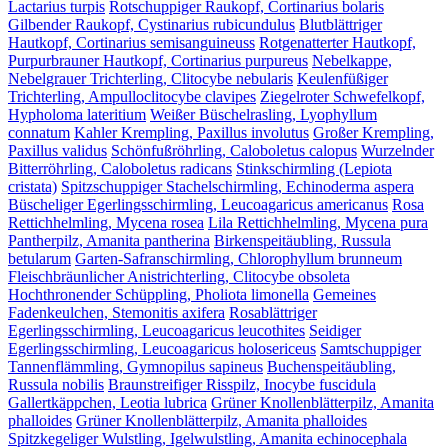
Lactarius turpis
Rotschuppiger Raukopf, Cortinarius bolaris
Gilbender Raukopf, Cystinarius rubicundulus
Blutblättriger
Hautkopf, Cortinarius semisanguineuss
Rotgenatterter Hautkopf,
Purpurbrauner Hautkopf, Cortinarius purpureus
Nebelkappe,
Nebelgrauer Trichterling, Clitocybe nebularis
Keulenfüßiger
Trichterling, Ampulloclitocybe clavipes
Ziegelroter Schwefelkopf,
Hypholoma lateritium
Weißer Büschelrasling, Lyophyllum
connatum
Kahler Krempling, Paxillus involutus
Großer Krempling,
Paxillus validus
Schönfußröhrling, Caloboletus calopus
Wurzelnder
Bitterröhrling, Caloboletus radicans
Stinkschirmling (Lepiota
cristata)
Spitzschuppiger Stachelschirmling, Echinoderma aspera
Büscheliger Egerlingsschirmling, Leucoagaricus americanus
Rosa
Rettichhelmling, Mycena rosea
Lila Rettichhelmling, Mycena pura
Pantherpilz, Amanita pantherina
Birkenspeitäubling, Russula
betularum
Garten-Safranschirmling, Chlorophyllum brunneum
Fleischbräunlicher Anistrichterling, Clitocybe obsoleta
Hochthronender Schüppling, Pholiota limonella
Gemeines
Fadenkeulchen, Stemonitis axifera
Rosablättriger
Egerlingsschirmling, Leucoagaricus leucothites
Seidiger
Egerlingsschirmling, Leucoagaricus holosericeus
Samtschuppiger
Tannenflämmling, Gymnopilus sapineus
Buchenspeitäubling,
Russula nobilis
Braunstreifiger Risspilz, Inocybe fuscidula
Gallertkäppchen, Leotia lubrica
Grüner Knollenblätterpilz, Amanita
phalloides
Grüner Knollenblätterpilz, Amanita phalloides
Spitzkegeliger Wulstling, Igelwulstling, Amanita echinocephala