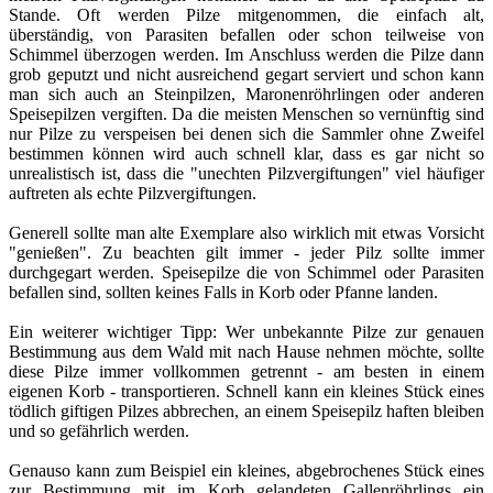
Stande. Oft werden Pilze mitgenommen, die einfach alt,
überständig, von Parasiten befallen oder schon teilweise von
Schimmel überzogen werden. Im Anschluss werden die Pilze dann
grob geputzt und nicht ausreichend gegart serviert und schon kann
man sich auch an Steinpilzen, Maronenröhrlingen oder anderen
Speisepilzen vergiften. Da die meisten Menschen so vernünftig sind
nur Pilze zu verspeisen bei denen sich die Sammler ohne Zweifel
bestimmen können wird auch schnell klar, dass es gar nicht so
unrealistisch ist, dass die "unechten Pilzvergiftungen" viel häufiger
auftreten als echte Pilzvergiftungen.
Generell sollte man alte Exemplare also wirklich mit etwas Vorsicht
"genießen". Zu beachten gilt immer - jeder Pilz sollte immer
durchgegart werden. Speisepilze die von Schimmel oder Parasiten
befallen sind, sollten keines Falls in Korb oder Pfanne landen.
Ein weiterer wichtiger Tipp: Wer unbekannte Pilze zur genauen
Bestimmung aus dem Wald mit nach Hause nehmen möchte, sollte
diese Pilze immer vollkommen getrennt - am besten in einem
eigenen Korb - transportieren. Schnell kann ein kleines Stück eines
tödlich giftigen Pilzes abbrechen, an einem Speisepilz haften bleiben
und so gefährlich werden.
Genauso kann zum Beispiel ein kleines, abgebrochenes Stück eines
zur Bestimmung mit im Korb gelandeten Gallenröhrlings ein