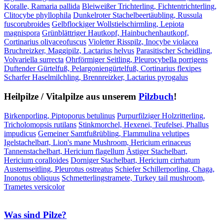
Koralle, Ramaria pallida
Bleiweißer Trichterling, Fichtentrichterling,
Clitocybe phyllophila
Dunkelroter Stachelbeertäubling, Russula
fuscorubroides
Gelbflockiger Wollstielschirmling, Lepiota
magnispora
Grünblättriger Hautkopf, Hainbuchenhautkopf,
Cortinarius olivaceofuscus
Violetter Risspilz, Inocybe violacea
Bruchreizker, Maggipilz, Lactarius helvus
Parasitischer Scheidling,
Volvariella surrecta
Ohrförmiger Seitling, Pleurocybella porrigens
Duftender Gürtelfuß, Pelargoniengürtelfuß, Cortinarius flexipes
Scharfer Haselmilchling, Brennreizker, Lactarius pyrogalus
Heilpilze / Vitalpilze aus unserem
Pilzbuch
!
Birkenporling, Piptoporus betulinus
Purpurfilziger Holzritterling,
Tricholomopsis rutilans
Stinkmorchel, Hexenei, Teufelsei, Phallus
impudicus
Gemeiner Samtfußrübling, Flammulina velutipes
Igelstachelbart, Lion's mane Mushroom, Hericium erinaceus
Tannenstachelbart, Hericium flagellum
Ästiger Stachelbart,
Hericium coralloides
Dorniger Stachelbart, Hericium cirrhatum
Austernseitling, Pleurotus ostreatus
Schiefer Schillerporling, Chaga,
Inonotus obliquus
Schmetterlingstramete, Turkey tail mushroom,
Trametes versicolor
Was sind Pilze?