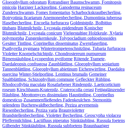
Gloeophyllum odoratum
Rotrandiger Baumschwamm, Fomitopsis
pinicola
Harziger Lackporling, Ganoderma resinaceum
Zunderschwamm, Fomes fomentarius
Scharbockskrautbecherling,
Botryotinia ficariarum
Anemonenbecherling, Dumontinia tuberosa
Haselbecherling, Encoelia furfuracea
Goldmistpilz, Bolbitius
titubans
Blutmilchpilz, Lycogala epidendrum
Konischer
Blutmilchpilz, Lycogala conicum
Vielgestaltige Holzkeule, Xylaria
polymorpha
Zungenkernkeule, Tolypocladium ophioglossoides
Gesäter Tintling, Coprinellus disseminatus
Zwergfaserling,
Psathyrella pygmaea
Wintertrompetenschnitzling, Tubaria furfuracea
Violetter Knorpelschichtpilz, Chondrostereum purpureum
Birnenstäubling,Lycoperdon pyriforme
Rötende Tramete,
Daedaleopsis confragosa
Zaunblättling, Gloeophyllum sepiarium
Tannenblättling, Gloeophyllum abietinum
Eichenwirrling, Daedalea
quercina
Winter-Stielporling, Lentinus brumalis
Gemeiner
Spaltblättling, Schizophyllum commune
Gefleckter Rübling,
Rhodocollybia maculata
Rosafarbener Rindenpilz, Laeticorticium
roseum
Kirschbaum-Kraterpilz, Craterocolla cerasi
Fettigglänzender
Häubling, Meottomyces dissimulans
Haustintling, Coprinellus
domesticus
Zusammenfließendes Fadenkeulchen, Stemonitis
splendens
Buchenwaldbecherling, Peziza arvernensis
Riesenbecherling, Peziza varia
Braunvioletter
Brandstellenbecherling, Violetter Becherling, Geoscypha violacea
Pfeffermilchling, Lactifluus piperatus
Stinktäubling, Russula foetens
Gilbender Stinktäubling, Russula subfoetens
Braunhaariger