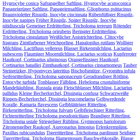
Hygrocybe conica
Safrangelber Saftling, Hygrocybe acutoconica
Papageigrüner Saftling, Papageiensaftling, Gliophorus psittacinus
Braunvioletter Risspilz, Inocybe cincinnata
Rübenfüßiger Risspilz,
Inocybe napipes
Früher Risspilz, Später Risspilz, Inocybe
nitidiuscula
Gemeiner Erdritterling, Tricholoma terreum
Rötender
Erdritterling, Tricholoma orirubens
Beringter Erdritterling,
Tricholoma cingulatum
Weißlicher Anistrichterling, Clitocybe
fragrans
Zimtfarbener Weichporling, Hapalopilus rutilans
Wolliger
Milchling, Lactifluus vellereus
Blasser Birkenmilchling, Lactarius
pubescens
Flaumiger Moormilchling, Lactarius scoticus
Kupferroter
Hautkopf, Cortinarius uliginosus
Orangefüssiger Hautkopf,
Cortinarius bataillei
Zimthautkopf, Cortinarius cinnamomeus
Tauber
Steinreizker, Hypomyces lateritius
Bischofsmütze, Gyromitra infula
Seifenritterling, Tricholoma saponaceum
Geradrandiger Rötling,
Entocybe turbida
Tonblasser Fälbling, Hebeloma crustuliniforme
Mandeltäubling, Russula grata
Fleischblasser Milchling, Lactarius
pallidus
Kleine Becherlorchel, Dissingia confusa
Schwarzweiße
Rippen-Becherlorchel, Dissingia leucomelaena
Gelbwerdende
Koralle, Ramaria flavescens
Gelbblättriger Ritterling,
Birkenritterling, Tricholoma fulvum
Gelbfleischiger Ritterling,
Fichtenritterling Tricholoma pseudonictitans
Brandiger Ritterling,
Tricholoma ustale
Striegeliger Rübling, Gymnopus hariolorum
Zitronengelber Raukopf, Aureonarius limonius
Erlenkrempling,
Paxillus rubicundulus
Tigerritterling, Tricholoma pardinum
Seidiger
Tigerritterling, Tricholoma filamentosum
Bauchwehkoralle, Blasse