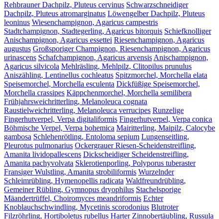
Rehbrauner Dachpilz, Pluteus cervinus
Schwarzschneidiger
Dachpilz, Pluteus atromarginatus
Löwengelber Dachpilz, Pluteus
leoninus
Wiesenchampignon, Agaricus campestris
Stadtchampignon, Stadtegerling, Agaricus bitorquis
Schiefknolliger
Anischampignon, Agaricus essettei
Riesenchampignon, Agaricus
augustus
Großsporiger Champignon, Riesenchampignon, Agaricus
urinascens
Schafchampignon, Agaricus arvensis
Anischampignon,
Agaricus silvicola
Mehlräsling, Mehlpilz, Clitopilus prunulus
Aniszähling, Lentinellus cochleatus
Spitzmorchel, Morchella elata
Speisemorchel, Morchella esculenta
Dickfüßige Speisemorchel,
Morchella crassipes
Käppchenmorchel, Morchella semilibera
Frühjahrsweichritterling, Melanoleuca cognata
Raustielweichritterling, Melanoleuca verrucipes
Runzelige
Fingerhutverpel, Verpa digitaliformis
Fingerhutverpel, Verpa conica
Böhmische Verpel, Verpa bohemica
Mairitterling, Maipilz, Calocybe
gambosa
Schlehenrötling, Entoloma sepium
Lungenseitling,
Pleurotus pulmonarius
Ockergrauer Riesen-Scheidenstreifling,
Amanita lividopallescens
Dickscheidiger Scheidenstreifling,
Amanita pachyvolvata
Sklerotienporling, Polyporus tuberaster
Fransiger Wulstling, Amanita strobiliformis
Wurzelnder
Schleimrübling, Hymenopellis radicata
Waldfreundrübling,
Gemeiner Rübling, Gymnopus dryophilus
Stachelsporige
Mäandertrüffel, Choiromyces meandriformis
Echter
Knoblauchschwindling, Mycetinis scorodonius
Blutroter
Filzröhrling, Hortiboletus rubellus
Harter Zinnobertäubling, Russula