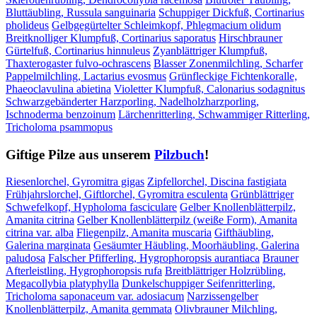
Bluttäubling, Russula sanguinaria
Schuppiger Dickfuß, Cortinarius
pholideus
Gelbgegürtelter Schleimkopf, Phlegmacium olidum
Breitknolliger Klumpfuß, Cortinarius saporatus
Hirschbrauner
Gürtelfuß, Cortinarius hinnuleus
Zyanblättriger Klumpfuß,
Thaxterogaster fulvo-ochrascens
Blasser Zonenmilchling, Scharfer
Pappelmilchling, Lactarius evosmus
Grünfleckige Fichtenkoralle,
Phaeoclavulina abietina
Violetter Klumpfuß, Calonarius sodagnitus
Schwarzgebänderter Harzporling, Nadelholzharzporling,
Ischnoderma benzoinum
Lärchenritterling, Schwammiger Ritterling,
Tricholoma psammopus
Giftige Pilze aus unserem
Pilzbuch
!
Riesenlorchel, Gyromitra gigas
Zipfellorchel, Discina fastigiata
Frühjahrslorchel, Giftlorchel, Gyromitra esculenta
Grünblättriger
Schwefelkopf, Hypholoma fasciculare
Gelber Knollenblätterpilz,
Amanita citrina
Gelber Knollenblätterpilz (weiße Form), Amanita
citrina var. alba
Fliegenpilz, Amanita muscaria
Gifthäubling,
Galerina marginata
Gesäumter Häubling, Moorhäubling, Galerina
paludosa
Falscher Pfifferling, Hygrophoropsis aurantiaca
Brauner
Afterleistling, Hygrophoropsis rufa
Breitblättriger Holzrübling,
Megacollybia platyphylla
Dunkelschuppiger Seifenritterling,
Tricholoma saponaceum var. adosiacum
Narzissengelber
Knollenblätterpilz, Amanita gemmata
Olivbrauner Milchling,