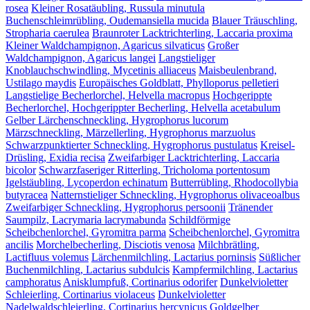
rosea
Kleiner Rosatäubling, Russula minutula
Buchenschleimrübling, Oudemansiella mucida
Blauer Träuschling,
Stropharia caerulea
Braunroter Lacktrichterling, Laccaria proxima
Kleiner Waldchampignon, Agaricus silvaticus
Großer
Waldchampignon, Agaricus langei
Langstieliger
Knoblauchschwindling, Mycetinis alliaceus
Maisbeulenbrand,
Ustilago maydis
Europäisches Goldblatt, Phylloporus pelletieri
Langstielige Becherlorchel, Helvella macropus
Hochgerippte
Becherlorchel, Hochgerippter Becherling, Helvella acetabulum
Gelber Lärchenschneckling, Hygrophorus lucorum
Märzschneckling, Märzellerling, Hygrophorus marzuolus
Schwarzpunktierter Schneckling, Hygrophorus pustulatus
Kreisel-
Drüsling, Exidia recisa
Zweifarbiger Lacktrichterling, Laccaria
bicolor
Schwarzfaseriger Ritterling, Tricholoma portentosum
Igelstäubling, Lycoperdon echinatum
Butterrübling, Rhodocollybia
butyracea
Natternstieliger Schneckling, Hygrophorus olivaceoalbus
Zweifarbiger Schneckling, Hygrophorus persoonii
Tränender
Saumpilz, Lacrymaria lacrymabunda
Schildförmige
Scheibchenlorchel, Gyromitra parma
Scheibchenlorchel, Gyromitra
ancilis
Morchelbecherling, Disciotis venosa
Milchbrätling,
Lactifluus volemus
Lärchenmilchling, Lactarius porninsis
Süßlicher
Buchenmilchling, Lactarius subdulcis
Kampfermilchling, Lactarius
camphoratus
Anisklumpfuß, Cortinarius odorifer
Dunkelvioletter
Schleierling, Cortinarius violaceus
Dunkelvioletter
Nadelwaldschleierling, Cortinarius hercynicus
Goldgelber