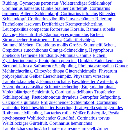
Rübling, Gymnopus peronatus
Violettrandiger Schleimkopf,
Cortinarius balteatus
Dunkelbrauner Gürtelfuß, Cortinarius
brunneus
Bitterer Schleimkopf, Cortinarius infractus
Bitterster
Schleimkopf, Cortinarius vibratilis
Unverschämter Ritterling,
Tricholoma lascivum
Dreifarbiger Krempentrichterling,
Leucopaxillus compactus
Rotbraune Koralle, Ramaria rubella
Warzige Hirschtrüffel, Elaphomyces granulatus
Eichen-
Stromabecher, Rutstroemia firma
Gallertfleischiges
Stummelfüßchen, Crepidotus mollis
Großes Stummelfüßchen,
Crepidotus autochthonus
Orange-Schneckling, Hygrophorus
abieticola
Gemeine Hundsrute, Mutinus Caninus
Eichen-
Zystidenrindenpilz, Peniophora quercina
Dunkles Fadenkeulchen,
Stemonitis fusca
Safranroter Schüppling, Pholiota astragalina
Grauer
Mehltrichterling, Clitocybe ditopa
Gitterschleimpilz, Physarum
polycephalum
Gelber Eierschleimpilz, Physarum virescens
Laubholzknäueling, Panus conchatus
Beschleierter Zwitterling,
Asterophora parasitica
Schmutzbecherling, Bulgaria inquinans
Violettblättriger Schleimfuß, Cortinarius delibutus
Tropfender
Schillerporling, Pseudoinonotus dryadeus
Getropfter Saftporling,
Calcipostia guttulata
Erdigriechender Schleimkopf, Cortinarius
variicolor
Reichbeschleierter Faserling, Psathyrella spintrigeroides
Rotbrauner Milchling, Lactarius rufus
Weißer Polsterpilz, Postia
ptychogaster
Wohlriechender Gürtelfuß, Cortinarius torvus
Weißflockiger Gürtelfuß, Cortinarius hemitrichus
Laubholzharzporling, Ischnoderma resinosum
Gelbgrüner