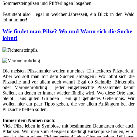
Sommersteinpilzen und Pfifferlingen losgehen.
Fest steht also - egal in welcher Jahreszeit, ein Blick in den Wald
lohnt immer!
Wie findet man Pilze? Wo und Wann sich die Suche
lohnt!
Die meisten Pilzsammler wollen nur eines: Ein leckeres Pilzgericht!
Aber wo soll man mit dem Suchen anfangen? Wo lohnt sich die
Pilzsuche und vor allem auch wann? Egal ob Steinpilz, Birkenpilz
oder Maronenröhrling - jeder eingefleischte Pilzsammler kennt
Stellen, an denen er immer wieder fündig wird. Wo diese Orte sind
bleibt - aus guten Gründen - ein gut gehütetes Geheimnis. Wir
wollen hier ein paar Tipps geben, die vor allem Anfängern bei der
Pilzsuche helfen sollen.
Immer dem Namen nach!
Viele Pilze leben in Symbiose mit bestimmten Baumarten oder auch
Pflanzen. Will man zum Beispiel unbedingt Birkenpilze finden, wird
man in einem reinen Fichtenbestand keine Chance haben. Will man