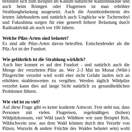
befinden sich zum Beispiel im Kalium natürliche Radionnuklide und
auch beim Röntgen oder Flugreisen ist man erhöhter
Strahlungbelastung ausgesetzt. Auch die Atombombentests des
letzten Jahrhunderts und natürlich auch Unglücke wie Tschernobyl
und Fukushima sorgen für eine generell höhere Belastung durch
Radioaktivität als noch vor 100 Jahren.
Welche Pilze-Arten sind belastet?
Es sind alle Pilze-Arten davon betroffen. Entscheidender als die
Pilz-Art ist der Fundort.
Wie gefährlich ist die Strahlung wirklich?
Auch hier kommt es auf den Fundort - und natürlich auch die
Menge der verzehrten Pilze an. Wer 2-3 Mal im Monat (Wild-)
Pilzgerichte verzehrt wird wohl eher nicht Gefahr laufen sich an
erhöhten strahlenwerten zu vergiften. Werden täglich Wildpilze
verzehrt kann dies auf lange Sicht natürlich zu gesundheitlichen
Problemen führen.
Wie viel ist zu viel?
Auf diese Frage gibt es keine konkrete Antwort. Fest steht nur, dass
Personen mit vielen Flugreisen, regelmäßigen (hohen)
Wildpilzkonsum, viel Wild (auch Wildtiere wie zum Beispiel Reh,
Wildschwein usw. aus dem Wald können durch den Verzehr von
Pilzen, Wurzeln & andere Früchte des Waldes belastet sein) wohl