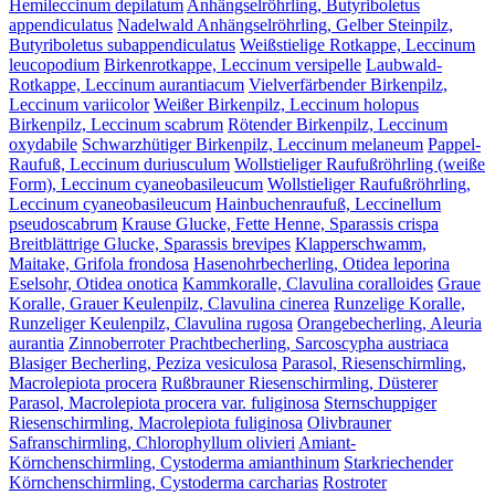
Hemileccinum depilatum
Anhängselröhrling, Butyriboletus
appendiculatus
Nadelwald Anhängselröhrling, Gelber Steinpilz,
Butyriboletus subappendiculatus
Weißstielige Rotkappe, Leccinum
leucopodium
Birkenrotkappe, Leccinum versipelle
Laubwald-
Rotkappe, Leccinum aurantiacum
Vielverfärbender Birkenpilz,
Leccinum variicolor
Weißer Birkenpilz, Leccinum holopus
Birkenpilz, Leccinum scabrum
Rötender Birkenpilz, Leccinum
oxydabile
Schwarzhütiger Birkenpilz, Leccinum melaneum
Pappel-
Raufuß, Leccinum duriusculum
Wollstieliger Raufußröhrling (weiße
Form), Leccinum cyaneobasileucum
Wollstieliger Raufußröhrling,
Leccinum cyaneobasileucum
Hainbuchenraufuß, Leccinellum
pseudoscabrum
Krause Glucke, Fette Henne, Sparassis crispa
Breitblättrige Glucke, Sparassis brevipes
Klapperschwamm,
Maitake, Grifola frondosa
Hasenohrbecherling, Otidea leporina
Eselsohr, Otidea onotica
Kammkoralle, Clavulina coralloides
Graue
Koralle, Grauer Keulenpilz, Clavulina cinerea
Runzelige Koralle,
Runzeliger Keulenpilz, Clavulina rugosa
Orangebecherling, Aleuria
aurantia
Zinnoberroter Prachtbecherling, Sarcoscypha austriaca
Blasiger Becherling, Peziza vesiculosa
Parasol, Riesenschirmling,
Macrolepiota procera
Rußbrauner Riesenschirmling, Düsterer
Parasol, Macrolepiota procera var. fuliginosa
Sternschuppiger
Riesenschirmling, Macrolepiota fuliginosa
Olivbrauner
Safranschirmling, Chlorophyllum olivieri
Amiant-
Körnchenschirmling, Cystoderma amianthinum
Starkriechender
Körnchenschirmling, Cystoderma carcharias
Rostroter