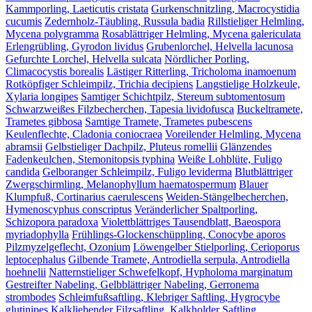
Kammporling, Laeticutis cristata
Gurkenschnitzling, Macrocystidia
cucumis
Zedernholz-Täubling, Russula badia
Rillstieliger Helmling,
Mycena polygramma
Rosablättriger Helmling, Mycena galericulata
Erlengrübling, Gyrodon lividus
Grubenlorchel, Helvella lacunosa
Gefurchte Lorchel, Helvella sulcata
Nördlicher Porling,
Climacocystis borealis
Lästiger Ritterling, Tricholoma inamoenum
Rotköpfiger Schleimpilz, Trichia decipiens
Langstielige Holzkeule,
Xylaria longipes
Samtiger Schichtpilz, Stereum subtomentosum
Schwarzweißes Filzbecherchen, Tapesia lividofusca
Buckeltramete,
Trametes gibbosa
Samtige Tramete, Trametes pubescens
Keulenflechte, Cladonia coniocraea
Voreilender Helmling, Mycena
abramsii
Gelbstieliger Dachpilz, Pluteus romellii
Glänzendes
Fadenkeulchen, Stemonitopsis typhina
Weiße Lohblüte, Fuligo
candida
Gelboranger Schleimpilz, Fuligo leviderma
Blutblättriger
Zwergschirmling, Melanophyllum haematospermum
Blauer
Klumpfuß, Cortinarius caerulescens
Weiden-Stängelbecherchen,
Hymenoscyphus conscriptus
Veränderlicher Spaltporling,
Schizopora paradoxa
Violettblättriges Tausendblatt, Baeospora
myriadophylla
Frühlings-Glockenschüppling, Conocybe aporos
Pilzmyzelgeflecht, Ozonium
Löwengelber Stielporling, Cerioporus
leptocephalus
Gilbende Tramete, Antrodiella serpula, Antrodiella
hoehnelii
Natternstieliger Schwefelkopf, Hypholoma marginatum
Gestreifter Nabeling, Gelbblättriger Nabeling, Gerronema
strombodes
Schleimfußsaftling, Klebriger Saftling, Hygrocybe
glutinipes
Kalkliebender Filzsaftling, Kalkholder Saftling,