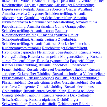
mesenterica
Violetter Rötelritterling, Lepista nuda
Lavendelfarbener
Rötelritterling, Lepista glaucocana
Lilastieliger Rötelritterling,
Lepista saeva
Perlpilz, Amanita rubescens
Grauer Wulstling,
Amanita excelsa
Olivgrauer Scheidenstreifling, Amanita
olivaceogrisea
Grauhäutiger Scheidenstreifling, Amanita
submembranacea
Rotbrauner Scheidenstreifling, Amanita fulva
Pappelstreifling, Amanita simulans Contu
Orangegelber
Scheidenstreifling, Amanita crocea
Brauner
Riesenscheidenstreifling, Amanita spadicea
Grauer
Scheidenstreifling, Amanita vaginata
Zweifarbiger
Scheidenstreifling, Amanita battarrae
Stockschwämmchen,
Kuehneromyces mutabilis
Rauchblättriger Schwefelkopf,
Hypholoma capnoides
Fleischroter Speisetäubling, Russula vesca
Heringstäubling, Russula xerampelina
Morgenrottäubling, Russula
aurora
Frauentäubling, Russula cyanoxantha
Papageitäubling,
Kleiner Frauentäubling, Russula ionochlora
Olivfarbener
Frauentäubling, Russula peltereaui
Grasgrüner Täubling, Russula
aeruginea
Ockergelber Täubling, Russula ochroleuca
Violettstieliger
Pfirsichtäubling, Russula violeipes
Weißstieliger Ockertäubling /
Pfirsichtäubling, Russula citrina
Gelber Graustieltäubling, Russula
claroflava
Orangeroter Graustieltäubling, Russula decolorans
Goldtäubling, Russula aurea
Apfeltäubling, Russula paludosa
Grüngefelderter Täubling, Russula virescens
Dickblättriger
Schwärztäubling, Russula nigricans
Dichtblättriger
Schwärztäubling, Russula densifolia
Gehämmerter Röhrling,