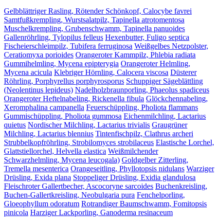
Gelbblättriger Rasling, Rötender Schönkopf, Calocybe favrei
Samtfußkrempling, Wurstsalatpilz, Tapinella atrotomentosa
Muschelkrempling, Grubenschwamm, Tapinella panuoides
Gallenröhrling, Tylopilus felleus
Hexenbutter, Fuligo septica
Fischeierschleimpilz, Tubifera ferruginosa
Weißgelbes Netzpolster,
Ceratiomyxa porioides
Orangeroter Kammpilz, Phlebia radiata
Gummihelmling, Mycena epipterygia
Orangeroter Helmling,
Mycena acicula
Klebriger Hörnling, Calocera viscosa
Düsterer
Röhrling, Porphyrellus porphyrosporus
Schuppiger Sägeblättling
(Neolentinus lepideus)
Nadelholzbraunporling, Phaeolus spadiceus
Orangeroter Heftelnabeling, Rickenella fibula
Glöckchennabeling,
Xeromphalina campanella
Feuerschüppling, Pholiota flammans
Gummischüppling, Pholiota gummosa
Eichenmilchling, Lactarius
quietus
Nordischer Milchling, Lactarius trivialis
Graugrüner
Milchling, Lactarius blennius
Tintenfischpilz, Clathrus archeri
Strubbelkopfröhrling, Strobilomyces strobilaceus
Elastische Lorchel,
Glattstiellorchel, Helvella elastica
Weißmilchender
Schwarzhelmling, Mycena leucogala)
Goldgelber Zitterling,
Tremella mesenterica
Orangeseitling, Phyllotopsis nidulans
Warziger
Drüsling, Exida plana
Stoppeliger Drüsling, Exidia glandulosa
Fleischroter Gallertbecher, Ascocoryne sarcoides
Buchenkreisling,
Buchen-Gallertkreisling, Neobulgaria pura
Fenchelporling,
Gloeophyllum odoratum
Rotrandiger Baumschwamm, Fomitopsis
pinicola
Harziger Lackporling, Ganoderma resinaceum