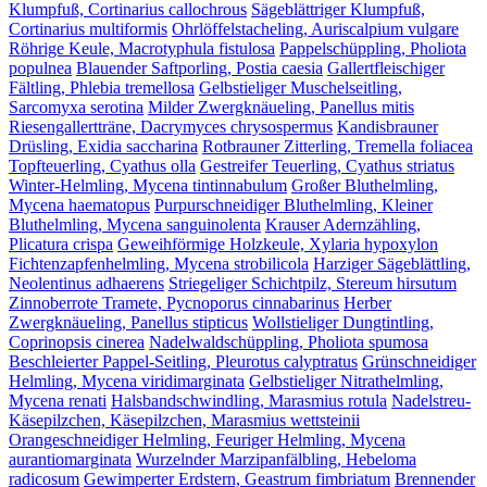
Klumpfuß, Cortinarius callochrous
Sägeblättriger Klumpfuß,
Cortinarius multiformis
Ohrlöffelstacheling, Auriscalpium vulgare
Röhrige Keule, Macrotyphula fistulosa
Pappelschüppling, Pholiota
populnea
Blauender Saftporling, Postia caesia
Gallertfleischiger
Fältling, Phlebia tremellosa
Gelbstieliger Muschelseitling,
Sarcomyxa serotina
Milder Zwergknäueling, Panellus mitis
Riesengallertträne, Dacrymyces chrysospermus
Kandisbrauner
Drüsling, Exidia saccharina
Rotbrauner Zitterling, Tremella foliacea
Topfteuerling, Cyathus olla
Gestreifer Teuerling, Cyathus striatus
Winter-Helmling, Mycena tintinnabulum
Großer Bluthelmling,
Mycena haematopus
Purpurschneidiger Bluthelmling, Kleiner
Bluthelmling, Mycena sanguinolenta
Krauser Adernzähling,
Plicatura crispa
Geweihförmige Holzkeule, Xylaria hypoxylon
Fichtenzapfenhelmling, Mycena strobilicola
Harziger Sägeblättling,
Neolentinus adhaerens
Striegeliger Schichtpilz, Stereum hirsutum
Zinnoberrote Tramete, Pycnoporus cinnabarinus
Herber
Zwergknäueling, Panellus stipticus
Wollstieliger Dungtintling,
Coprinopsis cinerea
Nadelwaldschüppling, Pholiota spumosa
Beschleierter Pappel-Seitling, Pleurotus calyptratus
Grünschneidiger
Helmling, Mycena viridimarginata
Gelbstieliger Nitrathelmling,
Mycena renati
Halsbandschwindling, Marasmius rotula
Nadelstreu-
Käsepilzchen, Käsepilzchen, Marasmius wettsteinii
Orangeschneidiger Helmling, Feuriger Helmling, Mycena
aurantiomarginata
Wurzelnder Marzipanfälbling, Hebeloma
radicosum
Gewimperter Erdstern, Geastrum fimbriatum
Brennender