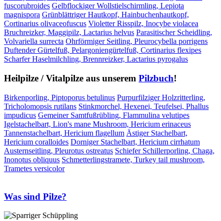
fuscorubroides
Gelbflockiger Wollstielschirmling, Lepiota
magnispora
Grünblättriger Hautkopf, Hainbuchenhautkopf,
Cortinarius olivaceofuscus
Violetter Risspilz, Inocybe violacea
Bruchreizker, Maggipilz, Lactarius helvus
Parasitischer Scheidling,
Volvariella surrecta
Ohrförmiger Seitling, Pleurocybella porrigens
Duftender Gürtelfuß, Pelargoniengürtelfuß, Cortinarius flexipes
Scharfer Haselmilchling, Brennreizker, Lactarius pyrogalus
Heilpilze / Vitalpilze aus unserem
Pilzbuch
!
Birkenporling, Piptoporus betulinus
Purpurfilziger Holzritterling,
Tricholomopsis rutilans
Stinkmorchel, Hexenei, Teufelsei, Phallus
impudicus
Gemeiner Samtfußrübling, Flammulina velutipes
Igelstachelbart, Lion's mane Mushroom, Hericium erinaceus
Tannenstachelbart, Hericium flagellum
Ästiger Stachelbart,
Hericium coralloides
Dorniger Stachelbart, Hericium cirrhatum
Austernseitling, Pleurotus ostreatus
Schiefer Schillerporling, Chaga,
Inonotus obliquus
Schmetterlingstramete, Turkey tail mushroom,
Trametes versicolor
Was sind Pilze?