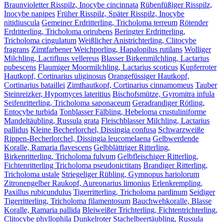
Braunvioletter Risspilz, Inocybe cincinnata
Rübenfüßiger Risspilz,
Inocybe napipes
Früher Risspilz, Später Risspilz, Inocybe
nitidiuscula
Gemeiner Erdritterling, Tricholoma terreum
Rötender
Erdritterling, Tricholoma orirubens
Beringter Erdritterling,
Tricholoma cingulatum
Weißlicher Anistrichterling, Clitocybe
fragrans
Zimtfarbener Weichporling, Hapalopilus rutilans
Wolliger
Milchling, Lactifluus vellereus
Blasser Birkenmilchling, Lactarius
pubescens
Flaumiger Moormilchling, Lactarius scoticus
Kupferroter
Hautkopf, Cortinarius uliginosus
Orangefüssiger Hautkopf,
Cortinarius bataillei
Zimthautkopf, Cortinarius cinnamomeus
Tauber
Steinreizker, Hypomyces lateritius
Bischofsmütze, Gyromitra infula
Seifenritterling, Tricholoma saponaceum
Geradrandiger Rötling,
Entocybe turbida
Tonblasser Fälbling, Hebeloma crustuliniforme
Mandeltäubling, Russula grata
Fleischblasser Milchling, Lactarius
pallidus
Kleine Becherlorchel, Dissingia confusa
Schwarzweiße
Rippen-Becherlorchel, Dissingia leucomelaena
Gelbwerdende
Koralle, Ramaria flavescens
Gelbblättriger Ritterling,
Birkenritterling, Tricholoma fulvum
Gelbfleischiger Ritterling,
Fichtenritterling Tricholoma pseudonictitans
Brandiger Ritterling,
Tricholoma ustale
Striegeliger Rübling, Gymnopus hariolorum
Zitronengelber Raukopf, Aureonarius limonius
Erlenkrempling,
Paxillus rubicundulus
Tigerritterling, Tricholoma pardinum
Seidiger
Tigerritterling, Tricholoma filamentosum
Bauchwehkoralle, Blasse
Koralle, Ramaria pallida
Bleiweißer Trichterling, Fichtentrichterling,
Clitocybe phyllophila
Dunkelroter Stachelbeertäubling, Russula