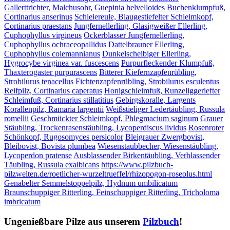
Gallerttrichter, Malchusohr, Guepinia helvelloides
Buchenklumpfuß,
Cortinarius anserinus
Schleiereule, Blaugestiefelter Schleimkopf,
Cortinarius praestans
Jungfernellerling, Glasigweißer Ellerling,
Cuphophyllus virgineus
Ockerblasser Jungfernellerling,
Cuphophyllus ochraceopallidus
Dattelbrauner Ellerling,
Cuphophyllus colemannianus
Dunkelscheibiger Ellerling,
Hygrocybe virginea var. fuscescens
Purpurfleckender Klumpfuß,
Thaxterogaster purpurascens
Bitterer Kiefernzapfenrübling,
Strobilurus tenacellus
Fichtenzapfenrübling, Strobilurus esculentus
Reifpilz, Cortinarius caperatus
Honigschleimfuß, Runzeliggeriefter
Schleimfuß, Cortinarius stillatitius
Gebirgskoralle, Largents
Korallenpilz, Ramaria largentii
Weißstieliger Ledertäubling, Russula
romellii
Geschmückter Schleimkopf, Phlegmacium saginum
Grauer
Stäubling, Trockenrasenstäubling, Lycoperdiscus lividus
Rosenroter
Schönkopf, Rugosomyces persicolor
Bleigrauer Zwergbovist,
Bleibovist, Bovista plumbea
Wiesenstaubbecher, Wiesenstäubling,
Lycoperdon pratense
Ausblassender Birkentäubling, Verblassender
Täubling, Russula exalbicans
https://www.pilzbuch-
pilzwelten.de/roetlicher-wurzeltrueffel/rhizopogon-roseolus.html
Genabelter Semmelstoppelpilz, Hydnum umbilicatum
Braunschuppiger Ritterling, Feinschuppiger Ritterling, Tricholoma
imbricatum
Ungenießbare Pilze aus unserem
Pilzbuch
!