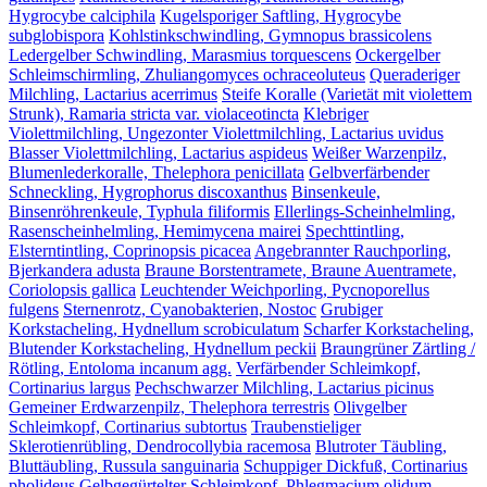
Hygrocybe calciphila
Kugelsporiger Saftling, Hygrocybe
subglobispora
Kohlstinkschwindling, Gymnopus brassicolens
Ledergelber Schwindling, Marasmius torquescens
Ockergelber
Schleimschirmling, Zhuliangomyces ochraceoluteus
Queraderiger
Milchling, Lactarius acerrimus
Steife Koralle (Varietät mit violettem
Strunk), Ramaria stricta var. violaceotincta
Klebriger
Violettmilchling, Ungezonter Violettmilchling, Lactarius uvidus
Blasser Violettmilchling, Lactarius aspideus
Weißer Warzenpilz,
Blumenlederkoralle, Thelephora penicillata
Gelbverfärbender
Schneckling, Hygrophorus discoxanthus
Binsenkeule,
Binsenröhrenkeule, Typhula filiformis
Ellerlings-Scheinhelmling,
Rasenscheinhelmling, Hemimycena mairei
Spechttintling,
Elsterntintling, Coprinopsis picacea
Angebrannter Rauchporling,
Bjerkandera adusta
Braune Borstentramete, Braune Auentramete,
Coriolopsis gallica
Leuchtender Weichporling, Pycnoporellus
fulgens
Sternenrotz, Cyanobakterien, Nostoc
Grubiger
Korkstacheling, Hydnellum scrobiculatum
Scharfer Korkstacheling,
Blutender Korkstacheling, Hydnellum peckii
Braungrüner Zärtling /
Rötling, Entoloma incanum agg.
Verfärbender Schleimkopf,
Cortinarius largus
Pechschwarzer Milchling, Lactarius picinus
Gemeiner Erdwarzenpilz, Thelephora terrestris
Olivgelber
Schleimkopf, Cortinarius subtortus
Traubenstieliger
Sklerotienrübling, Dendrocollybia racemosa
Blutroter Täubling,
Bluttäubling, Russula sanguinaria
Schuppiger Dickfuß, Cortinarius
pholideus
Gelbgegürtelter Schleimkopf, Phlegmacium olidum