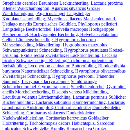
Stropharia caerulea
Braunroter Lacktrichterling, Laccaria proxima
Kleiner Waldchampignon, Agaricus silvaticus
Großer
Waldchampignon, Agaricus langei
Langstieliger
Knoblauchschwindling, Mycetinis alliaceus
Maisbeulenbrand,
Ustilago maydis
Europäisches Goldblatt, Phylloporus pelletieri
Langstielige Becherlorchel, Helvella macropus
Hochgerippte
Becherlorchel, Hochgerippter Becherling, Helvella acetabulum
Gelber Lärchenschneckling, Hygrophorus lucorum
Märzschneckling, Märzellerling, Hygrophorus marzuolus
Schwarzpunktierter Schneckling, Hygrophorus pustulatus
Kreisel-
Drüsling, Exidia recisa
Zweifarbiger Lacktrichterling, Laccaria
bicolor
Schwarzfaseriger Ritterling, Tricholoma portentosum
Igelstäubling, Lycoperdon echinatum
Butterrübling, Rhodocollybia
butyracea
Natternstieliger Schneckling, Hygrophorus olivaceoalbus
Zweifarbiger Schneckling, Hygrophorus persoonii
Tränender
Saumpilz, Lacrymaria lacrymabunda
Schildförmige
Scheibchenlorchel, Gyromitra parma
Scheibchenlorchel, Gyromitra
ancilis
Morchelbecherling, Disciotis venosa
Milchbrätling,
Lactifluus volemus
Lärchenmilchling, Lactarius porninsis
Süßlicher
Buchenmilchling, Lactarius subdulcis
Kampfermilchling, Lactarius
camphoratus
Anisklumpfuß, Cortinarius odorifer
Dunkelvioletter
Schleierling, Cortinarius violaceus
Dunkelvioletter
Nadelwaldschleierling, Cortinarius hercynicus
Goldgelber
Holzritterling, Tricholomopsis decora
Habichtspilz, Sarcodon
imbricatus
Schwefelgelbe Koralle, Ramaria flava
Großer