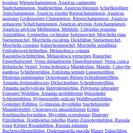
leoninus
Wiesenchampignon, Agaricus campestris
Stadtchampignon, Stadtegerling, Agaricus bitorquis
Schiefknolliger
Anischampignon, Agaricus essettei
Riesenchampignon, Agaricus
augustus
Großsporiger Champignon, Riesenchampignon, Agaricus
urinascens
Schafchampignon, Agaricus arvensis
Anischampignon,
Agaricus silvicola
Mehlräsling, Mehlpilz, Clitopilus prunulus
Aniszähling, Lentinellus cochleatus
Spitzmorchel, Morchella elata
Speisemorchel, Morchella esculenta
Dickfüßige Speisemorchel,
Morchella crassipes
Käppchenmorchel, Morchella semilibera
Frühjahrsweichritterling, Melanoleuca cognata
Raustielweichritterling, Melanoleuca verrucipes
Runzelige
Fingerhutverpel, Verpa digitaliformis
Fingerhutverpel, Verpa conica
Böhmische Verpel, Verpa bohemica
Mairitterling, Maipilz, Calocybe
gambosa
Schlehenrötling, Entoloma sepium
Lungenseitling,
Pleurotus pulmonarius
Ockergrauer Riesen-Scheidenstreifling,
Amanita lividopallescens
Dickscheidiger Scheidenstreifling,
Amanita pachyvolvata
Sklerotienporling, Polyporus tuberaster
Fransiger Wulstling, Amanita strobiliformis
Wurzelnder
Schleimrübling, Hymenopellis radicata
Waldfreundrübling,
Gemeiner Rübling, Gymnopus dryophilus
Stachelsporige
Mäandertrüffel, Choiromyces meandriformis
Echter
Knoblauchschwindling, Mycetinis scorodonius
Blutroter
Filzröhrling, Hortiboletus rubellus
Harter Zinnobertäubling, Russula
rosea
Kleiner Rosatäubling, Russula minutula
Buchenschleimrübling, Oudemansiella mucida
Blauer Träuschling,