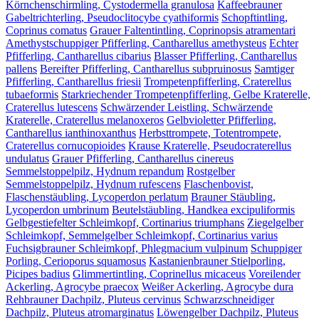
Körnchenschirmling, Cystodermella granulosa
Kaffeebrauner
Gabeltrichterling, Pseudoclitocybe cyathiformis
Schopftintling,
Coprinus comatus
Grauer Faltentintling, Coprinopsis atramentari
Amethystschuppiger Pfifferling, Cantharellus amethysteus
Echter
Pfifferling, Cantharellus cibarius
Blasser Pfifferling, Cantharellus
pallens
Bereifter Pfifferling, Cantharellus subpruinosus
Samtiger
Pfifferling, Cantharellus friesii
Trompetenpfifferling, Craterellus
tubaeformis
Starkriechender Trompetenpfifferling, Gelbe Kraterelle,
Craterellus lutescens
Schwärzender Leistling, Schwärzende
Kraterelle, Craterellus melanoxeros
Gelbvioletter Pfifferling,
Cantharellus ianthinoxanthus
Herbsttrompete, Totentrompete,
Craterellus cornucopioides
Krause Kraterelle, Pseudocraterellus
undulatus
Grauer Pfifferling, Cantharellus cinereus
Semmelstoppelpilz, Hydnum repandum
Rostgelber
Semmelstoppelpilz, Hydnum rufescens
Flaschenbovist,
Flaschenstäubling, Lycoperdon perlatum
Brauner Stäubling,
Lycoperdon umbrinum
Beutelstäubling, Handkea excipuliformis
Gelbgestiefelter Schleimkopf, Cortinarius triumphans
Ziegelgelber
Schleimkopf, Semmelgelber Schleimkopf, Cortinarius varius
Fuchsigbrauner Schleimkopf, Phlegmacium vulpinum
Schuppiger
Porling, Cerioporus squamosus
Kastanienbrauner Stielporling,
Picipes badius
Glimmertintling, Coprinellus micaceus
Voreilender
Ackerling, Agrocybe praecox
Weißer Ackerling, Agrocybe dura
Rehbrauner Dachpilz, Pluteus cervinus
Schwarzschneidiger
Dachpilz, Pluteus atromarginatus
Löwengelber Dachpilz, Pluteus