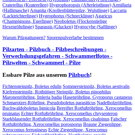
Craterellus (Kraterellen)
Hygrophoropsis (Afterleistlinge)
Armillaria
(Hallimasche)
Amanita (Knollenblätterpilze, Wulstlinge)
Laccaria
(Lacktrichterlinge)
Hygrophorus (Schnecklinge)
Agaricus
(Champignons, Egerlinge)
Neoboletus (Flockenstielige
Hexenröhrlinge)
Sparassis (Glucken)
Hygrocybe (Saftlinge)
Warum Pilzgattungen?
Sporenpulverfarbe bestimmen
Pilzarten - Pilzbuch - Pilzbeschreibungen -
Verwechslungsgefahren - Schwammerlfotos -
Pilzwelten - Schwammerl - Pilze
Essbare Pilze aus unserem
Pilzbuch
!
Fichtensteinpilz, Boletus edulis
Sommersteinpilz, Boletus aestivalis
Kiefernsteinpilz, Rothütiger Steinpilz, Boletus pinophilus
Maronenröhrling, Imleria badia
Hasenröhrling, Gyroporus castaneus
Schmarotzer-Röhrling, Pseudoboletus parasiticus
Nadelholzröhrling,
Buchwaldoboletus lignicola
Bereifter Rotfußröhrling, Xerocomellus
pruinatus
Echter Rotfußröhrling, Xerocomellus chrysenteron
Starkblauender Rotfußröhrling, Xerocomellus cisalpinus
Falscher
Rotfußröhrling, Xerocomellus porosporus
Braune Ziegenlippe,
Xerocomus ferrugineus
Echte Ziegenlippe, Xerocomus