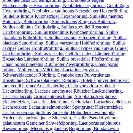
subtomentosus
Eichenfilzröhrling, Hortiboletus engelii
Flockenstieliger Hexenröhrling, Neoboletus erythropus
Gelbfüßiger
Hexenröhrling, Neoboletus xanthopus
Netzstieliger Hexenröhrling,
Suillellus luridus
Kurznetziger Hexenröhrling, Suillellus mendax
Butterpilz, Butterröhrling, Suillus luteus
Ringloser Butterpilz,
Suillus collinitus
Goldröhrling, Suillus grevillei
Rostroter
Lärchenröhrling, Suillus tridentinus
Körnchenröhrling, Suillus
granulatus
Kuhröhrling, Suillus bovinus
Elfenbeinröhrling, Suillus
placidus
Sandröhrling, Suillus variegatus
Hohlfußröhrling, Suillus
cavipes
Gelber Hohlfußröhrling, Suillus cavipes var. aureus
Grauer
Lärchenröhrling, Suillus viscidus
Gelbfleischiger Lärchenröhrling,
Bresadolas Lärchenröhrling, Suillus bresadolae
Pfefferröhrling,
Chalciporus piperatus
Rubinroter Zwergröhrling, Chalciporus
rubinus
Mohrenkopf-Milchling, Lactarius lignyotus
Schwarzblauender Röhrling, Cyanoboletus Pulverulentus
Rosahütiger Schwarzblauender Röhrling, Boletus pulverulentus var.
mougeotii
Grüner Anistrichterling, Clitocybe odora
Violetter
Lacktrichterling, Laccaria amethystea
Rötlicher Lacktrichterling,
Laccaria laccata
Grünspanträuschling, Stropharia Aeruginosa
Fichtenreizker, Lactarius deterrimus
Edelreizker, Lactarius deliciosus
Lachsreizker, Lactarius salmonicolor
Spangrüner Kiefernreizker,
Lactarius semisanguifluus
Judasohr, Holunderschwammpilz,
Auricularia auricula judae
Zitterzahn, Eispilz, Pseudohydnum
gelatinosum
Gemeiner Schwefelporling, Laetiporus sulphureus
Riesenporling, Meripilus giganteus
Bergporling, Bondarzewia