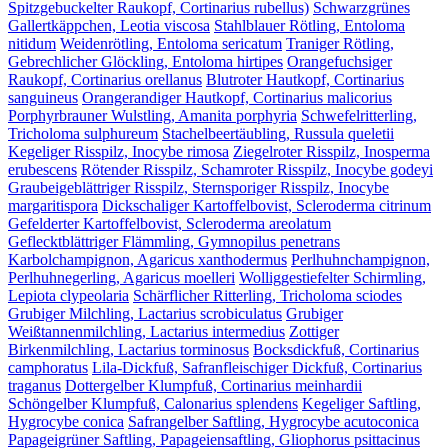
Spitzgebuckelter Raukopf, Cortinarius rubellus)
Schwarzgrünes
Gallertkäppchen, Leotia viscosa
Stahlblauer Rötling, Entoloma
nitidum
Weidenrötling, Entoloma sericatum
Traniger Rötling,
Gebrechlicher Glöckling, Entoloma hirtipes
Orangefuchsiger
Raukopf, Cortinarius orellanus
Blutroter Hautkopf, Cortinarius
sanguineus
Orangerandiger Hautkopf, Cortinarius malicorius
Porphyrbrauner Wulstling, Amanita porphyria
Schwefelritterling,
Tricholoma sulphureum
Stachelbeertäubling, Russula queletii
Kegeliger Risspilz, Inocybe rimosa
Ziegelroter Risspilz, Inosperma
erubescens
Rötender Risspilz, Schamroter Risspilz, Inocybe godeyi
Graubeigeblättriger Risspilz, Sternsporiger Risspilz, Inocybe
margaritispora
Dickschaliger Kartoffelbovist, Scleroderma citrinum
Gefelderter Kartoffelbovist, Scleroderma areolatum
Geflecktblättriger Flämmling, Gymnopilus penetrans
Karbolchampignon, Agaricus xanthodermus
Perlhuhnchampignon,
Perlhuhnegerling, Agaricus moelleri
Wolliggestiefelter Schirmling,
Lepiota clypeolaria
Schärflicher Ritterling, Tricholoma sciodes
Grubiger Milchling, Lactarius scrobiculatus
Grubiger
Weißtannenmilchling, Lactarius intermedius
Zottiger
Birkenmilchling, Lactarius torminosus
Bocksdickfuß, Cortinarius
camphoratus
Lila-Dickfuß, Safranfleischiger Dickfuß, Cortinarius
traganus
Dottergelber Klumpfuß, Cortinarius meinhardii
Schöngelber Klumpfuß, Calonarius splendens
Kegeliger Saftling,
Hygrocybe conica
Safrangelber Saftling, Hygrocybe acutoconica
Papageigrüner Saftling, Papageiensaftling, Gliophorus psittacinus