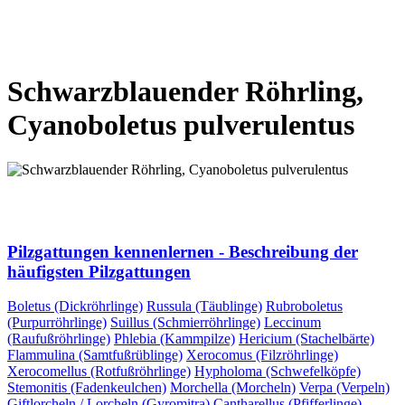
VORHERIGE SEITE
NÄCHSTE SEITE
Schwarzblauender Röhrling,
Cyanoboletus pulverulentus
VORHERIGE SEITE
NÄCHSTE SEITE
Pilzgattungen kennenlernen - Beschreibung der
häufigsten Pilzgattungen
Boletus (Dickröhrlinge)
Russula (Täublinge)
Rubroboletus
(Purpurröhrlinge)
Suillus (Schmierröhrlinge)
Leccinum
(Raufußröhrlinge)
Phlebia (Kammpilze)
Hericium (Stachelbärte)
Flammulina (Samtfußrüblinge)
Xerocomus (Filzröhrlinge)
Xerocomellus (Rotfußröhrlinge)
Hypholoma (Schwefelköpfe)
Stemonitis (Fadenkeulchen)
Morchella (Morcheln)
Verpa (Verpeln)
Giftlorcheln / Lorcheln (Gyromitra)
Cantharellus (Pfifferlinge)