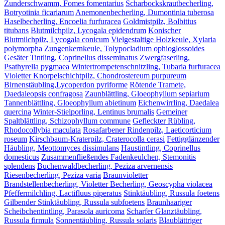
Zunderschwamm, Fomes fomentarius
Scharbockskrautbecherling,
Botryotinia ficariarum
Anemonenbecherling, Dumontinia tuberosa
Haselbecherling, Encoelia furfuracea
Goldmistpilz, Bolbitius
titubans
Blutmilchpilz, Lycogala epidendrum
Konischer
Blutmilchpilz, Lycogala conicum
Vielgestaltige Holzkeule, Xylaria
polymorpha
Zungenkernkeule, Tolypocladium ophioglossoides
Gesäter Tintling, Coprinellus disseminatus
Zwergfaserling,
Psathyrella pygmaea
Wintertrompetenschnitzling, Tubaria furfuracea
Violetter Knorpelschichtpilz, Chondrostereum purpureum
Birnenstäubling,Lycoperdon pyriforme
Rötende Tramete,
Daedaleopsis confragosa
Zaunblättling, Gloeophyllum sepiarium
Tannenblättling, Gloeophyllum abietinum
Eichenwirrling, Daedalea
quercina
Winter-Stielporling, Lentinus brumalis
Gemeiner
Spaltblättling, Schizophyllum commune
Gefleckter Rübling,
Rhodocollybia maculata
Rosafarbener Rindenpilz, Laeticorticium
roseum
Kirschbaum-Kraterpilz, Craterocolla cerasi
Fettigglänzender
Häubling, Meottomyces dissimulans
Haustintling, Coprinellus
domesticus
Zusammenfließendes Fadenkeulchen, Stemonitis
splendens
Buchenwaldbecherling, Peziza arvernensis
Riesenbecherling, Peziza varia
Braunvioletter
Brandstellenbecherling, Violetter Becherling, Geoscypha violacea
Pfeffermilchling, Lactifluus piperatus
Stinktäubling, Russula foetens
Gilbender Stinktäubling, Russula subfoetens
Braunhaariger
Scheibchentintling, Parasola auricoma
Scharfer Glanztäubling,
Russula firmula
Sonnentäubling, Russula solaris
Blaublättriger