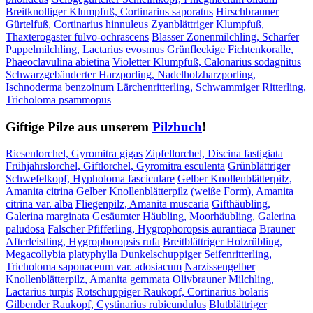
Breitknolliger Klumpfuß, Cortinarius saporatus
Hirschbrauner
Gürtelfuß, Cortinarius hinnuleus
Zyanblättriger Klumpfuß,
Thaxterogaster fulvo-ochrascens
Blasser Zonenmilchling, Scharfer
Pappelmilchling, Lactarius evosmus
Grünfleckige Fichtenkoralle,
Phaeoclavulina abietina
Violetter Klumpfuß, Calonarius sodagnitus
Schwarzgebänderter Harzporling, Nadelholzharzporling,
Ischnoderma benzoinum
Lärchenritterling, Schwammiger Ritterling,
Tricholoma psammopus
Giftige Pilze aus unserem
Pilzbuch
!
Riesenlorchel, Gyromitra gigas
Zipfellorchel, Discina fastigiata
Frühjahrslorchel, Giftlorchel, Gyromitra esculenta
Grünblättriger
Schwefelkopf, Hypholoma fasciculare
Gelber Knollenblätterpilz,
Amanita citrina
Gelber Knollenblätterpilz (weiße Form), Amanita
citrina var. alba
Fliegenpilz, Amanita muscaria
Gifthäubling,
Galerina marginata
Gesäumter Häubling, Moorhäubling, Galerina
paludosa
Falscher Pfifferling, Hygrophoropsis aurantiaca
Brauner
Afterleistling, Hygrophoropsis rufa
Breitblättriger Holzrübling,
Megacollybia platyphylla
Dunkelschuppiger Seifenritterling,
Tricholoma saponaceum var. adosiacum
Narzissengelber
Knollenblätterpilz, Amanita gemmata
Olivbrauner Milchling,
Lactarius turpis
Rotschuppiger Raukopf, Cortinarius bolaris
Gilbender Raukopf, Cystinarius rubicundulus
Blutblättriger