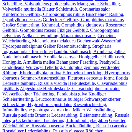
Scheidling, Volvopluteus gloiocephalus
Mausgrauer Scheidling,
Volvariella murinella
Blauer Schleimfuß, Cortinarius salor
Kupferroter Gelbfuß, Chroogomphus rutilus
Büscheliger Rasling,
Lyophyllum decastes
Gefleckter Gelbfuß, Gomphidius maculatus
Großer Schmierling, Kuhmaul, Gomphidius glutinosus
Rosenroter
Gelbfuß, Gomphidius roseus
Filziger Gelbfuß, Chroogomphus
helveticus
Nelkenschwindling, Marasmius oreades
Gemeiner
Weichritterling, Melanoleuca melaleuca
Buchenwald-Wasserfuß,
Hydropus subalpinus
Gelber Riesenträuschling, Stropharia
rugosoannulata forma lutea
Laubholzhallimasch, Armillaria gallica
Nadelholzhallimasch, Armillaria ostoyae
Honiggelber Hallimasch,
Honigpilz, Armillaria mellea
Behangener Faserling, Psathyrella
candolleana
Würziger Tellerling, Clitopilus geminus
Verdrehter
Rübling, Rhodocollybia prolixa
Elfenbeinschneckling, Hygrophorus
eburneus
Sommer-Austernseitling, Pleurotus ostreatus forma florida
Lederstieltäubling, Russula viscida
Herkuleskeule, Clavariadelphus
pistillaris
Abgestutzte Herkuleskeule, Clavariadelphus truncatus
Wasserfleckiger Trichterling, Paralepista gilva
Knolliger
Schleierritterling, Leucocortinarius bulbiger
Schwarzpunktierter
Schneckling, Hygrophorus pustulatus
Riesentrichterling,
Infundibulicybe geotropa vs. maxima
Milder Wachstäubling,
Russula puellaris
Brauner Ledertäubling, Elefantentäubling, Russula
integra
Ockerbrauner Trichterling, Infundibulicybe gibba
Geriefter
Weichtäubling, Russula nauseosa
Buckeltäubling, Russula caerulea
Rotstieliger Ledertäubling, Russula olivacea
Rötlicher