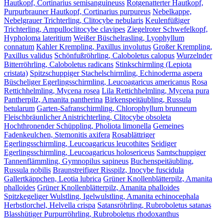
Hautkopf, Cortinarius semisanguineuss
Rotgenatterter Hautkopf,
Purpurbrauner Hautkopf, Cortinarius purpureus
Nebelkappe,
Nebelgrauer Trichterling, Clitocybe nebularis
Keulenfüßiger
Trichterling, Ampulloclitocybe clavipes
Ziegelroter Schwefelkopf,
Hypholoma lateritium
Weißer Büschelrasling, Lyophyllum
connatum
Kahler Krempling, Paxillus involutus
Großer Krempling,
Paxillus validus
Schönfußröhrling, Caloboletus calopus
Wurzelnder
Bitterröhrling, Caloboletus radicans
Stinkschirmling (Lepiota
cristata)
Spitzschuppiger Stachelschirmling, Echinoderma aspera
Büscheliger Egerlingsschirmling, Leucoagaricus americanus
Rosa
Rettichhelmling, Mycena rosea
Lila Rettichhelmling, Mycena pura
Pantherpilz, Amanita pantherina
Birkenspeitäubling, Russula
betularum
Garten-Safranschirmling, Chlorophyllum brunneum
Fleischbräunlicher Anistrichterling, Clitocybe obsoleta
Hochthronender Schüppling, Pholiota limonella
Gemeines
Fadenkeulchen, Stemonitis axifera
Rosablättriger
Egerlingsschirmling, Leucoagaricus leucothites
Seidiger
Egerlingsschirmling, Leucoagaricus holosericeus
Samtschuppiger
Tannenflämmling, Gymnopilus sapineus
Buchenspeitäubling,
Russula nobilis
Braunstreifiger Risspilz, Inocybe fuscidula
Gallertkäppchen, Leotia lubrica
Grüner Knollenblätterpilz, Amanita
phalloides
Grüner Knollenblätterpilz, Amanita phalloides
Spitzkegeliger Wulstling, Igelwulstling, Amanita echinocephala
Herbstlorchel, Helvella crispa
Satansröhrling, Rubroboletus satanas
Blasshütiger Purpurröhrling, Rubroboletus rhodoxanthus