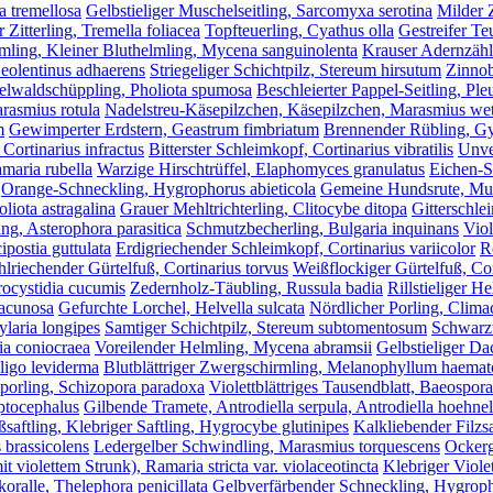
ia tremellosa
Gelbstieliger Muschelseitling, Sarcomyxa serotina
Milder 
 Zitterling, Tremella foliacea
Topfteuerling, Cyathus olla
Gestreifer Te
mling, Kleiner Bluthelmling, Mycena sanguinolenta
Krauser Adernzähli
Neolentinus adhaerens
Striegeliger Schichtpilz, Stereum hirsutum
Zinnob
lwaldschüppling, Pholiota spumosa
Beschleierter Pappel-Seitling, Ple
rasmius rotula
Nadelstreu-Käsepilzchen, Käsepilzchen, Marasmius wett
m
Gewimperter Erdstern, Geastrum fimbriatum
Brennender Rübling, G
 Cortinarius infractus
Bitterster Schleimkopf, Cortinarius vibratilis
Unve
maria rubella
Warzige Hirschtrüffel, Elaphomyces granulatus
Eichen-S
Orange-Schneckling, Hygrophorus abieticola
Gemeine Hundsrute, Mu
liota astragalina
Grauer Mehltrichterling, Clitocybe ditopa
Gitterschl
ing, Asterophora parasitica
Schmutzbecherling, Bulgaria inquinans
Viol
ipostia guttulata
Erdigriechender Schleimkopf, Cortinarius variicolor
R
lriechender Gürtelfuß, Cortinarius torvus
Weißflockiger Gürtelfuß, Cor
ocystidia cucumis
Zedernholz-Täubling, Russula badia
Rillstieliger 
lacunosa
Gefurchte Lorchel, Helvella sulcata
Nördlicher Porling, Climac
ylaria longipes
Samtiger Schichtpilz, Stereum subtomentosum
Schwarzw
ia coniocraea
Voreilender Helmling, Mycena abramsii
Gelbstieliger Dac
ligo leviderma
Blutblättriger Zwergschirmling, Melanophyllum haem
tporling, Schizopora paradoxa
Violettblättriges Tausendblatt, Baeospor
ptocephalus
Gilbende Tramete, Antrodiella serpula, Antrodiella hoehnel
saftling, Klebriger Saftling, Hygrocybe glutinipes
Kalkliebender Filzsa
brassicolens
Ledergelber Schwindling, Marasmius torquescens
Ockerg
it violettem Strunk), Ramaria stricta var. violaceotincta
Klebriger Viole
ralle, Thelephora penicillata
Gelbverfärbender Schneckling, Hygroph