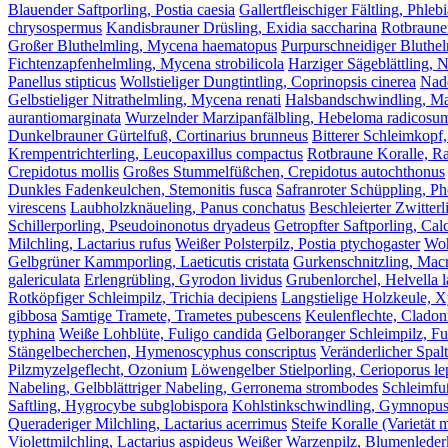
Blauender Saftporling, Postia caesia
Gallertfleischiger Fältling, Phleb
chrysospermus
Kandisbrauner Drüsling, Exidia saccharina
Rotbrauner
Großer Bluthelmling, Mycena haematopus
Purpurschneidiger Bluthel
Fichtenzapfenhelmling, Mycena strobilicola
Harziger Sägeblättling, 
Panellus stipticus
Wollstieliger Dungtintling, Coprinopsis cinerea
Nade
Gelbstieliger Nitrathelmling, Mycena renati
Halsbandschwindling, Ma
aurantiomarginata
Wurzelnder Marzipanfälbling, Hebeloma radicosu
Dunkelbrauner Gürtelfuß, Cortinarius brunneus
Bitterer Schleimkopf,
Krempentrichterling, Leucopaxillus compactus
Rotbraune Koralle, Ra
Crepidotus mollis
Großes Stummelfüßchen, Crepidotus autochthonus
Dunkles Fadenkeulchen, Stemonitis fusca
Safranroter Schüppling, Pho
virescens
Laubholzknäueling, Panus conchatus
Beschleierter Zwitterl
Schillerporling, Pseudoinonotus dryadeus
Getropfter Saftporling, Calc
Milchling, Lactarius rufus
Weißer Polsterpilz, Postia ptychogaster
Woh
Gelbgrüner Kammporling, Laeticutis cristata
Gurkenschnitzling, Macr
galericulata
Erlengrübling, Gyrodon lividus
Grubenlorchel, Helvella 
Rotköpfiger Schleimpilz, Trichia decipiens
Langstielige Holzkeule, X
gibbosa
Samtige Tramete, Trametes pubescens
Keulenflechte, Cladon
typhina
Weiße Lohblüte, Fuligo candida
Gelboranger Schleimpilz, Fu
Stängelbecherchen, Hymenoscyphus conscriptus
Veränderlicher Spal
Pilzmyzelgeflecht, Ozonium
Löwengelber Stielporling, Cerioporus le
Nabeling, Gelbblättriger Nabeling, Gerronema strombodes
Schleimfuß
Saftling, Hygrocybe subglobispora
Kohlstinkschwindling, Gymnopus 
Queraderiger Milchling, Lactarius acerrimus
Steife Koralle (Varietät m
Violettmilchling, Lactarius aspideus
Weißer Warzenpilz, Blumenlederko