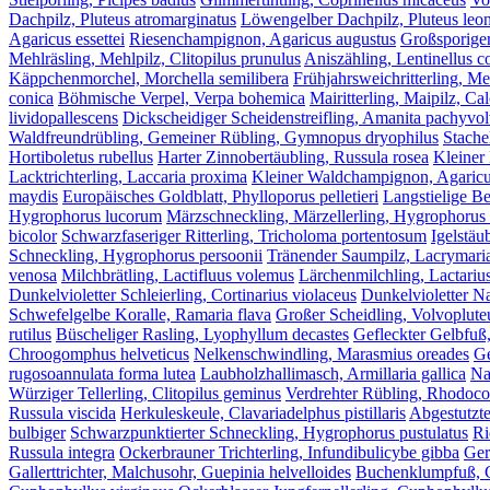
Dachpilz, Pluteus atromarginatus
Löwengelber Dachpilz, Pluteus leo
Agaricus essettei
Riesenchampignon, Agaricus augustus
Großsporige
Mehlräsling, Mehlpilz, Clitopilus prunulus
Aniszähling, Lentinellus c
Käppchenmorchel, Morchella semilibera
Frühjahrsweichritterling, M
conica
Böhmische Verpel, Verpa bohemica
Mairitterling, Maipilz, C
lividopallescens
Dickscheidiger Scheidenstreifling, Amanita pachyvol
Waldfreundrübling, Gemeiner Rübling, Gymnopus dryophilus
Stache
Hortiboletus rubellus
Harter Zinnobertäubling, Russula rosea
Kleiner
Lacktrichterling, Laccaria proxima
Kleiner Waldchampignon, Agaricus
maydis
Europäisches Goldblatt, Phylloporus pelletieri
Langstielige B
Hygrophorus lucorum
Märzschneckling, Märzellerling, Hygrophorus
bicolor
Schwarzfaseriger Ritterling, Tricholoma portentosum
Igelstäu
Schneckling, Hygrophorus persoonii
Tränender Saumpilz, Lacrymari
venosa
Milchbrätling, Lactifluus volemus
Lärchenmilchling, Lactarius
Dunkelvioletter Schleierling, Cortinarius violaceus
Dunkelvioletter Na
Schwefelgelbe Koralle, Ramaria flava
Großer Scheidling, Volvoplute
rutilus
Büscheliger Rasling, Lyophyllum decastes
Gefleckter Gelbfuß
Chroogomphus helveticus
Nelkenschwindling, Marasmius oreades
Ge
rugosoannulata forma lutea
Laubholzhallimasch, Armillaria gallica
Na
Würziger Tellerling, Clitopilus geminus
Verdrehter Rübling, Rhodocol
Russula viscida
Herkuleskeule, Clavariadelphus pistillaris
Abgestutzte
bulbiger
Schwarzpunktierter Schneckling, Hygrophorus pustulatus
Ri
Russula integra
Ockerbrauner Trichterling, Infundibulicybe gibba
Ger
Gallerttrichter, Malchusohr, Guepinia helvelloides
Buchenklumpfuß, Co