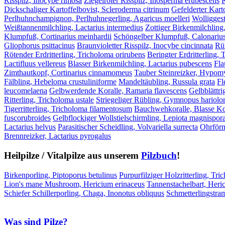
Risspilz, Inocybe rimosa
Ziegelroter Risspilz, Inosperma erubescens
R
Dickschaliger Kartoffelbovist, Scleroderma citrinum
Gefelderter Kart
Perlhuhnchampignon, Perlhuhnegerling, Agaricus moelleri
Wolliggest
Weißtannenmilchling, Lactarius intermedius
Zottiger Birkenmilchling
Klumpfuß, Cortinarius meinhardii
Schöngelber Klumpfuß, Calonarius
Gliophorus psittacinus
Braunvioletter Risspilz, Inocybe cincinnata
Rüb
Rötender Erdritterling, Tricholoma orirubens
Beringter Erdritterling,
Lactifluus vellereus
Blasser Birkenmilchling, Lactarius pubescens
Fla
Zimthautkopf, Cortinarius cinnamomeus
Tauber Steinreizker, Hypomyc
Fälbling, Hebeloma crustuliniforme
Mandeltäubling, Russula grata
Fl
leucomelaena
Gelbwerdende Koralle, Ramaria flavescens
Gelbblättri
Ritterling, Tricholoma ustale
Striegeliger Rübling, Gymnopus hariol
Tigerritterling, Tricholoma filamentosum
Bauchwehkoralle, Blasse Kor
fuscorubroides
Gelbflockiger Wollstielschirmling, Lepiota magnispor
Lactarius helvus
Parasitischer Scheidling, Volvariella surrecta
Ohrförm
Brennreizker, Lactarius pyrogalus
Heilpilze / Vitalpilze aus unserem
Pilzbuch
!
Birkenporling, Piptoporus betulinus
Purpurfilziger Holzritterling, Tri
Lion's mane Mushroom, Hericium erinaceus
Tannenstachelbart, Heri
Schiefer Schillerporling, Chaga, Inonotus obliquus
Schmetterlingstra
Was sind Pilze?