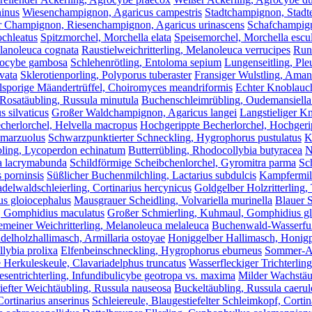
ninus
Wiesenchampignon, Agaricus campestris
Stadtchampignon, Stadte
r Champignon, Riesenchampignon, Agaricus urinascens
Schafchampign
ochleatus
Spitzmorchel, Morchella elata
Speisemorchel, Morchella escu
elanoleuca cognata
Raustielweichritterling, Melanoleuca verrucipes
Runz
alocybe gambosa
Schlehenrötling, Entoloma sepium
Lungenseitling, Ple
vata
Sklerotienporling, Polyporus tuberaster
Fransiger Wulstling, Amani
lsporige Mäandertrüffel, Choiromyces meandriformis
Echter Knoblauch
 Rosatäubling, Russula minutula
Buchenschleimrübling, Oudemansiella
 silvaticus
Großer Waldchampignon, Agaricus langei
Langstieliger K
echerlorchel, Helvella macropus
Hochgerippte Becherlorchel, Hochgerip
 marzuolus
Schwarzpunktierter Schneckling, Hygrophorus pustulatus
K
bling, Lycoperdon echinatum
Butterrübling, Rhodocollybia butyracea
N
a lacrymabunda
Schildförmige Scheibchenlorchel, Gyromitra parma
Sc
 porninsis
Süßlicher Buchenmilchling, Lactarius subdulcis
Kampfermilc
delwaldschleierling, Cortinarius hercynicus
Goldgelber Holzritterling,
us gloiocephalus
Mausgrauer Scheidling, Volvariella murinella
Blauer S
, Gomphidius maculatus
Großer Schmierling, Kuhmaul, Gomphidius gl
meiner Weichritterling, Melanoleuca melaleuca
Buchenwald-Wasserfuß
delholzhallimasch, Armillaria ostoyae
Honiggelber Hallimasch, Honigpi
lybia prolixa
Elfenbeinschneckling, Hygrophorus eburneus
Sommer-Aus
 Herkuleskeule, Clavariadelphus truncatus
Wasserfleckiger Trichterling
esentrichterling, Infundibulicybe geotropa vs. maxima
Milder Wachstäub
iefter Weichtäubling, Russula nauseosa
Buckeltäubling, Russula caerul
rtinarius anserinus
Schleiereule, Blaugestiefelter Schleimkopf, Cortin