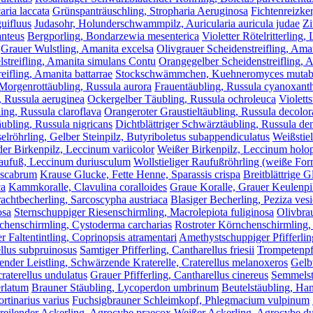
aria laccata
Grünspanträuschling, Stropharia Aeruginosa
Fichtenreizker
uifluus
Judasohr, Holunderschwammpilz, Auricularia auricula judae
Zi
anteus
Bergporling, Bondarzewia mesenterica
Violetter Rötelritterling,
Grauer Wulstling, Amanita excelsa
Olivgrauer Scheidenstreifling, Ama
lstreifling, Amanita simulans Contu
Orangegelber Scheidenstreifling, 
eifling, Amanita battarrae
Stockschwämmchen, Kuehneromyces mutabi
Morgenrottäubling, Russula aurora
Frauentäubling, Russula cyanoxant
, Russula aeruginea
Ockergelber Täubling, Russula ochroleuca
Violetts
ing, Russula claroflava
Orangeroter Graustieltäubling, Russula decolor
ubling, Russula nigricans
Dichtblättriger Schwärztäubling, Russula den
röhrling, Gelber Steinpilz, Butyriboletus subappendiculatus
Weißstie
der Birkenpilz, Leccinum variicolor
Weißer Birkenpilz, Leccinum holo
aufuß, Leccinum duriusculum
Wollstieliger Raufußröhrling (weiße F
oscabrum
Krause Glucke, Fette Henne, Sparassis crispa
Breitblättrige G
ca
Kammkoralle, Clavulina coralloides
Graue Koralle, Grauer Keulenpil
achtbecherling, Sarcoscypha austriaca
Blasiger Becherling, Peziza ves
osa
Sternschuppiger Riesenschirmling, Macrolepiota fuliginosa
Olivbra
chenschirmling, Cystoderma carcharias
Rostroter Körnchenschirmling,
r Faltentintling, Coprinopsis atramentari
Amethystschuppiger Pfifferlin
ellus subpruinosus
Samtiger Pfifferling, Cantharellus friesii
Trompetenpfi
nder Leistling, Schwärzende Kraterelle, Craterellus melanoxeros
Gelbv
raterellus undulatus
Grauer Pfifferling, Cantharellus cinereus
Semmelst
erlatum
Brauner Stäubling, Lycoperdon umbrinum
Beutelstäubling, Ha
tinarius varius
Fuchsigbrauner Schleimkopf, Phlegmacium vulpinum
reilender Ackerling, Agrocybe praecox
Weißer Ackerling, Agrocybe d