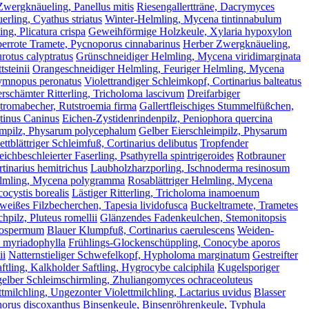
Zwergknäueling, Panellus mitis
Riesengallertträne, Dacrymyces
uerling, Cyathus striatus
Winter-Helmling, Mycena tintinnabulum
ng, Plicatura crispa
Geweihförmige Holzkeule, Xylaria hypoxylon
errote Tramete, Pycnoporus cinnabarinus
Herber Zwergknäueling,
urotus calyptratus
Grünschneidiger Helmling, Mycena viridimarginata
steinii
Orangeschneidiger Helmling, Feuriger Helmling, Mycena
ymnopus peronatus
Violettrandiger Schleimkopf, Cortinarius balteatus
rschämter Ritterling, Tricholoma lascivum
Dreifarbiger
tromabecher, Rutstroemia firma
Gallertfleischiges Stummelfüßchen,
tinus Caninus
Eichen-Zystidenrindenpilz, Peniophora quercina
eimpilz, Physarum polycephalum
Gelber Eierschleimpilz, Physarum
ettblättriger Schleimfuß, Cortinarius delibutus
Tropfender
eichbeschleierter Faserling, Psathyrella spintrigeroides
Rotbrauner
tinarius hemitrichus
Laubholzharzporling, Ischnoderma resinosum
Helmling, Mycena polygramma
Rosablättriger Helmling, Mycena
ocystis borealis
Lästiger Ritterling, Tricholoma inamoenum
eißes Filzbecherchen, Tapesia lividofusca
Buckeltramete, Trametes
hpilz, Pluteus romellii
Glänzendes Fadenkeulchen, Stemonitopsis
atospermum
Blauer Klumpfuß, Cortinarius caerulescens
Weiden-
a myriadophylla
Frühlings-Glockenschüppling, Conocybe aporos
ii
Natternstieliger Schwefelkopf, Hypholoma marginatum
Gestreifter
ftling, Kalkholder Saftling, Hygrocybe calciphila
Kugelsporiger
elber Schleimschirmling, Zhuliangomyces ochraceoluteus
ttmilchling, Ungezonter Violettmilchling, Lactarius uvidus
Blasser
orus discoxanthus
Binsenkeule, Binsenröhrenkeule, Typhula