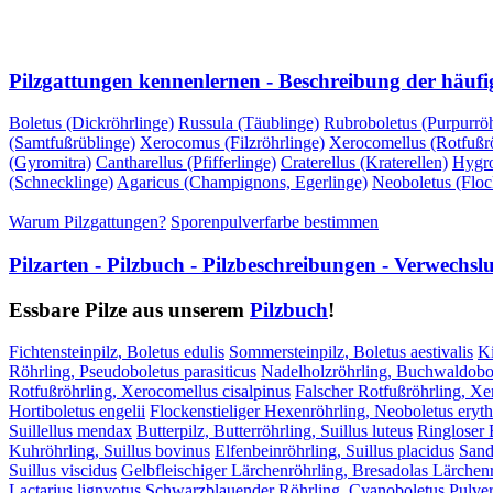
VORHERIGE SEITE
NÄCHSTE SEITE
Pilzgattungen kennenlernen - Beschreibung der häufi
Boletus (Dickröhrlinge)
Russula (Täublinge)
Rubroboletus (Purpurröh
(Samtfußrüblinge)
Xerocomus (Filzröhrlinge)
Xerocomellus (Rotfußrö
(Gyromitra)
Cantharellus (Pfifferlinge)
Craterellus (Kraterellen)
Hygro
(Schnecklinge)
Agaricus (Champignons, Egerlinge)
Neoboletus (Floc
Warum Pilzgattungen?
Sporenpulverfarbe bestimmen
Pilzarten - Pilzbuch - Pilzbeschreibungen - Verwechs
Essbare Pilze aus unserem
Pilzbuch
!
Fichtensteinpilz, Boletus edulis
Sommersteinpilz, Boletus aestivalis
Ki
Röhrling, Pseudoboletus parasiticus
Nadelholzröhrling, Buchwaldobol
Rotfußröhrling, Xerocomellus cisalpinus
Falscher Rotfußröhrling, X
Hortiboletus engelii
Flockenstieliger Hexenröhrling, Neoboletus eryt
Suillellus mendax
Butterpilz, Butterröhrling, Suillus luteus
Ringloser B
Kuhröhrling, Suillus bovinus
Elfenbeinröhrling, Suillus placidus
Sand
Suillus viscidus
Gelbfleischiger Lärchenröhrling, Bresadolas Lärchenr
Lactarius lignyotus
Schwarzblauender Röhrling, Cyanoboletus Pulver