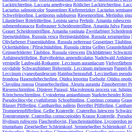
Lacktrichterling, Laccaria amethystea
Rötlicher Lacktrichterling, Lacc
Lactarius salmonicolor
Spangrüner Kiefernreizker, Lactarius semisang
Schwefelporling, Laetiporus sulphureus
Riesenporling, Meripilus gig
Lilastieliger Rötelritterling, Lepista saeva
Perlpilz, Amanita rubescens
submembranacea
Rotbrauner Scheidenstreifling, Amanita fulva
Pappe
Grauer Scheidenstreifling, Amanita vaginata
Zweifarbiger Scheidenstr
Speisetäubling, Russula vesca
Heringstäubling, Russula xerampelina
Olivfarbener Frauentäubling, Russula peltereaui
Grasgrüner Täubling
Ockertäubling / Pfirsichtäubling, Russula citrina
Gelber Graustieltäubl
Grüngefelderter Täubling, Russula virescens
Dickblättriger Schwärztä
Anhängselröhrling, Butyriboletus appendiculatus
Nadelwald Anhängsel
versipelle
Laubwald-Rotkappe, Leccinum aurantiacum
Vielverfärben
oxydabile
Schwarzhütiger Birkenpilz, Leccinum melaneum
Pappel-R
Leccinum cyaneobasileucum
Hainbuchenraufuß, Leccinellum pseud
frondosa
Hasenohrbecherling, Otidea leporina
Eselsohr, Otidea onoti
Clavulina rugosa
Orangebecherling, Aleuria aurantia
Zinnoberroter Pr
Riesenschirmling, Düsterer Parasol, Macrolepiota procera var. fuligin
Körnchenschirmling, Cystoderma amianthinum
Starkriechender Körn
Pseudoclitocybe cyathiformis
Schopftintling, Coprinus comatus
Graue
Blasser Pfifferling, Cantharellus pallens
Bereifter Pfifferling, Canthar
Trompetenpfifferling, Gelbe Kraterelle, Craterellus lutescens
Schwärze
Totentrompete, Craterellus cornucopioides
Krause Kraterelle, Pseudoc
Hydnum rufescens
Flaschenbovist, Flaschenstäubling, Lycoperdon p
triumphans
Ziegelgelber Schleimkopf, Semmelgelber Schleimkopf, Cor
Stielporling, Picipes badius
Glimmertintling, Coprinellus micaceus
Vo