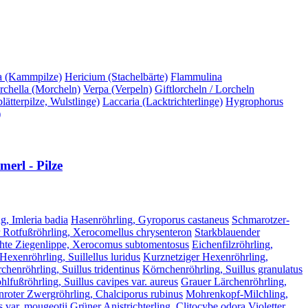
a (Kammpilze)
Hericium (Stachelbärte)
Flammulina
chella (Morcheln)
Verpa (Verpeln)
Giftlorcheln / Lorcheln
ätterpilze, Wulstlinge)
Laccaria (Lacktrichterlinge)
Hygrophorus
)
erl - Pilze
g, Imleria badia
Hasenröhrling, Gyroporus castaneus
Schmarotzer-
 Rotfußröhrling, Xerocomellus chrysenteron
Starkblauender
hte Ziegenlippe, Xerocomus subtomentosus
Eichenfilzröhrling,
 Hexenröhrling, Suillellus luridus
Kurznetziger Hexenröhrling,
chenröhrling, Suillus tridentinus
Körnchenröhrling, Suillus granulatus
lfußröhrling, Suillus cavipes var. aureus
Grauer Lärchenröhrling,
nroter Zwergröhrling, Chalciporus rubinus
Mohrenkopf-Milchling,
 var. mougeotii
Grüner Anistrichterling, Clitocybe odora
Violetter