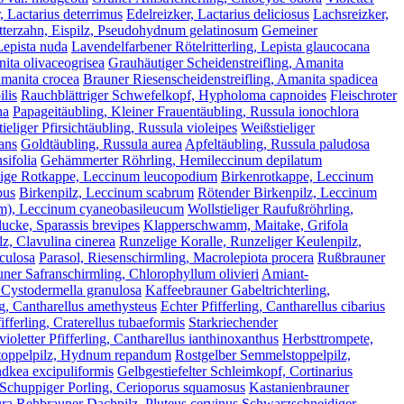
, Lactarius deterrimus
Edelreizker, Lactarius deliciosus
Lachsreizker,
tterzahn, Eispilz, Pseudohydnum gelatinosum
Gemeiner
 Lepista nuda
Lavendelfarbener Rötelritterling, Lepista glaucocana
nita olivaceogrisea
Grauhäutiger Scheidenstreifling, Amanita
Amanita crocea
Brauner Riesenscheidenstreifling, Amanita spadicea
lis
Rauchblättriger Schwefelkopf, Hypholoma capnoides
Fleischroter
ha
Papageitäubling, Kleiner Frauentäubling, Russula ionochlora
tieliger Pfirsichtäubling, Russula violeipes
Weißstieliger
ans
Goldtäubling, Russula aurea
Apfeltäubling, Russula paludosa
sifolia
Gehämmerter Röhrling, Hemileccinum depilatum
lige Rotkappe, Leccinum leucopodium
Birkenrotkappe, Leccinum
pus
Birkenpilz, Leccinum scabrum
Rötender Birkenpilz, Leccinum
orm), Leccinum cyaneobasileucum
Wollstieliger Raufußröhrling,
lucke, Sparassis brevipes
Klapperschwamm, Maitake, Grifola
z, Clavulina cinerea
Runzelige Koralle, Runzeliger Keulenpilz,
iculosa
Parasol, Riesenschirmling, Macrolepiota procera
Rußbrauner
uner Safranschirmling, Chlorophyllum olivieri
Amiant-
 Cystodermella granulosa
Kaffeebrauner Gabeltrichterling,
g, Cantharellus amethysteus
Echter Pfifferling, Cantharellus cibarius
fferling, Craterellus tubaeformis
Starkriechender
ioletter Pfifferling, Cantharellus ianthinoxanthus
Herbsttrompete,
oppelpilz, Hydnum repandum
Rostgelber Semmelstoppelpilz,
ndkea excipuliformis
Gelbgestiefelter Schleimkopf, Cortinarius
Schuppiger Porling, Cerioporus squamosus
Kastanienbrauner
ura
Rehbrauner Dachpilz, Pluteus cervinus
Schwarzschneidiger