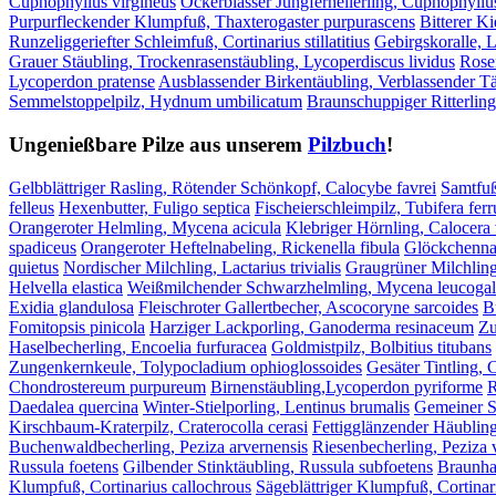
Cuphophyllus virgineus
Ockerblasser Jungfernellerling, Cuphophyllu
Purpurfleckender Klumpfuß, Thaxterogaster purpurascens
Bitterer Ki
Runzeliggeriefter Schleimfuß, Cortinarius stillatitius
Gebirgskoralle, L
Grauer Stäubling, Trockenrasenstäubling, Lycoperdiscus lividus
Rose
Lycoperdon pratense
Ausblassender Birkentäubling, Verblassender Tä
Semmelstoppelpilz, Hydnum umbilicatum
Braunschuppiger Ritterling
Ungenießbare Pilze aus unserem
Pilzbuch
!
Gelbblättriger Rasling, Rötender Schönkopf, Calocybe favrei
Samtfuß
felleus
Hexenbutter, Fuligo septica
Fischeierschleimpilz, Tubifera fer
Orangeroter Helmling, Mycena acicula
Klebriger Hörnling, Calocera 
spadiceus
Orangeroter Heftelnabeling, Rickenella fibula
Glöckchenna
quietus
Nordischer Milchling, Lactarius trivialis
Graugrüner Milchling
Helvella elastica
Weißmilchender Schwarzhelmling, Mycena leucogal
Exidia glandulosa
Fleischroter Gallertbecher, Ascocoryne sarcoides
B
Fomitopsis pinicola
Harziger Lackporling, Ganoderma resinaceum
Zu
Haselbecherling, Encoelia furfuracea
Goldmistpilz, Bolbitius titubans
Zungenkernkeule, Tolypocladium ophioglossoides
Gesäter Tintling, 
Chondrostereum purpureum
Birnenstäubling,Lycoperdon pyriforme
R
Daedalea quercina
Winter-Stielporling, Lentinus brumalis
Gemeiner S
Kirschbaum-Kraterpilz, Craterocolla cerasi
Fettigglänzender Häublin
Buchenwaldbecherling, Peziza arvernensis
Riesenbecherling, Peziza 
Russula foetens
Gilbender Stinktäubling, Russula subfoetens
Braunhaa
Klumpfuß, Cortinarius callochrous
Sägeblättriger Klumpfuß, Cortinar