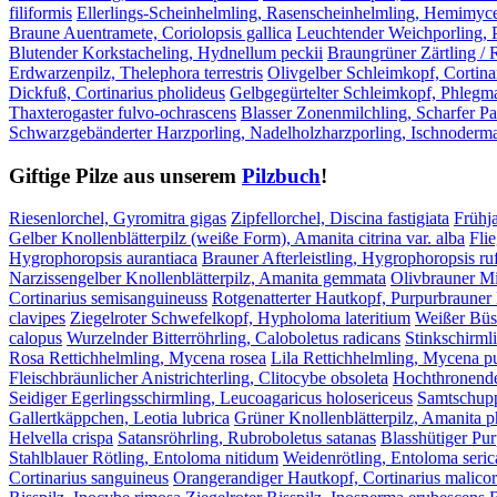
filiformis
Ellerlings-Scheinhelmling, Rasenscheinhelmling, Hemimyc
Braune Auentramete, Coriolopsis gallica
Leuchtender Weichporling, 
Blutender Korkstacheling, Hydnellum peckii
Braungrüner Zärtling / 
Erdwarzenpilz, Thelephora terrestris
Olivgelber Schleimkopf, Cortinar
Dickfuß, Cortinarius pholideus
Gelbgegürtelter Schleimkopf, Phleg
Thaxterogaster fulvo-ochrascens
Blasser Zonenmilchling, Scharfer Pa
Schwarzgebänderter Harzporling, Nadelholzharzporling, Ischnoder
Giftige Pilze aus unserem
Pilzbuch
!
Riesenlorchel, Gyromitra gigas
Zipfellorchel, Discina fastigiata
Frühja
Gelber Knollenblätterpilz (weiße Form), Amanita citrina var. alba
Fli
Hygrophoropsis aurantiaca
Brauner Afterleistling, Hygrophoropsis ru
Narzissengelber Knollenblätterpilz, Amanita gemmata
Olivbrauner Mil
Cortinarius semisanguineuss
Rotgenatterter Hautkopf, Purpurbrauner 
clavipes
Ziegelroter Schwefelkopf, Hypholoma lateritium
Weißer Büs
calopus
Wurzelnder Bitterröhrling, Caloboletus radicans
Stinkschirmli
Rosa Rettichhelmling, Mycena rosea
Lila Rettichhelmling, Mycena p
Fleischbräunlicher Anistrichterling, Clitocybe obsoleta
Hochthronender
Seidiger Egerlingsschirmling, Leucoagaricus holosericeus
Samtschupp
Gallertkäppchen, Leotia lubrica
Grüner Knollenblätterpilz, Amanita p
Helvella crispa
Satansröhrling, Rubroboletus satanas
Blasshütiger Pu
Stahlblauer Rötling, Entoloma nitidum
Weidenrötling, Entoloma seri
Cortinarius sanguineus
Orangerandiger Hautkopf, Cortinarius malicor