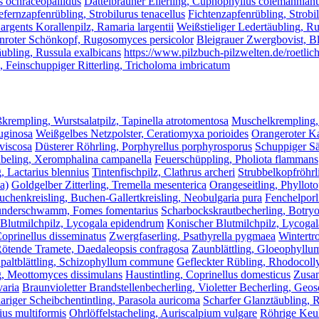
s ochraceopallidus
Dattelbrauner Ellerling, Cuphophyllus colemannian
efernzapfenrübling, Strobilurus tenacellus
Fichtenzapfenrübling, Strobi
argents Korallenpilz, Ramaria largentii
Weißstieliger Ledertäubling, Ru
nroter Schönkopf, Rugosomyces persicolor
Bleigrauer Zwergbovist, Bl
ubling, Russula exalbicans
https://www.pilzbuch-pilzwelten.de/roetlic
, Feinschuppiger Ritterling, Tricholoma imbricatum
krempling, Wurstsalatpilz, Tapinella atrotomentosa
Muschelkrempling,
ruginosa
Weißgelbes Netzpolster, Ceratiomyxa porioides
Orangeroter Ka
viscosa
Düsterer Röhrling, Porphyrellus porphyrosporus
Schuppiger Sä
beling, Xeromphalina campanella
Feuerschüppling, Pholiota flammans
, Lactarius blennius
Tintenfischpilz, Clathrus archeri
Strubbelkopfröhrl
a)
Goldgelber Zitterling, Tremella mesenterica
Orangeseitling, Phylloto
uchenkreisling, Buchen-Gallertkreisling, Neobulgaria pura
Fenchelpor
nderschwamm, Fomes fomentarius
Scharbockskrautbecherling, Botryot
Blutmilchpilz, Lycogala epidendrum
Konischer Blutmilchpilz, Lycoga
Coprinellus disseminatus
Zwergfaserling, Psathyrella pygmaea
Wintertr
ötende Tramete, Daedaleopsis confragosa
Zaunblättling, Gloeophyllu
paltblättling, Schizophyllum commune
Gefleckter Rübling, Rhodocoll
g, Meottomyces dissimulans
Haustintling, Coprinellus domesticus
Zusam
varia
Braunvioletter Brandstellenbecherling, Violetter Becherling, Geo
riger Scheibchentintling, Parasola auricoma
Scharfer Glanztäubling, R
ius multiformis
Ohrlöffelstacheling, Auriscalpium vulgare
Röhrige Keul