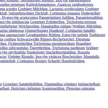
iger Risspilz, Sternsporiger Risspilz, Inocybe margaritispora
opilus penetrans
Karbolchampignon, Agaricus xanthodermus
loma sciodes
Grubiger Milchling, Lactarius scrobiculatus
Grubiger
kfuß, Safranfleischiger Dickfuß, Cortinarius traganus
Dottergelber
g, Hygrocybe acutoconica
Papageigrüner Saftling, Papageiensaftling,
Inocybe nitidiuscula
Gemeiner Erdritterling, Tricholoma terreum
imtfarbener Weichporling, Hapalopilus rutilans
Wolliger Milchling,
arius uliginosus
Orangefüssiger Hautkopf, Cortinarius bataillei
oloma saponaceum
Geradrandiger Rötling, Entocybe turbida
Tonblasser
gia confusa
Schwarzweiße Rippen-Becherlorchel, Dissingia
rling, Fichtenritterling Tricholoma pseudonictitans
Brandiger
xillus rubicundulus
Tigerritterling, Tricholoma pardinum
Seidiger
tocybe phyllophila
Dunkelroter Stachelbeertäubling, Russula
uscus
Violetter Risspilz, Inocybe violacea
Bruchreizker, Maggipilz,
gürtelfuß, Cortinarius flexipes
Scharfer Haselmilchling,
us
Gemeiner Samtfußrübling, Flammulina velutipes
Igelstachelbart,
elbart, Hericium cirrhatum
Austernseitling, Pleurotus ostreatus