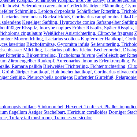
ötender Risspilz, Schamroter Risspilz, Inocybe godeyi
Graubeigeblättr
offelbovist, Scleroderma areolatum
Geflecktblättriger Flämmling, Gymn
iefelter Schirmling, Lepiota clypeolaria
Schärflicher Ritterling, Tricho
, Lactarius torminosus
Bocksdickfuß, Cortinarius camphoratus
Lila-Dic
 splendens
Kegeliger Saftling, Hygrocybe conica
Safrangelber Saftlin
enfüßiger Risspilz, Inocybe napipes
Früher Risspilz, Später Risspilz, 
 Tricholoma cingulatum
Weißlicher Anistrichterling, Clitocybe fragrans
Z
umiger Moormilchling, Lactarius scoticus
Kupferroter Hautkopf, Cortin
es lateritius
Bischofsmütze, Gyromitra infula
Seifenritterling, Trich
eischblasser Milchling, Lactarius pallidus
Kleine Becherlorchel, Dissin
ger Ritterling, Birkenritterling, Tricholoma fulvum
Gelbfleischiger Ritte
orum
Zitronengelber Raukopf, Aureonarius limonius
Erlenkrempling, Pa
alle, Ramaria pallida
Bleiweißer Trichterling, Fichtentrichterling, Cli
a
Grünblättriger Hautkopf, Hainbuchenhautkopf, Cortinarius olivaceof
iger Seitling, Pleurocybella porrigens
Duftender Gürtelfuß, Pelargonien
cholomopsis rutilans
Stinkmorchel, Hexenei, Teufelsei, Phallus impudic
cium flagellum
Ästiger Stachelbart, Hericium coralloides
Dorniger Stach
mete, Turkey tail mushroom, Trametes versicolor