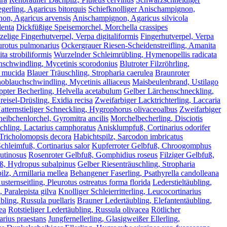
gerling, Agaricus bitorquis
Schiefknolliger Anischampignon,
on, Agaricus arvensis
Anischampignon, Agaricus silvicola
lenta
Dickfüßige Speisemorchel, Morchella crassipes
elige Fingerhutverpel, Verpa digitaliformis
Fingerhutverpel, Verpa
urotus pulmonarius
Ockergrauer Riesen-Scheidenstreifling, Amanita
ta strobiliformis
Wurzelnder Schleimrübling, Hymenopellis radicata
schwindling, Mycetinis scorodonius
Blutroter Filzröhrling,
 mucida
Blauer Träuschling, Stropharia caerulea
Braunroter
noblauchschwindling, Mycetinis alliaceus
Maisbeulenbrand, Ustilago
pter Becherling, Helvella acetabulum
Gelber Lärchenschneckling,
reisel-Drüsling, Exidia recisa
Zweifarbiger Lacktrichterling, Laccaria
atternstieliger Schneckling, Hygrophorus olivaceoalbus
Zweifarbiger
heibchenlorchel, Gyromitra ancilis
Morchelbecherling, Disciotis
hling, Lactarius camphoratus
Anisklumpfuß, Cortinarius odorifer
 Tricholomopsis decora
Habichtspilz, Sarcodon imbricatus
chleimfuß, Cortinarius salor
Kupferroter Gelbfuß, Chroogomphus
utinosus
Rosenroter Gelbfuß, Gomphidius roseus
Filziger Gelbfuß,
, Hydropus subalpinus
Gelber Riesenträuschling, Stropharia
lz, Armillaria mellea
Behangener Faserling, Psathyrella candolleana
ternseitling, Pleurotus ostreatus forma florida
Lederstieltäubling,
, Paralepista gilva
Knolliger Schleierritterling, Leucocortinarius
ling, Russula puellaris
Brauner Ledertäubling, Elefantentäubling,
ea
Rotstieliger Ledertäubling, Russula olivacea
Rötlicher
arius praestans
Jungfernellerling, Glasigweißer Ellerling,