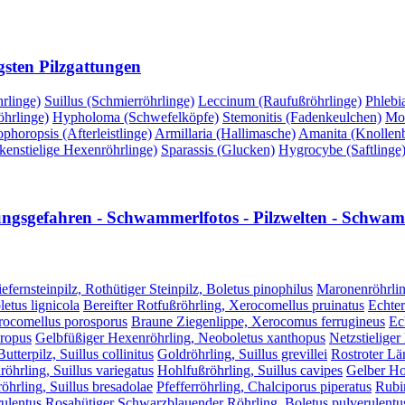
gsten Pilzgattungen
rlinge)
Suillus (Schmierröhrlinge)
Leccinum (Raufußröhrlinge)
Phlebi
hrlinge)
Hypholoma (Schwefelköpfe)
Stemonitis (Fadenkeulchen)
Mor
phoropsis (Afterleistlinge)
Armillaria (Hallimasche)
Amanita (Knollenbl
kenstielige Hexenröhrlinge)
Sparassis (Glucken)
Hygrocybe (Saftlinge
lungsgefahren - Schwammerlfotos - Pilzwelten - Schwamm
efernsteinpilz, Rothütiger Steinpilz, Boletus pinophilus
Maronenröhrlin
etus lignicola
Bereifter Rotfußröhrling, Xerocomellus pruinatus
Echter
erocomellus porosporus
Braune Ziegenlippe, Xerocomus ferrugineus
Ec
hropus
Gelbfüßiger Hexenröhrling, Neoboletus xanthopus
Netzstieliger
utterpilz, Suillus collinitus
Goldröhrling, Suillus grevillei
Rostroter Lär
röhrling, Suillus variegatus
Hohlfußröhrling, Suillus cavipes
Gelber Hoh
öhrling, Suillus bresadolae
Pfefferröhrling, Chalciporus piperatus
Rubi
ulentus
Rosahütiger Schwarzblauender Röhrling, Boletus pulverulentus