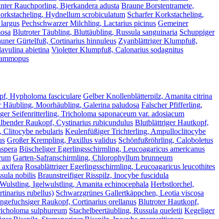
ter Rauchporling, Bjerkandera adusta
Braune Borstentramete,
orkstacheling, Hydnellum scrobiculatum
Scharfer Korkstacheling,
 largus
Pechschwarzer Milchling, Lactarius picinus
Gemeiner
mosa
Blutroter Täubling, Bluttäubling, Russula sanguinaria
Schuppiger
uner Gürtelfuß, Cortinarius hinnuleus
Zyanblättriger Klumpfuß,
avulina abietina
Violetter Klumpfuß, Calonarius sodagnitus
psammopus
pf, Hypholoma fasciculare
Gelber Knollenblätterpilz, Amanita citrina
 Häubling, Moorhäubling, Galerina paludosa
Falscher Pfifferling,
er Seifenritterling, Tricholoma saponaceum var. adosiacum
lbender Raukopf, Cystinarius rubicundulus
Blutblättriger Hautkopf,
 Clitocybe nebularis
Keulenfüßiger Trichterling, Ampulloclitocybe
us
Großer Krempling, Paxillus validus
Schönfußröhrling, Caloboletus
aspera
Büscheliger Egerlingsschirmling, Leucoagaricus americanus
arum
Garten-Safranschirmling, Chlorophyllum brunneum
axifera
Rosablättriger Egerlingsschirmling, Leucoagaricus leucothites
sula nobilis
Braunstreifiger Risspilz, Inocybe fuscidula
 Wulstling, Igelwulstling, Amanita echinocephala
Herbstlorchel,
tinarius rubellus)
Schwarzgrünes Gallertkäppchen, Leotia viscosa
ngefuchsiger Raukopf, Cortinarius orellanus
Blutroter Hautkopf,
Tricholoma sulphureum
Stachelbeertäubling, Russula queletii
Kegeliger