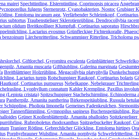
ena mairei
Spechttintling, Elsterntintling, Coprinopsis picacea
Angebrann
Pycnoporellus fulgens
Sternenrotz, Cyanobakterien, Nostoc
Grubiger K
Rötling, Entoloma incanum agg.
Verfärbender Schleimkopf, Cortinarius
ius subtortus
Traubenstieliger Sklerotienrübling, Dendrocollybia race
macium olidum
Breitknolliger Klumpfuß, Cortinarius saporatus
Hirschbra
ppelmilchling, Lactarius evosmus
Grünfleckige Fichtenkoralle, Phaeocl
ma benzoinum
Lärchenritterling, Schwammiger Ritterling, Tricholoma 
hrslorchel, Giftlorchel, Gyromitra esculenta
Grünblättriger Schwefelko
egenpilz, Amanita muscaria
Gifthäubling, Galerina marginata
Gesäumter
fa
Breitblättriger Holzrübling, Megacollybia platyphylla
Dunkelschuppig
chling, Lactarius turpis
Rotschuppiger Raukopf, Cortinarius bolaris
Gi
Hautkopf, Cortinarius purpureus
Nebelkappe, Nebelgrauer Trichterling,
chelrasling, Lyophyllum connatum
Kahler Krempling, Paxillus involut
ng (Lepiota cristata)
Spitzschuppiger Stachelschirmling, Echinoderma 
ura
Pantherpilz, Amanita pantherina
Birkenspeitäubling, Russula betul
 Schüppling, Pholiota limonella
Gemeines Fadenkeulchen, Stemonitis 
iger Tannenflämmling, Gymnopilus sapineus
Buchenspeitäubling, Rus
halloides
Grüner Knollenblätterpilz, Amanita phalloides
Spitzkegeliger
rpurröhrling, Rubroboletus rhodoxanthus
Spitzgebuckelter Raukopf, Cor
catum
Traniger Rötling, Gebrechlicher Glöckling, Entoloma hirtipes
Ora
ius
Porphyrbrauner Wulstling, Amanita porphyria
Schwefelritterling, 