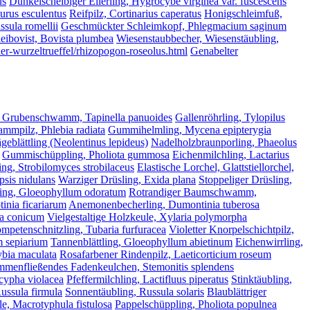
us
Dunkelscheibiger Ellerling, Hygrocybe virginea var. fuscescens
lurus esculentus
Reifpilz, Cortinarius caperatus
Honigschleimfuß,
ssula romellii
Geschmückter Schleimkopf, Phlegmacium saginum
eibovist, Bovista plumbea
Wiesenstaubbecher, Wiesenstäubling,
her-wurzeltrueffel/rhizopogon-roseolus.html
Genabelter
 Grubenschwamm, Tapinella panuoides
Gallenröhrling, Tylopilus
mmpilz, Phlebia radiata
Gummihelmling, Mycena epipterygia
geblättling (Neolentinus lepideus)
Nadelholzbraunporling, Phaeolus
Gummischüppling, Pholiota gummosa
Eichenmilchling, Lactarius
ing, Strobilomyces strobilaceus
Elastische Lorchel, Glattstiellorchel,
psis nidulans
Warziger Drüsling, Exida plana
Stoppeliger Drüsling,
ling, Gloeophyllum odoratum
Rotrandiger Baumschwamm,
inia ficariarum
Anemonenbecherling, Dumontinia tuberosa
la conicum
Vielgestaltige Holzkeule, Xylaria polymorpha
ompetenschnitzling, Tubaria furfuracea
Violetter Knorpelschichtpilz,
m sepiarium
Tannenblättling, Gloeophyllum abietinum
Eichenwirrling,
ybia maculata
Rosafarbener Rindenpilz, Laeticorticium roseum
menfließendes Fadenkeulchen, Stemonitis splendens
scypha violacea
Pfeffermilchling, Lactifluus piperatus
Stinktäubling,
ussula firmula
Sonnentäubling, Russula solaris
Blaublättriger
e, Macrotyphula fistulosa
Pappelschüppling, Pholiota populnea