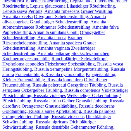
mesenterica
Violetter Rötelritterling, Lepista nuda
Lavendelfarbener
Rötelritterling, Lepista glaucocana
Lilastieliger Rötelritterling,
Lepista saeva
Perlpilz, Amanita rubescens
Grauer Wulstling,
Amanita excelsa
Olivgrauer Scheidenstreifling, Amanita
olivaceogrisea
Grauhäutiger Scheidenstreifling, Amanita
submembranacea
Rotbrauner Scheidenstreifling, Amanita fulva
Pappelstreifling, Amanita simulans Contu
Orangegelber
Scheidenstreifling, Amanita crocea
Brauner
Riesenscheidenstreifling, Amanita spadicea
Grauer
Scheidenstreifling, Amanita vaginata
Zweifarbiger
Scheidenstreifling, Amanita battarrae
Stockschwämmchen,
Kuehneromyces mutabilis
Rauchblättriger Schwefelkopf,
Hypholoma capnoides
Fleischroter Speisetäubling, Russula vesca
Heringstäubling, Russula xerampelina
Morgenrottäubling, Russula
aurora
Frauentäubling, Russula cyanoxantha
Papageitäubling,
Kleiner Frauentäubling, Russula ionochlora
Olivfarbener
Frauentäubling, Russula peltereaui
Grasgrüner Täubling, Russula
aeruginea
Ockergelber Täubling, Russula ochroleuca
Violettstieliger
Pfirsichtäubling, Russula violeipes
Weißstieliger Ockertäubling /
Pfirsichtäubling, Russula citrina
Gelber Graustieltäubling, Russula
claroflava
Orangeroter Graustieltäubling, Russula decolorans
Goldtäubling, Russula aurea
Apfeltäubling, Russula paludosa
Grüngefelderter Täubling, Russula virescens
Dickblättriger
Schwärztäubling, Russula nigricans
Dichtblättriger
Schwärztäubling, Russula densifolia
Gehämmerter Röhrling,