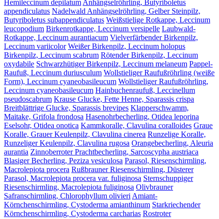
Hemileccinum depilatum
Anhängselröhrling, Butyriboletus
appendiculatus
Nadelwald Anhängselröhrling, Gelber Steinpilz,
Butyriboletus subappendiculatus
Weißstielige Rotkappe, Leccinum
leucopodium
Birkenrotkappe, Leccinum versipelle
Laubwald-
Rotkappe, Leccinum aurantiacum
Vielverfärbender Birkenpilz,
Leccinum variicolor
Weißer Birkenpilz, Leccinum holopus
Birkenpilz, Leccinum scabrum
Rötender Birkenpilz, Leccinum
oxydabile
Schwarzhütiger Birkenpilz, Leccinum melaneum
Pappel-
Raufuß, Leccinum duriusculum
Wollstieliger Raufußröhrling (weiße
Form), Leccinum cyaneobasileucum
Wollstieliger Raufußröhrling,
Leccinum cyaneobasileucum
Hainbuchenraufuß, Leccinellum
pseudoscabrum
Krause Glucke, Fette Henne, Sparassis crispa
Breitblättrige Glucke, Sparassis brevipes
Klapperschwamm,
Maitake, Grifola frondosa
Hasenohrbecherling, Otidea leporina
Eselsohr, Otidea onotica
Kammkoralle, Clavulina coralloides
Graue
Koralle, Grauer Keulenpilz, Clavulina cinerea
Runzelige Koralle,
Runzeliger Keulenpilz, Clavulina rugosa
Orangebecherling, Aleuria
aurantia
Zinnoberroter Prachtbecherling, Sarcoscypha austriaca
Blasiger Becherling, Peziza vesiculosa
Parasol, Riesenschirmling,
Macrolepiota procera
Rußbrauner Riesenschirmling, Düsterer
Parasol, Macrolepiota procera var. fuliginosa
Sternschuppiger
Riesenschirmling, Macrolepiota fuliginosa
Olivbrauner
Safranschirmling, Chlorophyllum olivieri
Amiant-
Körnchenschirmling, Cystoderma amianthinum
Starkriechender
Körnchenschirmling, Cystoderma carcharias
Rostroter