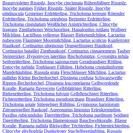
Braunvioletter Risspilz, Inocybe cincinnata
Rübenfüßiger Risspilz,
Inocybe napipes
Früher Risspilz, Später Risspilz, Inocybe
nitidiuscula
Gemeiner Erdritterling, Tricholoma terreum
Rötender
Erdritterling, Tricholoma orirubens
Beringter Erdritterling,
Tricholoma cingulatum
Weißlicher Anistrichterling, Clitocybe
fragrans
Zimtfarbener Weichporling, Hapalopilus rutilans
Wolliger
Milchling, Lactifluus vellereus
Blasser Birkenmilchling, Lactarius
pubescens
Flaumiger Moormilchling, Lactarius scoticus
Kupferroter
Hautkopf, Cortinarius uliginosus
Orangefüssiger Hautkopf,
Cortinarius bataillei
Zimthautkopf, Cortinarius cinnamomeus
Tauber
Steinreizker, Hypomyces lateritius
Bischofsmütze, Gyromitra infula
Seifenritterling, Tricholoma saponaceum
Geradrandiger Rötling,
Entocybe turbida
Tonblasser Fälbling, Hebeloma crustuliniforme
Mandeltäubling, Russula grata
Fleischblasser Milchling, Lactarius
pallidus
Kleine Becherlorchel, Dissingia confusa
Schwarzweiße
Rippen-Becherlorchel, Dissingia leucomelaena
Gelbwerdende
Koralle, Ramaria flavescens
Gelbblättriger Ritterling,
Birkenritterling, Tricholoma fulvum
Gelbfleischiger Ritterling,
Fichtenritterling Tricholoma pseudonictitans
Brandiger Ritterling,
Tricholoma ustale
Striegeliger Rübling, Gymnopus hariolorum
Zitronengelber Raukopf, Aureonarius limonius
Erlenkrempling,
Paxillus rubicundulus
Tigerritterling, Tricholoma pardinum
Seidiger
Tigerritterling, Tricholoma filamentosum
Bauchwehkoralle, Blasse
Koralle, Ramaria pallida
Bleiweißer Trichterling, Fichtentrichterling,
Clitocybe phyllophila
Dunkelroter Stachelbeertäubling, Russula