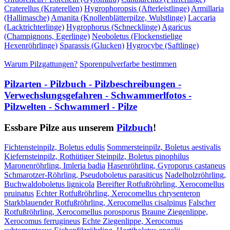
Craterellus (Kraterellen)
Hygrophoropsis (Afterleistlinge)
Armillaria
(Hallimasche)
Amanita (Knollenblätterpilze, Wulstlinge)
Laccaria
(Lacktrichterlinge)
Hygrophorus (Schnecklinge)
Agaricus
(Champignons, Egerlinge)
Neoboletus (Flockenstielige
Hexenröhrlinge)
Sparassis (Glucken)
Hygrocybe (Saftlinge)
Warum Pilzgattungen?
Sporenpulverfarbe bestimmen
Pilzarten - Pilzbuch - Pilzbeschreibungen -
Verwechslungsgefahren - Schwammerlfotos -
Pilzwelten - Schwammerl - Pilze
Essbare Pilze aus unserem
Pilzbuch
!
Fichtensteinpilz, Boletus edulis
Sommersteinpilz, Boletus aestivalis
Kiefernsteinpilz, Rothütiger Steinpilz, Boletus pinophilus
Maronenröhrling, Imleria badia
Hasenröhrling, Gyroporus castaneus
Schmarotzer-Röhrling, Pseudoboletus parasiticus
Nadelholzröhrling,
Buchwaldoboletus lignicola
Bereifter Rotfußröhrling, Xerocomellus
pruinatus
Echter Rotfußröhrling, Xerocomellus chrysenteron
Starkblauender Rotfußröhrling, Xerocomellus cisalpinus
Falscher
Rotfußröhrling, Xerocomellus porosporus
Braune Ziegenlippe,
Xerocomus ferrugineus
Echte Ziegenlippe, Xerocomus