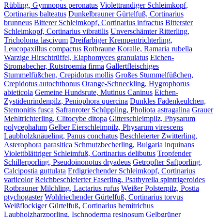
Rübling, Gymnopus peronatus
Violettrandiger Schleimkopf,
Cortinarius balteatus
Dunkelbrauner Gürtelfuß, Cortinarius
brunneus
Bitterer Schleimkopf, Cortinarius infractus
Bitterster
Schleimkopf, Cortinarius vibratilis
Unverschämter Ritterling,
Tricholoma lascivum
Dreifarbiger Krempentrichterling,
Leucopaxillus compactus
Rotbraune Koralle, Ramaria rubella
Warzige Hirschtrüffel, Elaphomyces granulatus
Eichen-
Stromabecher, Rutstroemia firma
Gallertfleischiges
Stummelfüßchen, Crepidotus mollis
Großes Stummelfüßchen,
Crepidotus autochthonus
Orange-Schneckling, Hygrophorus
abieticola
Gemeine Hundsrute, Mutinus Caninus
Eichen-
Zystidenrindenpilz, Peniophora quercina
Dunkles Fadenkeulchen,
Stemonitis fusca
Safranroter Schüppling, Pholiota astragalina
Grauer
Mehltrichterling, Clitocybe ditopa
Gitterschleimpilz, Physarum
polycephalum
Gelber Eierschleimpilz, Physarum virescens
Laubholzknäueling, Panus conchatus
Beschleierter Zwitterling,
Asterophora parasitica
Schmutzbecherling, Bulgaria inquinans
Violettblättriger Schleimfuß, Cortinarius delibutus
Tropfender
Schillerporling, Pseudoinonotus dryadeus
Getropfter Saftporling,
Calcipostia guttulata
Erdigriechender Schleimkopf, Cortinarius
variicolor
Reichbeschleierter Faserling, Psathyrella spintrigeroides
Rotbrauner Milchling, Lactarius rufus
Weißer Polsterpilz, Postia
ptychogaster
Wohlriechender Gürtelfuß, Cortinarius torvus
Weißflockiger Gürtelfuß, Cortinarius hemitrichus
Laubholzharzporling, Ischnoderma resinosum
Gelbgrüner