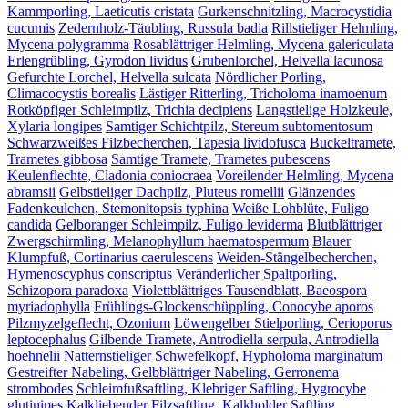
Kammporling, Laeticutis cristata
Gurkenschnitzling, Macrocystidia
cucumis
Zedernholz-Täubling, Russula badia
Rillstieliger Helmling,
Mycena polygramma
Rosablättriger Helmling, Mycena galericulata
Erlengrübling, Gyrodon lividus
Grubenlorchel, Helvella lacunosa
Gefurchte Lorchel, Helvella sulcata
Nördlicher Porling,
Climacocystis borealis
Lästiger Ritterling, Tricholoma inamoenum
Rotköpfiger Schleimpilz, Trichia decipiens
Langstielige Holzkeule,
Xylaria longipes
Samtiger Schichtpilz, Stereum subtomentosum
Schwarzweißes Filzbecherchen, Tapesia lividofusca
Buckeltramete,
Trametes gibbosa
Samtige Tramete, Trametes pubescens
Keulenflechte, Cladonia coniocraea
Voreilender Helmling, Mycena
abramsii
Gelbstieliger Dachpilz, Pluteus romellii
Glänzendes
Fadenkeulchen, Stemonitopsis typhina
Weiße Lohblüte, Fuligo
candida
Gelboranger Schleimpilz, Fuligo leviderma
Blutblättriger
Zwergschirmling, Melanophyllum haematospermum
Blauer
Klumpfuß, Cortinarius caerulescens
Weiden-Stängelbecherchen,
Hymenoscyphus conscriptus
Veränderlicher Spaltporling,
Schizopora paradoxa
Violettblättriges Tausendblatt, Baeospora
myriadophylla
Frühlings-Glockenschüppling, Conocybe aporos
Pilzmyzelgeflecht, Ozonium
Löwengelber Stielporling, Cerioporus
leptocephalus
Gilbende Tramete, Antrodiella serpula, Antrodiella
hoehnelii
Natternstieliger Schwefelkopf, Hypholoma marginatum
Gestreifter Nabeling, Gelbblättriger Nabeling, Gerronema
strombodes
Schleimfußsaftling, Klebriger Saftling, Hygrocybe
glutinipes
Kalkliebender Filzsaftling, Kalkholder Saftling,