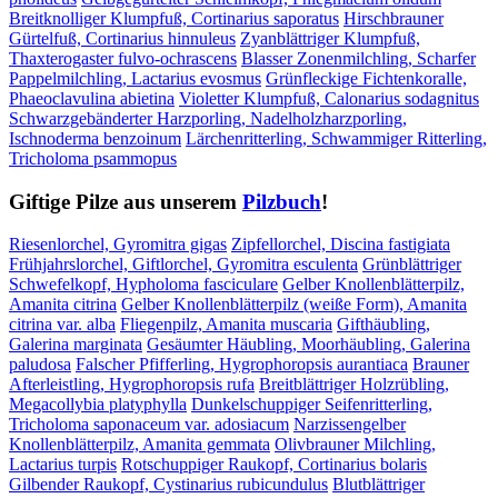
Breitknolliger Klumpfuß, Cortinarius saporatus
Hirschbrauner
Gürtelfuß, Cortinarius hinnuleus
Zyanblättriger Klumpfuß,
Thaxterogaster fulvo-ochrascens
Blasser Zonenmilchling, Scharfer
Pappelmilchling, Lactarius evosmus
Grünfleckige Fichtenkoralle,
Phaeoclavulina abietina
Violetter Klumpfuß, Calonarius sodagnitus
Schwarzgebänderter Harzporling, Nadelholzharzporling,
Ischnoderma benzoinum
Lärchenritterling, Schwammiger Ritterling,
Tricholoma psammopus
Giftige Pilze aus unserem
Pilzbuch
!
Riesenlorchel, Gyromitra gigas
Zipfellorchel, Discina fastigiata
Frühjahrslorchel, Giftlorchel, Gyromitra esculenta
Grünblättriger
Schwefelkopf, Hypholoma fasciculare
Gelber Knollenblätterpilz,
Amanita citrina
Gelber Knollenblätterpilz (weiße Form), Amanita
citrina var. alba
Fliegenpilz, Amanita muscaria
Gifthäubling,
Galerina marginata
Gesäumter Häubling, Moorhäubling, Galerina
paludosa
Falscher Pfifferling, Hygrophoropsis aurantiaca
Brauner
Afterleistling, Hygrophoropsis rufa
Breitblättriger Holzrübling,
Megacollybia platyphylla
Dunkelschuppiger Seifenritterling,
Tricholoma saponaceum var. adosiacum
Narzissengelber
Knollenblätterpilz, Amanita gemmata
Olivbrauner Milchling,
Lactarius turpis
Rotschuppiger Raukopf, Cortinarius bolaris
Gilbender Raukopf, Cystinarius rubicundulus
Blutblättriger