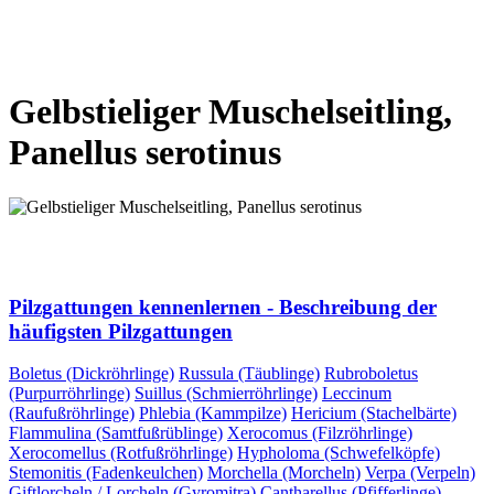
VORHERIGE SEITE
NÄCHSTE SEITE
Gelbstieliger Muschelseitling,
Panellus serotinus
VORHERIGE SEITE
NÄCHSTE SEITE
Pilzgattungen kennenlernen - Beschreibung der
häufigsten Pilzgattungen
Boletus (Dickröhrlinge)
Russula (Täublinge)
Rubroboletus
(Purpurröhrlinge)
Suillus (Schmierröhrlinge)
Leccinum
(Raufußröhrlinge)
Phlebia (Kammpilze)
Hericium (Stachelbärte)
Flammulina (Samtfußrüblinge)
Xerocomus (Filzröhrlinge)
Xerocomellus (Rotfußröhrlinge)
Hypholoma (Schwefelköpfe)
Stemonitis (Fadenkeulchen)
Morchella (Morcheln)
Verpa (Verpeln)
Giftlorcheln / Lorcheln (Gyromitra)
Cantharellus (Pfifferlinge)