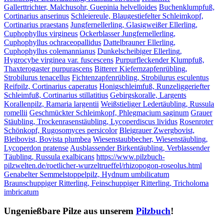
Gallerttrichter, Malchusohr, Guepinia helvelloides
Buchenklumpfuß,
Cortinarius anserinus
Schleiereule, Blaugestiefelter Schleimkopf,
Cortinarius praestans
Jungfernellerling, Glasigweißer Ellerling,
Cuphophyllus virgineus
Ockerblasser Jungfernellerling,
Cuphophyllus ochraceopallidus
Dattelbrauner Ellerling,
Cuphophyllus colemannianus
Dunkelscheibiger Ellerling,
Hygrocybe virginea var. fuscescens
Purpurfleckender Klumpfuß,
Thaxterogaster purpurascens
Bitterer Kiefernzapfenrübling,
Strobilurus tenacellus
Fichtenzapfenrübling, Strobilurus esculentus
Reifpilz, Cortinarius caperatus
Honigschleimfuß, Runzeliggeriefter
Schleimfuß, Cortinarius stillatitius
Gebirgskoralle, Largents
Korallenpilz, Ramaria largentii
Weißstieliger Ledertäubling, Russula
romellii
Geschmückter Schleimkopf, Phlegmacium saginum
Grauer
Stäubling, Trockenrasenstäubling, Lycoperdiscus lividus
Rosenroter
Schönkopf, Rugosomyces persicolor
Bleigrauer Zwergbovist,
Bleibovist, Bovista plumbea
Wiesenstaubbecher, Wiesenstäubling,
Lycoperdon pratense
Ausblassender Birkentäubling, Verblassender
Täubling, Russula exalbicans
https://www.pilzbuch-
pilzwelten.de/roetlicher-wurzeltrueffel/rhizopogon-roseolus.html
Genabelter Semmelstoppelpilz, Hydnum umbilicatum
Braunschuppiger Ritterling, Feinschuppiger Ritterling, Tricholoma
imbricatum
Ungenießbare Pilze aus unserem
Pilzbuch
!