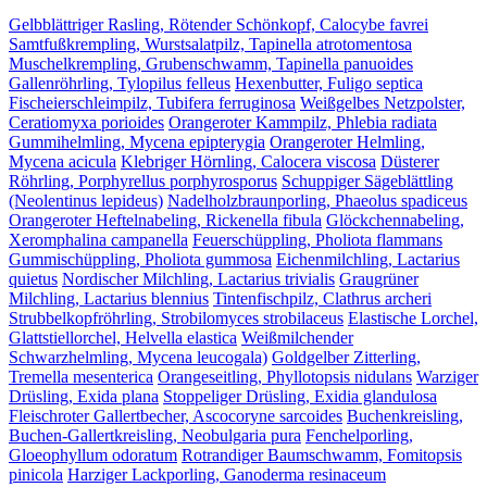
Gelbblättriger Rasling, Rötender Schönkopf, Calocybe favrei
Samtfußkrempling, Wurstsalatpilz, Tapinella atrotomentosa
Muschelkrempling, Grubenschwamm, Tapinella panuoides
Gallenröhrling, Tylopilus felleus
Hexenbutter, Fuligo septica
Fischeierschleimpilz, Tubifera ferruginosa
Weißgelbes Netzpolster,
Ceratiomyxa porioides
Orangeroter Kammpilz, Phlebia radiata
Gummihelmling, Mycena epipterygia
Orangeroter Helmling,
Mycena acicula
Klebriger Hörnling, Calocera viscosa
Düsterer
Röhrling, Porphyrellus porphyrosporus
Schuppiger Sägeblättling
(Neolentinus lepideus)
Nadelholzbraunporling, Phaeolus spadiceus
Orangeroter Heftelnabeling, Rickenella fibula
Glöckchennabeling,
Xeromphalina campanella
Feuerschüppling, Pholiota flammans
Gummischüppling, Pholiota gummosa
Eichenmilchling, Lactarius
quietus
Nordischer Milchling, Lactarius trivialis
Graugrüner
Milchling, Lactarius blennius
Tintenfischpilz, Clathrus archeri
Strubbelkopfröhrling, Strobilomyces strobilaceus
Elastische Lorchel,
Glattstiellorchel, Helvella elastica
Weißmilchender
Schwarzhelmling, Mycena leucogala)
Goldgelber Zitterling,
Tremella mesenterica
Orangeseitling, Phyllotopsis nidulans
Warziger
Drüsling, Exida plana
Stoppeliger Drüsling, Exidia glandulosa
Fleischroter Gallertbecher, Ascocoryne sarcoides
Buchenkreisling,
Buchen-Gallertkreisling, Neobulgaria pura
Fenchelporling,
Gloeophyllum odoratum
Rotrandiger Baumschwamm, Fomitopsis
pinicola
Harziger Lackporling, Ganoderma resinaceum