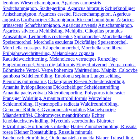
leoninus
Wiesenchampignon, Agaricus campestris
Stadtchampignon, Stadtegerling, Agaricus bitorquis
Schiefknolliger
Anischampignon, Agaricus essettei
Riesenchampignon, Agaricus
augustus
Großsporiger Champignon, Riesenchampignon, Agaricus
urinascens
Schafchampignon, Agaricus arvensis
Anischampignon,
Agaricus silvicola
Mehlräsling, Mehlpilz, Clitopilus prunulus
Aniszähling, Lentinellus cochleatus
Spitzmorchel, Morchella elata
Speisemorchel, Morchella esculenta
Dickfüßige Speisemorchel,
Morchella crassipes
Käppchenmorchel, Morchella semilibera
Frühjahrsweichritterling, Melanoleuca cognata
Raustielweichritterling, Melanoleuca verrucipes
Runzelige
Fingerhutverpel, Verpa digitaliformis
Fingerhutverpel, Verpa conica
Böhmische Verpel, Verpa bohemica
Mairitterling, Maipilz, Calocybe
gambosa
Schlehenrötling, Entoloma sepium
Lungenseitling,
Pleurotus pulmonarius
Ockergrauer Riesen-Scheidenstreifling,
Amanita lividopallescens
Dickscheidiger Scheidenstreifling,
Amanita pachyvolvata
Sklerotienporling, Polyporus tuberaster
Fransiger Wulstling, Amanita strobiliformis
Wurzelnder
Schleimrübling, Hymenopellis radicata
Waldfreundrübling,
Gemeiner Rübling, Gymnopus dryophilus
Stachelsporige
Mäandertrüffel, Choiromyces meandriformis
Echter
Knoblauchschwindling, Mycetinis scorodonius
Blutroter
Filzröhrling, Hortiboletus rubellus
Harter Zinnobertäubling, Russula
rosea
Kleiner Rosatäubling, Russula minutula
Buchenschleimrübling, Oudemansiella mucida
Blauer Träuschling,