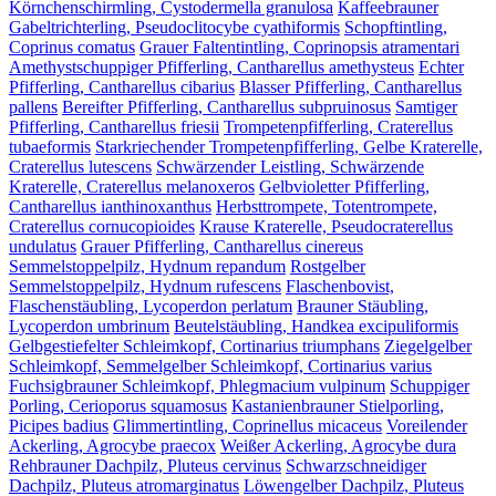
Körnchenschirmling, Cystodermella granulosa
Kaffeebrauner
Gabeltrichterling, Pseudoclitocybe cyathiformis
Schopftintling,
Coprinus comatus
Grauer Faltentintling, Coprinopsis atramentari
Amethystschuppiger Pfifferling, Cantharellus amethysteus
Echter
Pfifferling, Cantharellus cibarius
Blasser Pfifferling, Cantharellus
pallens
Bereifter Pfifferling, Cantharellus subpruinosus
Samtiger
Pfifferling, Cantharellus friesii
Trompetenpfifferling, Craterellus
tubaeformis
Starkriechender Trompetenpfifferling, Gelbe Kraterelle,
Craterellus lutescens
Schwärzender Leistling, Schwärzende
Kraterelle, Craterellus melanoxeros
Gelbvioletter Pfifferling,
Cantharellus ianthinoxanthus
Herbsttrompete, Totentrompete,
Craterellus cornucopioides
Krause Kraterelle, Pseudocraterellus
undulatus
Grauer Pfifferling, Cantharellus cinereus
Semmelstoppelpilz, Hydnum repandum
Rostgelber
Semmelstoppelpilz, Hydnum rufescens
Flaschenbovist,
Flaschenstäubling, Lycoperdon perlatum
Brauner Stäubling,
Lycoperdon umbrinum
Beutelstäubling, Handkea excipuliformis
Gelbgestiefelter Schleimkopf, Cortinarius triumphans
Ziegelgelber
Schleimkopf, Semmelgelber Schleimkopf, Cortinarius varius
Fuchsigbrauner Schleimkopf, Phlegmacium vulpinum
Schuppiger
Porling, Cerioporus squamosus
Kastanienbrauner Stielporling,
Picipes badius
Glimmertintling, Coprinellus micaceus
Voreilender
Ackerling, Agrocybe praecox
Weißer Ackerling, Agrocybe dura
Rehbrauner Dachpilz, Pluteus cervinus
Schwarzschneidiger
Dachpilz, Pluteus atromarginatus
Löwengelber Dachpilz, Pluteus