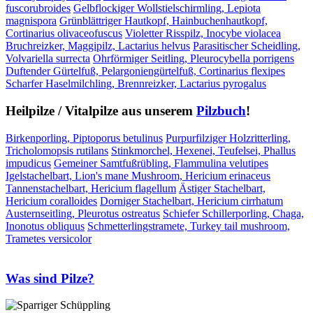
fuscorubroides
Gelbflockiger Wollstielschirmling, Lepiota
magnispora
Grünblättriger Hautkopf, Hainbuchenhautkopf,
Cortinarius olivaceofuscus
Violetter Risspilz, Inocybe violacea
Bruchreizker, Maggipilz, Lactarius helvus
Parasitischer Scheidling,
Volvariella surrecta
Ohrförmiger Seitling, Pleurocybella porrigens
Duftender Gürtelfuß, Pelargoniengürtelfuß, Cortinarius flexipes
Scharfer Haselmilchling, Brennreizker, Lactarius pyrogalus
Heilpilze / Vitalpilze aus unserem
Pilzbuch
!
Birkenporling, Piptoporus betulinus
Purpurfilziger Holzritterling,
Tricholomopsis rutilans
Stinkmorchel, Hexenei, Teufelsei, Phallus
impudicus
Gemeiner Samtfußrübling, Flammulina velutipes
Igelstachelbart, Lion's mane Mushroom, Hericium erinaceus
Tannenstachelbart, Hericium flagellum
Ästiger Stachelbart,
Hericium coralloides
Dorniger Stachelbart, Hericium cirrhatum
Austernseitling, Pleurotus ostreatus
Schiefer Schillerporling, Chaga,
Inonotus obliquus
Schmetterlingstramete, Turkey tail mushroom,
Trametes versicolor
Was sind Pilze?