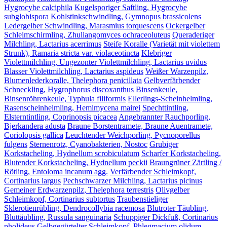
Hygrocybe calciphila
Kugelsporiger Saftling, Hygrocybe
subglobispora
Kohlstinkschwindling, Gymnopus brassicolens
Ledergelber Schwindling, Marasmius torquescens
Ockergelber
Schleimschirmling, Zhuliangomyces ochraceoluteus
Queraderiger
Milchling, Lactarius acerrimus
Steife Koralle (Varietät mit violettem
Strunk), Ramaria stricta var. violaceotincta
Klebriger
Violettmilchling, Ungezonter Violettmilchling, Lactarius uvidus
Blasser Violettmilchling, Lactarius aspideus
Weißer Warzenpilz,
Blumenlederkoralle, Thelephora penicillata
Gelbverfärbender
Schneckling, Hygrophorus discoxanthus
Binsenkeule,
Binsenröhrenkeule, Typhula filiformis
Ellerlings-Scheinhelmling,
Rasenscheinhelmling, Hemimycena mairei
Spechttintling,
Elsterntintling, Coprinopsis picacea
Angebrannter Rauchporling,
Bjerkandera adusta
Braune Borstentramete, Braune Auentramete,
Coriolopsis gallica
Leuchtender Weichporling, Pycnoporellus
fulgens
Sternenrotz, Cyanobakterien, Nostoc
Grubiger
Korkstacheling, Hydnellum scrobiculatum
Scharfer Korkstacheling,
Blutender Korkstacheling, Hydnellum peckii
Braungrüner Zärtling /
Rötling, Entoloma incanum agg.
Verfärbender Schleimkopf,
Cortinarius largus
Pechschwarzer Milchling, Lactarius picinus
Gemeiner Erdwarzenpilz, Thelephora terrestris
Olivgelber
Schleimkopf, Cortinarius subtortus
Traubenstieliger
Sklerotienrübling, Dendrocollybia racemosa
Blutroter Täubling,
Bluttäubling, Russula sanguinaria
Schuppiger Dickfuß, Cortinarius
pholideus
Gelbgegürtelter Schleimkopf, Phlegmacium olidum