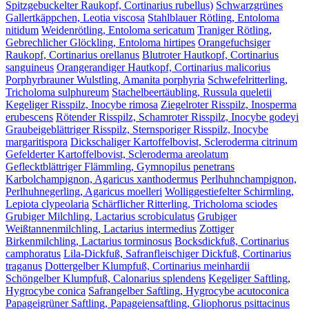
Spitzgebuckelter Raukopf, Cortinarius rubellus)
Schwarzgrünes
Gallertkäppchen, Leotia viscosa
Stahlblauer Rötling, Entoloma
nitidum
Weidenrötling, Entoloma sericatum
Traniger Rötling,
Gebrechlicher Glöckling, Entoloma hirtipes
Orangefuchsiger
Raukopf, Cortinarius orellanus
Blutroter Hautkopf, Cortinarius
sanguineus
Orangerandiger Hautkopf, Cortinarius malicorius
Porphyrbrauner Wulstling, Amanita porphyria
Schwefelritterling,
Tricholoma sulphureum
Stachelbeertäubling, Russula queletii
Kegeliger Risspilz, Inocybe rimosa
Ziegelroter Risspilz, Inosperma
erubescens
Rötender Risspilz, Schamroter Risspilz, Inocybe godeyi
Graubeigeblättriger Risspilz, Sternsporiger Risspilz, Inocybe
margaritispora
Dickschaliger Kartoffelbovist, Scleroderma citrinum
Gefelderter Kartoffelbovist, Scleroderma areolatum
Geflecktblättriger Flämmling, Gymnopilus penetrans
Karbolchampignon, Agaricus xanthodermus
Perlhuhnchampignon,
Perlhuhnegerling, Agaricus moelleri
Wolliggestiefelter Schirmling,
Lepiota clypeolaria
Schärflicher Ritterling, Tricholoma sciodes
Grubiger Milchling, Lactarius scrobiculatus
Grubiger
Weißtannenmilchling, Lactarius intermedius
Zottiger
Birkenmilchling, Lactarius torminosus
Bocksdickfuß, Cortinarius
camphoratus
Lila-Dickfuß, Safranfleischiger Dickfuß, Cortinarius
traganus
Dottergelber Klumpfuß, Cortinarius meinhardii
Schöngelber Klumpfuß, Calonarius splendens
Kegeliger Saftling,
Hygrocybe conica
Safrangelber Saftling, Hygrocybe acutoconica
Papageigrüner Saftling, Papageiensaftling, Gliophorus psittacinus