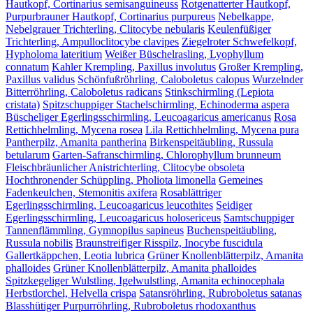
Hautkopf, Cortinarius semisanguineuss
Rotgenatterter Hautkopf,
Purpurbrauner Hautkopf, Cortinarius purpureus
Nebelkappe,
Nebelgrauer Trichterling, Clitocybe nebularis
Keulenfüßiger
Trichterling, Ampulloclitocybe clavipes
Ziegelroter Schwefelkopf,
Hypholoma lateritium
Weißer Büschelrasling, Lyophyllum
connatum
Kahler Krempling, Paxillus involutus
Großer Krempling,
Paxillus validus
Schönfußröhrling, Caloboletus calopus
Wurzelnder
Bitterröhrling, Caloboletus radicans
Stinkschirmling (Lepiota
cristata)
Spitzschuppiger Stachelschirmling, Echinoderma aspera
Büscheliger Egerlingsschirmling, Leucoagaricus americanus
Rosa
Rettichhelmling, Mycena rosea
Lila Rettichhelmling, Mycena pura
Pantherpilz, Amanita pantherina
Birkenspeitäubling, Russula
betularum
Garten-Safranschirmling, Chlorophyllum brunneum
Fleischbräunlicher Anistrichterling, Clitocybe obsoleta
Hochthronender Schüppling, Pholiota limonella
Gemeines
Fadenkeulchen, Stemonitis axifera
Rosablättriger
Egerlingsschirmling, Leucoagaricus leucothites
Seidiger
Egerlingsschirmling, Leucoagaricus holosericeus
Samtschuppiger
Tannenflämmling, Gymnopilus sapineus
Buchenspeitäubling,
Russula nobilis
Braunstreifiger Risspilz, Inocybe fuscidula
Gallertkäppchen, Leotia lubrica
Grüner Knollenblätterpilz, Amanita
phalloides
Grüner Knollenblätterpilz, Amanita phalloides
Spitzkegeliger Wulstling, Igelwulstling, Amanita echinocephala
Herbstlorchel, Helvella crispa
Satansröhrling, Rubroboletus satanas
Blasshütiger Purpurröhrling, Rubroboletus rhodoxanthus