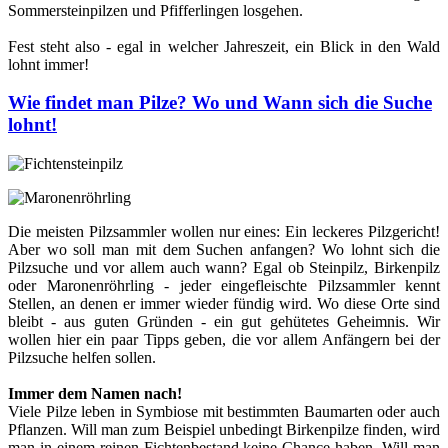
Sommersteinpilzen und Pfifferlingen losgehen.
Fest steht also - egal in welcher Jahreszeit, ein Blick in den Wald
lohnt immer!
Wie findet man Pilze? Wo und Wann sich die Suche
lohnt!
Die meisten Pilzsammler wollen nur eines: Ein leckeres Pilzgericht!
Aber wo soll man mit dem Suchen anfangen? Wo lohnt sich die
Pilzsuche und vor allem auch wann? Egal ob Steinpilz, Birkenpilz
oder Maronenröhrling - jeder eingefleischte Pilzsammler kennt
Stellen, an denen er immer wieder fündig wird. Wo diese Orte sind
bleibt - aus guten Gründen - ein gut gehütetes Geheimnis. Wir
wollen hier ein paar Tipps geben, die vor allem Anfängern bei der
Pilzsuche helfen sollen.
Immer dem Namen nach!
Viele Pilze leben in Symbiose mit bestimmten Baumarten oder auch
Pflanzen. Will man zum Beispiel unbedingt Birkenpilze finden, wird
man in einem reinen Fichtenbestand keine Chance haben. Will man