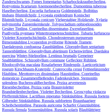
Zunderschwamm, Fomes fomentarius
Scharbockskrautbecherling,
Botryotinia ficariarum
Anemonenbecherling, Dumontinia tuberosa
Haselbecherling, Encoelia furfuracea
Goldmistpilz, Bolbitius
titubans
Blutmilchpilz, Lycogala epidendrum
Konischer
Blutmilchpilz, Lycogala conicum
Vielgestaltige Holzkeule, Xylaria
polymorpha
Zungenkernkeule, Tolypocladium ophioglossoides
Gesäter Tintling, Coprinellus disseminatus
Zwergfaserling,
Psathyrella pygmaea
Wintertrompetenschnitzling, Tubaria furfuracea
Violetter Knorpelschichtpilz, Chondrostereum purpureum
Birnenstäubling,Lycoperdon pyriforme
Rötende Tramete,
Daedaleopsis confragosa
Zaunblättling, Gloeophyllum sepiarium
Tannenblättling, Gloeophyllum abietinum
Eichenwirrling, Daedalea
quercina
Winter-Stielporling, Lentinus brumalis
Gemeiner
Spaltblättling, Schizophyllum commune
Gefleckter Rübling,
Rhodocollybia maculata
Rosafarbener Rindenpilz, Laeticorticium
roseum
Kirschbaum-Kraterpilz, Craterocolla cerasi
Fettigglänzender
Häubling, Meottomyces dissimulans
Haustintling, Coprinellus
domesticus
Zusammenfließendes Fadenkeulchen, Stemonitis
splendens
Buchenwaldbecherling, Peziza arvernensis
Riesenbecherling, Peziza varia
Braunvioletter
Brandstellenbecherling, Violetter Becherling, Geoscypha violacea
Pfeffermilchling, Lactifluus piperatus
Stinktäubling, Russula foetens
Gilbender Stinktäubling, Russula subfoetens
Braunhaariger
Scheibchentintling, Parasola auricoma
Scharfer Glanztäubling,
Russula firmula
Sonnentäubling, Russula solaris
Blaublättriger