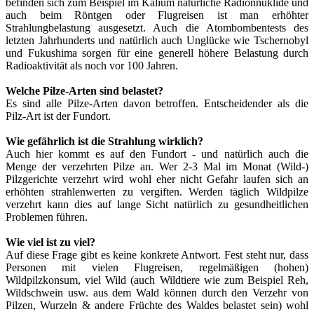
befinden sich zum Beispiel im Kalium natürliche Radionnuklide und
auch beim Röntgen oder Flugreisen ist man erhöhter
Strahlungbelastung ausgesetzt. Auch die Atombombentests des
letzten Jahrhunderts und natürlich auch Unglücke wie Tschernobyl
und Fukushima sorgen für eine generell höhere Belastung durch
Radioaktivität als noch vor 100 Jahren.
Welche Pilze-Arten sind belastet?
Es sind alle Pilze-Arten davon betroffen. Entscheidender als die
Pilz-Art ist der Fundort.
Wie gefährlich ist die Strahlung wirklich?
Auch hier kommt es auf den Fundort - und natürlich auch die
Menge der verzehrten Pilze an. Wer 2-3 Mal im Monat (Wild-)
Pilzgerichte verzehrt wird wohl eher nicht Gefahr laufen sich an
erhöhten strahlenwerten zu vergiften. Werden täglich Wildpilze
verzehrt kann dies auf lange Sicht natürlich zu gesundheitlichen
Problemen führen.
Wie viel ist zu viel?
Auf diese Frage gibt es keine konkrete Antwort. Fest steht nur, dass
Personen mit vielen Flugreisen, regelmäßigen (hohen)
Wildpilzkonsum, viel Wild (auch Wildtiere wie zum Beispiel Reh,
Wildschwein usw. aus dem Wald können durch den Verzehr von
Pilzen, Wurzeln & andere Früchte des Waldes belastet sein) wohl