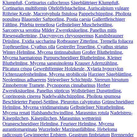
Klumpfuß, Cortinarius callochrous
Sägeblättriger Klumpfuß,
Cortinarius multiformis
Ohrlöffelstacheling, Auriscalpium vulgare
Röhrige Keule, Macrotyphula fistulosa
Pappelschüppling, Pholiota
populnea
Blauender Saftporling, Postia caesia
Gallertfleischiger
Fältling, Phlebia tremellosa
Gelbstieliger Muschelseitling,
Sarcomyxa serotina
Milder Zwergknäueling, Panellus mitis
Riesengallertträne, Dacrymyces chrysospermus
Kandisbrauner
Drüsling, Exidia saccharina
Rotbrauner Zitterling, Tremella foliacea
Topfteuerling, Cyathus olla
Gestreifer Teuerling, Cyathus striatus
Winter-Helmling, Mycena tintinnabulum
Großer Bluthelmling,
Mycena haematopus
Purpurschneidiger Bluthelmling, Kleiner
Bluthelmling, Mycena sanguinolenta
Krauser Adernzähling,
Plicatura crispa
Geweihförmige Holzkeule, Xylaria hypoxylon
Fichtenzapfenhelmling, Mycena strobilicola
Harziger Sägeblättling,
Neolentinus adhaerens
Striegeliger Schichtpilz, Stereum hirsutum
Zinnoberrote Tramete, Pycnoporus cinnabarinus
Herber
Zwergknäueling, Panellus stipticus
Wollstieliger Dungtintling,
Coprinopsis cinerea
Nadelwaldschüppling, Pholiota spumosa
Beschleierter Pappel-Seitling, Pleurotus calyptratus
Grünschneidiger
Helmling, Mycena viridimarginata
Gelbstieliger Nitrathelmling,
Mycena renati
Halsbandschwindling, Marasmius rotula
Nadelstreu-
Käsepilzchen, Käsepilzchen, Marasmius wettsteinii
Orangeschneidiger Helmling, Feuriger Helmling, Mycena
aurantiomarginata
Wurzelnder Marzipanfälbling, Hebeloma
radicosum
Gewimperter Erdstern, Geastrum fimbriatum
Brennender