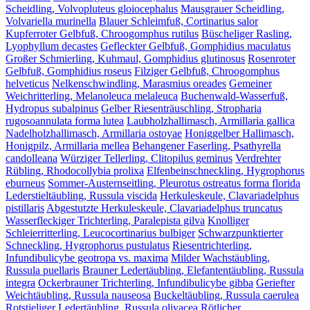
Scheidling, Volvopluteus gloiocephalus
Mausgrauer Scheidling,
Volvariella murinella
Blauer Schleimfuß, Cortinarius salor
Kupferroter Gelbfuß, Chroogomphus rutilus
Büscheliger Rasling,
Lyophyllum decastes
Gefleckter Gelbfuß, Gomphidius maculatus
Großer Schmierling, Kuhmaul, Gomphidius glutinosus
Rosenroter
Gelbfuß, Gomphidius roseus
Filziger Gelbfuß, Chroogomphus
helveticus
Nelkenschwindling, Marasmius oreades
Gemeiner
Weichritterling, Melanoleuca melaleuca
Buchenwald-Wasserfuß,
Hydropus subalpinus
Gelber Riesenträuschling, Stropharia
rugosoannulata forma lutea
Laubholzhallimasch, Armillaria gallica
Nadelholzhallimasch, Armillaria ostoyae
Honiggelber Hallimasch,
Honigpilz, Armillaria mellea
Behangener Faserling, Psathyrella
candolleana
Würziger Tellerling, Clitopilus geminus
Verdrehter
Rübling, Rhodocollybia prolixa
Elfenbeinschneckling, Hygrophorus
eburneus
Sommer-Austernseitling, Pleurotus ostreatus forma florida
Lederstieltäubling, Russula viscida
Herkuleskeule, Clavariadelphus
pistillaris
Abgestutzte Herkuleskeule, Clavariadelphus truncatus
Wasserfleckiger Trichterling, Paralepista gilva
Knolliger
Schleierritterling, Leucocortinarius bulbiger
Schwarzpunktierter
Schneckling, Hygrophorus pustulatus
Riesentrichterling,
Infundibulicybe geotropa vs. maxima
Milder Wachstäubling,
Russula puellaris
Brauner Ledertäubling, Elefantentäubling, Russula
integra
Ockerbrauner Trichterling, Infundibulicybe gibba
Geriefter
Weichtäubling, Russula nauseosa
Buckeltäubling, Russula caerulea
Rotstieliger Ledertäubling, Russula olivacea
Rötlicher