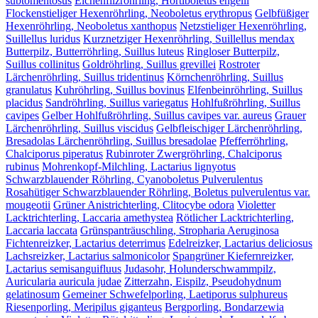
subtomentosus
Eichenfilzröhrling, Hortiboletus engelii
Flockenstieliger Hexenröhrling, Neoboletus erythropus
Gelbfüßiger
Hexenröhrling, Neoboletus xanthopus
Netzstieliger Hexenröhrling,
Suillellus luridus
Kurznetziger Hexenröhrling, Suillellus mendax
Butterpilz, Butterröhrling, Suillus luteus
Ringloser Butterpilz,
Suillus collinitus
Goldröhrling, Suillus grevillei
Rostroter
Lärchenröhrling, Suillus tridentinus
Körnchenröhrling, Suillus
granulatus
Kuhröhrling, Suillus bovinus
Elfenbeinröhrling, Suillus
placidus
Sandröhrling, Suillus variegatus
Hohlfußröhrling, Suillus
cavipes
Gelber Hohlfußröhrling, Suillus cavipes var. aureus
Grauer
Lärchenröhrling, Suillus viscidus
Gelbfleischiger Lärchenröhrling,
Bresadolas Lärchenröhrling, Suillus bresadolae
Pfefferröhrling,
Chalciporus piperatus
Rubinroter Zwergröhrling, Chalciporus
rubinus
Mohrenkopf-Milchling, Lactarius lignyotus
Schwarzblauender Röhrling, Cyanoboletus Pulverulentus
Rosahütiger Schwarzblauender Röhrling, Boletus pulverulentus var.
mougeotii
Grüner Anistrichterling, Clitocybe odora
Violetter
Lacktrichterling, Laccaria amethystea
Rötlicher Lacktrichterling,
Laccaria laccata
Grünspanträuschling, Stropharia Aeruginosa
Fichtenreizker, Lactarius deterrimus
Edelreizker, Lactarius deliciosus
Lachsreizker, Lactarius salmonicolor
Spangrüner Kiefernreizker,
Lactarius semisanguifluus
Judasohr, Holunderschwammpilz,
Auricularia auricula judae
Zitterzahn, Eispilz, Pseudohydnum
gelatinosum
Gemeiner Schwefelporling, Laetiporus sulphureus
Riesenporling, Meripilus giganteus
Bergporling, Bondarzewia