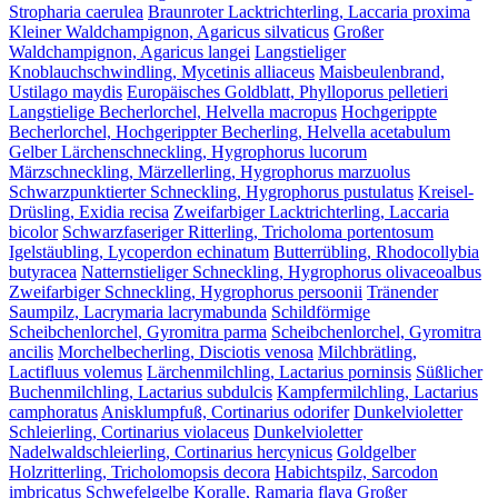
Stropharia caerulea
Braunroter Lacktrichterling, Laccaria proxima
Kleiner Waldchampignon, Agaricus silvaticus
Großer
Waldchampignon, Agaricus langei
Langstieliger
Knoblauchschwindling, Mycetinis alliaceus
Maisbeulenbrand,
Ustilago maydis
Europäisches Goldblatt, Phylloporus pelletieri
Langstielige Becherlorchel, Helvella macropus
Hochgerippte
Becherlorchel, Hochgerippter Becherling, Helvella acetabulum
Gelber Lärchenschneckling, Hygrophorus lucorum
Märzschneckling, Märzellerling, Hygrophorus marzuolus
Schwarzpunktierter Schneckling, Hygrophorus pustulatus
Kreisel-
Drüsling, Exidia recisa
Zweifarbiger Lacktrichterling, Laccaria
bicolor
Schwarzfaseriger Ritterling, Tricholoma portentosum
Igelstäubling, Lycoperdon echinatum
Butterrübling, Rhodocollybia
butyracea
Natternstieliger Schneckling, Hygrophorus olivaceoalbus
Zweifarbiger Schneckling, Hygrophorus persoonii
Tränender
Saumpilz, Lacrymaria lacrymabunda
Schildförmige
Scheibchenlorchel, Gyromitra parma
Scheibchenlorchel, Gyromitra
ancilis
Morchelbecherling, Disciotis venosa
Milchbrätling,
Lactifluus volemus
Lärchenmilchling, Lactarius porninsis
Süßlicher
Buchenmilchling, Lactarius subdulcis
Kampfermilchling, Lactarius
camphoratus
Anisklumpfuß, Cortinarius odorifer
Dunkelvioletter
Schleierling, Cortinarius violaceus
Dunkelvioletter
Nadelwaldschleierling, Cortinarius hercynicus
Goldgelber
Holzritterling, Tricholomopsis decora
Habichtspilz, Sarcodon
imbricatus
Schwefelgelbe Koralle, Ramaria flava
Großer