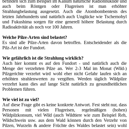
befinden sich zum Beispiel im Kalium natürliche Radionnuklide und
auch beim Röntgen oder Flugreisen ist man erhöhter
Strahlungbelastung ausgesetzt. Auch die Atombombentests des
letzten Jahrhunderts und natürlich auch Unglücke wie Tschernobyl
und Fukushima sorgen für eine generell höhere Belastung durch
Radioaktivität als noch vor 100 Jahren.
Welche Pilze-Arten sind belastet?
Es sind alle Pilze-Arten davon betroffen. Entscheidender als die
Pilz-Art ist der Fundort.
Wie gefährlich ist die Strahlung wirklich?
Auch hier kommt es auf den Fundort - und natürlich auch die
Menge der verzehrten Pilze an. Wer 2-3 Mal im Monat (Wild-)
Pilzgerichte verzehrt wird wohl eher nicht Gefahr laufen sich an
erhöhten strahlenwerten zu vergiften. Werden täglich Wildpilze
verzehrt kann dies auf lange Sicht natürlich zu gesundheitlichen
Problemen führen.
Wie viel ist zu viel?
Auf diese Frage gibt es keine konkrete Antwort. Fest steht nur, dass
Personen mit vielen Flugreisen, regelmäßigen (hohen)
Wildpilzkonsum, viel Wild (auch Wildtiere wie zum Beispiel Reh,
Wildschwein usw. aus dem Wald können durch den Verzehr von
Pilzen, Wurzeln & andere Früchte des Waldes belastet sein) wohl