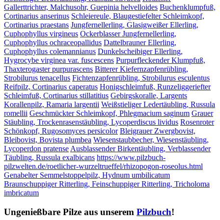
Gallerttrichter, Malchusohr, Guepinia helvelloides
Buchenklumpfuß,
Cortinarius anserinus
Schleiereule, Blaugestiefelter Schleimkopf,
Cortinarius praestans
Jungfernellerling, Glasigweißer Ellerling,
Cuphophyllus virgineus
Ockerblasser Jungfernellerling,
Cuphophyllus ochraceopallidus
Dattelbrauner Ellerling,
Cuphophyllus colemannianus
Dunkelscheibiger Ellerling,
Hygrocybe virginea var. fuscescens
Purpurfleckender Klumpfuß,
Thaxterogaster purpurascens
Bitterer Kiefernzapfenrübling,
Strobilurus tenacellus
Fichtenzapfenrübling, Strobilurus esculentus
Reifpilz, Cortinarius caperatus
Honigschleimfuß, Runzeliggeriefter
Schleimfuß, Cortinarius stillatitius
Gebirgskoralle, Largents
Korallenpilz, Ramaria largentii
Weißstieliger Ledertäubling, Russula
romellii
Geschmückter Schleimkopf, Phlegmacium saginum
Grauer
Stäubling, Trockenrasenstäubling, Lycoperdiscus lividus
Rosenroter
Schönkopf, Rugosomyces persicolor
Bleigrauer Zwergbovist,
Bleibovist, Bovista plumbea
Wiesenstaubbecher, Wiesenstäubling,
Lycoperdon pratense
Ausblassender Birkentäubling, Verblassender
Täubling, Russula exalbicans
https://www.pilzbuch-
pilzwelten.de/roetlicher-wurzeltrueffel/rhizopogon-roseolus.html
Genabelter Semmelstoppelpilz, Hydnum umbilicatum
Braunschuppiger Ritterling, Feinschuppiger Ritterling, Tricholoma
imbricatum
Ungenießbare Pilze aus unserem
Pilzbuch
!