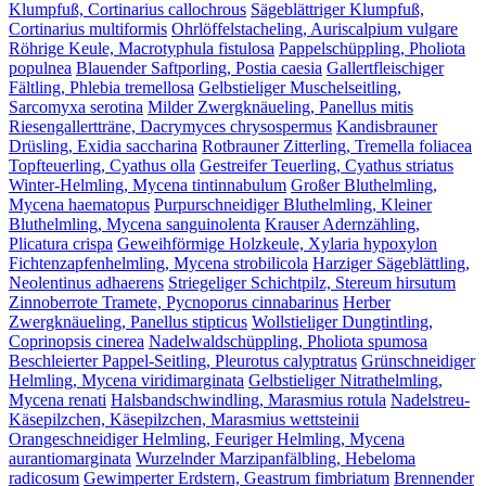
Klumpfuß, Cortinarius callochrous
Sägeblättriger Klumpfuß,
Cortinarius multiformis
Ohrlöffelstacheling, Auriscalpium vulgare
Röhrige Keule, Macrotyphula fistulosa
Pappelschüppling, Pholiota
populnea
Blauender Saftporling, Postia caesia
Gallertfleischiger
Fältling, Phlebia tremellosa
Gelbstieliger Muschelseitling,
Sarcomyxa serotina
Milder Zwergknäueling, Panellus mitis
Riesengallertträne, Dacrymyces chrysospermus
Kandisbrauner
Drüsling, Exidia saccharina
Rotbrauner Zitterling, Tremella foliacea
Topfteuerling, Cyathus olla
Gestreifer Teuerling, Cyathus striatus
Winter-Helmling, Mycena tintinnabulum
Großer Bluthelmling,
Mycena haematopus
Purpurschneidiger Bluthelmling, Kleiner
Bluthelmling, Mycena sanguinolenta
Krauser Adernzähling,
Plicatura crispa
Geweihförmige Holzkeule, Xylaria hypoxylon
Fichtenzapfenhelmling, Mycena strobilicola
Harziger Sägeblättling,
Neolentinus adhaerens
Striegeliger Schichtpilz, Stereum hirsutum
Zinnoberrote Tramete, Pycnoporus cinnabarinus
Herber
Zwergknäueling, Panellus stipticus
Wollstieliger Dungtintling,
Coprinopsis cinerea
Nadelwaldschüppling, Pholiota spumosa
Beschleierter Pappel-Seitling, Pleurotus calyptratus
Grünschneidiger
Helmling, Mycena viridimarginata
Gelbstieliger Nitrathelmling,
Mycena renati
Halsbandschwindling, Marasmius rotula
Nadelstreu-
Käsepilzchen, Käsepilzchen, Marasmius wettsteinii
Orangeschneidiger Helmling, Feuriger Helmling, Mycena
aurantiomarginata
Wurzelnder Marzipanfälbling, Hebeloma
radicosum
Gewimperter Erdstern, Geastrum fimbriatum
Brennender