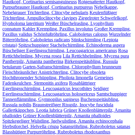
Hautkopf, Cortinarius semisanguineuss
Rotgenatterter Hautkopf,
Purpurbrauner Hautkopf, Cortinarius purpureus
Nebelkappe,
Nebelgrauer Trichterling, Clitocybe nebularis
Keulenfüßiger
Trichterling, Ampulloclitocybe clavipes
Ziegelroter Schwefelkopf,
Hypholoma lateritium
Weißer Büschelrasling, Lyophyllum
connatum
Kahler Krempling, Paxillus involutus
Großer Krempling,
Paxillus validus
Schönfußröhrling, Caloboletus calopus
Wurzelnder
Bitterröhrling, Caloboletus radicans
Stinkschirmling (Lepiota
cristata)
Spitzschuppiger Stachelschirmling, Echinoderma aspera
Büscheliger Egerlingsschirmling, Leucoagaricus americanus
Rosa
Rettichhelmling, Mycena rosea
Lila Rettichhelmling, Mycena pura
Pantherpilz, Amanita pantherina
Birkenspeitäubling, Russula
betularum
Garten-Safranschirmling, Chlorophyllum brunneum
Fleischbräunlicher Anistrichterling, Clitocybe obsoleta
Hochthronender Schüppling, Pholiota limonella
Gemeines
Fadenkeulchen, Stemonitis axifera
Rosablättriger
Egerlingsschirmling, Leucoagaricus leucothites
Seidiger
Egerlingsschirmling, Leucoagaricus holosericeus
Samtschuppiger
Tannenflämmling, Gymnopilus sapineus
Buchenspeitäubling,
Russula nobilis
Braunstreifiger Risspilz, Inocybe fuscidula
Gallertkäppchen, Leotia lubrica
Grüner Knollenblätterpilz, Amanita
phalloides
Grüner Knollenblätterpilz, Amanita phalloides
Spitzkegeliger Wulstling, Igelwulstling, Amanita echinocephala
Herbstlorchel, Helvella crispa
Satansröhrling, Rubroboletus satanas
Blasshütiger Purpurröhrling, Rubroboletus rhodoxanthus