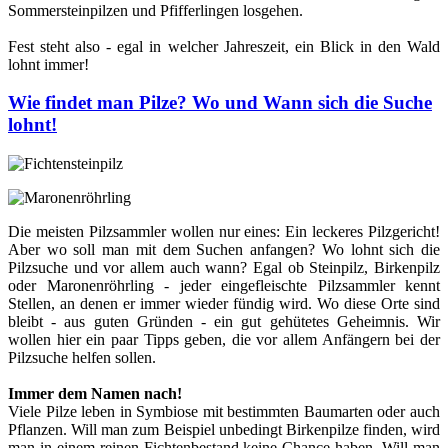
Sommersteinpilzen und Pfifferlingen losgehen.
Fest steht also - egal in welcher Jahreszeit, ein Blick in den Wald
lohnt immer!
Wie findet man Pilze? Wo und Wann sich die Suche
lohnt!
Die meisten Pilzsammler wollen nur eines: Ein leckeres Pilzgericht!
Aber wo soll man mit dem Suchen anfangen? Wo lohnt sich die
Pilzsuche und vor allem auch wann? Egal ob Steinpilz, Birkenpilz
oder Maronenröhrling - jeder eingefleischte Pilzsammler kennt
Stellen, an denen er immer wieder fündig wird. Wo diese Orte sind
bleibt - aus guten Gründen - ein gut gehütetes Geheimnis. Wir
wollen hier ein paar Tipps geben, die vor allem Anfängern bei der
Pilzsuche helfen sollen.
Immer dem Namen nach!
Viele Pilze leben in Symbiose mit bestimmten Baumarten oder auch
Pflanzen. Will man zum Beispiel unbedingt Birkenpilze finden, wird
man in einem reinen Fichtenbestand keine Chance haben. Will man