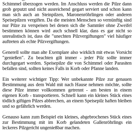
Schimmel überzogen werden. Im Anschluss werden die Pilze dann
grob geputzt und nicht ausreichend gegart serviert und schon kann
man sich auch an Steinpilzen, Maronenröhrlingen oder anderen
Speisepilzen vergiften. Da die meisten Menschen so vernünftig sind
nur Pilze zu verspeisen bei denen sich die Sammler ohne Zweifel
bestimmen können wird auch schnell klar, dass es gar nicht so
unrealistisch ist, dass die "unechten Pilzvergiftungen" viel häufiger
auftreten als echte Pilzvergiftungen.
Generell sollte man alte Exemplare also wirklich mit etwas Vorsicht
"genießen". Zu beachten gilt immer - jeder Pilz sollte immer
durchgegart werden. Speisepilze die von Schimmel oder Parasiten
befallen sind, sollten keines Falls in Korb oder Pfanne landen.
Ein weiterer wichtiger Tipp: Wer unbekannte Pilze zur genauen
Bestimmung aus dem Wald mit nach Hause nehmen möchte, sollte
diese Pilze immer vollkommen getrennt - am besten in einem
eigenen Korb - transportieren. Schnell kann ein kleines Stück eines
tödlich giftigen Pilzes abbrechen, an einem Speisepilz haften bleiben
und so gefährlich werden.
Genauso kann zum Beispiel ein kleines, abgebrochenes Stück eines
zur Bestimmung mit im Korb gelandeten Gallenröhrlings ein
leckeres Pilzgericht ungenießbar machen.