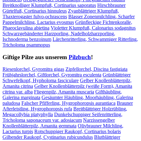
Breitknolliger Klumpfuß, Cortinarius saporatus
Hirschbrauner
Gürtelfuß, Cortinarius hinnuleus
Zyanblättriger Klumpfuß,
Thaxterogaster fulvo-ochrascens
Blasser Zonenmilchling, Scharfer
Pappelmilchling, Lactarius evosmus
Grünfleckige Fichtenkoralle,
Phaeoclavulina abietina
Violetter Klumpfuß, Calonarius sodagnitus
Schwarzgebänderter Harzporling, Nadelholzharzporling,
Ischnoderma benzoinum
Lärchenritterling, Schwammiger Ritterling,
Tricholoma psammopus
Giftige Pilze aus unserem
Pilzbuch
!
Riesenlorchel, Gyromitra gigas
Zipfellorchel, Discina fastigiata
Frühjahrslorchel, Giftlorchel, Gyromitra esculenta
Grünblättriger
Schwefelkopf, Hypholoma fasciculare
Gelber Knollenblätterpilz,
Amanita citrina
Gelber Knollenblätterpilz (weiße Form), Amanita
citrina var. alba
Fliegenpilz, Amanita muscaria
Gifthäubling,
Galerina marginata
Gesäumter Häubling, Moorhäubling, Galerina
paludosa
Falscher Pfifferling, Hygrophoropsis aurantiaca
Brauner
Afterleistling, Hygrophoropsis rufa
Breitblättriger Holzrübling,
Megacollybia platyphylla
Dunkelschuppiger Seifenritterling,
Tricholoma saponaceum var. adosiacum
Narzissengelber
Knollenblätterpilz, Amanita gemmata
Olivbrauner Milchling,
Lactarius turpis
Rotschuppiger Raukopf, Cortinarius bolaris
Gilbender Raukopf, Cystinarius rubicundulus
Blutblättriger