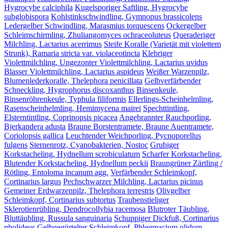
Hygrocybe calciphila
Kugelsporiger Saftling, Hygrocybe
subglobispora
Kohlstinkschwindling, Gymnopus brassicolens
Ledergelber Schwindling, Marasmius torquescens
Ockergelber
Schleimschirmling, Zhuliangomyces ochraceoluteus
Queraderiger
Milchling, Lactarius acerrimus
Steife Koralle (Varietät mit violettem
Strunk), Ramaria stricta var. violaceotincta
Klebriger
Violettmilchling, Ungezonter Violettmilchling, Lactarius uvidus
Blasser Violettmilchling, Lactarius aspideus
Weißer Warzenpilz,
Blumenlederkoralle, Thelephora penicillata
Gelbverfärbender
Schneckling, Hygrophorus discoxanthus
Binsenkeule,
Binsenröhrenkeule, Typhula filiformis
Ellerlings-Scheinhelmling,
Rasenscheinhelmling, Hemimycena mairei
Spechttintling,
Elsterntintling, Coprinopsis picacea
Angebrannter Rauchporling,
Bjerkandera adusta
Braune Borstentramete, Braune Auentramete,
Coriolopsis gallica
Leuchtender Weichporling, Pycnoporellus
fulgens
Sternenrotz, Cyanobakterien, Nostoc
Grubiger
Korkstacheling, Hydnellum scrobiculatum
Scharfer Korkstacheling,
Blutender Korkstacheling, Hydnellum peckii
Braungrüner Zärtling /
Rötling, Entoloma incanum agg.
Verfärbender Schleimkopf,
Cortinarius largus
Pechschwarzer Milchling, Lactarius picinus
Gemeiner Erdwarzenpilz, Thelephora terrestris
Olivgelber
Schleimkopf, Cortinarius subtortus
Traubenstieliger
Sklerotienrübling, Dendrocollybia racemosa
Blutroter Täubling,
Bluttäubling, Russula sanguinaria
Schuppiger Dickfuß, Cortinarius
pholideus
Gelbgegürtelter Schleimkopf, Phlegmacium olidum