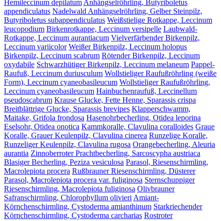
Hemileccinum depilatum
Anhängselröhrling, Butyriboletus
appendiculatus
Nadelwald Anhängselröhrling, Gelber Steinpilz,
Butyriboletus subappendiculatus
Weißstielige Rotkappe, Leccinum
leucopodium
Birkenrotkappe, Leccinum versipelle
Laubwald-
Rotkappe, Leccinum aurantiacum
Vielverfärbender Birkenpilz,
Leccinum variicolor
Weißer Birkenpilz, Leccinum holopus
Birkenpilz, Leccinum scabrum
Rötender Birkenpilz, Leccinum
oxydabile
Schwarzhütiger Birkenpilz, Leccinum melaneum
Pappel-
Raufuß, Leccinum duriusculum
Wollstieliger Raufußröhrling (weiße
Form), Leccinum cyaneobasileucum
Wollstieliger Raufußröhrling,
Leccinum cyaneobasileucum
Hainbuchenraufuß, Leccinellum
pseudoscabrum
Krause Glucke, Fette Henne, Sparassis crispa
Breitblättrige Glucke, Sparassis brevipes
Klapperschwamm,
Maitake, Grifola frondosa
Hasenohrbecherling, Otidea leporina
Eselsohr, Otidea onotica
Kammkoralle, Clavulina coralloides
Graue
Koralle, Grauer Keulenpilz, Clavulina cinerea
Runzelige Koralle,
Runzeliger Keulenpilz, Clavulina rugosa
Orangebecherling, Aleuria
aurantia
Zinnoberroter Prachtbecherling, Sarcoscypha austriaca
Blasiger Becherling, Peziza vesiculosa
Parasol, Riesenschirmling,
Macrolepiota procera
Rußbrauner Riesenschirmling, Düsterer
Parasol, Macrolepiota procera var. fuliginosa
Sternschuppiger
Riesenschirmling, Macrolepiota fuliginosa
Olivbrauner
Safranschirmling, Chlorophyllum olivieri
Amiant-
Körnchenschirmling, Cystoderma amianthinum
Starkriechender
Körnchenschirmling, Cystoderma carcharias
Rostroter