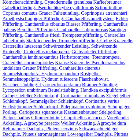
Körnchenschirmling, Cystodermella granulosa
Kaffeebrauner
Gabeltrichterling, Pseudoclitocybe cyathiformis
Schopftintling,
Coprinus comatus
Grauer Faltentintling, Coprinopsis atramentari
Amethystschuppiger Pfifferling, Cantharellus amethysteus
Echter
Pfifferling, Cantharellus cibarius
Blasser Pfifferling, Cantharellus
pallens
Bereifter Pfifferling, Cantharellus subpruinosus
Samtiger
Pfifferling, Cantharellus friesii
Trompetenpfifferling, Craterellus
tubaeformis
Starkriechender Trompetenpfifferling, Gelbe Kraterelle,
Craterellus lutescens
Schwärzender Leistling, Schwärzende
Kraterelle, Craterellus melanoxeros
Gelbvioletter Pfifferling,
Cantharellus ianthinoxanthus
Herbsttrompete, Totentrompete,
Craterellus cornucopioides
Krause Kraterelle, Pseudocraterellus
undulatus
Grauer Pfifferling, Cantharellus cinereus
Semmelstoppelpilz, Hydnum repandum
Rostgelber
Semmelstoppelpilz, Hydnum rufescens
Flaschenbovist,
Flaschenstäubling, Lycoperdon perlatum
Brauner Stäubling,
Lycoperdon umbrinum
Beutelstäubling, Handkea excipuliformis
Gelbgestiefelter Schleimkopf, Cortinarius triumphans
Ziegelgelber
Schleimkopf, Semmelgelber Schleimkopf, Cortinarius varius
Fuchsigbrauner Schleimkopf, Phlegmacium vulpinum
Schuppiger
Porling, Cerioporus squamosus
Kastanienbrauner Stielporling,
Picipes badius
Glimmertintling, Coprinellus micaceus
Voreilender
Ackerling, Agrocybe praecox
Weißer Ackerling, Agrocybe dura
Rehbrauner Dachpilz, Pluteus cervinus
Schwarzschneidiger
Dachpilz, Pluteus atromarginatus
Löwengelber Dachpilz, Pluteus