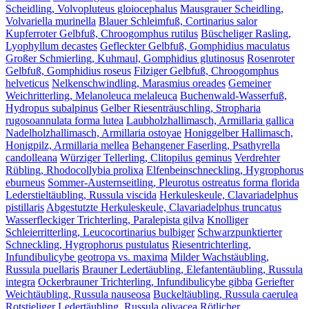
Scheidling, Volvopluteus gloiocephalus
Mausgrauer Scheidling,
Volvariella murinella
Blauer Schleimfuß, Cortinarius salor
Kupferroter Gelbfuß, Chroogomphus rutilus
Büscheliger Rasling,
Lyophyllum decastes
Gefleckter Gelbfuß, Gomphidius maculatus
Großer Schmierling, Kuhmaul, Gomphidius glutinosus
Rosenroter
Gelbfuß, Gomphidius roseus
Filziger Gelbfuß, Chroogomphus
helveticus
Nelkenschwindling, Marasmius oreades
Gemeiner
Weichritterling, Melanoleuca melaleuca
Buchenwald-Wasserfuß,
Hydropus subalpinus
Gelber Riesenträuschling, Stropharia
rugosoannulata forma lutea
Laubholzhallimasch, Armillaria gallica
Nadelholzhallimasch, Armillaria ostoyae
Honiggelber Hallimasch,
Honigpilz, Armillaria mellea
Behangener Faserling, Psathyrella
candolleana
Würziger Tellerling, Clitopilus geminus
Verdrehter
Rübling, Rhodocollybia prolixa
Elfenbeinschneckling, Hygrophorus
eburneus
Sommer-Austernseitling, Pleurotus ostreatus forma florida
Lederstieltäubling, Russula viscida
Herkuleskeule, Clavariadelphus
pistillaris
Abgestutzte Herkuleskeule, Clavariadelphus truncatus
Wasserfleckiger Trichterling, Paralepista gilva
Knolliger
Schleierritterling, Leucocortinarius bulbiger
Schwarzpunktierter
Schneckling, Hygrophorus pustulatus
Riesentrichterling,
Infundibulicybe geotropa vs. maxima
Milder Wachstäubling,
Russula puellaris
Brauner Ledertäubling, Elefantentäubling, Russula
integra
Ockerbrauner Trichterling, Infundibulicybe gibba
Geriefter
Weichtäubling, Russula nauseosa
Buckeltäubling, Russula caerulea
Rotstieliger Ledertäubling, Russula olivacea
Rötlicher