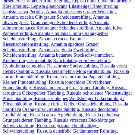
mesenterica
Violetter Rötelritterling, Lepista nuda
Lavendelfarbener
Rötelritterling, Lepista glaucocana
Lilastieliger Rötelritterling,
Lepista saeva
Perlpilz, Amanita rubescens
Grauer Wulstling,
Amanita excelsa
Olivgrauer Scheidenstreifling, Amanita
olivaceogrisea
Grauhäutiger Scheidenstreifling, Amanita
submembranacea
Rotbrauner Scheidenstreifling, Amanita fulva
Pappelstreifling, Amanita simulans Contu
Orangegelber
Scheidenstreifling, Amanita crocea
Brauner
Riesenscheidenstreifling, Amanita spadicea
Grauer
Scheidenstreifling, Amanita vaginata
Zweifarbiger
Scheidenstreifling, Amanita battarrae
Stockschwämmchen,
Kuehneromyces mutabilis
Rauchblättriger Schwefelkopf,
Hypholoma capnoides
Fleischroter Speisetäubling, Russula vesca
Heringstäubling, Russula xerampelina
Morgenrottäubling, Russula
aurora
Frauentäubling, Russula cyanoxantha
Papageitäubling,
Kleiner Frauentäubling, Russula ionochlora
Olivfarbener
Frauentäubling, Russula peltereaui
Grasgrüner Täubling, Russula
aeruginea
Ockergelber Täubling, Russula ochroleuca
Violettstieliger
Pfirsichtäubling, Russula violeipes
Weißstieliger Ockertäubling /
Pfirsichtäubling, Russula citrina
Gelber Graustieltäubling, Russula
claroflava
Orangeroter Graustieltäubling, Russula decolorans
Goldtäubling, Russula aurea
Apfeltäubling, Russula paludosa
Grüngefelderter Täubling, Russula virescens
Dickblättriger
Schwärztäubling, Russula nigricans
Dichtblättriger
Schwärztäubling, Russula densifolia
Gehämmerter Röhrling,