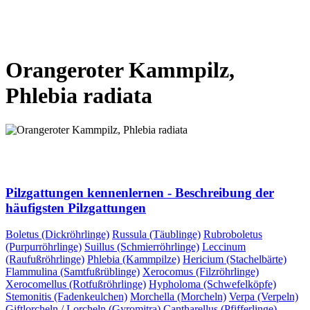
VORHERIGE SEITE
NÄCHSTE SEITE
Orangeroter Kammpilz,
Phlebia radiata
VORHERIGE SEITE
NÄCHSTE SEITE
Pilzgattungen kennenlernen - Beschreibung der
häufigsten Pilzgattungen
Boletus (Dickröhrlinge)
Russula (Täublinge)
Rubroboletus
(Purpurröhrlinge)
Suillus (Schmierröhrlinge)
Leccinum
(Raufußröhrlinge)
Phlebia (Kammpilze)
Hericium (Stachelbärte)
Flammulina (Samtfußrüblinge)
Xerocomus (Filzröhrlinge)
Xerocomellus (Rotfußröhrlinge)
Hypholoma (Schwefelköpfe)
Stemonitis (Fadenkeulchen)
Morchella (Morcheln)
Verpa (Verpeln)
Giftlorcheln / Lorcheln (Gyromitra)
Cantharellus (Pfifferlinge)