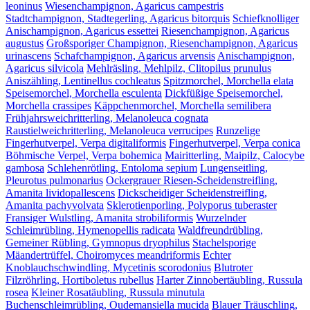
leoninus
Wiesenchampignon, Agaricus campestris
Stadtchampignon, Stadtegerling, Agaricus bitorquis
Schiefknolliger
Anischampignon, Agaricus essettei
Riesenchampignon, Agaricus
augustus
Großsporiger Champignon, Riesenchampignon, Agaricus
urinascens
Schafchampignon, Agaricus arvensis
Anischampignon,
Agaricus silvicola
Mehlräsling, Mehlpilz, Clitopilus prunulus
Aniszähling, Lentinellus cochleatus
Spitzmorchel, Morchella elata
Speisemorchel, Morchella esculenta
Dickfüßige Speisemorchel,
Morchella crassipes
Käppchenmorchel, Morchella semilibera
Frühjahrsweichritterling, Melanoleuca cognata
Raustielweichritterling, Melanoleuca verrucipes
Runzelige
Fingerhutverpel, Verpa digitaliformis
Fingerhutverpel, Verpa conica
Böhmische Verpel, Verpa bohemica
Mairitterling, Maipilz, Calocybe
gambosa
Schlehenrötling, Entoloma sepium
Lungenseitling,
Pleurotus pulmonarius
Ockergrauer Riesen-Scheidenstreifling,
Amanita lividopallescens
Dickscheidiger Scheidenstreifling,
Amanita pachyvolvata
Sklerotienporling, Polyporus tuberaster
Fransiger Wulstling, Amanita strobiliformis
Wurzelnder
Schleimrübling, Hymenopellis radicata
Waldfreundrübling,
Gemeiner Rübling, Gymnopus dryophilus
Stachelsporige
Mäandertrüffel, Choiromyces meandriformis
Echter
Knoblauchschwindling, Mycetinis scorodonius
Blutroter
Filzröhrling, Hortiboletus rubellus
Harter Zinnobertäubling, Russula
rosea
Kleiner Rosatäubling, Russula minutula
Buchenschleimrübling, Oudemansiella mucida
Blauer Träuschling,