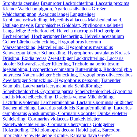
Stropharia caerulea
Braunroter Lacktrichterling, Laccaria proxima
Kleiner Waldchampignon, Agaricus silvaticus
Großer
Waldchampignon, Agaricus langei
Langstieliger
Knoblauchschwindling, Mycetinis alliaceus
Maisbeulenbrand,
Ustilago maydis
Europäisches Goldblatt, Phylloporus pelletieri
Langstielige Becherlorchel, Helvella macropus
Hochgerippte
Becherlorchel, Hochgerippter Becherling, Helvella acetabulum
Gelber Lärchenschneckling, Hygrophorus lucorum
Märzschneckling, Märzellerling, Hygrophorus marzuolus
Schwarzpunktierter Schneckling, Hygrophorus pustulatus
Kreisel-
Drüsling, Exidia recisa
Zweifarbiger Lacktrichterling, Laccaria
bicolor
Schwarzfaseriger Ritterling, Tricholoma portentosum
Igelstäubling, Lycoperdon echinatum
Butterrübling, Rhodocollybia
butyracea
Natternstieliger Schneckling, Hygrophorus olivaceoalbus
Zweifarbiger Schneckling, Hygrophorus persoonii
Tränender
Saumpilz, Lacrymaria lacrymabunda
Schildförmige
Scheibchenlorchel, Gyromitra parma
Scheibchenlorchel, Gyromitra
ancilis
Morchelbecherling, Disciotis venosa
Milchbrätling,
Lactifluus volemus
Lärchenmilchling, Lactarius porninsis
Süßlicher
Buchenmilchling, Lactarius subdulcis
Kampfermilchling, Lactarius
camphoratus
Anisklumpfuß, Cortinarius odorifer
Dunkelvioletter
Schleierling, Cortinarius violaceus
Dunkelvioletter
Nadelwaldschleierling, Cortinarius hercynicus
Goldgelber
Holzritterling, Tricholomopsis decora
Habichtspilz, Sarcodon
imbricatus
Schwefelgelbe Koralle, Ramaria flava
Großer