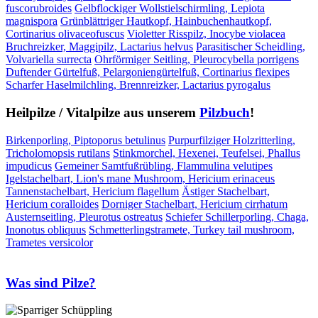
fuscorubroides
Gelbflockiger Wollstielschirmling, Lepiota
magnispora
Grünblättriger Hautkopf, Hainbuchenhautkopf,
Cortinarius olivaceofuscus
Violetter Risspilz, Inocybe violacea
Bruchreizker, Maggipilz, Lactarius helvus
Parasitischer Scheidling,
Volvariella surrecta
Ohrförmiger Seitling, Pleurocybella porrigens
Duftender Gürtelfuß, Pelargoniengürtelfuß, Cortinarius flexipes
Scharfer Haselmilchling, Brennreizker, Lactarius pyrogalus
Heilpilze / Vitalpilze aus unserem
Pilzbuch
!
Birkenporling, Piptoporus betulinus
Purpurfilziger Holzritterling,
Tricholomopsis rutilans
Stinkmorchel, Hexenei, Teufelsei, Phallus
impudicus
Gemeiner Samtfußrübling, Flammulina velutipes
Igelstachelbart, Lion's mane Mushroom, Hericium erinaceus
Tannenstachelbart, Hericium flagellum
Ästiger Stachelbart,
Hericium coralloides
Dorniger Stachelbart, Hericium cirrhatum
Austernseitling, Pleurotus ostreatus
Schiefer Schillerporling, Chaga,
Inonotus obliquus
Schmetterlingstramete, Turkey tail mushroom,
Trametes versicolor
Was sind Pilze?