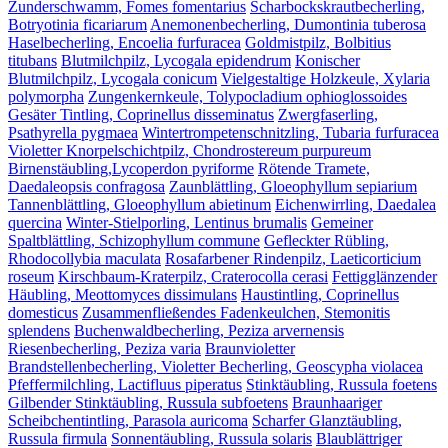
Zunderschwamm, Fomes fomentarius
Scharbockskrautbecherling,
Botryotinia ficariarum
Anemonenbecherling, Dumontinia tuberosa
Haselbecherling, Encoelia furfuracea
Goldmistpilz, Bolbitius
titubans
Blutmilchpilz, Lycogala epidendrum
Konischer
Blutmilchpilz, Lycogala conicum
Vielgestaltige Holzkeule, Xylaria
polymorpha
Zungenkernkeule, Tolypocladium ophioglossoides
Gesäter Tintling, Coprinellus disseminatus
Zwergfaserling,
Psathyrella pygmaea
Wintertrompetenschnitzling, Tubaria furfuracea
Violetter Knorpelschichtpilz, Chondrostereum purpureum
Birnenstäubling,Lycoperdon pyriforme
Rötende Tramete,
Daedaleopsis confragosa
Zaunblättling, Gloeophyllum sepiarium
Tannenblättling, Gloeophyllum abietinum
Eichenwirrling, Daedalea
quercina
Winter-Stielporling, Lentinus brumalis
Gemeiner
Spaltblättling, Schizophyllum commune
Gefleckter Rübling,
Rhodocollybia maculata
Rosafarbener Rindenpilz, Laeticorticium
roseum
Kirschbaum-Kraterpilz, Craterocolla cerasi
Fettigglänzender
Häubling, Meottomyces dissimulans
Haustintling, Coprinellus
domesticus
Zusammenfließendes Fadenkeulchen, Stemonitis
splendens
Buchenwaldbecherling, Peziza arvernensis
Riesenbecherling, Peziza varia
Braunvioletter
Brandstellenbecherling, Violetter Becherling, Geoscypha violacea
Pfeffermilchling, Lactifluus piperatus
Stinktäubling, Russula foetens
Gilbender Stinktäubling, Russula subfoetens
Braunhaariger
Scheibchentintling, Parasola auricoma
Scharfer Glanztäubling,
Russula firmula
Sonnentäubling, Russula solaris
Blaublättriger