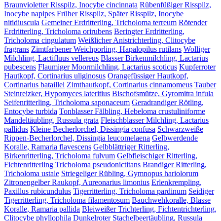
Braunvioletter Risspilz, Inocybe cincinnata
Rübenfüßiger Risspilz,
Inocybe napipes
Früher Risspilz, Später Risspilz, Inocybe
nitidiuscula
Gemeiner Erdritterling, Tricholoma terreum
Rötender
Erdritterling, Tricholoma orirubens
Beringter Erdritterling,
Tricholoma cingulatum
Weißlicher Anistrichterling, Clitocybe
fragrans
Zimtfarbener Weichporling, Hapalopilus rutilans
Wolliger
Milchling, Lactifluus vellereus
Blasser Birkenmilchling, Lactarius
pubescens
Flaumiger Moormilchling, Lactarius scoticus
Kupferroter
Hautkopf, Cortinarius uliginosus
Orangefüssiger Hautkopf,
Cortinarius bataillei
Zimthautkopf, Cortinarius cinnamomeus
Tauber
Steinreizker, Hypomyces lateritius
Bischofsmütze, Gyromitra infula
Seifenritterling, Tricholoma saponaceum
Geradrandiger Rötling,
Entocybe turbida
Tonblasser Fälbling, Hebeloma crustuliniforme
Mandeltäubling, Russula grata
Fleischblasser Milchling, Lactarius
pallidus
Kleine Becherlorchel, Dissingia confusa
Schwarzweiße
Rippen-Becherlorchel, Dissingia leucomelaena
Gelbwerdende
Koralle, Ramaria flavescens
Gelbblättriger Ritterling,
Birkenritterling, Tricholoma fulvum
Gelbfleischiger Ritterling,
Fichtenritterling Tricholoma pseudonictitans
Brandiger Ritterling,
Tricholoma ustale
Striegeliger Rübling, Gymnopus hariolorum
Zitronengelber Raukopf, Aureonarius limonius
Erlenkrempling,
Paxillus rubicundulus
Tigerritterling, Tricholoma pardinum
Seidiger
Tigerritterling, Tricholoma filamentosum
Bauchwehkoralle, Blasse
Koralle, Ramaria pallida
Bleiweißer Trichterling, Fichtentrichterling,
Clitocybe phyllophila
Dunkelroter Stachelbeertäubling, Russula