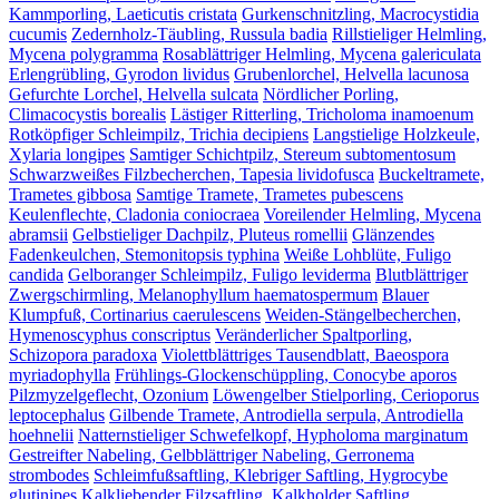
Kammporling, Laeticutis cristata
Gurkenschnitzling, Macrocystidia
cucumis
Zedernholz-Täubling, Russula badia
Rillstieliger Helmling,
Mycena polygramma
Rosablättriger Helmling, Mycena galericulata
Erlengrübling, Gyrodon lividus
Grubenlorchel, Helvella lacunosa
Gefurchte Lorchel, Helvella sulcata
Nördlicher Porling,
Climacocystis borealis
Lästiger Ritterling, Tricholoma inamoenum
Rotköpfiger Schleimpilz, Trichia decipiens
Langstielige Holzkeule,
Xylaria longipes
Samtiger Schichtpilz, Stereum subtomentosum
Schwarzweißes Filzbecherchen, Tapesia lividofusca
Buckeltramete,
Trametes gibbosa
Samtige Tramete, Trametes pubescens
Keulenflechte, Cladonia coniocraea
Voreilender Helmling, Mycena
abramsii
Gelbstieliger Dachpilz, Pluteus romellii
Glänzendes
Fadenkeulchen, Stemonitopsis typhina
Weiße Lohblüte, Fuligo
candida
Gelboranger Schleimpilz, Fuligo leviderma
Blutblättriger
Zwergschirmling, Melanophyllum haematospermum
Blauer
Klumpfuß, Cortinarius caerulescens
Weiden-Stängelbecherchen,
Hymenoscyphus conscriptus
Veränderlicher Spaltporling,
Schizopora paradoxa
Violettblättriges Tausendblatt, Baeospora
myriadophylla
Frühlings-Glockenschüppling, Conocybe aporos
Pilzmyzelgeflecht, Ozonium
Löwengelber Stielporling, Cerioporus
leptocephalus
Gilbende Tramete, Antrodiella serpula, Antrodiella
hoehnelii
Natternstieliger Schwefelkopf, Hypholoma marginatum
Gestreifter Nabeling, Gelbblättriger Nabeling, Gerronema
strombodes
Schleimfußsaftling, Klebriger Saftling, Hygrocybe
glutinipes
Kalkliebender Filzsaftling, Kalkholder Saftling,