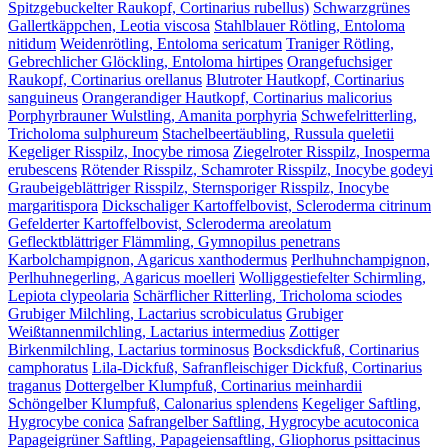
Spitzgebuckelter Raukopf, Cortinarius rubellus)
Schwarzgrünes
Gallertkäppchen, Leotia viscosa
Stahlblauer Rötling, Entoloma
nitidum
Weidenrötling, Entoloma sericatum
Traniger Rötling,
Gebrechlicher Glöckling, Entoloma hirtipes
Orangefuchsiger
Raukopf, Cortinarius orellanus
Blutroter Hautkopf, Cortinarius
sanguineus
Orangerandiger Hautkopf, Cortinarius malicorius
Porphyrbrauner Wulstling, Amanita porphyria
Schwefelritterling,
Tricholoma sulphureum
Stachelbeertäubling, Russula queletii
Kegeliger Risspilz, Inocybe rimosa
Ziegelroter Risspilz, Inosperma
erubescens
Rötender Risspilz, Schamroter Risspilz, Inocybe godeyi
Graubeigeblättriger Risspilz, Sternsporiger Risspilz, Inocybe
margaritispora
Dickschaliger Kartoffelbovist, Scleroderma citrinum
Gefelderter Kartoffelbovist, Scleroderma areolatum
Geflecktblättriger Flämmling, Gymnopilus penetrans
Karbolchampignon, Agaricus xanthodermus
Perlhuhnchampignon,
Perlhuhnegerling, Agaricus moelleri
Wolliggestiefelter Schirmling,
Lepiota clypeolaria
Schärflicher Ritterling, Tricholoma sciodes
Grubiger Milchling, Lactarius scrobiculatus
Grubiger
Weißtannenmilchling, Lactarius intermedius
Zottiger
Birkenmilchling, Lactarius torminosus
Bocksdickfuß, Cortinarius
camphoratus
Lila-Dickfuß, Safranfleischiger Dickfuß, Cortinarius
traganus
Dottergelber Klumpfuß, Cortinarius meinhardii
Schöngelber Klumpfuß, Calonarius splendens
Kegeliger Saftling,
Hygrocybe conica
Safrangelber Saftling, Hygrocybe acutoconica
Papageigrüner Saftling, Papageiensaftling, Gliophorus psittacinus