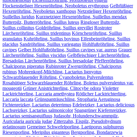
subtomentosus
Eichenfilzröhrling, Hortiboletus engelii
Flockenstieliger Hexenröhrling, Neoboletus erythropus
Gelbfüßiger
Hexenröhrling, Neoboletus xanthopus
Netzstieliger Hexenröhrling,
Suillellus luridus
Kurznetziger Hexenröhrling, Suillellus mendax
Butterpilz, Butterröhrling, Suillus luteus
Ringloser Butterpilz,
Suillus collinitus
Goldröhrling, Suillus grevillei
Rostroter
Lärchenröhrling, Suillus tridentinus
Körnchenröhrling, Suillus
granulatus
Kuhröhrling, Suillus bovinus
Elfenbeinröhrling, Suillus
placidus
Sandröhrling, Suillus variegatus
Hohlfußröhrling, Suillus
cavipes
Gelber Hohlfußröhrling, Suillus cavipes var. aureus
Grauer
Lärchenröhrling, Suillus viscidus
Gelbfleischiger Lärchenröhrling,
Bresadolas Lärchenröhrling, Suillus bresadolae
Pfefferröhrling,
Chalciporus piperatus
Rubinroter Zwergröhrling, Chalciporus
rubinus
Mohrenkopf-Milchling, Lactarius lignyotus
Schwarzblauender Röhrling, Cyanoboletus Pulverulentus
Rosahütiger Schwarzblauender Röhrling, Boletus pulverulentus var.
mougeotii
Grüner Anistrichterling, Clitocybe odora
Violetter
Lacktrichterling, Laccaria amethystea
Rötlicher Lacktrichterling,
Laccaria laccata
Grünspanträuschling, Stropharia Aeruginosa
Fichtenreizker, Lactarius deterrimus
Edelreizker, Lactarius deliciosus
Lachsreizker, Lactarius salmonicolor
Spangrüner Kiefernreizker,
Lactarius semisanguifluus
Judasohr, Holunderschwammpilz,
Auricularia auricula judae
Zitterzahn, Eispilz, Pseudohydnum
gelatinosum
Gemeiner Schwefelporling, Laetiporus sulphureus
Riesenporling, Meripilus giganteus
Bergporling, Bondarzewia