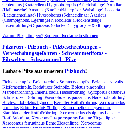
Craterellus (Kraterellen)
Hygrophoropsis (Afterleistlinge)
Armillaria
(Hallimasche)
Amanita (Knollenblätterpilze, Wulstlinge)
Laccaria
(Lacktrichterlinge)
Hygrophorus (Schnecklinge)
Agaricus
(Champignons, Egerlinge)
Neoboletus (Flockenstielige
Hexenröhrlinge)
Sparassis (Glucken)
Hygrocybe (Saftlinge)
Warum Pilzgattungen?
Sporenpulverfarbe bestimmen
Pilzarten - Pilzbuch - Pilzbeschreibungen -
Verwechslungsgefahren - Schwammerlfotos -
Pilzwelten - Schwammerl - Pilze
Essbare Pilze aus unserem
Pilzbuch
!
Fichtensteinpilz, Boletus edulis
Sommersteinpilz, Boletus aestivalis
Kiefernsteinpilz, Rothütiger Steinpilz, Boletus pinophilus
Maronenröhrling, Imleria badia
Hasenröhrling, Gyroporus castaneus
Schmarotzer-Röhrling, Pseudoboletus parasiticus
Nadelholzröhrling,
Buchwaldoboletus lignicola
Bereifter Rotfußröhrling, Xerocomellus
pruinatus
Echter Rotfußröhrling, Xerocomellus chrysenteron
Starkblauender Rotfußröhrling, Xerocomellus cisalpinus
Falscher
Rotfußröhrling, Xerocomellus porosporus
Braune Ziegenlippe,
Xerocomus ferrugineus
Echte Ziegenlippe, Xerocomus