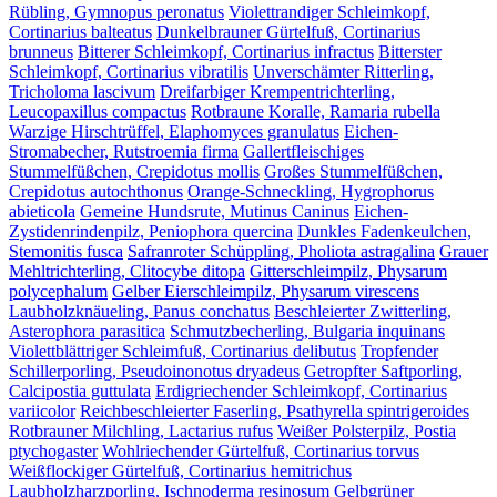
Rübling, Gymnopus peronatus
Violettrandiger Schleimkopf,
Cortinarius balteatus
Dunkelbrauner Gürtelfuß, Cortinarius
brunneus
Bitterer Schleimkopf, Cortinarius infractus
Bitterster
Schleimkopf, Cortinarius vibratilis
Unverschämter Ritterling,
Tricholoma lascivum
Dreifarbiger Krempentrichterling,
Leucopaxillus compactus
Rotbraune Koralle, Ramaria rubella
Warzige Hirschtrüffel, Elaphomyces granulatus
Eichen-
Stromabecher, Rutstroemia firma
Gallertfleischiges
Stummelfüßchen, Crepidotus mollis
Großes Stummelfüßchen,
Crepidotus autochthonus
Orange-Schneckling, Hygrophorus
abieticola
Gemeine Hundsrute, Mutinus Caninus
Eichen-
Zystidenrindenpilz, Peniophora quercina
Dunkles Fadenkeulchen,
Stemonitis fusca
Safranroter Schüppling, Pholiota astragalina
Grauer
Mehltrichterling, Clitocybe ditopa
Gitterschleimpilz, Physarum
polycephalum
Gelber Eierschleimpilz, Physarum virescens
Laubholzknäueling, Panus conchatus
Beschleierter Zwitterling,
Asterophora parasitica
Schmutzbecherling, Bulgaria inquinans
Violettblättriger Schleimfuß, Cortinarius delibutus
Tropfender
Schillerporling, Pseudoinonotus dryadeus
Getropfter Saftporling,
Calcipostia guttulata
Erdigriechender Schleimkopf, Cortinarius
variicolor
Reichbeschleierter Faserling, Psathyrella spintrigeroides
Rotbrauner Milchling, Lactarius rufus
Weißer Polsterpilz, Postia
ptychogaster
Wohlriechender Gürtelfuß, Cortinarius torvus
Weißflockiger Gürtelfuß, Cortinarius hemitrichus
Laubholzharzporling, Ischnoderma resinosum
Gelbgrüner