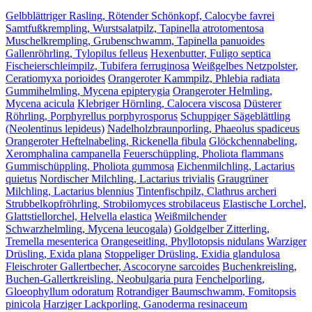
Gelbblättriger Rasling, Rötender Schönkopf, Calocybe favrei
Samtfußkrempling, Wurstsalatpilz, Tapinella atrotomentosa
Muschelkrempling, Grubenschwamm, Tapinella panuoides
Gallenröhrling, Tylopilus felleus
Hexenbutter, Fuligo septica
Fischeierschleimpilz, Tubifera ferruginosa
Weißgelbes Netzpolster,
Ceratiomyxa porioides
Orangeroter Kammpilz, Phlebia radiata
Gummihelmling, Mycena epipterygia
Orangeroter Helmling,
Mycena acicula
Klebriger Hörnling, Calocera viscosa
Düsterer
Röhrling, Porphyrellus porphyrosporus
Schuppiger Sägeblättling
(Neolentinus lepideus)
Nadelholzbraunporling, Phaeolus spadiceus
Orangeroter Heftelnabeling, Rickenella fibula
Glöckchennabeling,
Xeromphalina campanella
Feuerschüppling, Pholiota flammans
Gummischüppling, Pholiota gummosa
Eichenmilchling, Lactarius
quietus
Nordischer Milchling, Lactarius trivialis
Graugrüner
Milchling, Lactarius blennius
Tintenfischpilz, Clathrus archeri
Strubbelkopfröhrling, Strobilomyces strobilaceus
Elastische Lorchel,
Glattstiellorchel, Helvella elastica
Weißmilchender
Schwarzhelmling, Mycena leucogala)
Goldgelber Zitterling,
Tremella mesenterica
Orangeseitling, Phyllotopsis nidulans
Warziger
Drüsling, Exida plana
Stoppeliger Drüsling, Exidia glandulosa
Fleischroter Gallertbecher, Ascocoryne sarcoides
Buchenkreisling,
Buchen-Gallertkreisling, Neobulgaria pura
Fenchelporling,
Gloeophyllum odoratum
Rotrandiger Baumschwamm, Fomitopsis
pinicola
Harziger Lackporling, Ganoderma resinaceum