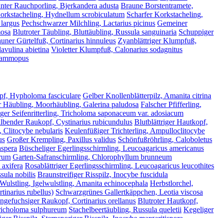
ter Rauchporling, Bjerkandera adusta
Braune Borstentramete,
orkstacheling, Hydnellum scrobiculatum
Scharfer Korkstacheling,
 largus
Pechschwarzer Milchling, Lactarius picinus
Gemeiner
mosa
Blutroter Täubling, Bluttäubling, Russula sanguinaria
Schuppiger
uner Gürtelfuß, Cortinarius hinnuleus
Zyanblättriger Klumpfuß,
avulina abietina
Violetter Klumpfuß, Calonarius sodagnitus
psammopus
pf, Hypholoma fasciculare
Gelber Knollenblätterpilz, Amanita citrina
 Häubling, Moorhäubling, Galerina paludosa
Falscher Pfifferling,
er Seifenritterling, Tricholoma saponaceum var. adosiacum
lbender Raukopf, Cystinarius rubicundulus
Blutblättriger Hautkopf,
 Clitocybe nebularis
Keulenfüßiger Trichterling, Ampulloclitocybe
us
Großer Krempling, Paxillus validus
Schönfußröhrling, Caloboletus
aspera
Büscheliger Egerlingsschirmling, Leucoagaricus americanus
arum
Garten-Safranschirmling, Chlorophyllum brunneum
axifera
Rosablättriger Egerlingsschirmling, Leucoagaricus leucothites
sula nobilis
Braunstreifiger Risspilz, Inocybe fuscidula
 Wulstling, Igelwulstling, Amanita echinocephala
Herbstlorchel,
tinarius rubellus)
Schwarzgrünes Gallertkäppchen, Leotia viscosa
ngefuchsiger Raukopf, Cortinarius orellanus
Blutroter Hautkopf,
Tricholoma sulphureum
Stachelbeertäubling, Russula queletii
Kegeliger