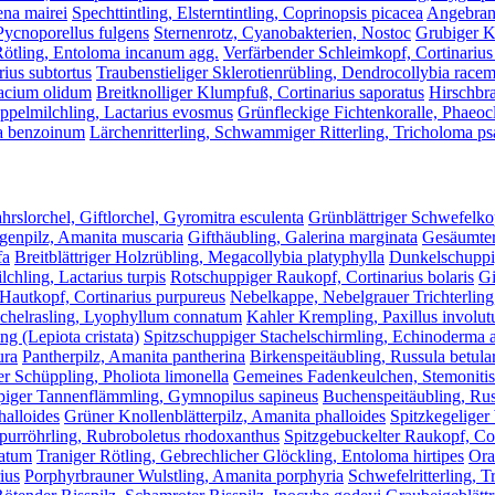
ena mairei
Spechttintling, Elsterntintling, Coprinopsis picacea
Angebrann
Pycnoporellus fulgens
Sternenrotz, Cyanobakterien, Nostoc
Grubiger K
Rötling, Entoloma incanum agg.
Verfärbender Schleimkopf, Cortinarius
ius subtortus
Traubenstieliger Sklerotienrübling, Dendrocollybia race
macium olidum
Breitknolliger Klumpfuß, Cortinarius saporatus
Hirschbra
ppelmilchling, Lactarius evosmus
Grünfleckige Fichtenkoralle, Phaeocl
ma benzoinum
Lärchenritterling, Schwammiger Ritterling, Tricholoma 
hrslorchel, Giftlorchel, Gyromitra esculenta
Grünblättriger Schwefelko
egenpilz, Amanita muscaria
Gifthäubling, Galerina marginata
Gesäumter
fa
Breitblättriger Holzrübling, Megacollybia platyphylla
Dunkelschuppig
chling, Lactarius turpis
Rotschuppiger Raukopf, Cortinarius bolaris
Gi
Hautkopf, Cortinarius purpureus
Nebelkappe, Nebelgrauer Trichterling,
chelrasling, Lyophyllum connatum
Kahler Krempling, Paxillus involut
ng (Lepiota cristata)
Spitzschuppiger Stachelschirmling, Echinoderma 
ura
Pantherpilz, Amanita pantherina
Birkenspeitäubling, Russula betul
 Schüppling, Pholiota limonella
Gemeines Fadenkeulchen, Stemonitis 
iger Tannenflämmling, Gymnopilus sapineus
Buchenspeitäubling, Rus
halloides
Grüner Knollenblätterpilz, Amanita phalloides
Spitzkegeliger
rpurröhrling, Rubroboletus rhodoxanthus
Spitzgebuckelter Raukopf, Cor
catum
Traniger Rötling, Gebrechlicher Glöckling, Entoloma hirtipes
Ora
ius
Porphyrbrauner Wulstling, Amanita porphyria
Schwefelritterling, 