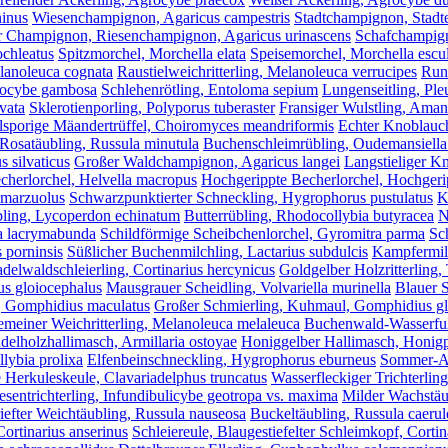
ninus
Wiesenchampignon, Agaricus campestris
Stadtchampignon, Stadte
r Champignon, Riesenchampignon, Agaricus urinascens
Schafchampign
ochleatus
Spitzmorchel, Morchella elata
Speisemorchel, Morchella escu
elanoleuca cognata
Raustielweichritterling, Melanoleuca verrucipes
Runz
alocybe gambosa
Schlehenrötling, Entoloma sepium
Lungenseitling, Ple
vata
Sklerotienporling, Polyporus tuberaster
Fransiger Wulstling, Amani
lsporige Mäandertrüffel, Choiromyces meandriformis
Echter Knoblauch
 Rosatäubling, Russula minutula
Buchenschleimrübling, Oudemansiella
 silvaticus
Großer Waldchampignon, Agaricus langei
Langstieliger K
echerlorchel, Helvella macropus
Hochgerippte Becherlorchel, Hochgerip
 marzuolus
Schwarzpunktierter Schneckling, Hygrophorus pustulatus
K
bling, Lycoperdon echinatum
Butterrübling, Rhodocollybia butyracea
N
a lacrymabunda
Schildförmige Scheibchenlorchel, Gyromitra parma
Sc
 porninsis
Süßlicher Buchenmilchling, Lactarius subdulcis
Kampfermilc
delwaldschleierling, Cortinarius hercynicus
Goldgelber Holzritterling,
us gloiocephalus
Mausgrauer Scheidling, Volvariella murinella
Blauer S
, Gomphidius maculatus
Großer Schmierling, Kuhmaul, Gomphidius gl
meiner Weichritterling, Melanoleuca melaleuca
Buchenwald-Wasserfuß
delholzhallimasch, Armillaria ostoyae
Honiggelber Hallimasch, Honigpi
lybia prolixa
Elfenbeinschneckling, Hygrophorus eburneus
Sommer-Aus
 Herkuleskeule, Clavariadelphus truncatus
Wasserfleckiger Trichterling
esentrichterling, Infundibulicybe geotropa vs. maxima
Milder Wachstäub
iefter Weichtäubling, Russula nauseosa
Buckeltäubling, Russula caerul
rtinarius anserinus
Schleiereule, Blaugestiefelter Schleimkopf, Cortin