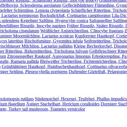
ötender Risspilz, Schamroter Risspilz, Inocybe godeyi
Graubeigeblättr
offelbovist, Scleroderma areolatum
Geflecktblättriger Flämmling, Gymn
iefelter Schirmling, Lepiota clypeolaria
Schärflicher Ritterling, Tricho
, Lactarius torminosus
Bocksdickfuß, Cortinarius camphoratus
Lila-Dic
 splendens
Kegeliger Saftling, Hygrocybe conica
Safrangelber Saftlin
enfüßiger Risspilz, Inocybe napipes
Früher Risspilz, Später Risspilz, 
 Tricholoma cingulatum
Weißlicher Anistrichterling, Clitocybe fragrans
Z
umiger Moormilchling, Lactarius scoticus
Kupferroter Hautkopf, Cortin
es lateritius
Bischofsmütze, Gyromitra infula
Seifenritterling, Trich
eischblasser Milchling, Lactarius pallidus
Kleine Becherlorchel, Dissin
ger Ritterling, Birkenritterling, Tricholoma fulvum
Gelbfleischiger Ritte
orum
Zitronengelber Raukopf, Aureonarius limonius
Erlenkrempling, Pa
alle, Ramaria pallida
Bleiweißer Trichterling, Fichtentrichterling, Cli
a
Grünblättriger Hautkopf, Hainbuchenhautkopf, Cortinarius olivaceof
iger Seitling, Pleurocybella porrigens
Duftender Gürtelfuß, Pelargonien
cholomopsis rutilans
Stinkmorchel, Hexenei, Teufelsei, Phallus impudic
cium flagellum
Ästiger Stachelbart, Hericium coralloides
Dorniger Stach
mete, Turkey tail mushroom, Trametes versicolor