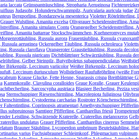
aria laccata
Grünspanträuschling, Stropharia Aeruginosa
Fichtenreizker
uifluus
Judasohr, Holunderschwammpilz, Auricularia auricula judae
Zi
anteus
Bergporling, Bondarzewia mesenterica
Violetter Rötelritterling,
Grauer Wulstling, Amanita excelsa
Olivgrauer Scheidenstreifling, Ama
lstreifling, Amanita simulans Contu
Orangegelber Scheidenstreifling, 
eifling, Amanita battarrae
Stockschwämmchen, Kuehneromyces mutabi
Morgenrottäubling, Russula aurora
Frauentäubling, Russula cyanoxant
, Russula aeruginea
Ockergelber Täubling, Russula ochroleuca
Violetts
ing, Russula claroflava
Orangeroter Graustieltäubling, Russula decolor
ubling, Russula nigricans
Dichtblättriger Schwärztäubling, Russula den
röhrling, Gelber Steinpilz, Butyriboletus subappendiculatus
Weißstie
der Birkenpilz, Leccinum variicolor
Weißer Birkenpilz, Leccinum holo
aufuß, Leccinum duriusculum
Wollstieliger Raufußröhrling (weiße F
oscabrum
Krause Glucke, Fette Henne, Sparassis crispa
Breitblättrige G
ca
Kammkoralle, Clavulina coralloides
Graue Koralle, Grauer Keulenpil
achtbecherling, Sarcoscypha austriaca
Blasiger Becherling, Peziza ves
osa
Sternschuppiger Riesenschirmling, Macrolepiota fuliginosa
Olivbra
chenschirmling, Cystoderma carcharias
Rostroter Körnchenschirmling,
r Faltentintling, Coprinopsis atramentari
Amethystschuppiger Pfifferlin
ellus subpruinosus
Samtiger Pfifferling, Cantharellus friesii
Trompetenpfi
nder Leistling, Schwärzende Kraterelle, Craterellus melanoxeros
Gelbv
raterellus undulatus
Grauer Pfifferling, Cantharellus cinereus
Semmelst
erlatum
Brauner Stäubling, Lycoperdon umbrinum
Beutelstäubling, Ha
tinarius varius
Fuchsigbrauner Schleimkopf, Phlegmacium vulpinum
reilender Ackerling, Agrocybe praecox
Weißer Ackerling, Agrocybe d