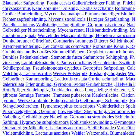
Blauender Saftporling, Postia caesia
Gallertfleischiger Fältling, Phleb
chrysospermus
Kandisbrauner Drüsling, Exidia saccharina
Rotbrauner
Großer Bluthelmling, Mycena haematopus
Purpurschneidiger Bluthel
Fichtenzapfenhelmling, Mycena strobilicola
Harziger Sägeblättling, 
Panellus stipticus
Wollstieliger Dungtintling, Coprinopsis cinerea
Nade
Gelbstieliger Nitrathelmling, Mycena renati
Halsbandschwindling, Ma
aurantiomarginata
Wurzelnder Marzipanfälbling, Hebeloma radicosu
Dunkelbrauner Gürtelfuß, Cortinarius brunneus
Bitterer Schleimkopf,
Krempentrichterling, Leucopaxillus compactus
Rotbraune Koralle, Ra
Crepidotus mollis
Großes Stummelfüßchen, Crepidotus autochthonus
Dunkles Fadenkeulchen, Stemonitis fusca
Safranroter Schüppling, Pho
virescens
Laubholzknäueling, Panus conchatus
Beschleierter Zwitterl
Schillerporling, Pseudoinonotus dryadeus
Getropfter Saftporling, Calc
Milchling, Lactarius rufus
Weißer Polsterpilz, Postia ptychogaster
Woh
Gelbgrüner Kammporling, Laeticutis cristata
Gurkenschnitzling, Macr
galericulata
Erlengrübling, Gyrodon lividus
Grubenlorchel, Helvella 
Rotköpfiger Schleimpilz, Trichia decipiens
Langstielige Holzkeule, X
gibbosa
Samtige Tramete, Trametes pubescens
Keulenflechte, Cladon
typhina
Weiße Lohblüte, Fuligo candida
Gelboranger Schleimpilz, Fu
Stängelbecherchen, Hymenoscyphus conscriptus
Veränderlicher Spal
Pilzmyzelgeflecht, Ozonium
Löwengelber Stielporling, Cerioporus le
Nabeling, Gelbblättriger Nabeling, Gerronema strombodes
Schleimfuß
Saftling, Hygrocybe subglobispora
Kohlstinkschwindling, Gymnopus 
Queraderiger Milchling, Lactarius acerrimus
Steife Koralle (Varietät m
Violettmilchling, Lactarius aspideus
Weißer Warzenpilz, Blumenlederko