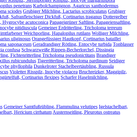
iger Risspilz, Sternsporiger Risspilz, Inocybe margaritispora
opilus penetrans
Karbolchampignon, Agaricus xanthodermus
loma sciodes
Grubiger Milchling, Lactarius scrobiculatus
Grubiger
kfuß, Safranfleischiger Dickfuß, Cortinarius traganus
Dottergelber
g, Hygrocybe acutoconica
Papageigrüner Saftling, Papageiensaftling,
Inocybe nitidiuscula
Gemeiner Erdritterling, Tricholoma terreum
imtfarbener Weichporling, Hapalopilus rutilans
Wolliger Milchling,
arius uliginosus
Orangefüssiger Hautkopf, Cortinarius bataillei
oloma saponaceum
Geradrandiger Rötling, Entocybe turbida
Tonblasser
gia confusa
Schwarzweiße Rippen-Becherlorchel, Dissingia
rling, Fichtenritterling Tricholoma pseudonictitans
Brandiger
xillus rubicundulus
Tigerritterling, Tricholoma pardinum
Seidiger
tocybe phyllophila
Dunkelroter Stachelbeertäubling, Russula
uscus
Violetter Risspilz, Inocybe violacea
Bruchreizker, Maggipilz,
gürtelfuß, Cortinarius flexipes
Scharfer Haselmilchling,
us
Gemeiner Samtfußrübling, Flammulina velutipes
Igelstachelbart,
elbart, Hericium cirrhatum
Austernseitling, Pleurotus ostreatus