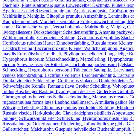
Dachpilz, Pluteus atromarginatus
Löwengelber Dachpilz, Pluteus leo
Agaricus essettei
Riesenchampignon, Agaricus augustus
Großsporige
Mehlräsling, Mehlpilz, Clitopilus prunulus
Aniszähling, Lentinellus c
Käppchenmorchel, Morchella semilibera
Frühjahrsweichritterling, M
conica
Böhmische Verpel, Verpa bohemica
Mairitterling, Maipilz, C
lividopallescens
Dickscheidiger Scheidenstreifling, Amanita pachyvol
Waldfreundrübling, Gemeiner Rübling, Gymnopus dryophilus
Stache
Hortiboletus rubellus
Harter Zinnobertäubling, Russula rosea
Kleiner
Lacktrichterling, Laccaria proxima
Kleiner Waldchampignon, Agaricus
maydis
Europäisches Goldblatt, Phylloporus pelletieri
Langstielige B
Hygrophorus lucorum
Märzschneckling, Märzellerling, Hygrophorus
bicolor
Schwarzfaseriger Ritterling, Tricholoma portentosum
Igelstäu
Schneckling, Hygrophorus persoonii
Tränender Saumpilz, Lacrymari
venosa
Milchbrätling, Lactifluus volemus
Lärchenmilchling, Lactarius
Dunkelvioletter Schleierling, Cortinarius violaceus
Dunkelvioletter Na
Schwefelgelbe Koralle, Ramaria flava
Großer Scheidling, Volvoplute
rutilus
Büscheliger Rasling, Lyophyllum decastes
Gefleckter Gelbfuß
Chroogomphus helveticus
Nelkenschwindling, Marasmius oreades
Ge
rugosoannulata forma lutea
Laubholzhallimasch, Armillaria gallica
Na
Würziger Tellerling, Clitopilus geminus
Verdrehter Rübling, Rhodocol
Russula viscida
Herkuleskeule, Clavariadelphus pistillaris
Abgestutzte
bulbiger
Schwarzpunktierter Schneckling, Hygrophorus pustulatus
Ri
Russula integra
Ockerbrauner Trichterling, Infundibulicybe gibba
Ger
Gallerttrichter, Malchusohr, Guepinia helvelloides
Buchenklumpfuß, Co