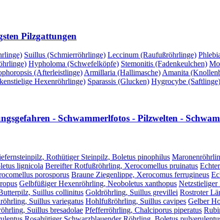
gsten Pilzgattungen
rlinge)
Suillus (Schmierröhrlinge)
Leccinum (Raufußröhrlinge)
Phlebi
hrlinge)
Hypholoma (Schwefelköpfe)
Stemonitis (Fadenkeulchen)
Mor
phoropsis (Afterleistlinge)
Armillaria (Hallimasche)
Amanita (Knollenbl
kenstielige Hexenröhrlinge)
Sparassis (Glucken)
Hygrocybe (Saftlinge
lungsgefahren - Schwammerlfotos - Pilzwelten - Schwamm
efernsteinpilz, Rothütiger Steinpilz, Boletus pinophilus
Maronenröhrlin
etus lignicola
Bereifter Rotfußröhrling, Xerocomellus pruinatus
Echter
erocomellus porosporus
Braune Ziegenlippe, Xerocomus ferrugineus
Ec
hropus
Gelbfüßiger Hexenröhrling, Neoboletus xanthopus
Netzstieliger
utterpilz, Suillus collinitus
Goldröhrling, Suillus grevillei
Rostroter Lär
röhrling, Suillus variegatus
Hohlfußröhrling, Suillus cavipes
Gelber Hoh
öhrling, Suillus bresadolae
Pfefferröhrling, Chalciporus piperatus
Rubi
ulentus
Rosahütiger Schwarzblauender Röhrling, Boletus pulverulentus