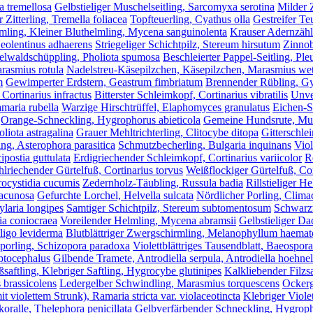
ia tremellosa
Gelbstieliger Muschelseitling, Sarcomyxa serotina
Milder 
 Zitterling, Tremella foliacea
Topfteuerling, Cyathus olla
Gestreifer Te
mling, Kleiner Bluthelmling, Mycena sanguinolenta
Krauser Adernzähli
Neolentinus adhaerens
Striegeliger Schichtpilz, Stereum hirsutum
Zinnob
lwaldschüppling, Pholiota spumosa
Beschleierter Pappel-Seitling, Ple
rasmius rotula
Nadelstreu-Käsepilzchen, Käsepilzchen, Marasmius wett
m
Gewimperter Erdstern, Geastrum fimbriatum
Brennender Rübling, G
 Cortinarius infractus
Bitterster Schleimkopf, Cortinarius vibratilis
Unve
maria rubella
Warzige Hirschtrüffel, Elaphomyces granulatus
Eichen-S
Orange-Schneckling, Hygrophorus abieticola
Gemeine Hundsrute, Mu
liota astragalina
Grauer Mehltrichterling, Clitocybe ditopa
Gitterschl
ing, Asterophora parasitica
Schmutzbecherling, Bulgaria inquinans
Viol
ipostia guttulata
Erdigriechender Schleimkopf, Cortinarius variicolor
R
lriechender Gürtelfuß, Cortinarius torvus
Weißflockiger Gürtelfuß, Cor
ocystidia cucumis
Zedernholz-Täubling, Russula badia
Rillstieliger 
lacunosa
Gefurchte Lorchel, Helvella sulcata
Nördlicher Porling, Climac
ylaria longipes
Samtiger Schichtpilz, Stereum subtomentosum
Schwarzw
ia coniocraea
Voreilender Helmling, Mycena abramsii
Gelbstieliger Dac
ligo leviderma
Blutblättriger Zwergschirmling, Melanophyllum haem
tporling, Schizopora paradoxa
Violettblättriges Tausendblatt, Baeospor
ptocephalus
Gilbende Tramete, Antrodiella serpula, Antrodiella hoehnel
saftling, Klebriger Saftling, Hygrocybe glutinipes
Kalkliebender Filzsa
brassicolens
Ledergelber Schwindling, Marasmius torquescens
Ockerg
it violettem Strunk), Ramaria stricta var. violaceotincta
Klebriger Viole
ralle, Thelephora penicillata
Gelbverfärbender Schneckling, Hygroph