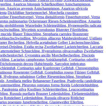
gerling, Agaricus bitorquis
Schiefknolliger Anischampignon,
on, Agaricus arvensis
Anischampignon, Agaricus silvicola
lenta
Dickfüßige Speisemorchel, Morchella crassipes
elige Fingerhutverpel, Verpa digitaliformis
Fingerhutverpel, Verpa
urotus pulmonarius
Ockergrauer Riesen-Scheidenstreifling, Amanita
ta strobiliformis
Wurzelnder Schleimrübling, Hymenopellis radicata
schwindling, Mycetinis scorodonius
Blutroter Filzröhrling,
 mucida
Blauer Träuschling, Stropharia caerulea
Braunroter
noblauchschwindling, Mycetinis alliaceus
Maisbeulenbrand, Ustilago
pter Becherling, Helvella acetabulum
Gelber Lärchenschneckling,
reisel-Drüsling, Exidia recisa
Zweifarbiger Lacktrichterling, Laccaria
atternstieliger Schneckling, Hygrophorus olivaceoalbus
Zweifarbiger
heibchenlorchel, Gyromitra ancilis
Morchelbecherling, Disciotis
hling, Lactarius camphoratus
Anisklumpfuß, Cortinarius odorifer
 Tricholomopsis decora
Habichtspilz, Sarcodon imbricatus
chleimfuß, Cortinarius salor
Kupferroter Gelbfuß, Chroogomphus
utinosus
Rosenroter Gelbfuß, Gomphidius roseus
Filziger Gelbfuß,
, Hydropus subalpinus
Gelber Riesenträuschling, Stropharia
lz, Armillaria mellea
Behangener Faserling, Psathyrella candolleana
ternseitling, Pleurotus ostreatus forma florida
Lederstieltäubling,
, Paralepista gilva
Knolliger Schleierritterling, Leucocortinarius
ling, Russula puellaris
Brauner Ledertäubling, Elefantentäubling,
ea
Rotstieliger Ledertäubling, Russula olivacea
Rötlicher
arius praestans
Jungfernellerling, Glasigweißer Ellerling,