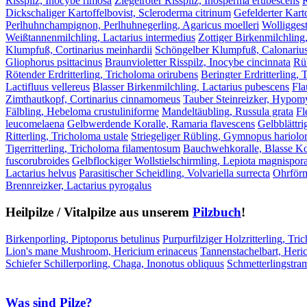
Risspilz, Inocybe rimosa
Ziegelroter Risspilz, Inosperma erubescens
R
Dickschaliger Kartoffelbovist, Scleroderma citrinum
Gefelderter Kart
Perlhuhnchampignon, Perlhuhnegerling, Agaricus moelleri
Wolliggest
Weißtannenmilchling, Lactarius intermedius
Zottiger Birkenmilchling
Klumpfuß, Cortinarius meinhardii
Schöngelber Klumpfuß, Calonarius
Gliophorus psittacinus
Braunvioletter Risspilz, Inocybe cincinnata
Rüb
Rötender Erdritterling, Tricholoma orirubens
Beringter Erdritterling,
Lactifluus vellereus
Blasser Birkenmilchling, Lactarius pubescens
Fla
Zimthautkopf, Cortinarius cinnamomeus
Tauber Steinreizker, Hypomyc
Fälbling, Hebeloma crustuliniforme
Mandeltäubling, Russula grata
Fl
leucomelaena
Gelbwerdende Koralle, Ramaria flavescens
Gelbblättri
Ritterling, Tricholoma ustale
Striegeliger Rübling, Gymnopus hariol
Tigerritterling, Tricholoma filamentosum
Bauchwehkoralle, Blasse Kor
fuscorubroides
Gelbflockiger Wollstielschirmling, Lepiota magnispor
Lactarius helvus
Parasitischer Scheidling, Volvariella surrecta
Ohrförm
Brennreizker, Lactarius pyrogalus
Heilpilze / Vitalpilze aus unserem
Pilzbuch
!
Birkenporling, Piptoporus betulinus
Purpurfilziger Holzritterling, Tri
Lion's mane Mushroom, Hericium erinaceus
Tannenstachelbart, Heri
Schiefer Schillerporling, Chaga, Inonotus obliquus
Schmetterlingstra
Was sind Pilze?