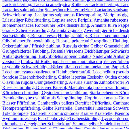
Lacktrichterling, Laccaria amethystea
Rötlicher Lacktrichterling, Lacc
Lactarius salmonicolor
Spangrüner Kiefernreizker, Lactarius semisang
Schwefelporling, Laetiporus sulphureus
Riesenporling, Meripilus gig
Lilastieliger Rötelritterling, Lepista saeva
Perlpilz, Amanita rubescens
submembranacea
Rotbrauner Scheidenstreifling, Amanita fulva
Pappe
Grauer Scheidenstreifling, Amanita vaginata
Zweifarbiger Scheidenstr
Speisetäubling, Russula vesca
Heringstäubling, Russula xerampelina
Olivfarbener Frauentäubling, Russula peltereaui
Grasgrüner Täubling
Ockertäubling / Pfirsichtäubling, Russula citrina
Gelber Graustieltäubl
Grüngefelderter Täubling, Russula virescens
Dickblättriger Schwärztä
Anhängselröhrling, Butyriboletus appendiculatus
Nadelwald Anhängsel
versipelle
Laubwald-Rotkappe, Leccinum aurantiacum
Vielverfärben
oxydabile
Schwarzhütiger Birkenpilz, Leccinum melaneum
Pappel-R
Leccinum cyaneobasileucum
Hainbuchenraufuß, Leccinellum pseud
frondosa
Hasenohrbecherling, Otidea leporina
Eselsohr, Otidea onoti
Clavulina rugosa
Orangebecherling, Aleuria aurantia
Zinnoberroter Pr
Riesenschirmling, Düsterer Parasol, Macrolepiota procera var. fuligin
Körnchenschirmling, Cystoderma amianthinum
Starkriechender Körn
Pseudoclitocybe cyathiformis
Schopftintling, Coprinus comatus
Graue
Blasser Pfifferling, Cantharellus pallens
Bereifter Pfifferling, Canthar
Trompetenpfifferling, Gelbe Kraterelle, Craterellus lutescens
Schwärze
Totentrompete, Craterellus cornucopioides
Krause Kraterelle, Pseudoc
Hydnum rufescens
Flaschenbovist, Flaschenstäubling, Lycoperdon p
triumphans
Ziegelgelber Schleimkopf, Semmelgelber Schleimkopf, Cor
Stielporling, Picipes badius
Glimmertintling, Coprinellus micaceus
Vo