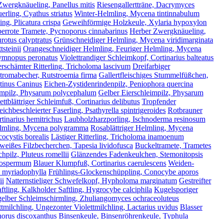
Zwergknäueling, Panellus mitis
Riesengallertträne, Dacrymyces
uerling, Cyathus striatus
Winter-Helmling, Mycena tintinnabulum
ng, Plicatura crispa
Geweihförmige Holzkeule, Xylaria hypoxylon
errote Tramete, Pycnoporus cinnabarinus
Herber Zwergknäueling,
urotus calyptratus
Grünschneidiger Helmling, Mycena viridimarginata
steinii
Orangeschneidiger Helmling, Feuriger Helmling, Mycena
ymnopus peronatus
Violettrandiger Schleimkopf, Cortinarius balteatus
rschämter Ritterling, Tricholoma lascivum
Dreifarbiger
tromabecher, Rutstroemia firma
Gallertfleischiges Stummelfüßchen,
tinus Caninus
Eichen-Zystidenrindenpilz, Peniophora quercina
eimpilz, Physarum polycephalum
Gelber Eierschleimpilz, Physarum
ettblättriger Schleimfuß, Cortinarius delibutus
Tropfender
eichbeschleierter Faserling, Psathyrella spintrigeroides
Rotbrauner
tinarius hemitrichus
Laubholzharzporling, Ischnoderma resinosum
Helmling, Mycena polygramma
Rosablättriger Helmling, Mycena
ocystis borealis
Lästiger Ritterling, Tricholoma inamoenum
eißes Filzbecherchen, Tapesia lividofusca
Buckeltramete, Trametes
hpilz, Pluteus romellii
Glänzendes Fadenkeulchen, Stemonitopsis
atospermum
Blauer Klumpfuß, Cortinarius caerulescens
Weiden-
a myriadophylla
Frühlings-Glockenschüppling, Conocybe aporos
ii
Natternstieliger Schwefelkopf, Hypholoma marginatum
Gestreifter
ftling, Kalkholder Saftling, Hygrocybe calciphila
Kugelsporiger
elber Schleimschirmling, Zhuliangomyces ochraceoluteus
ttmilchling, Ungezonter Violettmilchling, Lactarius uvidus
Blasser
orus discoxanthus
Binsenkeule, Binsenröhrenkeule, Typhula