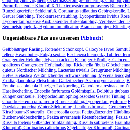
Cuphophyllus virgineus
Ockerblasser Jungfernellerling, Cuphophyllu
Purpurfleckender Klumpfuß, Thaxterogaster purpurascens
Bitterer Ki
Runzeliggeriefter Schleimfuß, Cortinarius stillatitius
Gebirgskoralle, L
Grauer Stäubling, Trockenrasenstäubling, Lycoperdiscus lividus
Rose
Lycoperdon pratense
Ausblassender Birkentäubling, Verblassender Tä
Semmelstoppelpilz, Hydnum umbilicatum
Braunschuppiger Ritterling
Ungenießbare Pilze aus unserem
Pilzbuch
!
Gelbblättriger Rasling, Rötender Schönkopf, Calocybe favrei
Samtfuß
felleus
Hexenbutter, Fuligo septica
Fischeierschleimpilz, Tubifera fer
Orangeroter Helmling, Mycena acicula
Klebriger Hörnling, Calocera 
spadiceus
Orangeroter Heftelnabeling, Rickenella fibula
Glöckchenna
quietus
Nordischer Milchling, Lactarius trivialis
Graugrüner Milchling
Helvella elastica
Weißmilchender Schwarzhelmling, Mycena leucogal
Exidia glandulosa
Fleischroter Gallertbecher, Ascocoryne sarcoides
B
Fomitopsis pinicola
Harziger Lackporling, Ganoderma resinaceum
Zu
Haselbecherling, Encoelia furfuracea
Goldmistpilz, Bolbitius titubans
Zungenkernkeule, Tolypocladium ophioglossoides
Gesäter Tintling, 
Chondrostereum purpureum
Birnenstäubling,Lycoperdon pyriforme
R
Daedalea quercina
Winter-Stielporling, Lentinus brumalis
Gemeiner S
Kirschbaum-Kraterpilz, Craterocolla cerasi
Fettigglänzender Häublin
Buchenwaldbecherling, Peziza arvernensis
Riesenbecherling, Peziza 
Russula foetens
Gilbender Stinktäubling, Russula subfoetens
Braunhaa
Klumpfuß, Cortinarius callochrous
Sägeblättriger Klumpfuß, Cortinar