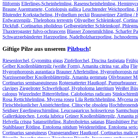
filiformis
Ellerlings-Scheinhelmling, Rasenscheinhelmling, Hemimyc
Braune Auentramete, Coriolopsis gallica
Leuchtender Weichporling, 
Blutender Korkstacheling, Hydnellum peckii
Braungrüner Zärtling / 
Erdwarzenpilz, Thelephora terrestris
Olivgelber Schleimkopf, Cortinar
Dickfuß, Cortinarius pholideus
Gelbgegürtelter Schleimkopf, Phleg
Thaxterogaster fulvo-ochrascens
Blasser Zonenmilchling, Scharfer Pa
Schwarzgebänderter Harzporling, Nadelholzharzporling, Ischnoder
Giftige Pilze aus unserem
Pilzbuch
!
Riesenlorchel, Gyromitra gigas
Zipfellorchel, Discina fastigiata
Frühja
Gelber Knollenblätterpilz (weiße Form), Amanita citrina var. alba
Fli
Hygrophoropsis aurantiaca
Brauner Afterleistling, Hygrophoropsis ru
Narzissengelber Knollenblätterpilz, Amanita gemmata
Olivbrauner Mil
Cortinarius semisanguineuss
Rotgenatterter Hautkopf, Purpurbrauner 
clavipes
Ziegelroter Schwefelkopf, Hypholoma lateritium
Weißer Büs
calopus
Wurzelnder Bitterröhrling, Caloboletus radicans
Stinkschirmli
Rosa Rettichhelmling, Mycena rosea
Lila Rettichhelmling, Mycena p
Fleischbräunlicher Anistrichterling, Clitocybe obsoleta
Hochthronender
Seidiger Egerlingsschirmling, Leucoagaricus holosericeus
Samtschupp
Gallertkäppchen, Leotia lubrica
Grüner Knollenblätterpilz, Amanita p
Helvella crispa
Satansröhrling, Rubroboletus satanas
Blasshütiger Pu
Stahlblauer Rötling, Entoloma nitidum
Weidenrötling, Entoloma seri
Cortinarius sanguineus
Orangerandiger Hautkopf, Cortinarius malicor