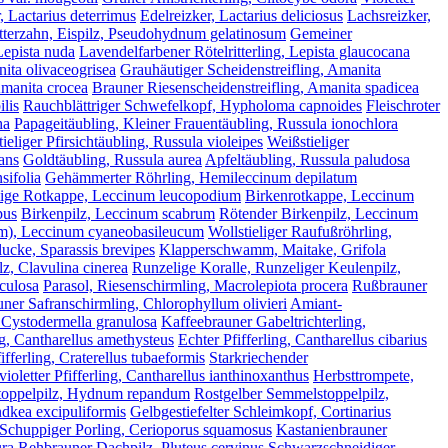
, Lactarius deterrimus
Edelreizker, Lactarius deliciosus
Lachsreizker,
tterzahn, Eispilz, Pseudohydnum gelatinosum
Gemeiner
 Lepista nuda
Lavendelfarbener Rötelritterling, Lepista glaucocana
nita olivaceogrisea
Grauhäutiger Scheidenstreifling, Amanita
Amanita crocea
Brauner Riesenscheidenstreifling, Amanita spadicea
lis
Rauchblättriger Schwefelkopf, Hypholoma capnoides
Fleischroter
ha
Papageitäubling, Kleiner Frauentäubling, Russula ionochlora
tieliger Pfirsichtäubling, Russula violeipes
Weißstieliger
ans
Goldtäubling, Russula aurea
Apfeltäubling, Russula paludosa
sifolia
Gehämmerter Röhrling, Hemileccinum depilatum
lige Rotkappe, Leccinum leucopodium
Birkenrotkappe, Leccinum
pus
Birkenpilz, Leccinum scabrum
Rötender Birkenpilz, Leccinum
orm), Leccinum cyaneobasileucum
Wollstieliger Raufußröhrling,
lucke, Sparassis brevipes
Klapperschwamm, Maitake, Grifola
z, Clavulina cinerea
Runzelige Koralle, Runzeliger Keulenpilz,
iculosa
Parasol, Riesenschirmling, Macrolepiota procera
Rußbrauner
uner Safranschirmling, Chlorophyllum olivieri
Amiant-
 Cystodermella granulosa
Kaffeebrauner Gabeltrichterling,
g, Cantharellus amethysteus
Echter Pfifferling, Cantharellus cibarius
fferling, Craterellus tubaeformis
Starkriechender
ioletter Pfifferling, Cantharellus ianthinoxanthus
Herbsttrompete,
oppelpilz, Hydnum repandum
Rostgelber Semmelstoppelpilz,
ndkea excipuliformis
Gelbgestiefelter Schleimkopf, Cortinarius
Schuppiger Porling, Cerioporus squamosus
Kastanienbrauner
ura
Rehbrauner Dachpilz, Pluteus cervinus
Schwarzschneidiger