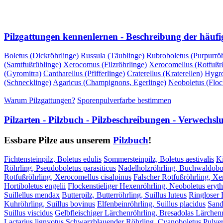
VORHERIGE SEITE
NÄCHSTE SEITE
Pilzgattungen kennenlernen - Beschreibung der häufi
Boletus (Dickröhrlinge)
Russula (Täublinge)
Rubroboletus (Purpurröh
(Samtfußrüblinge)
Xerocomus (Filzröhrlinge)
Xerocomellus (Rotfußrö
(Gyromitra)
Cantharellus (Pfifferlinge)
Craterellus (Kraterellen)
Hygro
(Schnecklinge)
Agaricus (Champignons, Egerlinge)
Neoboletus (Floc
Warum Pilzgattungen?
Sporenpulverfarbe bestimmen
Pilzarten - Pilzbuch - Pilzbeschreibungen - Verwechs
Essbare Pilze aus unserem
Pilzbuch
!
Fichtensteinpilz, Boletus edulis
Sommersteinpilz, Boletus aestivalis
Ki
Röhrling, Pseudoboletus parasiticus
Nadelholzröhrling, Buchwaldobol
Rotfußröhrling, Xerocomellus cisalpinus
Falscher Rotfußröhrling, X
Hortiboletus engelii
Flockenstieliger Hexenröhrling, Neoboletus eryt
Suillellus mendax
Butterpilz, Butterröhrling, Suillus luteus
Ringloser B
Kuhröhrling, Suillus bovinus
Elfenbeinröhrling, Suillus placidus
Sand
Suillus viscidus
Gelbfleischiger Lärchenröhrling, Bresadolas Lärchenr
Lactarius lignyotus
Schwarzblauender Röhrling, Cyanoboletus Pulver