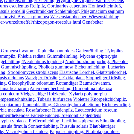
us
Dunkelscheibiger Ellerling, Hygrocybe virginea var. fuscescens
lurus esculentus
Reifpilz, Cortinarius caperatus
Honigschleimfuß,
ssula romellii
Geschmückter Schleimkopf, Phlegmacium saginum
eibovist, Bovista plumbea
Wiesenstaubbecher, Wiesenstäubling,
her-wurzeltrueffel/rhizopogon-roseolus.html
Genabelter
 Grubenschwamm, Tapinella panuoides
Gallenröhrling, Tylopilus
mmpilz, Phlebia radiata
Gummihelmling, Mycena epipterygia
geblättling (Neolentinus lepideus)
Nadelholzbraunporling, Phaeolus
Gummischüppling, Pholiota gummosa
Eichenmilchling, Lactarius
ing, Strobilomyces strobilaceus
Elastische Lorchel, Glattstiellorchel,
psis nidulans
Warziger Drüsling, Exida plana
Stoppeliger Drüsling,
ling, Gloeophyllum odoratum
Rotrandiger Baumschwamm,
inia ficariarum
Anemonenbecherling, Dumontinia tuberosa
la conicum
Vielgestaltige Holzkeule, Xylaria polymorpha
ompetenschnitzling, Tubaria furfuracea
Violetter Knorpelschichtpilz,
m sepiarium
Tannenblättling, Gloeophyllum abietinum
Eichenwirrling,
ybia maculata
Rosafarbener Rindenpilz, Laeticorticium roseum
menfließendes Fadenkeulchen, Stemonitis splendens
scypha violacea
Pfeffermilchling, Lactifluus piperatus
Stinktäubling,
ussula firmula
Sonnentäubling, Russula solaris
Blaublättriger
e, Macrotyphula fistulosa
Pappelschüppling, Pholiota populnea