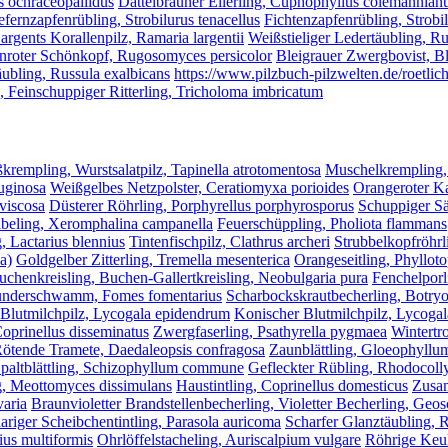
s ochraceopallidus
Dattelbrauner Ellerling, Cuphophyllus colemannian
efernzapfenrübling, Strobilurus tenacellus
Fichtenzapfenrübling, Strobi
argents Korallenpilz, Ramaria largentii
Weißstieliger Ledertäubling, Ru
nroter Schönkopf, Rugosomyces persicolor
Bleigrauer Zwergbovist, Bl
ubling, Russula exalbicans
https://www.pilzbuch-pilzwelten.de/roetlic
, Feinschuppiger Ritterling, Tricholoma imbricatum
krempling, Wurstsalatpilz, Tapinella atrotomentosa
Muschelkrempling,
ruginosa
Weißgelbes Netzpolster, Ceratiomyxa porioides
Orangeroter Ka
viscosa
Düsterer Röhrling, Porphyrellus porphyrosporus
Schuppiger Sä
beling, Xeromphalina campanella
Feuerschüppling, Pholiota flammans
, Lactarius blennius
Tintenfischpilz, Clathrus archeri
Strubbelkopfröhrl
a)
Goldgelber Zitterling, Tremella mesenterica
Orangeseitling, Phylloto
uchenkreisling, Buchen-Gallertkreisling, Neobulgaria pura
Fenchelpor
nderschwamm, Fomes fomentarius
Scharbockskrautbecherling, Botryot
Blutmilchpilz, Lycogala epidendrum
Konischer Blutmilchpilz, Lycoga
Coprinellus disseminatus
Zwergfaserling, Psathyrella pygmaea
Wintertr
ötende Tramete, Daedaleopsis confragosa
Zaunblättling, Gloeophyllu
paltblättling, Schizophyllum commune
Gefleckter Rübling, Rhodocoll
g, Meottomyces dissimulans
Haustintling, Coprinellus domesticus
Zusam
varia
Braunvioletter Brandstellenbecherling, Violetter Becherling, Geo
riger Scheibchentintling, Parasola auricoma
Scharfer Glanztäubling, R
ius multiformis
Ohrlöffelstacheling, Auriscalpium vulgare
Röhrige Keul