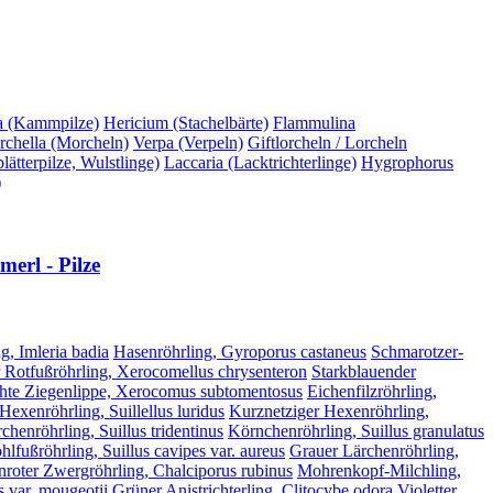
a (Kammpilze)
Hericium (Stachelbärte)
Flammulina
chella (Morcheln)
Verpa (Verpeln)
Giftlorcheln / Lorcheln
ätterpilze, Wulstlinge)
Laccaria (Lacktrichterlinge)
Hygrophorus
)
erl - Pilze
g, Imleria badia
Hasenröhrling, Gyroporus castaneus
Schmarotzer-
 Rotfußröhrling, Xerocomellus chrysenteron
Starkblauender
hte Ziegenlippe, Xerocomus subtomentosus
Eichenfilzröhrling,
 Hexenröhrling, Suillellus luridus
Kurznetziger Hexenröhrling,
chenröhrling, Suillus tridentinus
Körnchenröhrling, Suillus granulatus
lfußröhrling, Suillus cavipes var. aureus
Grauer Lärchenröhrling,
nroter Zwergröhrling, Chalciporus rubinus
Mohrenkopf-Milchling,
 var. mougeotii
Grüner Anistrichterling, Clitocybe odora
Violetter