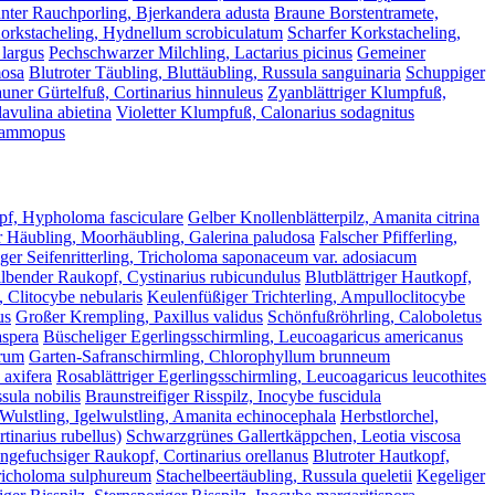
ter Rauchporling, Bjerkandera adusta
Braune Borstentramete,
orkstacheling, Hydnellum scrobiculatum
Scharfer Korkstacheling,
 largus
Pechschwarzer Milchling, Lactarius picinus
Gemeiner
mosa
Blutroter Täubling, Bluttäubling, Russula sanguinaria
Schuppiger
uner Gürtelfuß, Cortinarius hinnuleus
Zyanblättriger Klumpfuß,
avulina abietina
Violetter Klumpfuß, Calonarius sodagnitus
psammopus
pf, Hypholoma fasciculare
Gelber Knollenblätterpilz, Amanita citrina
 Häubling, Moorhäubling, Galerina paludosa
Falscher Pfifferling,
er Seifenritterling, Tricholoma saponaceum var. adosiacum
lbender Raukopf, Cystinarius rubicundulus
Blutblättriger Hautkopf,
 Clitocybe nebularis
Keulenfüßiger Trichterling, Ampulloclitocybe
us
Großer Krempling, Paxillus validus
Schönfußröhrling, Caloboletus
aspera
Büscheliger Egerlingsschirmling, Leucoagaricus americanus
arum
Garten-Safranschirmling, Chlorophyllum brunneum
axifera
Rosablättriger Egerlingsschirmling, Leucoagaricus leucothites
sula nobilis
Braunstreifiger Risspilz, Inocybe fuscidula
 Wulstling, Igelwulstling, Amanita echinocephala
Herbstlorchel,
tinarius rubellus)
Schwarzgrünes Gallertkäppchen, Leotia viscosa
ngefuchsiger Raukopf, Cortinarius orellanus
Blutroter Hautkopf,
Tricholoma sulphureum
Stachelbeertäubling, Russula queletii
Kegeliger