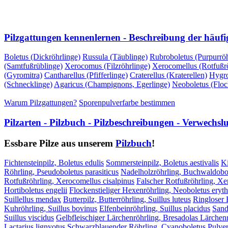
VORHERIGE SEITE
NÄCHSTE SEITE
Pilzgattungen kennenlernen - Beschreibung der häufi
Boletus (Dickröhrlinge)
Russula (Täublinge)
Rubroboletus (Purpurröh
(Samtfußrüblinge)
Xerocomus (Filzröhrlinge)
Xerocomellus (Rotfußrö
(Gyromitra)
Cantharellus (Pfifferlinge)
Craterellus (Kraterellen)
Hygro
(Schnecklinge)
Agaricus (Champignons, Egerlinge)
Neoboletus (Floc
Warum Pilzgattungen?
Sporenpulverfarbe bestimmen
Pilzarten - Pilzbuch - Pilzbeschreibungen - Verwechs
Essbare Pilze aus unserem
Pilzbuch
!
Fichtensteinpilz, Boletus edulis
Sommersteinpilz, Boletus aestivalis
Ki
Röhrling, Pseudoboletus parasiticus
Nadelholzröhrling, Buchwaldobol
Rotfußröhrling, Xerocomellus cisalpinus
Falscher Rotfußröhrling, X
Hortiboletus engelii
Flockenstieliger Hexenröhrling, Neoboletus eryt
Suillellus mendax
Butterpilz, Butterröhrling, Suillus luteus
Ringloser B
Kuhröhrling, Suillus bovinus
Elfenbeinröhrling, Suillus placidus
Sand
Suillus viscidus
Gelbfleischiger Lärchenröhrling, Bresadolas Lärchenr
Lactarius lignyotus
Schwarzblauender Röhrling, Cyanoboletus Pulver