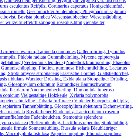
us
Dunkelscheibiger Ellerling, Hygrocybe virginea var. fuscescens
lurus esculentus
Reifpilz, Cortinarius caperatus
Honigschleimfuß,
ssula romellii
Geschmückter Schleimkopf, Phlegmacium saginum
eibovist, Bovista plumbea
Wiesenstaubbecher, Wiesenstäubling,
her-wurzeltrueffel/rhizopogon-roseolus.html
Genabelter
 Grubenschwamm, Tapinella panuoides
Gallenröhrling, Tylopilus
mmpilz, Phlebia radiata
Gummihelmling, Mycena epipterygia
geblättling (Neolentinus lepideus)
Nadelholzbraunporling, Phaeolus
Gummischüppling, Pholiota gummosa
Eichenmilchling, Lactarius
ing, Strobilomyces strobilaceus
Elastische Lorchel, Glattstiellorchel,
psis nidulans
Warziger Drüsling, Exida plana
Stoppeliger Drüsling,
ling, Gloeophyllum odoratum
Rotrandiger Baumschwamm,
inia ficariarum
Anemonenbecherling, Dumontinia tuberosa
la conicum
Vielgestaltige Holzkeule, Xylaria polymorpha
ompetenschnitzling, Tubaria furfuracea
Violetter Knorpelschichtpilz,
m sepiarium
Tannenblättling, Gloeophyllum abietinum
Eichenwirrling,
ybia maculata
Rosafarbener Rindenpilz, Laeticorticium roseum
menfließendes Fadenkeulchen, Stemonitis splendens
scypha violacea
Pfeffermilchling, Lactifluus piperatus
Stinktäubling,
ussula firmula
Sonnentäubling, Russula solaris
Blaublättriger
e, Macrotyphula fistulosa
Pappelschüppling, Pholiota populnea