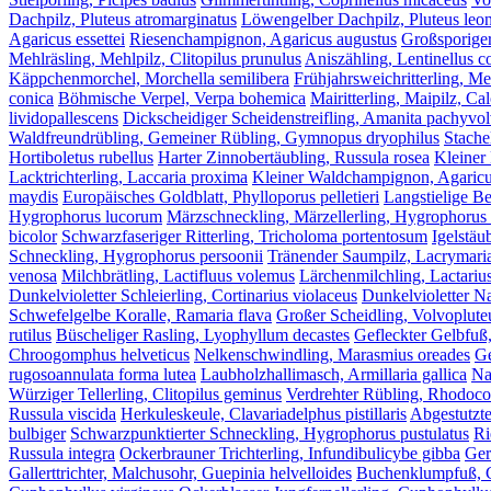
Dachpilz, Pluteus atromarginatus
Löwengelber Dachpilz, Pluteus leo
Agaricus essettei
Riesenchampignon, Agaricus augustus
Großsporige
Mehlräsling, Mehlpilz, Clitopilus prunulus
Aniszähling, Lentinellus c
Käppchenmorchel, Morchella semilibera
Frühjahrsweichritterling, M
conica
Böhmische Verpel, Verpa bohemica
Mairitterling, Maipilz, C
lividopallescens
Dickscheidiger Scheidenstreifling, Amanita pachyvol
Waldfreundrübling, Gemeiner Rübling, Gymnopus dryophilus
Stache
Hortiboletus rubellus
Harter Zinnobertäubling, Russula rosea
Kleiner
Lacktrichterling, Laccaria proxima
Kleiner Waldchampignon, Agaricus
maydis
Europäisches Goldblatt, Phylloporus pelletieri
Langstielige B
Hygrophorus lucorum
Märzschneckling, Märzellerling, Hygrophorus
bicolor
Schwarzfaseriger Ritterling, Tricholoma portentosum
Igelstäu
Schneckling, Hygrophorus persoonii
Tränender Saumpilz, Lacrymari
venosa
Milchbrätling, Lactifluus volemus
Lärchenmilchling, Lactarius
Dunkelvioletter Schleierling, Cortinarius violaceus
Dunkelvioletter Na
Schwefelgelbe Koralle, Ramaria flava
Großer Scheidling, Volvoplute
rutilus
Büscheliger Rasling, Lyophyllum decastes
Gefleckter Gelbfuß
Chroogomphus helveticus
Nelkenschwindling, Marasmius oreades
Ge
rugosoannulata forma lutea
Laubholzhallimasch, Armillaria gallica
Na
Würziger Tellerling, Clitopilus geminus
Verdrehter Rübling, Rhodocol
Russula viscida
Herkuleskeule, Clavariadelphus pistillaris
Abgestutzte
bulbiger
Schwarzpunktierter Schneckling, Hygrophorus pustulatus
Ri
Russula integra
Ockerbrauner Trichterling, Infundibulicybe gibba
Ger
Gallerttrichter, Malchusohr, Guepinia helvelloides
Buchenklumpfuß, Co