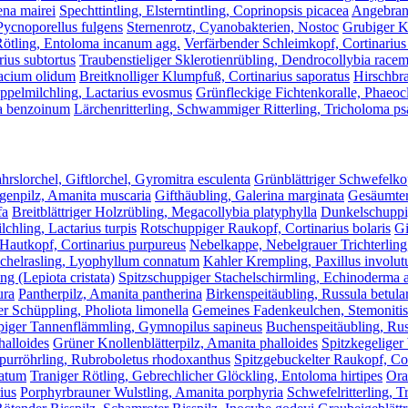
ena mairei
Spechttintling, Elsterntintling, Coprinopsis picacea
Angebrann
Pycnoporellus fulgens
Sternenrotz, Cyanobakterien, Nostoc
Grubiger K
Rötling, Entoloma incanum agg.
Verfärbender Schleimkopf, Cortinarius
ius subtortus
Traubenstieliger Sklerotienrübling, Dendrocollybia race
macium olidum
Breitknolliger Klumpfuß, Cortinarius saporatus
Hirschbra
ppelmilchling, Lactarius evosmus
Grünfleckige Fichtenkoralle, Phaeocl
ma benzoinum
Lärchenritterling, Schwammiger Ritterling, Tricholoma 
hrslorchel, Giftlorchel, Gyromitra esculenta
Grünblättriger Schwefelko
egenpilz, Amanita muscaria
Gifthäubling, Galerina marginata
Gesäumter
fa
Breitblättriger Holzrübling, Megacollybia platyphylla
Dunkelschuppig
chling, Lactarius turpis
Rotschuppiger Raukopf, Cortinarius bolaris
Gi
Hautkopf, Cortinarius purpureus
Nebelkappe, Nebelgrauer Trichterling,
chelrasling, Lyophyllum connatum
Kahler Krempling, Paxillus involut
ng (Lepiota cristata)
Spitzschuppiger Stachelschirmling, Echinoderma 
ura
Pantherpilz, Amanita pantherina
Birkenspeitäubling, Russula betul
 Schüppling, Pholiota limonella
Gemeines Fadenkeulchen, Stemonitis 
iger Tannenflämmling, Gymnopilus sapineus
Buchenspeitäubling, Rus
halloides
Grüner Knollenblätterpilz, Amanita phalloides
Spitzkegeliger
rpurröhrling, Rubroboletus rhodoxanthus
Spitzgebuckelter Raukopf, Cor
catum
Traniger Rötling, Gebrechlicher Glöckling, Entoloma hirtipes
Ora
ius
Porphyrbrauner Wulstling, Amanita porphyria
Schwefelritterling, 