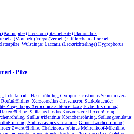
a (Kammpilze)
Hericium (Stachelbärte)
Flammulina
chella (Morcheln)
Verpa (Verpeln)
Giftlorcheln / Lorcheln
ätterpilze, Wulstlinge)
Laccaria (Lacktrichterlinge)
Hygrophorus
)
erl - Pilze
g, Imleria badia
Hasenröhrling, Gyroporus castaneus
Schmarotzer-
 Rotfußröhrling, Xerocomellus chrysenteron
Starkblauender
hte Ziegenlippe, Xerocomus subtomentosus
Eichenfilzröhrling,
 Hexenröhrling, Suillellus luridus
Kurznetziger Hexenröhrling,
chenröhrling, Suillus tridentinus
Körnchenröhrling, Suillus granulatus
lfußröhrling, Suillus cavipes var. aureus
Grauer Lärchenröhrling,
nroter Zwergröhrling, Chalciporus rubinus
Mohrenkopf-Milchling,
 var. mougeotii
Grüner Anistrichterling, Clitocybe odora
Violetter