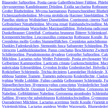
Blauender Saftporling, Postia caesia
Gallertfleischiger Fältling, Phleb
chrysospermus
Kandisbrauner Drüsling, Exidia saccharina
Rotbrauner
Großer Bluthelmling, Mycena haematopus
Purpurschneidiger Bluthel
Fichtenzapfenhelmling, Mycena strobilicola
Harziger Sägeblättling, 
Panellus stipticus
Wollstieliger Dungtintling, Coprinopsis cinerea
Nade
Gelbstieliger Nitrathelmling, Mycena renati
Halsbandschwindling, Ma
aurantiomarginata
Wurzelnder Marzipanfälbling, Hebeloma radicosu
Dunkelbrauner Gürtelfuß, Cortinarius brunneus
Bitterer Schleimkopf,
Krempentrichterling, Leucopaxillus compactus
Rotbraune Koralle, Ra
Crepidotus mollis
Großes Stummelfüßchen, Crepidotus autochthonus
Dunkles Fadenkeulchen, Stemonitis fusca
Safranroter Schüppling, Pho
virescens
Laubholzknäueling, Panus conchatus
Beschleierter Zwitterl
Schillerporling, Pseudoinonotus dryadeus
Getropfter Saftporling, Calc
Milchling, Lactarius rufus
Weißer Polsterpilz, Postia ptychogaster
Woh
Gelbgrüner Kammporling, Laeticutis cristata
Gurkenschnitzling, Macr
galericulata
Erlengrübling, Gyrodon lividus
Grubenlorchel, Helvella 
Rotköpfiger Schleimpilz, Trichia decipiens
Langstielige Holzkeule, X
gibbosa
Samtige Tramete, Trametes pubescens
Keulenflechte, Cladon
typhina
Weiße Lohblüte, Fuligo candida
Gelboranger Schleimpilz, Fu
Stängelbecherchen, Hymenoscyphus conscriptus
Veränderlicher Spal
Pilzmyzelgeflecht, Ozonium
Löwengelber Stielporling, Cerioporus le
Nabeling, Gelbblättriger Nabeling, Gerronema strombodes
Schleimfuß
Saftling, Hygrocybe subglobispora
Kohlstinkschwindling, Gymnopus 
Queraderiger Milchling, Lactarius acerrimus
Steife Koralle (Varietät m
Violettmilchling, Lactarius aspideus
Weißer Warzenpilz, Blumenlederko