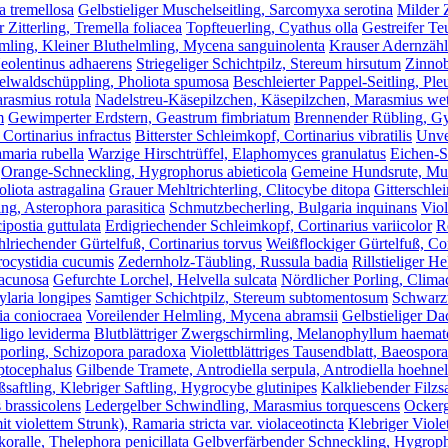
ia tremellosa
Gelbstieliger Muschelseitling, Sarcomyxa serotina
Milder 
 Zitterling, Tremella foliacea
Topfteuerling, Cyathus olla
Gestreifer Te
mling, Kleiner Bluthelmling, Mycena sanguinolenta
Krauser Adernzähli
Neolentinus adhaerens
Striegeliger Schichtpilz, Stereum hirsutum
Zinnob
lwaldschüppling, Pholiota spumosa
Beschleierter Pappel-Seitling, Ple
rasmius rotula
Nadelstreu-Käsepilzchen, Käsepilzchen, Marasmius wett
m
Gewimperter Erdstern, Geastrum fimbriatum
Brennender Rübling, G
 Cortinarius infractus
Bitterster Schleimkopf, Cortinarius vibratilis
Unve
maria rubella
Warzige Hirschtrüffel, Elaphomyces granulatus
Eichen-S
Orange-Schneckling, Hygrophorus abieticola
Gemeine Hundsrute, Mu
liota astragalina
Grauer Mehltrichterling, Clitocybe ditopa
Gitterschl
ing, Asterophora parasitica
Schmutzbecherling, Bulgaria inquinans
Viol
ipostia guttulata
Erdigriechender Schleimkopf, Cortinarius variicolor
R
lriechender Gürtelfuß, Cortinarius torvus
Weißflockiger Gürtelfuß, Cor
ocystidia cucumis
Zedernholz-Täubling, Russula badia
Rillstieliger 
lacunosa
Gefurchte Lorchel, Helvella sulcata
Nördlicher Porling, Climac
ylaria longipes
Samtiger Schichtpilz, Stereum subtomentosum
Schwarzw
ia coniocraea
Voreilender Helmling, Mycena abramsii
Gelbstieliger Dac
ligo leviderma
Blutblättriger Zwergschirmling, Melanophyllum haem
tporling, Schizopora paradoxa
Violettblättriges Tausendblatt, Baeospor
ptocephalus
Gilbende Tramete, Antrodiella serpula, Antrodiella hoehnel
saftling, Klebriger Saftling, Hygrocybe glutinipes
Kalkliebender Filzsa
brassicolens
Ledergelber Schwindling, Marasmius torquescens
Ockerg
it violettem Strunk), Ramaria stricta var. violaceotincta
Klebriger Viole
ralle, Thelephora penicillata
Gelbverfärbender Schneckling, Hygroph