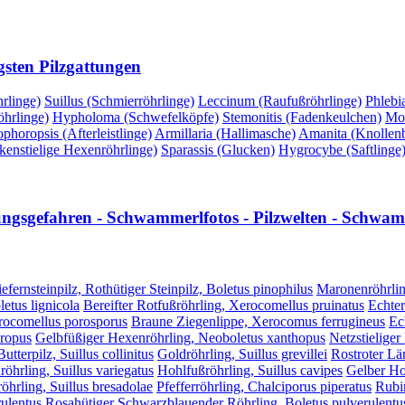
gsten Pilzgattungen
rlinge)
Suillus (Schmierröhrlinge)
Leccinum (Raufußröhrlinge)
Phlebi
hrlinge)
Hypholoma (Schwefelköpfe)
Stemonitis (Fadenkeulchen)
Mor
phoropsis (Afterleistlinge)
Armillaria (Hallimasche)
Amanita (Knollenbl
kenstielige Hexenröhrlinge)
Sparassis (Glucken)
Hygrocybe (Saftlinge
lungsgefahren - Schwammerlfotos - Pilzwelten - Schwamm
efernsteinpilz, Rothütiger Steinpilz, Boletus pinophilus
Maronenröhrlin
etus lignicola
Bereifter Rotfußröhrling, Xerocomellus pruinatus
Echter
erocomellus porosporus
Braune Ziegenlippe, Xerocomus ferrugineus
Ec
hropus
Gelbfüßiger Hexenröhrling, Neoboletus xanthopus
Netzstieliger
utterpilz, Suillus collinitus
Goldröhrling, Suillus grevillei
Rostroter Lär
röhrling, Suillus variegatus
Hohlfußröhrling, Suillus cavipes
Gelber Hoh
öhrling, Suillus bresadolae
Pfefferröhrling, Chalciporus piperatus
Rubi
ulentus
Rosahütiger Schwarzblauender Röhrling, Boletus pulverulentus