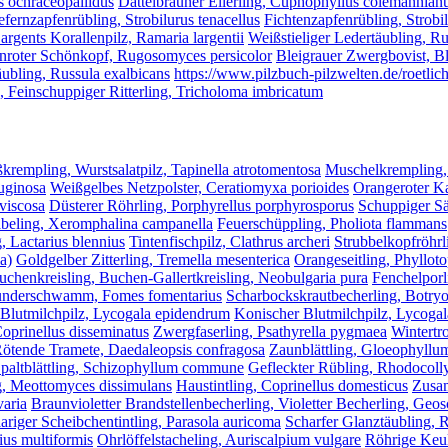
s ochraceopallidus
Dattelbrauner Ellerling, Cuphophyllus colemannian
efernzapfenrübling, Strobilurus tenacellus
Fichtenzapfenrübling, Strobi
argents Korallenpilz, Ramaria largentii
Weißstieliger Ledertäubling, Ru
nroter Schönkopf, Rugosomyces persicolor
Bleigrauer Zwergbovist, Bl
ubling, Russula exalbicans
https://www.pilzbuch-pilzwelten.de/roetlic
, Feinschuppiger Ritterling, Tricholoma imbricatum
krempling, Wurstsalatpilz, Tapinella atrotomentosa
Muschelkrempling,
ruginosa
Weißgelbes Netzpolster, Ceratiomyxa porioides
Orangeroter Ka
viscosa
Düsterer Röhrling, Porphyrellus porphyrosporus
Schuppiger Sä
beling, Xeromphalina campanella
Feuerschüppling, Pholiota flammans
, Lactarius blennius
Tintenfischpilz, Clathrus archeri
Strubbelkopfröhrl
a)
Goldgelber Zitterling, Tremella mesenterica
Orangeseitling, Phylloto
uchenkreisling, Buchen-Gallertkreisling, Neobulgaria pura
Fenchelpor
nderschwamm, Fomes fomentarius
Scharbockskrautbecherling, Botryot
Blutmilchpilz, Lycogala epidendrum
Konischer Blutmilchpilz, Lycoga
Coprinellus disseminatus
Zwergfaserling, Psathyrella pygmaea
Wintertr
ötende Tramete, Daedaleopsis confragosa
Zaunblättling, Gloeophyllu
paltblättling, Schizophyllum commune
Gefleckter Rübling, Rhodocoll
g, Meottomyces dissimulans
Haustintling, Coprinellus domesticus
Zusam
varia
Braunvioletter Brandstellenbecherling, Violetter Becherling, Geo
riger Scheibchentintling, Parasola auricoma
Scharfer Glanztäubling, R
ius multiformis
Ohrlöffelstacheling, Auriscalpium vulgare
Röhrige Keul