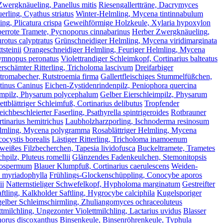
Zwergknäueling, Panellus mitis
Riesengallertträne, Dacrymyces
uerling, Cyathus striatus
Winter-Helmling, Mycena tintinnabulum
ng, Plicatura crispa
Geweihförmige Holzkeule, Xylaria hypoxylon
errote Tramete, Pycnoporus cinnabarinus
Herber Zwergknäueling,
urotus calyptratus
Grünschneidiger Helmling, Mycena viridimarginata
steinii
Orangeschneidiger Helmling, Feuriger Helmling, Mycena
ymnopus peronatus
Violettrandiger Schleimkopf, Cortinarius balteatus
rschämter Ritterling, Tricholoma lascivum
Dreifarbiger
tromabecher, Rutstroemia firma
Gallertfleischiges Stummelfüßchen,
tinus Caninus
Eichen-Zystidenrindenpilz, Peniophora quercina
eimpilz, Physarum polycephalum
Gelber Eierschleimpilz, Physarum
ettblättriger Schleimfuß, Cortinarius delibutus
Tropfender
eichbeschleierter Faserling, Psathyrella spintrigeroides
Rotbrauner
tinarius hemitrichus
Laubholzharzporling, Ischnoderma resinosum
Helmling, Mycena polygramma
Rosablättriger Helmling, Mycena
ocystis borealis
Lästiger Ritterling, Tricholoma inamoenum
eißes Filzbecherchen, Tapesia lividofusca
Buckeltramete, Trametes
hpilz, Pluteus romellii
Glänzendes Fadenkeulchen, Stemonitopsis
atospermum
Blauer Klumpfuß, Cortinarius caerulescens
Weiden-
a myriadophylla
Frühlings-Glockenschüppling, Conocybe aporos
ii
Natternstieliger Schwefelkopf, Hypholoma marginatum
Gestreifter
ftling, Kalkholder Saftling, Hygrocybe calciphila
Kugelsporiger
elber Schleimschirmling, Zhuliangomyces ochraceoluteus
ttmilchling, Ungezonter Violettmilchling, Lactarius uvidus
Blasser
orus discoxanthus
Binsenkeule, Binsenröhrenkeule, Typhula