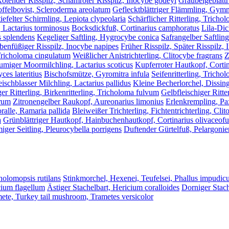
ötender Risspilz, Schamroter Risspilz, Inocybe godeyi
Graubeigeblättr
offelbovist, Scleroderma areolatum
Geflecktblättriger Flämmling, Gymn
iefelter Schirmling, Lepiota clypeolaria
Schärflicher Ritterling, Tricho
, Lactarius torminosus
Bocksdickfuß, Cortinarius camphoratus
Lila-Dic
 splendens
Kegeliger Saftling, Hygrocybe conica
Safrangelber Saftlin
enfüßiger Risspilz, Inocybe napipes
Früher Risspilz, Später Risspilz, 
 Tricholoma cingulatum
Weißlicher Anistrichterling, Clitocybe fragrans
Z
umiger Moormilchling, Lactarius scoticus
Kupferroter Hautkopf, Cortin
es lateritius
Bischofsmütze, Gyromitra infula
Seifenritterling, Trich
eischblasser Milchling, Lactarius pallidus
Kleine Becherlorchel, Dissin
ger Ritterling, Birkenritterling, Tricholoma fulvum
Gelbfleischiger Ritte
orum
Zitronengelber Raukopf, Aureonarius limonius
Erlenkrempling, Pa
alle, Ramaria pallida
Bleiweißer Trichterling, Fichtentrichterling, Cli
a
Grünblättriger Hautkopf, Hainbuchenhautkopf, Cortinarius olivaceof
iger Seitling, Pleurocybella porrigens
Duftender Gürtelfuß, Pelargonien
cholomopsis rutilans
Stinkmorchel, Hexenei, Teufelsei, Phallus impudic
cium flagellum
Ästiger Stachelbart, Hericium coralloides
Dorniger Stach
mete, Turkey tail mushroom, Trametes versicolor