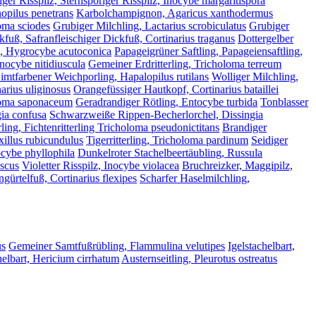
iger Risspilz, Sternsporiger Risspilz, Inocybe margaritispora
opilus penetrans
Karbolchampignon, Agaricus xanthodermus
loma sciodes
Grubiger Milchling, Lactarius scrobiculatus
Grubiger
kfuß, Safranfleischiger Dickfuß, Cortinarius traganus
Dottergelber
g, Hygrocybe acutoconica
Papageigrüner Saftling, Papageiensaftling,
Inocybe nitidiuscula
Gemeiner Erdritterling, Tricholoma terreum
imtfarbener Weichporling, Hapalopilus rutilans
Wolliger Milchling,
arius uliginosus
Orangefüssiger Hautkopf, Cortinarius bataillei
oloma saponaceum
Geradrandiger Rötling, Entocybe turbida
Tonblasser
gia confusa
Schwarzweiße Rippen-Becherlorchel, Dissingia
rling, Fichtenritterling Tricholoma pseudonictitans
Brandiger
xillus rubicundulus
Tigerritterling, Tricholoma pardinum
Seidiger
tocybe phyllophila
Dunkelroter Stachelbeertäubling, Russula
uscus
Violetter Risspilz, Inocybe violacea
Bruchreizker, Maggipilz,
gürtelfuß, Cortinarius flexipes
Scharfer Haselmilchling,
us
Gemeiner Samtfußrübling, Flammulina velutipes
Igelstachelbart,
elbart, Hericium cirrhatum
Austernseitling, Pleurotus ostreatus