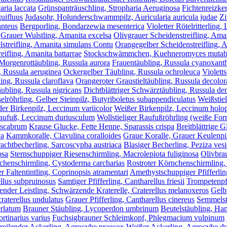
aria laccata
Grünspanträuschling, Stropharia Aeruginosa
Fichtenreizker
uifluus
Judasohr, Holunderschwammpilz, Auricularia auricula judae
Zi
anteus
Bergporling, Bondarzewia mesenterica
Violetter Rötelritterling,
Grauer Wulstling, Amanita excelsa
Olivgrauer Scheidenstreifling, Ama
lstreifling, Amanita simulans Contu
Orangegelber Scheidenstreifling, 
eifling, Amanita battarrae
Stockschwämmchen, Kuehneromyces mutabi
Morgenrottäubling, Russula aurora
Frauentäubling, Russula cyanoxant
, Russula aeruginea
Ockergelber Täubling, Russula ochroleuca
Violetts
ing, Russula claroflava
Orangeroter Graustieltäubling, Russula decolor
ubling, Russula nigricans
Dichtblättriger Schwärztäubling, Russula den
röhrling, Gelber Steinpilz, Butyriboletus subappendiculatus
Weißstie
der Birkenpilz, Leccinum variicolor
Weißer Birkenpilz, Leccinum holo
aufuß, Leccinum duriusculum
Wollstieliger Raufußröhrling (weiße F
oscabrum
Krause Glucke, Fette Henne, Sparassis crispa
Breitblättrige G
ca
Kammkoralle, Clavulina coralloides
Graue Koralle, Grauer Keulenpil
achtbecherling, Sarcoscypha austriaca
Blasiger Becherling, Peziza ves
osa
Sternschuppiger Riesenschirmling, Macrolepiota fuliginosa
Olivbra
chenschirmling, Cystoderma carcharias
Rostroter Körnchenschirmling,
r Faltentintling, Coprinopsis atramentari
Amethystschuppiger Pfifferlin
ellus subpruinosus
Samtiger Pfifferling, Cantharellus friesii
Trompetenpfi
nder Leistling, Schwärzende Kraterelle, Craterellus melanoxeros
Gelbv
raterellus undulatus
Grauer Pfifferling, Cantharellus cinereus
Semmelst
erlatum
Brauner Stäubling, Lycoperdon umbrinum
Beutelstäubling, Ha
tinarius varius
Fuchsigbrauner Schleimkopf, Phlegmacium vulpinum
reilender Ackerling, Agrocybe praecox
Weißer Ackerling, Agrocybe d