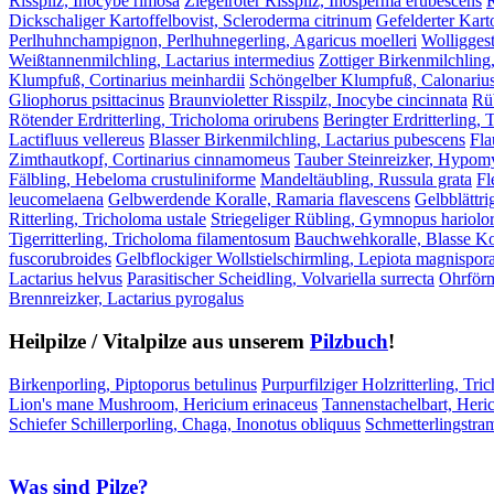
Risspilz, Inocybe rimosa
Ziegelroter Risspilz, Inosperma erubescens
R
Dickschaliger Kartoffelbovist, Scleroderma citrinum
Gefelderter Kart
Perlhuhnchampignon, Perlhuhnegerling, Agaricus moelleri
Wolliggest
Weißtannenmilchling, Lactarius intermedius
Zottiger Birkenmilchling
Klumpfuß, Cortinarius meinhardii
Schöngelber Klumpfuß, Calonarius
Gliophorus psittacinus
Braunvioletter Risspilz, Inocybe cincinnata
Rüb
Rötender Erdritterling, Tricholoma orirubens
Beringter Erdritterling,
Lactifluus vellereus
Blasser Birkenmilchling, Lactarius pubescens
Fla
Zimthautkopf, Cortinarius cinnamomeus
Tauber Steinreizker, Hypomyc
Fälbling, Hebeloma crustuliniforme
Mandeltäubling, Russula grata
Fl
leucomelaena
Gelbwerdende Koralle, Ramaria flavescens
Gelbblättri
Ritterling, Tricholoma ustale
Striegeliger Rübling, Gymnopus hariol
Tigerritterling, Tricholoma filamentosum
Bauchwehkoralle, Blasse Kor
fuscorubroides
Gelbflockiger Wollstielschirmling, Lepiota magnispor
Lactarius helvus
Parasitischer Scheidling, Volvariella surrecta
Ohrförm
Brennreizker, Lactarius pyrogalus
Heilpilze / Vitalpilze aus unserem
Pilzbuch
!
Birkenporling, Piptoporus betulinus
Purpurfilziger Holzritterling, Tri
Lion's mane Mushroom, Hericium erinaceus
Tannenstachelbart, Heri
Schiefer Schillerporling, Chaga, Inonotus obliquus
Schmetterlingstra
Was sind Pilze?