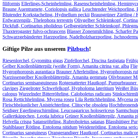
filiformis
Ellerlings-Scheinhelmling, Rasenscheinhelmling, Hemimyc
Braune Auentramete, Coriolopsis gallica
Leuchtender Weichporling, 
Blutender Korkstacheling, Hydnellum peckii
Braungrüner Zärtling / 
Erdwarzenpilz, Thelephora terrestris
Olivgelber Schleimkopf, Cortinar
Dickfuß, Cortinarius pholideus
Gelbgegürtelter Schleimkopf, Phleg
Thaxterogaster fulvo-ochrascens
Blasser Zonenmilchling, Scharfer Pa
Schwarzgebänderter Harzporling, Nadelholzharzporling, Ischnoder
Giftige Pilze aus unserem
Pilzbuch
!
Riesenlorchel, Gyromitra gigas
Zipfellorchel, Discina fastigiata
Frühja
Gelber Knollenblätterpilz (weiße Form), Amanita citrina var. alba
Fli
Hygrophoropsis aurantiaca
Brauner Afterleistling, Hygrophoropsis ru
Narzissengelber Knollenblätterpilz, Amanita gemmata
Olivbrauner Mil
Cortinarius semisanguineuss
Rotgenatterter Hautkopf, Purpurbrauner 
clavipes
Ziegelroter Schwefelkopf, Hypholoma lateritium
Weißer Büs
calopus
Wurzelnder Bitterröhrling, Caloboletus radicans
Stinkschirmli
Rosa Rettichhelmling, Mycena rosea
Lila Rettichhelmling, Mycena p
Fleischbräunlicher Anistrichterling, Clitocybe obsoleta
Hochthronender
Seidiger Egerlingsschirmling, Leucoagaricus holosericeus
Samtschupp
Gallertkäppchen, Leotia lubrica
Grüner Knollenblätterpilz, Amanita p
Helvella crispa
Satansröhrling, Rubroboletus satanas
Blasshütiger Pu
Stahlblauer Rötling, Entoloma nitidum
Weidenrötling, Entoloma seri
Cortinarius sanguineus
Orangerandiger Hautkopf, Cortinarius malicor