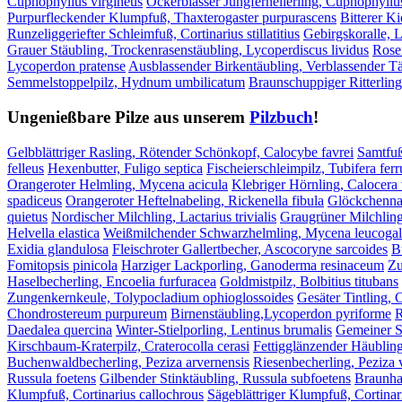
Cuphophyllus virgineus
Ockerblasser Jungfernellerling, Cuphophyllu
Purpurfleckender Klumpfuß, Thaxterogaster purpurascens
Bitterer Ki
Runzeliggeriefter Schleimfuß, Cortinarius stillatitius
Gebirgskoralle, L
Grauer Stäubling, Trockenrasenstäubling, Lycoperdiscus lividus
Rose
Lycoperdon pratense
Ausblassender Birkentäubling, Verblassender Tä
Semmelstoppelpilz, Hydnum umbilicatum
Braunschuppiger Ritterling
Ungenießbare Pilze aus unserem
Pilzbuch
!
Gelbblättriger Rasling, Rötender Schönkopf, Calocybe favrei
Samtfuß
felleus
Hexenbutter, Fuligo septica
Fischeierschleimpilz, Tubifera fer
Orangeroter Helmling, Mycena acicula
Klebriger Hörnling, Calocera 
spadiceus
Orangeroter Heftelnabeling, Rickenella fibula
Glöckchenna
quietus
Nordischer Milchling, Lactarius trivialis
Graugrüner Milchling
Helvella elastica
Weißmilchender Schwarzhelmling, Mycena leucogal
Exidia glandulosa
Fleischroter Gallertbecher, Ascocoryne sarcoides
B
Fomitopsis pinicola
Harziger Lackporling, Ganoderma resinaceum
Zu
Haselbecherling, Encoelia furfuracea
Goldmistpilz, Bolbitius titubans
Zungenkernkeule, Tolypocladium ophioglossoides
Gesäter Tintling, 
Chondrostereum purpureum
Birnenstäubling,Lycoperdon pyriforme
R
Daedalea quercina
Winter-Stielporling, Lentinus brumalis
Gemeiner S
Kirschbaum-Kraterpilz, Craterocolla cerasi
Fettigglänzender Häublin
Buchenwaldbecherling, Peziza arvernensis
Riesenbecherling, Peziza 
Russula foetens
Gilbender Stinktäubling, Russula subfoetens
Braunhaa
Klumpfuß, Cortinarius callochrous
Sägeblättriger Klumpfuß, Cortinar