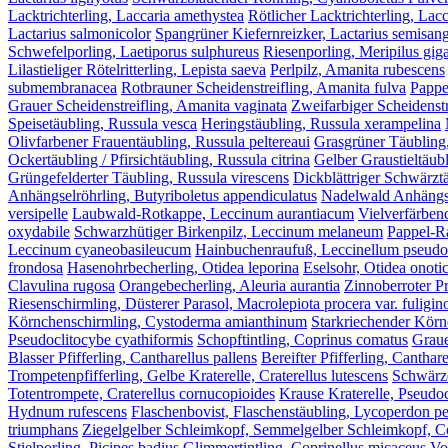
Lacktrichterling, Laccaria amethystea
Rötlicher Lacktrichterling, Lacc
Lactarius salmonicolor
Spangrüner Kiefernreizker, Lactarius semisang
Schwefelporling, Laetiporus sulphureus
Riesenporling, Meripilus gig
Lilastieliger Rötelritterling, Lepista saeva
Perlpilz, Amanita rubescens
submembranacea
Rotbrauner Scheidenstreifling, Amanita fulva
Pappe
Grauer Scheidenstreifling, Amanita vaginata
Zweifarbiger Scheidenstr
Speisetäubling, Russula vesca
Heringstäubling, Russula xerampelina
Olivfarbener Frauentäubling, Russula peltereaui
Grasgrüner Täubling
Ockertäubling / Pfirsichtäubling, Russula citrina
Gelber Graustieltäubl
Grüngefelderter Täubling, Russula virescens
Dickblättriger Schwärztä
Anhängselröhrling, Butyriboletus appendiculatus
Nadelwald Anhängsel
versipelle
Laubwald-Rotkappe, Leccinum aurantiacum
Vielverfärben
oxydabile
Schwarzhütiger Birkenpilz, Leccinum melaneum
Pappel-R
Leccinum cyaneobasileucum
Hainbuchenraufuß, Leccinellum pseud
frondosa
Hasenohrbecherling, Otidea leporina
Eselsohr, Otidea onoti
Clavulina rugosa
Orangebecherling, Aleuria aurantia
Zinnoberroter Pr
Riesenschirmling, Düsterer Parasol, Macrolepiota procera var. fuligin
Körnchenschirmling, Cystoderma amianthinum
Starkriechender Körn
Pseudoclitocybe cyathiformis
Schopftintling, Coprinus comatus
Graue
Blasser Pfifferling, Cantharellus pallens
Bereifter Pfifferling, Canthar
Trompetenpfifferling, Gelbe Kraterelle, Craterellus lutescens
Schwärze
Totentrompete, Craterellus cornucopioides
Krause Kraterelle, Pseudoc
Hydnum rufescens
Flaschenbovist, Flaschenstäubling, Lycoperdon p
triumphans
Ziegelgelber Schleimkopf, Semmelgelber Schleimkopf, Cor
Stielporling, Picipes badius
Glimmertintling, Coprinellus micaceus
Vo