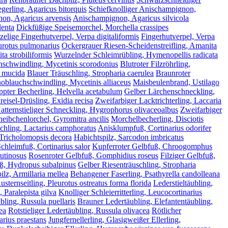
gerling, Agaricus bitorquis
Schiefknolliger Anischampignon,
on, Agaricus arvensis
Anischampignon, Agaricus silvicola
lenta
Dickfüßige Speisemorchel, Morchella crassipes
elige Fingerhutverpel, Verpa digitaliformis
Fingerhutverpel, Verpa
urotus pulmonarius
Ockergrauer Riesen-Scheidenstreifling, Amanita
ta strobiliformis
Wurzelnder Schleimrübling, Hymenopellis radicata
schwindling, Mycetinis scorodonius
Blutroter Filzröhrling,
 mucida
Blauer Träuschling, Stropharia caerulea
Braunroter
noblauchschwindling, Mycetinis alliaceus
Maisbeulenbrand, Ustilago
pter Becherling, Helvella acetabulum
Gelber Lärchenschneckling,
reisel-Drüsling, Exidia recisa
Zweifarbiger Lacktrichterling, Laccaria
atternstieliger Schneckling, Hygrophorus olivaceoalbus
Zweifarbiger
heibchenlorchel, Gyromitra ancilis
Morchelbecherling, Disciotis
hling, Lactarius camphoratus
Anisklumpfuß, Cortinarius odorifer
 Tricholomopsis decora
Habichtspilz, Sarcodon imbricatus
chleimfuß, Cortinarius salor
Kupferroter Gelbfuß, Chroogomphus
utinosus
Rosenroter Gelbfuß, Gomphidius roseus
Filziger Gelbfuß,
, Hydropus subalpinus
Gelber Riesenträuschling, Stropharia
lz, Armillaria mellea
Behangener Faserling, Psathyrella candolleana
ternseitling, Pleurotus ostreatus forma florida
Lederstieltäubling,
, Paralepista gilva
Knolliger Schleierritterling, Leucocortinarius
ling, Russula puellaris
Brauner Ledertäubling, Elefantentäubling,
ea
Rotstieliger Ledertäubling, Russula olivacea
Rötlicher
arius praestans
Jungfernellerling, Glasigweißer Ellerling,