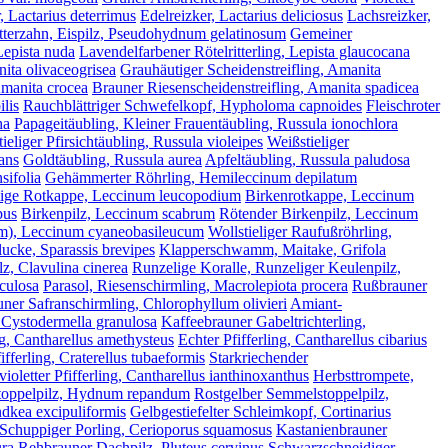
, Lactarius deterrimus
Edelreizker, Lactarius deliciosus
Lachsreizker,
tterzahn, Eispilz, Pseudohydnum gelatinosum
Gemeiner
 Lepista nuda
Lavendelfarbener Rötelritterling, Lepista glaucocana
nita olivaceogrisea
Grauhäutiger Scheidenstreifling, Amanita
Amanita crocea
Brauner Riesenscheidenstreifling, Amanita spadicea
lis
Rauchblättriger Schwefelkopf, Hypholoma capnoides
Fleischroter
ha
Papageitäubling, Kleiner Frauentäubling, Russula ionochlora
tieliger Pfirsichtäubling, Russula violeipes
Weißstieliger
ans
Goldtäubling, Russula aurea
Apfeltäubling, Russula paludosa
sifolia
Gehämmerter Röhrling, Hemileccinum depilatum
lige Rotkappe, Leccinum leucopodium
Birkenrotkappe, Leccinum
pus
Birkenpilz, Leccinum scabrum
Rötender Birkenpilz, Leccinum
orm), Leccinum cyaneobasileucum
Wollstieliger Raufußröhrling,
lucke, Sparassis brevipes
Klapperschwamm, Maitake, Grifola
z, Clavulina cinerea
Runzelige Koralle, Runzeliger Keulenpilz,
iculosa
Parasol, Riesenschirmling, Macrolepiota procera
Rußbrauner
uner Safranschirmling, Chlorophyllum olivieri
Amiant-
 Cystodermella granulosa
Kaffeebrauner Gabeltrichterling,
g, Cantharellus amethysteus
Echter Pfifferling, Cantharellus cibarius
fferling, Craterellus tubaeformis
Starkriechender
ioletter Pfifferling, Cantharellus ianthinoxanthus
Herbsttrompete,
oppelpilz, Hydnum repandum
Rostgelber Semmelstoppelpilz,
ndkea excipuliformis
Gelbgestiefelter Schleimkopf, Cortinarius
Schuppiger Porling, Cerioporus squamosus
Kastanienbrauner
ura
Rehbrauner Dachpilz, Pluteus cervinus
Schwarzschneidiger