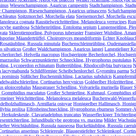
ninus
Wiesenchampignon, Agaricus campestris
Stadtchampignon, Stadte
r Champignon, Riesenchampignon, Agaricus urinascens
Schafchampign
ochleatus
Spitzmorchel, Morchella elata
Speisemorchel, Morchella escu
elanoleuca cognata
Raustielweichritterling, Melanoleuca verrucipes
Runz
alocybe gambosa
Schlehenrötling, Entoloma sepium
Lungenseitling, Ple
vata
Sklerotienporling, Polyporus tuberaster
Fransiger Wulstling, Amani
lsporige Mäandertrüffel, Choiromyces meandriformis
Echter Knoblauch
 Rosatäubling, Russula minutula
Buchenschleimrübling, Oudemansiella
 silvaticus
Großer Waldchampignon, Agaricus langei
Langstieliger K
echerlorchel, Helvella macropus
Hochgerippte Becherlorchel, Hochgerip
 marzuolus
Schwarzpunktierter Schneckling, Hygrophorus pustulatus
K
bling, Lycoperdon echinatum
Butterrübling, Rhodocollybia butyracea
N
a lacrymabunda
Schildförmige Scheibchenlorchel, Gyromitra parma
Sc
 porninsis
Süßlicher Buchenmilchling, Lactarius subdulcis
Kampfermilc
delwaldschleierling, Cortinarius hercynicus
Goldgelber Holzritterling,
us gloiocephalus
Mausgrauer Scheidling, Volvariella murinella
Blauer S
, Gomphidius maculatus
Großer Schmierling, Kuhmaul, Gomphidius gl
meiner Weichritterling, Melanoleuca melaleuca
Buchenwald-Wasserfuß
delholzhallimasch, Armillaria ostoyae
Honiggelber Hallimasch, Honigpi
lybia prolixa
Elfenbeinschneckling, Hygrophorus eburneus
Sommer-Aus
 Herkuleskeule, Clavariadelphus truncatus
Wasserfleckiger Trichterling
esentrichterling, Infundibulicybe geotropa vs. maxima
Milder Wachstäub
iefter Weichtäubling, Russula nauseosa
Buckeltäubling, Russula caerul
rtinarius anserinus
Schleiereule, Blaugestiefelter Schleimkopf, Cortin