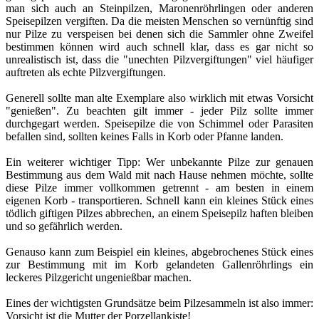
man sich auch an Steinpilzen, Maronenröhrlingen oder anderen
Speisepilzen vergiften. Da die meisten Menschen so vernünftig sind
nur Pilze zu verspeisen bei denen sich die Sammler ohne Zweifel
bestimmen können wird auch schnell klar, dass es gar nicht so
unrealistisch ist, dass die "unechten Pilzvergiftungen" viel häufiger
auftreten als echte Pilzvergiftungen.
Generell sollte man alte Exemplare also wirklich mit etwas Vorsicht
"genießen". Zu beachten gilt immer - jeder Pilz sollte immer
durchgegart werden. Speisepilze die von Schimmel oder Parasiten
befallen sind, sollten keines Falls in Korb oder Pfanne landen.
Ein weiterer wichtiger Tipp: Wer unbekannte Pilze zur genauen
Bestimmung aus dem Wald mit nach Hause nehmen möchte, sollte
diese Pilze immer vollkommen getrennt - am besten in einem
eigenen Korb - transportieren. Schnell kann ein kleines Stück eines
tödlich giftigen Pilzes abbrechen, an einem Speisepilz haften bleiben
und so gefährlich werden.
Genauso kann zum Beispiel ein kleines, abgebrochenes Stück eines
zur Bestimmung mit im Korb gelandeten Gallenröhrlings ein
leckeres Pilzgericht ungenießbar machen.
Eines der wichtigsten Grundsätze beim Pilzesammeln ist also immer:
Vorsicht ist die Mutter der Porzellankiste!