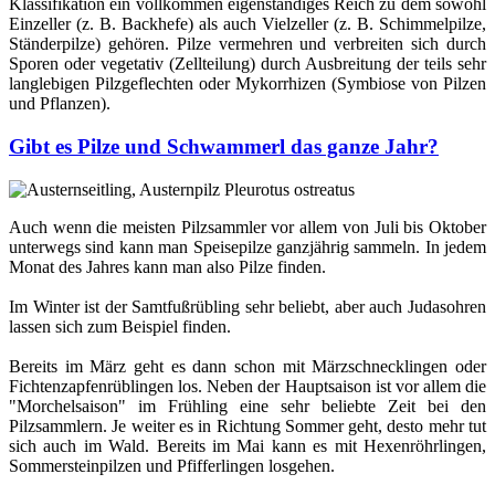
Klassifikation ein vollkommen eigenständiges Reich zu dem sowohl
Einzeller (z. B. Backhefe) als auch Vielzeller (z. B. Schimmelpilze,
Ständerpilze) gehören. Pilze vermehren und verbreiten sich durch
Sporen oder vegetativ (Zellteilung) durch Ausbreitung der teils sehr
langlebigen Pilzgeflechten oder Mykorrhizen (Symbiose von Pilzen
und Pflanzen).
Gibt es Pilze und Schwammerl das ganze Jahr?
Auch wenn die meisten Pilzsammler vor allem von Juli bis Oktober
unterwegs sind kann man Speisepilze ganzjährig sammeln. In jedem
Monat des Jahres kann man also Pilze finden.
Im Winter ist der Samtfußrübling sehr beliebt, aber auch Judasohren
lassen sich zum Beispiel finden.
Bereits im März geht es dann schon mit Märzschnecklingen oder
Fichtenzapfenrüblingen los. Neben der Hauptsaison ist vor allem die
"Morchelsaison" im Frühling eine sehr beliebte Zeit bei den
Pilzsammlern. Je weiter es in Richtung Sommer geht, desto mehr tut
sich auch im Wald. Bereits im Mai kann es mit Hexenröhrlingen,
Sommersteinpilzen und Pfifferlingen losgehen.