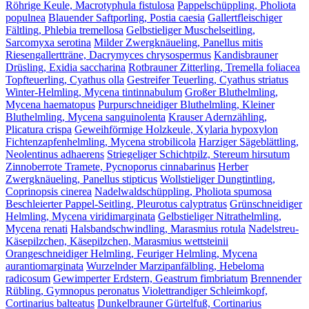
Röhrige Keule, Macrotyphula fistulosa
Pappelschüppling, Pholiota
populnea
Blauender Saftporling, Postia caesia
Gallertfleischiger
Fältling, Phlebia tremellosa
Gelbstieliger Muschelseitling,
Sarcomyxa serotina
Milder Zwergknäueling, Panellus mitis
Riesengallertträne, Dacrymyces chrysospermus
Kandisbrauner
Drüsling, Exidia saccharina
Rotbrauner Zitterling, Tremella foliacea
Topfteuerling, Cyathus olla
Gestreifer Teuerling, Cyathus striatus
Winter-Helmling, Mycena tintinnabulum
Großer Bluthelmling,
Mycena haematopus
Purpurschneidiger Bluthelmling, Kleiner
Bluthelmling, Mycena sanguinolenta
Krauser Adernzähling,
Plicatura crispa
Geweihförmige Holzkeule, Xylaria hypoxylon
Fichtenzapfenhelmling, Mycena strobilicola
Harziger Sägeblättling,
Neolentinus adhaerens
Striegeliger Schichtpilz, Stereum hirsutum
Zinnoberrote Tramete, Pycnoporus cinnabarinus
Herber
Zwergknäueling, Panellus stipticus
Wollstieliger Dungtintling,
Coprinopsis cinerea
Nadelwaldschüppling, Pholiota spumosa
Beschleierter Pappel-Seitling, Pleurotus calyptratus
Grünschneidiger
Helmling, Mycena viridimarginata
Gelbstieliger Nitrathelmling,
Mycena renati
Halsbandschwindling, Marasmius rotula
Nadelstreu-
Käsepilzchen, Käsepilzchen, Marasmius wettsteinii
Orangeschneidiger Helmling, Feuriger Helmling, Mycena
aurantiomarginata
Wurzelnder Marzipanfälbling, Hebeloma
radicosum
Gewimperter Erdstern, Geastrum fimbriatum
Brennender
Rübling, Gymnopus peronatus
Violettrandiger Schleimkopf,
Cortinarius balteatus
Dunkelbrauner Gürtelfuß, Cortinarius