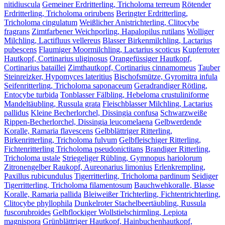
nitidiuscula
Gemeiner Erdritterling, Tricholoma terreum
Rötender
Erdritterling, Tricholoma orirubens
Beringter Erdritterling,
Tricholoma cingulatum
Weißlicher Anistrichterling, Clitocybe
fragrans
Zimtfarbener Weichporling, Hapalopilus rutilans
Wolliger
Milchling, Lactifluus vellereus
Blasser Birkenmilchling, Lactarius
pubescens
Flaumiger Moormilchling, Lactarius scoticus
Kupferroter
Hautkopf, Cortinarius uliginosus
Orangefüssiger Hautkopf,
Cortinarius bataillei
Zimthautkopf, Cortinarius cinnamomeus
Tauber
Steinreizker, Hypomyces lateritius
Bischofsmütze, Gyromitra infula
Seifenritterling, Tricholoma saponaceum
Geradrandiger Rötling,
Entocybe turbida
Tonblasser Fälbling, Hebeloma crustuliniforme
Mandeltäubling, Russula grata
Fleischblasser Milchling, Lactarius
pallidus
Kleine Becherlorchel, Dissingia confusa
Schwarzweiße
Rippen-Becherlorchel, Dissingia leucomelaena
Gelbwerdende
Koralle, Ramaria flavescens
Gelbblättriger Ritterling,
Birkenritterling, Tricholoma fulvum
Gelbfleischiger Ritterling,
Fichtenritterling Tricholoma pseudonictitans
Brandiger Ritterling,
Tricholoma ustale
Striegeliger Rübling, Gymnopus hariolorum
Zitronengelber Raukopf, Aureonarius limonius
Erlenkrempling,
Paxillus rubicundulus
Tigerritterling, Tricholoma pardinum
Seidiger
Tigerritterling, Tricholoma filamentosum
Bauchwehkoralle, Blasse
Koralle, Ramaria pallida
Bleiweißer Trichterling, Fichtentrichterling,
Clitocybe phyllophila
Dunkelroter Stachelbeertäubling, Russula
fuscorubroides
Gelbflockiger Wollstielschirmling, Lepiota
magnispora
Grünblättriger Hautkopf, Hainbuchenhautkopf,