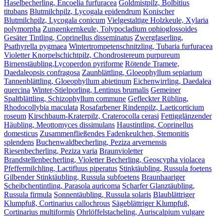
Haselbecherling, Encoelia furfuracea
Goldmistpilz, Bolbitius
titubans
Blutmilchpilz, Lycogala epidendrum
Konischer
Blutmilchpilz, Lycogala conicum
Vielgestaltige Holzkeule, Xylaria
polymorpha
Zungenkernkeule, Tolypocladium ophioglossoides
Gesäter Tintling, Coprinellus disseminatus
Zwergfaserling,
Psathyrella pygmaea
Wintertrompetenschnitzling, Tubaria furfuracea
Violetter Knorpelschichtpilz, Chondrostereum purpureum
Birnenstäubling,Lycoperdon pyriforme
Rötende Tramete,
Daedaleopsis confragosa
Zaunblättling, Gloeophyllum sepiarium
Tannenblättling, Gloeophyllum abietinum
Eichenwirrling, Daedalea
quercina
Winter-Stielporling, Lentinus brumalis
Gemeiner
Spaltblättling, Schizophyllum commune
Gefleckter Rübling,
Rhodocollybia maculata
Rosafarbener Rindenpilz, Laeticorticium
roseum
Kirschbaum-Kraterpilz, Craterocolla cerasi
Fettigglänzender
Häubling, Meottomyces dissimulans
Haustintling, Coprinellus
domesticus
Zusammenfließendes Fadenkeulchen, Stemonitis
splendens
Buchenwaldbecherling, Peziza arvernensis
Riesenbecherling, Peziza varia
Braunvioletter
Brandstellenbecherling, Violetter Becherling, Geoscypha violacea
Pfeffermilchling, Lactifluus piperatus
Stinktäubling, Russula foetens
Gilbender Stinktäubling, Russula subfoetens
Braunhaariger
Scheibchentintling, Parasola auricoma
Scharfer Glanztäubling,
Russula firmula
Sonnentäubling, Russula solaris
Blaublättriger
Klumpfuß, Cortinarius callochrous
Sägeblättriger Klumpfuß,
Cortinarius multiformis
Ohrlöffelstacheling, Auriscalpium vulgare