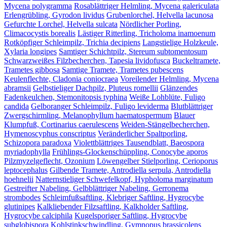
Mycena polygramma
Rosablättriger Helmling, Mycena galericulata
Erlengrübling, Gyrodon lividus
Grubenlorchel, Helvella lacunosa
Gefurchte Lorchel, Helvella sulcata
Nördlicher Porling,
Climacocystis borealis
Lästiger Ritterling, Tricholoma inamoenum
Rotköpfiger Schleimpilz, Trichia decipiens
Langstielige Holzkeule,
Xylaria longipes
Samtiger Schichtpilz, Stereum subtomentosum
Schwarzweißes Filzbecherchen, Tapesia lividofusca
Buckeltramete,
Trametes gibbosa
Samtige Tramete, Trametes pubescens
Keulenflechte, Cladonia coniocraea
Voreilender Helmling, Mycena
abramsii
Gelbstieliger Dachpilz, Pluteus romellii
Glänzendes
Fadenkeulchen, Stemonitopsis typhina
Weiße Lohblüte, Fuligo
candida
Gelboranger Schleimpilz, Fuligo leviderma
Blutblättriger
Zwergschirmling, Melanophyllum haematospermum
Blauer
Klumpfuß, Cortinarius caerulescens
Weiden-Stängelbecherchen,
Hymenoscyphus conscriptus
Veränderlicher Spaltporling,
Schizopora paradoxa
Violettblättriges Tausendblatt, Baeospora
myriadophylla
Frühlings-Glockenschüppling, Conocybe aporos
Pilzmyzelgeflecht, Ozonium
Löwengelber Stielporling, Cerioporus
leptocephalus
Gilbende Tramete, Antrodiella serpula, Antrodiella
hoehnelii
Natternstieliger Schwefelkopf, Hypholoma marginatum
Gestreifter Nabeling, Gelbblättriger Nabeling, Gerronema
strombodes
Schleimfußsaftling, Klebriger Saftling, Hygrocybe
glutinipes
Kalkliebender Filzsaftling, Kalkholder Saftling,
Hygrocybe calciphila
Kugelsporiger Saftling, Hygrocybe
subglobispora
Kohlstinkschwindling, Gymnopus brassicolens