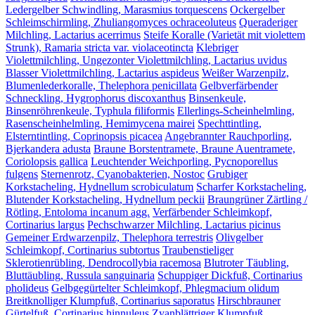
Ledergelber Schwindling, Marasmius torquescens
Ockergelber
Schleimschirmling, Zhuliangomyces ochraceoluteus
Queraderiger
Milchling, Lactarius acerrimus
Steife Koralle (Varietät mit violettem
Strunk), Ramaria stricta var. violaceotincta
Klebriger
Violettmilchling, Ungezonter Violettmilchling, Lactarius uvidus
Blasser Violettmilchling, Lactarius aspideus
Weißer Warzenpilz,
Blumenlederkoralle, Thelephora penicillata
Gelbverfärbender
Schneckling, Hygrophorus discoxanthus
Binsenkeule,
Binsenröhrenkeule, Typhula filiformis
Ellerlings-Scheinhelmling,
Rasenscheinhelmling, Hemimycena mairei
Spechttintling,
Elsterntintling, Coprinopsis picacea
Angebrannter Rauchporling,
Bjerkandera adusta
Braune Borstentramete, Braune Auentramete,
Coriolopsis gallica
Leuchtender Weichporling, Pycnoporellus
fulgens
Sternenrotz, Cyanobakterien, Nostoc
Grubiger
Korkstacheling, Hydnellum scrobiculatum
Scharfer Korkstacheling,
Blutender Korkstacheling, Hydnellum peckii
Braungrüner Zärtling /
Rötling, Entoloma incanum agg.
Verfärbender Schleimkopf,
Cortinarius largus
Pechschwarzer Milchling, Lactarius picinus
Gemeiner Erdwarzenpilz, Thelephora terrestris
Olivgelber
Schleimkopf, Cortinarius subtortus
Traubenstieliger
Sklerotienrübling, Dendrocollybia racemosa
Blutroter Täubling,
Bluttäubling, Russula sanguinaria
Schuppiger Dickfuß, Cortinarius
pholideus
Gelbgegürtelter Schleimkopf, Phlegmacium olidum
Breitknolliger Klumpfuß, Cortinarius saporatus
Hirschbrauner
Gürtelfuß, Cortinarius hinnuleus
Zyanblättriger Klumpfuß,