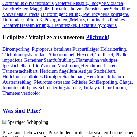
Cortinarius olivaceofuscus
Violetter Risspilz, Inocybe violacea
Bruchreizker, Maggipilz, Lactarius helvus
Parasitischer Scheidling,
Volvariella surrecta
Ohrförmiger Seitling, Pleurocybella porrigens
Duftender Gürtelfuß, Pelargoniengürtelfuß, Cortinarius flexipes
Scharfer Haselmilchling, Brennreizker, Lactarius pyrogalus
Heilpilze / Vitalpilze aus unserem
Pilzbuch
!
Birkenporling, Piptoporus betulinus
Purpurfilziger Holzritterling,
Tricholomopsis rutilans
Stinkmorchel, Hexenei, Teufelsei, Phallus
impudicus
Gemeiner Samtfußrübling, Flammulina velutipes
Igelstachelbart, Lion's mane Mushroom, Hericium erinaceus
Tannenstachelbart, Hericium flagellum
Ästiger Stachelbart,
Hericium coralloides
Dorniger Stachelbart, Hericium cirrhatum
Austernseitling, Pleurotus ostreatus
Schiefer Schillerporling, Chaga,
Inonotus obliquus
Schmetterlingstramete, Turkey tail mushroom,
Trametes versicolor
Was sind Pilze?
Pilze sind Lebewesen. Pilze bilden in der klassischen biologischen