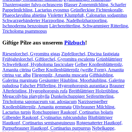
Thaxterogaster fulvo-ochrascens
Blasser Zonenmilchling, Scharfer
Pappelmilchling, Lactarius evosmus
Grünfleckige Fichtenkoralle,
Phaeoclavulina abietina
Violetter Klumpfuß, Calonarius sodagnitus
Schwarzgebänderter Harzporling, Nadelholzharzporling,
Ischnoderma benzoinum
Lärchenritterling, Schwammiger Ritterling,
Tricholoma psammopus
Giftige Pilze aus unserem
Pilzbuch
!
Riesenlorchel, Gyromitra gigas
Zipfellorchel, Discina fastigiata
Frühjahrslorchel, Giftlorchel, Gyromitra esculenta
Grünblättriger
Schwefelkopf, Hypholoma fasciculare
Gelber Knollenblätterpilz,
Amanita citrina
Gelber Knollenblätterpilz (weiße Form), Amanita
citrina var. alba
Fliegenpilz, Amanita muscaria
Gifthäubling,
Galerina marginata
Gesäumter Häubling, Moorhäubling, Galerina
paludosa
Falscher Pfifferling, Hygrophoropsis aurantiaca
Brauner
Afterleistling, Hygrophoropsis rufa
Breitblättriger Holzrübling,
Megacollybia platyphylla
Dunkelschuppiger Seifenritterling,
Tricholoma saponaceum var. adosiacum
Narzissengelber
Knollenblätterpilz, Amanita gemmata
Olivbrauner Milchling,
Lactarius turpis
Rotschuppiger Raukopf, Cortinarius bolaris
Gilbender Raukopf, Cystinarius rubicundulus
Blutblättriger
Hautkopf, Cortinarius semisanguineuss
Rotgenatterter Hautkopf,
Purpurbrauner Hautkopf, Cortinarius purpureus
Nebelkappe,