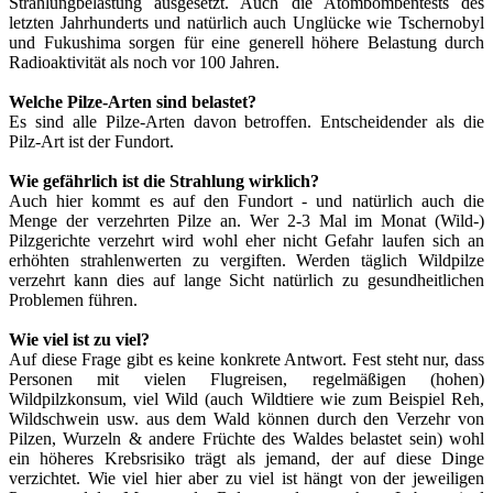
Strahlungbelastung ausgesetzt. Auch die Atombombentests des
letzten Jahrhunderts und natürlich auch Unglücke wie Tschernobyl
und Fukushima sorgen für eine generell höhere Belastung durch
Radioaktivität als noch vor 100 Jahren.
Welche Pilze-Arten sind belastet?
Es sind alle Pilze-Arten davon betroffen. Entscheidender als die
Pilz-Art ist der Fundort.
Wie gefährlich ist die Strahlung wirklich?
Auch hier kommt es auf den Fundort - und natürlich auch die
Menge der verzehrten Pilze an. Wer 2-3 Mal im Monat (Wild-)
Pilzgerichte verzehrt wird wohl eher nicht Gefahr laufen sich an
erhöhten strahlenwerten zu vergiften. Werden täglich Wildpilze
verzehrt kann dies auf lange Sicht natürlich zu gesundheitlichen
Problemen führen.
Wie viel ist zu viel?
Auf diese Frage gibt es keine konkrete Antwort. Fest steht nur, dass
Personen mit vielen Flugreisen, regelmäßigen (hohen)
Wildpilzkonsum, viel Wild (auch Wildtiere wie zum Beispiel Reh,
Wildschwein usw. aus dem Wald können durch den Verzehr von
Pilzen, Wurzeln & andere Früchte des Waldes belastet sein) wohl
ein höheres Krebsrisiko trägt als jemand, der auf diese Dinge
verzichtet. Wie viel hier aber zu viel ist hängt von der jeweiligen