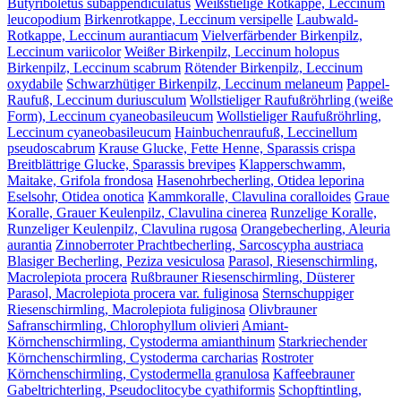
Butyriboletus subappendiculatus
Weißstielige Rotkappe, Leccinum
leucopodium
Birkenrotkappe, Leccinum versipelle
Laubwald-
Rotkappe, Leccinum aurantiacum
Vielverfärbender Birkenpilz,
Leccinum variicolor
Weißer Birkenpilz, Leccinum holopus
Birkenpilz, Leccinum scabrum
Rötender Birkenpilz, Leccinum
oxydabile
Schwarzhütiger Birkenpilz, Leccinum melaneum
Pappel-
Raufuß, Leccinum duriusculum
Wollstieliger Raufußröhrling (weiße
Form), Leccinum cyaneobasileucum
Wollstieliger Raufußröhrling,
Leccinum cyaneobasileucum
Hainbuchenraufuß, Leccinellum
pseudoscabrum
Krause Glucke, Fette Henne, Sparassis crispa
Breitblättrige Glucke, Sparassis brevipes
Klapperschwamm,
Maitake, Grifola frondosa
Hasenohrbecherling, Otidea leporina
Eselsohr, Otidea onotica
Kammkoralle, Clavulina coralloides
Graue
Koralle, Grauer Keulenpilz, Clavulina cinerea
Runzelige Koralle,
Runzeliger Keulenpilz, Clavulina rugosa
Orangebecherling, Aleuria
aurantia
Zinnoberroter Prachtbecherling, Sarcoscypha austriaca
Blasiger Becherling, Peziza vesiculosa
Parasol, Riesenschirmling,
Macrolepiota procera
Rußbrauner Riesenschirmling, Düsterer
Parasol, Macrolepiota procera var. fuliginosa
Sternschuppiger
Riesenschirmling, Macrolepiota fuliginosa
Olivbrauner
Safranschirmling, Chlorophyllum olivieri
Amiant-
Körnchenschirmling, Cystoderma amianthinum
Starkriechender
Körnchenschirmling, Cystoderma carcharias
Rostroter
Körnchenschirmling, Cystodermella granulosa
Kaffeebrauner
Gabeltrichterling, Pseudoclitocybe cyathiformis
Schopftintling,