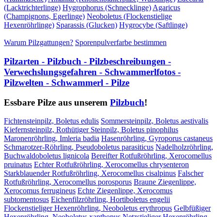
(Lacktrichterlinge)
Hygrophorus (Schnecklinge)
Agaricus
(Champignons, Egerlinge)
Neoboletus (Flockenstielige
Hexenröhrlinge)
Sparassis (Glucken)
Hygrocybe (Saftlinge)
Warum Pilzgattungen?
Sporenpulverfarbe bestimmen
Pilzarten - Pilzbuch - Pilzbeschreibungen -
Verwechslungsgefahren - Schwammerlfotos -
Pilzwelten - Schwammerl - Pilze
Essbare Pilze aus unserem
Pilzbuch
!
Fichtensteinpilz, Boletus edulis
Sommersteinpilz, Boletus aestivalis
Kiefernsteinpilz, Rothütiger Steinpilz, Boletus pinophilus
Maronenröhrling, Imleria badia
Hasenröhrling, Gyroporus castaneus
Schmarotzer-Röhrling, Pseudoboletus parasiticus
Nadelholzröhrling,
Buchwaldoboletus lignicola
Bereifter Rotfußröhrling, Xerocomellus
pruinatus
Echter Rotfußröhrling, Xerocomellus chrysenteron
Starkblauender Rotfußröhrling, Xerocomellus cisalpinus
Falscher
Rotfußröhrling, Xerocomellus porosporus
Braune Ziegenlippe,
Xerocomus ferrugineus
Echte Ziegenlippe, Xerocomus
subtomentosus
Eichenfilzröhrling, Hortiboletus engelii
Flockenstieliger Hexenröhrling, Neoboletus erythropus
Gelbfüßiger
Hexenröhrling, Neoboletus xanthopus
Netzstieliger Hexenröhrling,