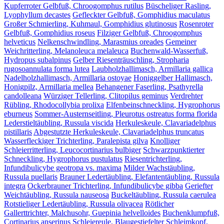
Kupferroter Gelbfuß, Chroogomphus rutilus
Büscheliger Rasling,
Lyophyllum decastes
Gefleckter Gelbfuß, Gomphidius maculatus
Großer Schmierling, Kuhmaul, Gomphidius glutinosus
Rosenroter
Gelbfuß, Gomphidius roseus
Filziger Gelbfuß, Chroogomphus
helveticus
Nelkenschwindling, Marasmius oreades
Gemeiner
Weichritterling, Melanoleuca melaleuca
Buchenwald-Wasserfuß,
Hydropus subalpinus
Gelber Riesenträuschling, Stropharia
rugosoannulata forma lutea
Laubholzhallimasch, Armillaria gallica
Nadelholzhallimasch, Armillaria ostoyae
Honiggelber Hallimasch,
Honigpilz, Armillaria mellea
Behangener Faserling, Psathyrella
candolleana
Würziger Tellerling, Clitopilus geminus
Verdrehter
Rübling, Rhodocollybia prolixa
Elfenbeinschneckling, Hygrophorus
eburneus
Sommer-Austernseitling, Pleurotus ostreatus forma florida
Lederstieltäubling, Russula viscida
Herkuleskeule, Clavariadelphus
pistillaris
Abgestutzte Herkuleskeule, Clavariadelphus truncatus
Wasserfleckiger Trichterling, Paralepista gilva
Knolliger
Schleierritterling, Leucocortinarius bulbiger
Schwarzpunktierter
Schneckling, Hygrophorus pustulatus
Riesentrichterling,
Infundibulicybe geotropa vs. maxima
Milder Wachstäubling,
Russula puellaris
Brauner Ledertäubling, Elefantentäubling, Russula
integra
Ockerbrauner Trichterling, Infundibulicybe gibba
Geriefter
Weichtäubling, Russula nauseosa
Buckeltäubling, Russula caerulea
Rotstieliger Ledertäubling, Russula olivacea
Rötlicher
Gallerttrichter, Malchusohr, Guepinia helvelloides
Buchenklumpfuß,
Cortinarius anserinus
Schleiereule, Blaugestiefelter Schleimkopf,