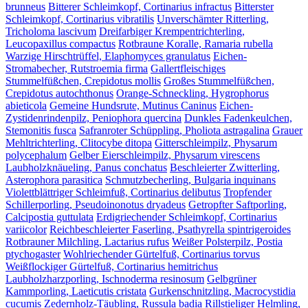
brunneus
Bitterer Schleimkopf, Cortinarius infractus
Bitterster
Schleimkopf, Cortinarius vibratilis
Unverschämter Ritterling,
Tricholoma lascivum
Dreifarbiger Krempentrichterling,
Leucopaxillus compactus
Rotbraune Koralle, Ramaria rubella
Warzige Hirschtrüffel, Elaphomyces granulatus
Eichen-
Stromabecher, Rutstroemia firma
Gallertfleischiges
Stummelfüßchen, Crepidotus mollis
Großes Stummelfüßchen,
Crepidotus autochthonus
Orange-Schneckling, Hygrophorus
abieticola
Gemeine Hundsrute, Mutinus Caninus
Eichen-
Zystidenrindenpilz, Peniophora quercina
Dunkles Fadenkeulchen,
Stemonitis fusca
Safranroter Schüppling, Pholiota astragalina
Grauer
Mehltrichterling, Clitocybe ditopa
Gitterschleimpilz, Physarum
polycephalum
Gelber Eierschleimpilz, Physarum virescens
Laubholzknäueling, Panus conchatus
Beschleierter Zwitterling,
Asterophora parasitica
Schmutzbecherling, Bulgaria inquinans
Violettblättriger Schleimfuß, Cortinarius delibutus
Tropfender
Schillerporling, Pseudoinonotus dryadeus
Getropfter Saftporling,
Calcipostia guttulata
Erdigriechender Schleimkopf, Cortinarius
variicolor
Reichbeschleierter Faserling, Psathyrella spintrigeroides
Rotbrauner Milchling, Lactarius rufus
Weißer Polsterpilz, Postia
ptychogaster
Wohlriechender Gürtelfuß, Cortinarius torvus
Weißflockiger Gürtelfuß, Cortinarius hemitrichus
Laubholzharzporling, Ischnoderma resinosum
Gelbgrüner
Kammporling, Laeticutis cristata
Gurkenschnitzling, Macrocystidia
cucumis
Zedernholz-Täubling, Russula badia
Rillstieliger Helmling,