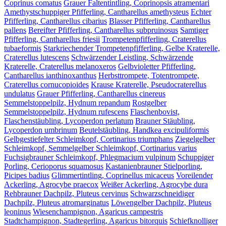
Coprinus comatus
Grauer Faltentintling, Coprinopsis atramentari
Amethystschuppiger Pfifferling, Cantharellus amethysteus
Echter
Pfifferling, Cantharellus cibarius
Blasser Pfifferling, Cantharellus
pallens
Bereifter Pfifferling, Cantharellus subpruinosus
Samtiger
Pfifferling, Cantharellus friesii
Trompetenpfifferling, Craterellus
tubaeformis
Starkriechender Trompetenpfifferling, Gelbe Kraterelle,
Craterellus lutescens
Schwärzender Leistling, Schwärzende
Kraterelle, Craterellus melanoxeros
Gelbvioletter Pfifferling,
Cantharellus ianthinoxanthus
Herbsttrompete, Totentrompete,
Craterellus cornucopioides
Krause Kraterelle, Pseudocraterellus
undulatus
Grauer Pfifferling, Cantharellus cinereus
Semmelstoppelpilz, Hydnum repandum
Rostgelber
Semmelstoppelpilz, Hydnum rufescens
Flaschenbovist,
Flaschenstäubling, Lycoperdon perlatum
Brauner Stäubling,
Lycoperdon umbrinum
Beutelstäubling, Handkea excipuliformis
Gelbgestiefelter Schleimkopf, Cortinarius triumphans
Ziegelgelber
Schleimkopf, Semmelgelber Schleimkopf, Cortinarius varius
Fuchsigbrauner Schleimkopf, Phlegmacium vulpinum
Schuppiger
Porling, Cerioporus squamosus
Kastanienbrauner Stielporling,
Picipes badius
Glimmertintling, Coprinellus micaceus
Voreilender
Ackerling, Agrocybe praecox
Weißer Ackerling, Agrocybe dura
Rehbrauner Dachpilz, Pluteus cervinus
Schwarzschneidiger
Dachpilz, Pluteus atromarginatus
Löwengelber Dachpilz, Pluteus
leoninus
Wiesenchampignon, Agaricus campestris
Stadtchampignon, Stadtegerling, Agaricus bitorquis
Schiefknolliger