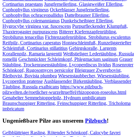
Cortinarius praestans
Jungfernellerling, Glasigweißer Ellerling,
Cuphophyllus virgineus
Ockerblasser Jungfernellerling,
Cuphophyllus ochraceopallidus
Dattelbrauner Ellerling,
Cuphophyllus colemannianus
Dunkelscheibiger Ellerling,
Hygrocybe virginea var. fuscescens
Purpurfleckender Klumpfuß,
Thaxterogaster purpurascens
Bitterer Kiefernzapfenrübling,
Strobilurus tenacellus
Fichtenzapfenrübling, Strobilurus esculentus
Reifpilz, Cortinarius caperatus
Honigschleimfuß, Runzeliggeriefter
Schleimfuß, Cortinarius stillatitius
Gebirgskoralle, Largents
Korallenpilz, Ramaria largentii
Weißstieliger Ledertäubling, Russula
romellii
Geschmückter Schleimkopf, Phlegmacium saginum
Grauer
Stäubling, Trockenrasenstäubling, Lycoperdiscus lividus
Rosenroter
Schönkopf, Rugosomyces persicolor
Bleigrauer Zwergbovist,
Bleibovist, Bovista plumbea
Wiesenstaubbecher, Wiesenstäubling,
Lycoperdon pratense
Ausblassender Birkentäubling, Verblassender
Täubling, Russula exalbicans
https://www.pilzbuch-
pilzwelten.de/roetlicher-wurzeltrueffel/rhizopogon-roseolus.html
Genabelter Semmelstoppelpilz, Hydnum umbilicatum
Braunschuppiger Ritterling, Feinschuppiger Ritterling, Tricholoma
imbricatum
Ungenießbare Pilze aus unserem
Pilzbuch
!
Gelbblättriger Rasling, Rötender Schönkopf, Calocybe favrei