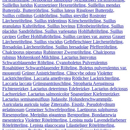
Suillellus luridus
Kurznetziger Hexenröhrling, Suillellus mendax
Butterpilz, Butterröhrling, Suillus luteus
Ringloser Butterpilz,
Suillus collinitus
Goldröhrling, Suillus grevillei
Rostroter
Lärchenröhrling, Suillus tridentinus
Körnchenröhrling, Suillus
granulatus
Kuhröhrling, Suillus bovinus
Elfenbeinröhrling, Suillus
placidus
Sandröhrling, Suillus variegatus
Hohlfußröhrling, Suillus
cavipes
Gelber Hohlfußröhrling, Suillus cavipes var. aureus
Grauer
Lärchenröhrling, Suillus viscidus
Gelbfleischiger Lärchenröhrling,
Bresadolas Lärchenröhrling, Suillus bresadolae
Pfefferröhrling,
Chalciporus piperatus
Rubinroter Zwergröhrling, Chalciporus
rubinus
Mohrenkopf-Milchling, Lactarius lignyotus
Schwarzblauender Röhrling, Cyanoboletus Pulverulentus
Rosahütiger Schwarzblauender Röhrling, Boletus pulverulentus var.
mougeotii
Grüner Anistrichterling, Clitocybe odora
Violetter
Lacktrichterling, Laccaria amethystea
Rötlicher Lacktrichterling,
Laccaria laccata
Grünspanträuschling, Stropharia Aeruginosa
Fichtenreizker, Lactarius deterrimus
Edelreizker, Lactarius deliciosus
Lachsreizker, Lactarius salmonicolor
Spangrüner Kiefernreizker,
Lactarius semisanguifluus
Judasohr, Holunderschwammpilz,
Auricularia auricula judae
Zitterzahn, Eispilz, Pseudohydnum
gelatinosum
Gemeiner Schwefelporling, Laetiporus sulphureus
Riesenporling, Meripilus giganteus
Bergporling, Bondarzewia
mesenterica
Violetter Rötelritterling, Lepista nuda
Lavendelfarbener
Rötelritterling, Lepista glaucocana
Lilastieliger Rötelritterling,