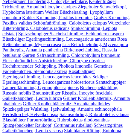
Nebelgrauer Trichterling, Clitocybe nebularis
Keulenfüßiger
Trichterling, Ampulloclitocybe clavipes
Ziegelroter Schwefelkopf,
Hypholoma lateritium
Weißer Büschelrasling, Lyophyllum
connatum
Kahler Krempling, Paxillus involutus
Großer Krempling,
Paxillus validus
Schönfußröhrling, Caloboletus calopus
Wurzelnder
Bitterröhrling, Caloboletus radicans
Stinkschirmling (Lepiota
cristata)
Spitzschuppiger Stachelschirmling, Echinoderma aspera
Büscheliger Egerlingsschirmling, Leucoagaricus americanus
Rosa
Rettichhelmling, Mycena rosea
Lila Rettichhelmling, Mycena pura
Pantherpilz, Amanita pantherina
Birkenspeitäubling, Russula
betularum
Garten-Safranschirmling, Chlorophyllum brunneum
Fleischbräunlicher Anistrichterling, Clitocybe obsoleta
Hochthronender Schüppling, Pholiota limonella
Gemeines
Fadenkeulchen, Stemonitis axifera
Rosablättriger
Egerlingsschirmling, Leucoagaricus leucothites
Seidiger
Egerlingsschirmling, Leucoagaricus holosericeus
Samtschuppiger
Tannenflämmling, Gymnopilus sapineus
Buchenspeitäubling,
Russula nobilis
Braunstreifiger Risspilz, Inocybe fuscidula
Gallertkäppchen, Leotia lubrica
Grüner Knollenblätterpilz, Amanita
phalloides
Grüner Knollenblätterpilz, Amanita phalloides
Spitzkegeliger Wulstling, Igelwulstling, Amanita echinocephala
Herbstlorchel, Helvella crispa
Satansröhrling, Rubroboletus satanas
Blasshütiger Purpurröhrling, Rubroboletus rhodoxanthus
Spitzgebuckelter Raukopf, Cortinarius rubellus)
Schwarzgrünes
Gallertkäppchen, Leotia viscosa
Stahlblauer Rötling, Entoloma