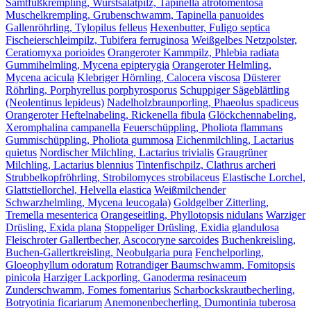
Samtfußkrempling, Wurstsalatpilz, Tapinella atrotomentosa
Muschelkrempling, Grubenschwamm, Tapinella panuoides
Gallenröhrling, Tylopilus felleus
Hexenbutter, Fuligo septica
Fischeierschleimpilz, Tubifera ferruginosa
Weißgelbes Netzpolster,
Ceratiomyxa porioides
Orangeroter Kammpilz, Phlebia radiata
Gummihelmling, Mycena epipterygia
Orangeroter Helmling,
Mycena acicula
Klebriger Hörnling, Calocera viscosa
Düsterer
Röhrling, Porphyrellus porphyrosporus
Schuppiger Sägeblättling
(Neolentinus lepideus)
Nadelholzbraunporling, Phaeolus spadiceus
Orangeroter Heftelnabeling, Rickenella fibula
Glöckchennabeling,
Xeromphalina campanella
Feuerschüppling, Pholiota flammans
Gummischüppling, Pholiota gummosa
Eichenmilchling, Lactarius
quietus
Nordischer Milchling, Lactarius trivialis
Graugrüner
Milchling, Lactarius blennius
Tintenfischpilz, Clathrus archeri
Strubbelkopfröhrling, Strobilomyces strobilaceus
Elastische Lorchel,
Glattstiellorchel, Helvella elastica
Weißmilchender
Schwarzhelmling, Mycena leucogala)
Goldgelber Zitterling,
Tremella mesenterica
Orangeseitling, Phyllotopsis nidulans
Warziger
Drüsling, Exida plana
Stoppeliger Drüsling, Exidia glandulosa
Fleischroter Gallertbecher, Ascocoryne sarcoides
Buchenkreisling,
Buchen-Gallertkreisling, Neobulgaria pura
Fenchelporling,
Gloeophyllum odoratum
Rotrandiger Baumschwamm, Fomitopsis
pinicola
Harziger Lackporling, Ganoderma resinaceum
Zunderschwamm, Fomes fomentarius
Scharbockskrautbecherling,
Botryotinia ficariarum
Anemonenbecherling, Dumontinia tuberosa