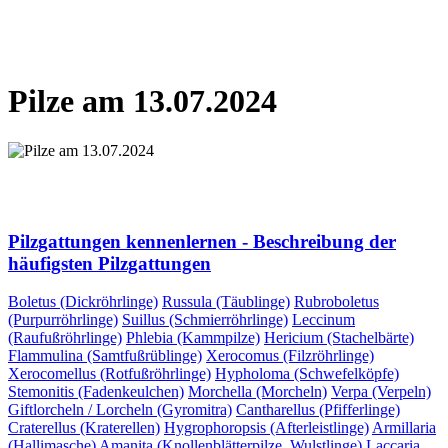
NÄCHSTE SEITE
Pilze am 13.07.2024
NÄCHSTE SEITE
Pilzgattungen kennenlernen - Beschreibung der
häufigsten Pilzgattungen
Boletus (Dickröhrlinge)
Russula (Täublinge)
Rubroboletus
(Purpurröhrlinge)
Suillus (Schmierröhrlinge)
Leccinum
(Raufußröhrlinge)
Phlebia (Kammpilze)
Hericium (Stachelbärte)
Flammulina (Samtfußrüblinge)
Xerocomus (Filzröhrlinge)
Xerocomellus (Rotfußröhrlinge)
Hypholoma (Schwefelköpfe)
Stemonitis (Fadenkeulchen)
Morchella (Morcheln)
Verpa (Verpeln)
Giftlorcheln / Lorcheln (Gyromitra)
Cantharellus (Pfifferlinge)
Craterellus (Kraterellen)
Hygrophoropsis (Afterleistlinge)
Armillaria
(Hallimasche)
Amanita (Knollenblätterpilze, Wulstlinge)
Laccaria