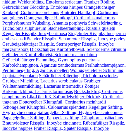
nitidum
Weidenrötling, Entoloma sericatum
Traniger Rötling,
Gebrechlicher Glöckling, Entoloma hirtipes
Orangefuchsiger
Raukopf, Cortinarius orellanus
Blutroter Hautkopf, Cortinarius
sanguineus
Orangerandiger Hautkopf, Cortinarius malicorius
Porphyrbrauner Wulstling, Amanita porphyria
Schwefelritterling,
Tricholoma sulphureum
Stachelbeertäubling, Russula queletii
Kegeliger Risspilz, Inocybe rimosa
Ziegelroter Risspilz, Inosperma
erubescens
Rötender Risspilz, Schamroter Risspilz, Inocybe godeyi
Graubeigeblättriger Risspilz, Sternsporiger Risspilz, Inocybe
margaritispora
Dickschaliger Kartoffelbovist, Scleroderma citrinum
Gefelderter Kartoffelbovist, Scleroderma areolatum
Geflecktblättriger Flämmling, Gymnopilus penetrans
Karbolchampignon, Agaricus xanthodermus
Perlhuhnchampignon,
Perlhuhnegerling, Agaricus moelleri
Wolliggestiefelter Schirmling,
Lepiota clypeolaria
Schärflicher Ritterling, Tricholoma sciodes
Grubiger Milchling, Lactarius scrobiculatus
Grubiger
Weißtannenmilchling, Lactarius intermedius
Zottiger
Birkenmilchling, Lactarius torminosus
Bocksdickfuß, Cortinarius
camphoratus
Lila-Dickfuß, Safranfleischiger Dickfuß, Cortinarius
traganus
Dottergelber Klumpfuß, Cortinarius meinhardii
Schöngelber Klumpfuß, Calonarius splendens
Kegeliger Saftling,
Hygrocybe conica
Safrangelber Saftling, Hygrocybe acutoconica
Papageigrüner Saftling, Papageiensaftling, Gliophorus psittacinus
Braunvioletter Risspilz, Inocybe cincinnata
Rübenfüßiger Risspilz,
Inocybe napipes
Früher Risspilz, Später Risspilz, Inocybe