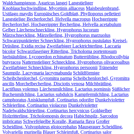
Waldchampignon, Agaricus langei
Langstieliger
Knoblauchschwindling, Mycetinis alliaceus
Maisbeulenbrand,
Ustilago maydis
Europäisches Goldblatt, Phylloporus pelletieri
Langstielige Becherlorchel, Helvella macropus
Hochgerippte
Becherlorchel, Hochgerippter Becherling, Helvella acetabulum
Gelber Lärchenschneckling, Hygrophorus lucorum
Märzschneckling, Märzellerling, Hygrophorus marzuolus
Schwarzpunktierter Schneckling, Hygrophorus pustulatus
Kreisel-
Drüsling, Exidia recisa
Zweifarbiger Lacktrichterling, Laccaria
bicolor
Schwarzfaseriger Ritterling, Tricholoma portentosum
Igelstäubling, Lycoperdon echinatum
Butterrübling, Rhodocollybia
butyracea
Natternstieliger Schneckling, Hygrophorus olivaceoalbus
Zweifarbiger Schneckling, Hygrophorus persoonii
Tränender
Saumpilz, Lacrymaria lacrymabunda
Schildförmige
Scheibchenlorchel, Gyromitra parma
Scheibchenlorchel, Gyromitra
ancilis
Morchelbecherling, Disciotis venosa
Milchbrätling,
Lactifluus volemus
Lärchenmilchling, Lactarius porninsis
Süßlicher
Buchenmilchling, Lactarius subdulcis
Kampfermilchling, Lactarius
camphoratus
Anisklumpfuß, Cortinarius odorifer
Dunkelvioletter
Schleierling, Cortinarius violaceus
Dunkelvioletter
Nadelwaldschleierling, Cortinarius hercynicus
Goldgelber
Holzritterling, Tricholomopsis decora
Habichtspilz, Sarcodon
imbricatus
Schwefelgelbe Koralle, Ramaria flava
Großer
Scheidling, Volvopluteus gloiocephalus
Mausgrauer Scheidling,
Volvariella murinella
Blauer Schleimfuß, Cortinarius salor