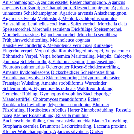
Anischampignon, Agaricus essettei
Riesenchampignon, Agaricus
augustus
Großsporiger Champignon, Riesenchampignon, Agaricus
urinascens
Schafchampignon, Agaricus arvensis
Anischampignon,
Agaricus silvicola
Mehlräsling, Mehlpilz, Clitopilus prunulus
Aniszähling, Lentinellus cochleatus
Spitzmorchel, Morchella elata
Speisemorchel, Morchella esculenta
Dickfüßige Speisemorchel,
Morchella crassipes
Käppchenmorchel, Morchella semilibera
Frühjahrsweichritterling, Melanoleuca cognata
Raustielweichritterling, Melanoleuca verrucipes
Runzelige
Fingerhutverpel, Verpa digitaliformis
Fingerhutverpel, Verpa conica
Böhmische Verpel, Verpa bohemica
Mairitterling, Maipilz, Calocybe
gambosa
Schlehenrötling, Entoloma sepium
Lungenseitling,
Pleurotus pulmonarius
Ockergrauer Riesen-Scheidenstreifling,
Amanita lividopallescens
Dickscheidiger Scheidenstreifling,
Amanita pachyvolvata
Sklerotienporling, Polyporus tuberaster
Fransiger Wulstling, Amanita strobiliformis
Wurzelnder
Schleimrübling, Hymenopellis radicata
Waldfreundrübling,
Gemeiner Rübling, Gymnopus dryophilus
Stachelsporige
Mäandertrüffel, Choiromyces meandriformis
Echter
Knoblauchschwindling, Mycetinis scorodonius
Blutroter
Filzröhrling, Hortiboletus rubellus
Harter Zinnobertäubling, Russula
rosea
Kleiner Rosatäubling, Russula minutula
Buchenschleimrübling, Oudemansiella mucida
Blauer Träuschling,
Stropharia caerulea
Braunroter Lacktrichterling, Laccaria proxima
Kleiner Waldchampignon, Agaricus silvaticus
Großer