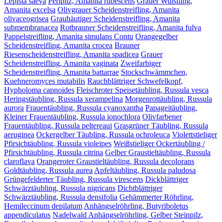
Lepista saeva
Perlpilz, Amanita rubescens
Grauer Wulstling,
Amanita excelsa
Olivgrauer Scheidenstreifling, Amanita
olivaceogrisea
Grauhäutiger Scheidenstreifling, Amanita
submembranacea
Rotbrauner Scheidenstreifling, Amanita fulva
Pappelstreifling, Amanita simulans Contu
Orangegelber
Scheidenstreifling, Amanita crocea
Brauner
Riesenscheidenstreifling, Amanita spadicea
Grauer
Scheidenstreifling, Amanita vaginata
Zweifarbiger
Scheidenstreifling, Amanita battarrae
Stockschwämmchen,
Kuehneromyces mutabilis
Rauchblättriger Schwefelkopf,
Hypholoma capnoides
Fleischroter Speisetäubling, Russula vesca
Heringstäubling, Russula xerampelina
Morgenrottäubling, Russula
aurora
Frauentäubling, Russula cyanoxantha
Papageitäubling,
Kleiner Frauentäubling, Russula ionochlora
Olivfarbener
Frauentäubling, Russula peltereaui
Grasgrüner Täubling, Russula
aeruginea
Ockergelber Täubling, Russula ochroleuca
Violettstieliger
Pfirsichtäubling, Russula violeipes
Weißstieliger Ockertäubling /
Pfirsichtäubling, Russula citrina
Gelber Graustieltäubling, Russula
claroflava
Orangeroter Graustieltäubling, Russula decolorans
Goldtäubling, Russula aurea
Apfeltäubling, Russula paludosa
Grüngefelderter Täubling, Russula virescens
Dickblättriger
Schwärztäubling, Russula nigricans
Dichtblättriger
Schwärztäubling, Russula densifolia
Gehämmerter Röhrling,
Hemileccinum depilatum
Anhängselröhrling, Butyriboletus
appendiculatus
Nadelwald Anhängselröhrling, Gelber Steinpilz,