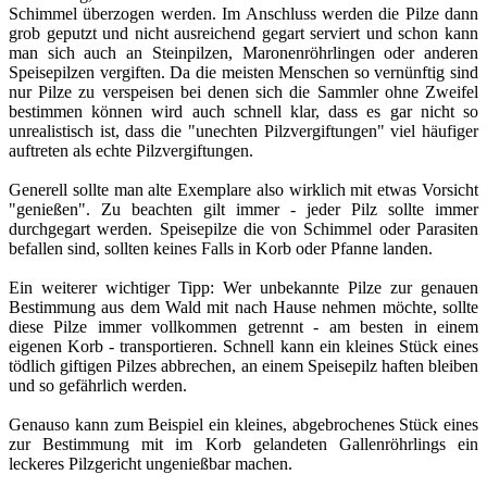
Schimmel überzogen werden. Im Anschluss werden die Pilze dann
grob geputzt und nicht ausreichend gegart serviert und schon kann
man sich auch an Steinpilzen, Maronenröhrlingen oder anderen
Speisepilzen vergiften. Da die meisten Menschen so vernünftig sind
nur Pilze zu verspeisen bei denen sich die Sammler ohne Zweifel
bestimmen können wird auch schnell klar, dass es gar nicht so
unrealistisch ist, dass die "unechten Pilzvergiftungen" viel häufiger
auftreten als echte Pilzvergiftungen.
Generell sollte man alte Exemplare also wirklich mit etwas Vorsicht
"genießen". Zu beachten gilt immer - jeder Pilz sollte immer
durchgegart werden. Speisepilze die von Schimmel oder Parasiten
befallen sind, sollten keines Falls in Korb oder Pfanne landen.
Ein weiterer wichtiger Tipp: Wer unbekannte Pilze zur genauen
Bestimmung aus dem Wald mit nach Hause nehmen möchte, sollte
diese Pilze immer vollkommen getrennt - am besten in einem
eigenen Korb - transportieren. Schnell kann ein kleines Stück eines
tödlich giftigen Pilzes abbrechen, an einem Speisepilz haften bleiben
und so gefährlich werden.
Genauso kann zum Beispiel ein kleines, abgebrochenes Stück eines
zur Bestimmung mit im Korb gelandeten Gallenröhrlings ein
leckeres Pilzgericht ungenießbar machen.