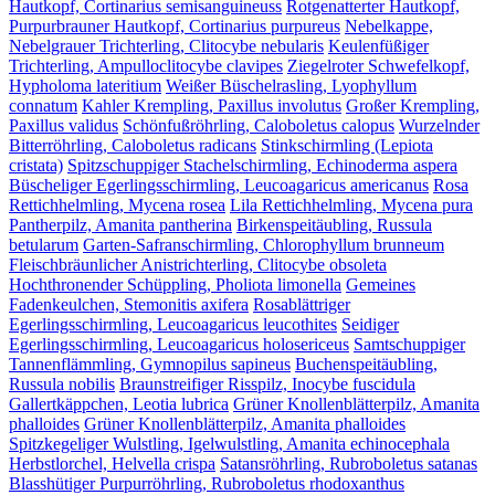
Hautkopf, Cortinarius semisanguineuss
Rotgenatterter Hautkopf,
Purpurbrauner Hautkopf, Cortinarius purpureus
Nebelkappe,
Nebelgrauer Trichterling, Clitocybe nebularis
Keulenfüßiger
Trichterling, Ampulloclitocybe clavipes
Ziegelroter Schwefelkopf,
Hypholoma lateritium
Weißer Büschelrasling, Lyophyllum
connatum
Kahler Krempling, Paxillus involutus
Großer Krempling,
Paxillus validus
Schönfußröhrling, Caloboletus calopus
Wurzelnder
Bitterröhrling, Caloboletus radicans
Stinkschirmling (Lepiota
cristata)
Spitzschuppiger Stachelschirmling, Echinoderma aspera
Büscheliger Egerlingsschirmling, Leucoagaricus americanus
Rosa
Rettichhelmling, Mycena rosea
Lila Rettichhelmling, Mycena pura
Pantherpilz, Amanita pantherina
Birkenspeitäubling, Russula
betularum
Garten-Safranschirmling, Chlorophyllum brunneum
Fleischbräunlicher Anistrichterling, Clitocybe obsoleta
Hochthronender Schüppling, Pholiota limonella
Gemeines
Fadenkeulchen, Stemonitis axifera
Rosablättriger
Egerlingsschirmling, Leucoagaricus leucothites
Seidiger
Egerlingsschirmling, Leucoagaricus holosericeus
Samtschuppiger
Tannenflämmling, Gymnopilus sapineus
Buchenspeitäubling,
Russula nobilis
Braunstreifiger Risspilz, Inocybe fuscidula
Gallertkäppchen, Leotia lubrica
Grüner Knollenblätterpilz, Amanita
phalloides
Grüner Knollenblätterpilz, Amanita phalloides
Spitzkegeliger Wulstling, Igelwulstling, Amanita echinocephala
Herbstlorchel, Helvella crispa
Satansröhrling, Rubroboletus satanas
Blasshütiger Purpurröhrling, Rubroboletus rhodoxanthus