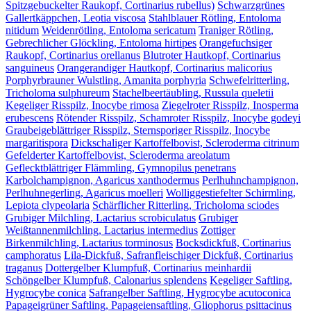
Spitzgebuckelter Raukopf, Cortinarius rubellus)
Schwarzgrünes
Gallertkäppchen, Leotia viscosa
Stahlblauer Rötling, Entoloma
nitidum
Weidenrötling, Entoloma sericatum
Traniger Rötling,
Gebrechlicher Glöckling, Entoloma hirtipes
Orangefuchsiger
Raukopf, Cortinarius orellanus
Blutroter Hautkopf, Cortinarius
sanguineus
Orangerandiger Hautkopf, Cortinarius malicorius
Porphyrbrauner Wulstling, Amanita porphyria
Schwefelritterling,
Tricholoma sulphureum
Stachelbeertäubling, Russula queletii
Kegeliger Risspilz, Inocybe rimosa
Ziegelroter Risspilz, Inosperma
erubescens
Rötender Risspilz, Schamroter Risspilz, Inocybe godeyi
Graubeigeblättriger Risspilz, Sternsporiger Risspilz, Inocybe
margaritispora
Dickschaliger Kartoffelbovist, Scleroderma citrinum
Gefelderter Kartoffelbovist, Scleroderma areolatum
Geflecktblättriger Flämmling, Gymnopilus penetrans
Karbolchampignon, Agaricus xanthodermus
Perlhuhnchampignon,
Perlhuhnegerling, Agaricus moelleri
Wolliggestiefelter Schirmling,
Lepiota clypeolaria
Schärflicher Ritterling, Tricholoma sciodes
Grubiger Milchling, Lactarius scrobiculatus
Grubiger
Weißtannenmilchling, Lactarius intermedius
Zottiger
Birkenmilchling, Lactarius torminosus
Bocksdickfuß, Cortinarius
camphoratus
Lila-Dickfuß, Safranfleischiger Dickfuß, Cortinarius
traganus
Dottergelber Klumpfuß, Cortinarius meinhardii
Schöngelber Klumpfuß, Calonarius splendens
Kegeliger Saftling,
Hygrocybe conica
Safrangelber Saftling, Hygrocybe acutoconica
Papageigrüner Saftling, Papageiensaftling, Gliophorus psittacinus