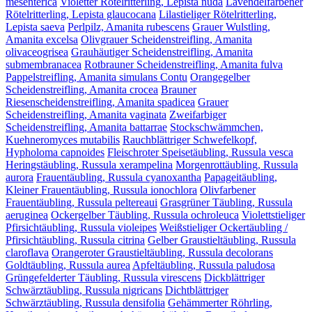
mesenterica
Violetter Rötelritterling, Lepista nuda
Lavendelfarbener
Rötelritterling, Lepista glaucocana
Lilastieliger Rötelritterling,
Lepista saeva
Perlpilz, Amanita rubescens
Grauer Wulstling,
Amanita excelsa
Olivgrauer Scheidenstreifling, Amanita
olivaceogrisea
Grauhäutiger Scheidenstreifling, Amanita
submembranacea
Rotbrauner Scheidenstreifling, Amanita fulva
Pappelstreifling, Amanita simulans Contu
Orangegelber
Scheidenstreifling, Amanita crocea
Brauner
Riesenscheidenstreifling, Amanita spadicea
Grauer
Scheidenstreifling, Amanita vaginata
Zweifarbiger
Scheidenstreifling, Amanita battarrae
Stockschwämmchen,
Kuehneromyces mutabilis
Rauchblättriger Schwefelkopf,
Hypholoma capnoides
Fleischroter Speisetäubling, Russula vesca
Heringstäubling, Russula xerampelina
Morgenrottäubling, Russula
aurora
Frauentäubling, Russula cyanoxantha
Papageitäubling,
Kleiner Frauentäubling, Russula ionochlora
Olivfarbener
Frauentäubling, Russula peltereaui
Grasgrüner Täubling, Russula
aeruginea
Ockergelber Täubling, Russula ochroleuca
Violettstieliger
Pfirsichtäubling, Russula violeipes
Weißstieliger Ockertäubling /
Pfirsichtäubling, Russula citrina
Gelber Graustieltäubling, Russula
claroflava
Orangeroter Graustieltäubling, Russula decolorans
Goldtäubling, Russula aurea
Apfeltäubling, Russula paludosa
Grüngefelderter Täubling, Russula virescens
Dickblättriger
Schwärztäubling, Russula nigricans
Dichtblättriger
Schwärztäubling, Russula densifolia
Gehämmerter Röhrling,