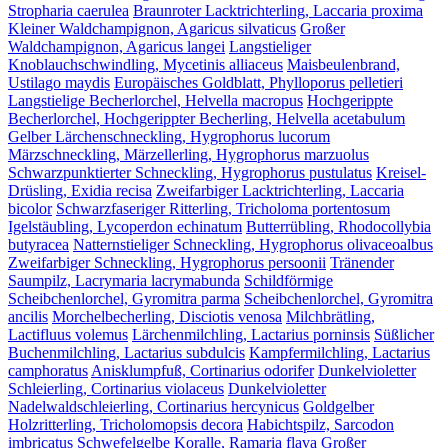
Stropharia caerulea
Braunroter Lacktrichterling, Laccaria proxima
Kleiner Waldchampignon, Agaricus silvaticus
Großer
Waldchampignon, Agaricus langei
Langstieliger
Knoblauchschwindling, Mycetinis alliaceus
Maisbeulenbrand,
Ustilago maydis
Europäisches Goldblatt, Phylloporus pelletieri
Langstielige Becherlorchel, Helvella macropus
Hochgerippte
Becherlorchel, Hochgerippter Becherling, Helvella acetabulum
Gelber Lärchenschneckling, Hygrophorus lucorum
Märzschneckling, Märzellerling, Hygrophorus marzuolus
Schwarzpunktierter Schneckling, Hygrophorus pustulatus
Kreisel-
Drüsling, Exidia recisa
Zweifarbiger Lacktrichterling, Laccaria
bicolor
Schwarzfaseriger Ritterling, Tricholoma portentosum
Igelstäubling, Lycoperdon echinatum
Butterrübling, Rhodocollybia
butyracea
Natternstieliger Schneckling, Hygrophorus olivaceoalbus
Zweifarbiger Schneckling, Hygrophorus persoonii
Tränender
Saumpilz, Lacrymaria lacrymabunda
Schildförmige
Scheibchenlorchel, Gyromitra parma
Scheibchenlorchel, Gyromitra
ancilis
Morchelbecherling, Disciotis venosa
Milchbrätling,
Lactifluus volemus
Lärchenmilchling, Lactarius porninsis
Süßlicher
Buchenmilchling, Lactarius subdulcis
Kampfermilchling, Lactarius
camphoratus
Anisklumpfuß, Cortinarius odorifer
Dunkelvioletter
Schleierling, Cortinarius violaceus
Dunkelvioletter
Nadelwaldschleierling, Cortinarius hercynicus
Goldgelber
Holzritterling, Tricholomopsis decora
Habichtspilz, Sarcodon
imbricatus
Schwefelgelbe Koralle, Ramaria flava
Großer