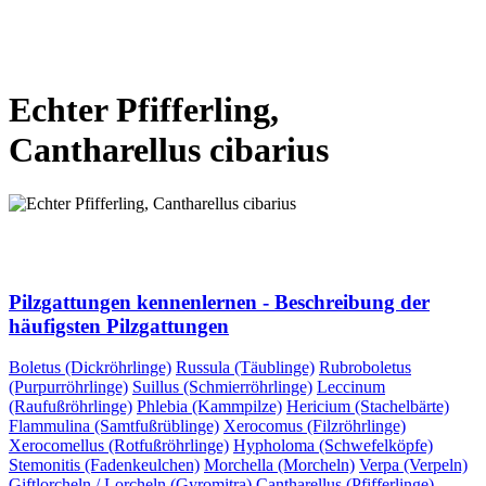
VORHERIGE SEITE
NÄCHSTE SEITE
Echter Pfifferling,
Cantharellus cibarius
VORHERIGE SEITE
NÄCHSTE SEITE
Pilzgattungen kennenlernen - Beschreibung der
häufigsten Pilzgattungen
Boletus (Dickröhrlinge)
Russula (Täublinge)
Rubroboletus
(Purpurröhrlinge)
Suillus (Schmierröhrlinge)
Leccinum
(Raufußröhrlinge)
Phlebia (Kammpilze)
Hericium (Stachelbärte)
Flammulina (Samtfußrüblinge)
Xerocomus (Filzröhrlinge)
Xerocomellus (Rotfußröhrlinge)
Hypholoma (Schwefelköpfe)
Stemonitis (Fadenkeulchen)
Morchella (Morcheln)
Verpa (Verpeln)
Giftlorcheln / Lorcheln (Gyromitra)
Cantharellus (Pfifferlinge)