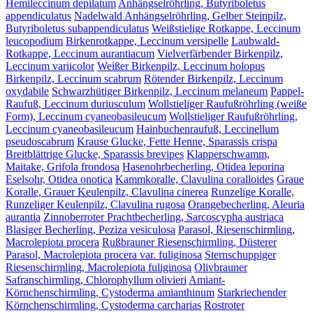
Hemileccinum depilatum
Anhängselröhrling, Butyriboletus
appendiculatus
Nadelwald Anhängselröhrling, Gelber Steinpilz,
Butyriboletus subappendiculatus
Weißstielige Rotkappe, Leccinum
leucopodium
Birkenrotkappe, Leccinum versipelle
Laubwald-
Rotkappe, Leccinum aurantiacum
Vielverfärbender Birkenpilz,
Leccinum variicolor
Weißer Birkenpilz, Leccinum holopus
Birkenpilz, Leccinum scabrum
Rötender Birkenpilz, Leccinum
oxydabile
Schwarzhütiger Birkenpilz, Leccinum melaneum
Pappel-
Raufuß, Leccinum duriusculum
Wollstieliger Raufußröhrling (weiße
Form), Leccinum cyaneobasileucum
Wollstieliger Raufußröhrling,
Leccinum cyaneobasileucum
Hainbuchenraufuß, Leccinellum
pseudoscabrum
Krause Glucke, Fette Henne, Sparassis crispa
Breitblättrige Glucke, Sparassis brevipes
Klapperschwamm,
Maitake, Grifola frondosa
Hasenohrbecherling, Otidea leporina
Eselsohr, Otidea onotica
Kammkoralle, Clavulina coralloides
Graue
Koralle, Grauer Keulenpilz, Clavulina cinerea
Runzelige Koralle,
Runzeliger Keulenpilz, Clavulina rugosa
Orangebecherling, Aleuria
aurantia
Zinnoberroter Prachtbecherling, Sarcoscypha austriaca
Blasiger Becherling, Peziza vesiculosa
Parasol, Riesenschirmling,
Macrolepiota procera
Rußbrauner Riesenschirmling, Düsterer
Parasol, Macrolepiota procera var. fuliginosa
Sternschuppiger
Riesenschirmling, Macrolepiota fuliginosa
Olivbrauner
Safranschirmling, Chlorophyllum olivieri
Amiant-
Körnchenschirmling, Cystoderma amianthinum
Starkriechender
Körnchenschirmling, Cystoderma carcharias
Rostroter