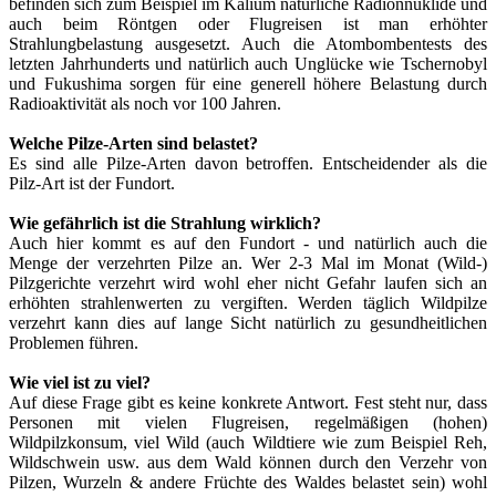
befinden sich zum Beispiel im Kalium natürliche Radionnuklide und
auch beim Röntgen oder Flugreisen ist man erhöhter
Strahlungbelastung ausgesetzt. Auch die Atombombentests des
letzten Jahrhunderts und natürlich auch Unglücke wie Tschernobyl
und Fukushima sorgen für eine generell höhere Belastung durch
Radioaktivität als noch vor 100 Jahren.
Welche Pilze-Arten sind belastet?
Es sind alle Pilze-Arten davon betroffen. Entscheidender als die
Pilz-Art ist der Fundort.
Wie gefährlich ist die Strahlung wirklich?
Auch hier kommt es auf den Fundort - und natürlich auch die
Menge der verzehrten Pilze an. Wer 2-3 Mal im Monat (Wild-)
Pilzgerichte verzehrt wird wohl eher nicht Gefahr laufen sich an
erhöhten strahlenwerten zu vergiften. Werden täglich Wildpilze
verzehrt kann dies auf lange Sicht natürlich zu gesundheitlichen
Problemen führen.
Wie viel ist zu viel?
Auf diese Frage gibt es keine konkrete Antwort. Fest steht nur, dass
Personen mit vielen Flugreisen, regelmäßigen (hohen)
Wildpilzkonsum, viel Wild (auch Wildtiere wie zum Beispiel Reh,
Wildschwein usw. aus dem Wald können durch den Verzehr von
Pilzen, Wurzeln & andere Früchte des Waldes belastet sein) wohl