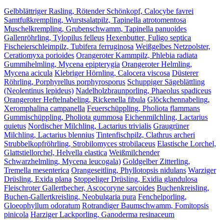
Gelbblättriger Rasling, Rötender Schönkopf, Calocybe favrei
Samtfußkrempling, Wurstsalatpilz, Tapinella atrotomentosa
Muschelkrempling, Grubenschwamm, Tapinella panuoides
Gallenröhrling, Tylopilus felleus
Hexenbutter, Fuligo septica
Fischeierschleimpilz, Tubifera ferruginosa
Weißgelbes Netzpolster,
Ceratiomyxa porioides
Orangeroter Kammpilz, Phlebia radiata
Gummihelmling, Mycena epipterygia
Orangeroter Helmling,
Mycena acicula
Klebriger Hörnling, Calocera viscosa
Düsterer
Röhrling, Porphyrellus porphyrosporus
Schuppiger Sägeblättling
(Neolentinus lepideus)
Nadelholzbraunporling, Phaeolus spadiceus
Orangeroter Heftelnabeling, Rickenella fibula
Glöckchennabeling,
Xeromphalina campanella
Feuerschüppling, Pholiota flammans
Gummischüppling, Pholiota gummosa
Eichenmilchling, Lactarius
quietus
Nordischer Milchling, Lactarius trivialis
Graugrüner
Milchling, Lactarius blennius
Tintenfischpilz, Clathrus archeri
Strubbelkopfröhrling, Strobilomyces strobilaceus
Elastische Lorchel,
Glattstiellorchel, Helvella elastica
Weißmilchender
Schwarzhelmling, Mycena leucogala)
Goldgelber Zitterling,
Tremella mesenterica
Orangeseitling, Phyllotopsis nidulans
Warziger
Drüsling, Exida plana
Stoppeliger Drüsling, Exidia glandulosa
Fleischroter Gallertbecher, Ascocoryne sarcoides
Buchenkreisling,
Buchen-Gallertkreisling, Neobulgaria pura
Fenchelporling,
Gloeophyllum odoratum
Rotrandiger Baumschwamm, Fomitopsis
pinicola
Harziger Lackporling, Ganoderma resinaceum