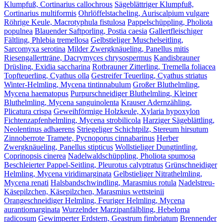
Klumpfuß, Cortinarius callochrous
Sägeblättriger Klumpfuß,
Cortinarius multiformis
Ohrlöffelstacheling, Auriscalpium vulgare
Röhrige Keule, Macrotyphula fistulosa
Pappelschüppling, Pholiota
populnea
Blauender Saftporling, Postia caesia
Gallertfleischiger
Fältling, Phlebia tremellosa
Gelbstieliger Muschelseitling,
Sarcomyxa serotina
Milder Zwergknäueling, Panellus mitis
Riesengallertträne, Dacrymyces chrysospermus
Kandisbrauner
Drüsling, Exidia saccharina
Rotbrauner Zitterling, Tremella foliacea
Topfteuerling, Cyathus olla
Gestreifer Teuerling, Cyathus striatus
Winter-Helmling, Mycena tintinnabulum
Großer Bluthelmling,
Mycena haematopus
Purpurschneidiger Bluthelmling, Kleiner
Bluthelmling, Mycena sanguinolenta
Krauser Adernzähling,
Plicatura crispa
Geweihförmige Holzkeule, Xylaria hypoxylon
Fichtenzapfenhelmling, Mycena strobilicola
Harziger Sägeblättling,
Neolentinus adhaerens
Striegeliger Schichtpilz, Stereum hirsutum
Zinnoberrote Tramete, Pycnoporus cinnabarinus
Herber
Zwergknäueling, Panellus stipticus
Wollstieliger Dungtintling,
Coprinopsis cinerea
Nadelwaldschüppling, Pholiota spumosa
Beschleierter Pappel-Seitling, Pleurotus calyptratus
Grünschneidiger
Helmling, Mycena viridimarginata
Gelbstieliger Nitrathelmling,
Mycena renati
Halsbandschwindling, Marasmius rotula
Nadelstreu-
Käsepilzchen, Käsepilzchen, Marasmius wettsteinii
Orangeschneidiger Helmling, Feuriger Helmling, Mycena
aurantiomarginata
Wurzelnder Marzipanfälbling, Hebeloma
radicosum
Gewimperter Erdstern, Geastrum fimbriatum
Brennender