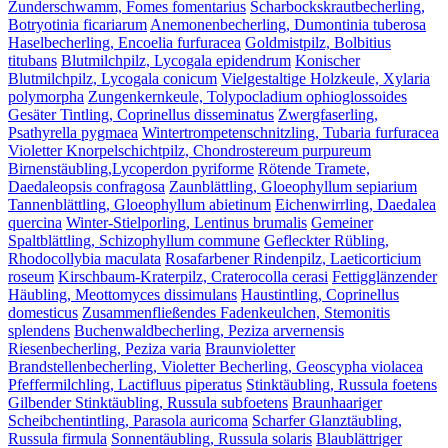
Zunderschwamm, Fomes fomentarius
Scharbockskrautbecherling,
Botryotinia ficariarum
Anemonenbecherling, Dumontinia tuberosa
Haselbecherling, Encoelia furfuracea
Goldmistpilz, Bolbitius
titubans
Blutmilchpilz, Lycogala epidendrum
Konischer
Blutmilchpilz, Lycogala conicum
Vielgestaltige Holzkeule, Xylaria
polymorpha
Zungenkernkeule, Tolypocladium ophioglossoides
Gesäter Tintling, Coprinellus disseminatus
Zwergfaserling,
Psathyrella pygmaea
Wintertrompetenschnitzling, Tubaria furfuracea
Violetter Knorpelschichtpilz, Chondrostereum purpureum
Birnenstäubling,Lycoperdon pyriforme
Rötende Tramete,
Daedaleopsis confragosa
Zaunblättling, Gloeophyllum sepiarium
Tannenblättling, Gloeophyllum abietinum
Eichenwirrling, Daedalea
quercina
Winter-Stielporling, Lentinus brumalis
Gemeiner
Spaltblättling, Schizophyllum commune
Gefleckter Rübling,
Rhodocollybia maculata
Rosafarbener Rindenpilz, Laeticorticium
roseum
Kirschbaum-Kraterpilz, Craterocolla cerasi
Fettigglänzender
Häubling, Meottomyces dissimulans
Haustintling, Coprinellus
domesticus
Zusammenfließendes Fadenkeulchen, Stemonitis
splendens
Buchenwaldbecherling, Peziza arvernensis
Riesenbecherling, Peziza varia
Braunvioletter
Brandstellenbecherling, Violetter Becherling, Geoscypha violacea
Pfeffermilchling, Lactifluus piperatus
Stinktäubling, Russula foetens
Gilbender Stinktäubling, Russula subfoetens
Braunhaariger
Scheibchentintling, Parasola auricoma
Scharfer Glanztäubling,
Russula firmula
Sonnentäubling, Russula solaris
Blaublättriger