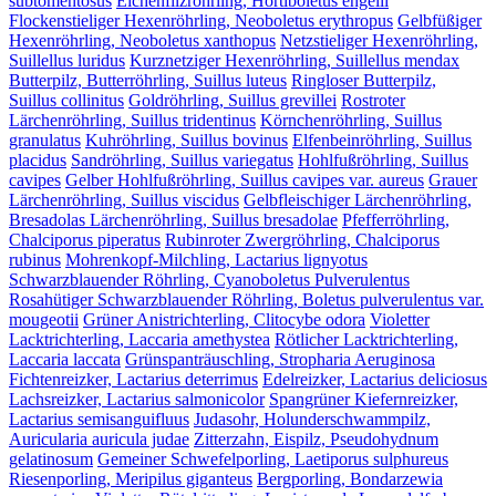
subtomentosus
Eichenfilzröhrling, Hortiboletus engelii
Flockenstieliger Hexenröhrling, Neoboletus erythropus
Gelbfüßiger
Hexenröhrling, Neoboletus xanthopus
Netzstieliger Hexenröhrling,
Suillellus luridus
Kurznetziger Hexenröhrling, Suillellus mendax
Butterpilz, Butterröhrling, Suillus luteus
Ringloser Butterpilz,
Suillus collinitus
Goldröhrling, Suillus grevillei
Rostroter
Lärchenröhrling, Suillus tridentinus
Körnchenröhrling, Suillus
granulatus
Kuhröhrling, Suillus bovinus
Elfenbeinröhrling, Suillus
placidus
Sandröhrling, Suillus variegatus
Hohlfußröhrling, Suillus
cavipes
Gelber Hohlfußröhrling, Suillus cavipes var. aureus
Grauer
Lärchenröhrling, Suillus viscidus
Gelbfleischiger Lärchenröhrling,
Bresadolas Lärchenröhrling, Suillus bresadolae
Pfefferröhrling,
Chalciporus piperatus
Rubinroter Zwergröhrling, Chalciporus
rubinus
Mohrenkopf-Milchling, Lactarius lignyotus
Schwarzblauender Röhrling, Cyanoboletus Pulverulentus
Rosahütiger Schwarzblauender Röhrling, Boletus pulverulentus var.
mougeotii
Grüner Anistrichterling, Clitocybe odora
Violetter
Lacktrichterling, Laccaria amethystea
Rötlicher Lacktrichterling,
Laccaria laccata
Grünspanträuschling, Stropharia Aeruginosa
Fichtenreizker, Lactarius deterrimus
Edelreizker, Lactarius deliciosus
Lachsreizker, Lactarius salmonicolor
Spangrüner Kiefernreizker,
Lactarius semisanguifluus
Judasohr, Holunderschwammpilz,
Auricularia auricula judae
Zitterzahn, Eispilz, Pseudohydnum
gelatinosum
Gemeiner Schwefelporling, Laetiporus sulphureus
Riesenporling, Meripilus giganteus
Bergporling, Bondarzewia