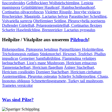
fuscorubroides
Gelbflockiger Wollstielschirmling, Lepiota
magnispora
Grünblättriger Hautkopf, Hainbuchenhautkopf,
Cortinarius olivaceofuscus
Violetter Risspilz, Inocybe violacea
Bruchreizker, Maggipilz, Lactarius helvus
Parasitischer Scheidling,
Volvariella surrecta
Ohrförmiger Seitling, Pleurocybella porrigens
Duftender Gürtelfuß, Pelargoniengürtelfuß, Cortinarius flexipes
Scharfer Haselmilchling, Brennreizker, Lactarius pyrogalus
Heilpilze / Vitalpilze aus unserem
Pilzbuch
!
Birkenporling, Piptoporus betulinus
Purpurfilziger Holzritterling,
Tricholomopsis rutilans
Stinkmorchel, Hexenei, Teufelsei, Phallus
impudicus
Gemeiner Samtfußrübling, Flammulina velutipes
Igelstachelbart, Lion's mane Mushroom, Hericium erinaceus
Tannenstachelbart, Hericium flagellum
Ästiger Stachelbart,
Hericium coralloides
Dorniger Stachelbart, Hericium cirrhatum
Austernseitling, Pleurotus ostreatus
Schiefer Schillerporling, Chaga,
Inonotus obliquus
Schmetterlingstramete, Turkey tail mushroom,
Trametes versicolor
Was sind Pilze?