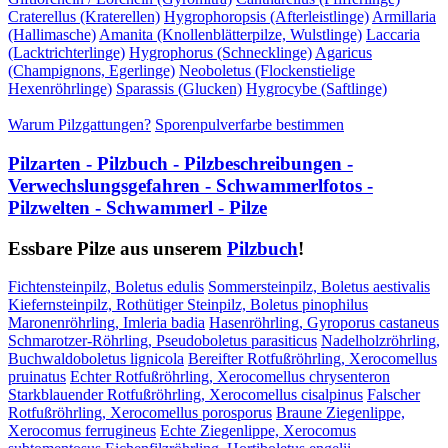
Craterellus (Kraterellen)
Hygrophoropsis (Afterleistlinge)
Armillaria
(Hallimasche)
Amanita (Knollenblätterpilze, Wulstlinge)
Laccaria
(Lacktrichterlinge)
Hygrophorus (Schnecklinge)
Agaricus
(Champignons, Egerlinge)
Neoboletus (Flockenstielige
Hexenröhrlinge)
Sparassis (Glucken)
Hygrocybe (Saftlinge)
Warum Pilzgattungen?
Sporenpulverfarbe bestimmen
Pilzarten - Pilzbuch - Pilzbeschreibungen -
Verwechslungsgefahren - Schwammerlfotos -
Pilzwelten - Schwammerl - Pilze
Essbare Pilze aus unserem
Pilzbuch
!
Fichtensteinpilz, Boletus edulis
Sommersteinpilz, Boletus aestivalis
Kiefernsteinpilz, Rothütiger Steinpilz, Boletus pinophilus
Maronenröhrling, Imleria badia
Hasenröhrling, Gyroporus castaneus
Schmarotzer-Röhrling, Pseudoboletus parasiticus
Nadelholzröhrling,
Buchwaldoboletus lignicola
Bereifter Rotfußröhrling, Xerocomellus
pruinatus
Echter Rotfußröhrling, Xerocomellus chrysenteron
Starkblauender Rotfußröhrling, Xerocomellus cisalpinus
Falscher
Rotfußröhrling, Xerocomellus porosporus
Braune Ziegenlippe,
Xerocomus ferrugineus
Echte Ziegenlippe, Xerocomus