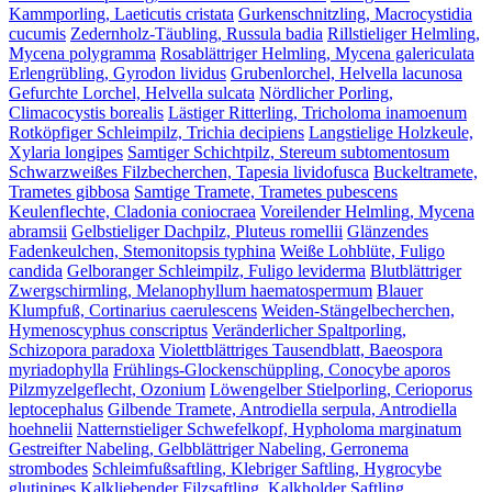
Kammporling, Laeticutis cristata
Gurkenschnitzling, Macrocystidia
cucumis
Zedernholz-Täubling, Russula badia
Rillstieliger Helmling,
Mycena polygramma
Rosablättriger Helmling, Mycena galericulata
Erlengrübling, Gyrodon lividus
Grubenlorchel, Helvella lacunosa
Gefurchte Lorchel, Helvella sulcata
Nördlicher Porling,
Climacocystis borealis
Lästiger Ritterling, Tricholoma inamoenum
Rotköpfiger Schleimpilz, Trichia decipiens
Langstielige Holzkeule,
Xylaria longipes
Samtiger Schichtpilz, Stereum subtomentosum
Schwarzweißes Filzbecherchen, Tapesia lividofusca
Buckeltramete,
Trametes gibbosa
Samtige Tramete, Trametes pubescens
Keulenflechte, Cladonia coniocraea
Voreilender Helmling, Mycena
abramsii
Gelbstieliger Dachpilz, Pluteus romellii
Glänzendes
Fadenkeulchen, Stemonitopsis typhina
Weiße Lohblüte, Fuligo
candida
Gelboranger Schleimpilz, Fuligo leviderma
Blutblättriger
Zwergschirmling, Melanophyllum haematospermum
Blauer
Klumpfuß, Cortinarius caerulescens
Weiden-Stängelbecherchen,
Hymenoscyphus conscriptus
Veränderlicher Spaltporling,
Schizopora paradoxa
Violettblättriges Tausendblatt, Baeospora
myriadophylla
Frühlings-Glockenschüppling, Conocybe aporos
Pilzmyzelgeflecht, Ozonium
Löwengelber Stielporling, Cerioporus
leptocephalus
Gilbende Tramete, Antrodiella serpula, Antrodiella
hoehnelii
Natternstieliger Schwefelkopf, Hypholoma marginatum
Gestreifter Nabeling, Gelbblättriger Nabeling, Gerronema
strombodes
Schleimfußsaftling, Klebriger Saftling, Hygrocybe
glutinipes
Kalkliebender Filzsaftling, Kalkholder Saftling,