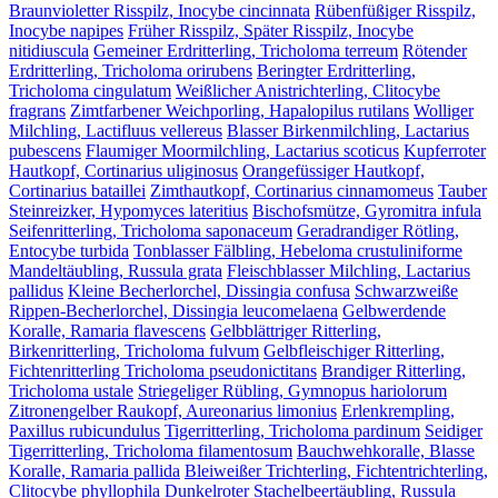
Braunvioletter Risspilz, Inocybe cincinnata
Rübenfüßiger Risspilz,
Inocybe napipes
Früher Risspilz, Später Risspilz, Inocybe
nitidiuscula
Gemeiner Erdritterling, Tricholoma terreum
Rötender
Erdritterling, Tricholoma orirubens
Beringter Erdritterling,
Tricholoma cingulatum
Weißlicher Anistrichterling, Clitocybe
fragrans
Zimtfarbener Weichporling, Hapalopilus rutilans
Wolliger
Milchling, Lactifluus vellereus
Blasser Birkenmilchling, Lactarius
pubescens
Flaumiger Moormilchling, Lactarius scoticus
Kupferroter
Hautkopf, Cortinarius uliginosus
Orangefüssiger Hautkopf,
Cortinarius bataillei
Zimthautkopf, Cortinarius cinnamomeus
Tauber
Steinreizker, Hypomyces lateritius
Bischofsmütze, Gyromitra infula
Seifenritterling, Tricholoma saponaceum
Geradrandiger Rötling,
Entocybe turbida
Tonblasser Fälbling, Hebeloma crustuliniforme
Mandeltäubling, Russula grata
Fleischblasser Milchling, Lactarius
pallidus
Kleine Becherlorchel, Dissingia confusa
Schwarzweiße
Rippen-Becherlorchel, Dissingia leucomelaena
Gelbwerdende
Koralle, Ramaria flavescens
Gelbblättriger Ritterling,
Birkenritterling, Tricholoma fulvum
Gelbfleischiger Ritterling,
Fichtenritterling Tricholoma pseudonictitans
Brandiger Ritterling,
Tricholoma ustale
Striegeliger Rübling, Gymnopus hariolorum
Zitronengelber Raukopf, Aureonarius limonius
Erlenkrempling,
Paxillus rubicundulus
Tigerritterling, Tricholoma pardinum
Seidiger
Tigerritterling, Tricholoma filamentosum
Bauchwehkoralle, Blasse
Koralle, Ramaria pallida
Bleiweißer Trichterling, Fichtentrichterling,
Clitocybe phyllophila
Dunkelroter Stachelbeertäubling, Russula