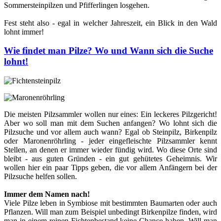
Sommersteinpilzen und Pfifferlingen losgehen.
Fest steht also - egal in welcher Jahreszeit, ein Blick in den Wald
lohnt immer!
Wie findet man Pilze? Wo und Wann sich die Suche
lohnt!
Die meisten Pilzsammler wollen nur eines: Ein leckeres Pilzgericht!
Aber wo soll man mit dem Suchen anfangen? Wo lohnt sich die
Pilzsuche und vor allem auch wann? Egal ob Steinpilz, Birkenpilz
oder Maronenröhrling - jeder eingefleischte Pilzsammler kennt
Stellen, an denen er immer wieder fündig wird. Wo diese Orte sind
bleibt - aus guten Gründen - ein gut gehütetes Geheimnis. Wir
wollen hier ein paar Tipps geben, die vor allem Anfängern bei der
Pilzsuche helfen sollen.
Immer dem Namen nach!
Viele Pilze leben in Symbiose mit bestimmten Baumarten oder auch
Pflanzen. Will man zum Beispiel unbedingt Birkenpilze finden, wird
man in einem reinen Fichtenbestand keine Chance haben. Will man