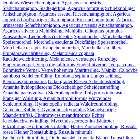
leoninus
Wiesenchampignon, Agaricus campestris
Stadtchampignon, Stadtegerling, Agaricus bitorquis
Schiefknolliger
Anischampignon, Agaricus essettei
Riesenchampignon, Agaricus
augustus
Großsporiger Champignon, Riesenchampignon, Agaricus
urinascens
Schafchampignon, Agaricus arvensis
Anischampignon,
Agaricus silvicola
Mehlräsling, Mehlpilz, Clitopilus prunulus
Aniszähling, Lentinellus cochleatus
Spitzmorchel, Morchella elata
Speisemorchel, Morchella esculenta
Dickfüßige Speisemorchel,
Morchella crassipes
Käppchenmorchel, Morchella semilibera
Frühjahrsweichritterling, Melanoleuca cognata
Raustielweichritterling, Melanoleuca verrucipes
Runzelige
Fingerhutverpel, Verpa digitaliformis
Fingerhutverpel, Verpa conica
Böhmische Verpel, Verpa bohemica
Mairitterling, Maipilz, Calocybe
gambosa
Schlehenrötling, Entoloma sepium
Lungenseitling,
Pleurotus pulmonarius
Ockergrauer Riesen-Scheidenstreifling,
Amanita lividopallescens
Dickscheidiger Scheidenstreifling,
Amanita pachyvolvata
Sklerotienporling, Polyporus tuberaster
Fransiger Wulstling, Amanita strobiliformis
Wurzelnder
Schleimrübling, Hymenopellis radicata
Waldfreundrübling,
Gemeiner Rübling, Gymnopus dryophilus
Stachelsporige
Mäandertrüffel, Choiromyces meandriformis
Echter
Knoblauchschwindling, Mycetinis scorodonius
Blutroter
Filzröhrling, Hortiboletus rubellus
Harter Zinnobertäubling, Russula
rosea
Kleiner Rosatäubling, Russula minutula
Buchenschleimrübling, Oudemansiella mucida
Blauer Träuschling,