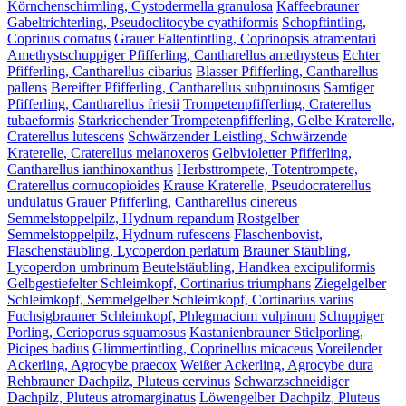
Körnchenschirmling, Cystodermella granulosa
Kaffeebrauner
Gabeltrichterling, Pseudoclitocybe cyathiformis
Schopftintling,
Coprinus comatus
Grauer Faltentintling, Coprinopsis atramentari
Amethystschuppiger Pfifferling, Cantharellus amethysteus
Echter
Pfifferling, Cantharellus cibarius
Blasser Pfifferling, Cantharellus
pallens
Bereifter Pfifferling, Cantharellus subpruinosus
Samtiger
Pfifferling, Cantharellus friesii
Trompetenpfifferling, Craterellus
tubaeformis
Starkriechender Trompetenpfifferling, Gelbe Kraterelle,
Craterellus lutescens
Schwärzender Leistling, Schwärzende
Kraterelle, Craterellus melanoxeros
Gelbvioletter Pfifferling,
Cantharellus ianthinoxanthus
Herbsttrompete, Totentrompete,
Craterellus cornucopioides
Krause Kraterelle, Pseudocraterellus
undulatus
Grauer Pfifferling, Cantharellus cinereus
Semmelstoppelpilz, Hydnum repandum
Rostgelber
Semmelstoppelpilz, Hydnum rufescens
Flaschenbovist,
Flaschenstäubling, Lycoperdon perlatum
Brauner Stäubling,
Lycoperdon umbrinum
Beutelstäubling, Handkea excipuliformis
Gelbgestiefelter Schleimkopf, Cortinarius triumphans
Ziegelgelber
Schleimkopf, Semmelgelber Schleimkopf, Cortinarius varius
Fuchsigbrauner Schleimkopf, Phlegmacium vulpinum
Schuppiger
Porling, Cerioporus squamosus
Kastanienbrauner Stielporling,
Picipes badius
Glimmertintling, Coprinellus micaceus
Voreilender
Ackerling, Agrocybe praecox
Weißer Ackerling, Agrocybe dura
Rehbrauner Dachpilz, Pluteus cervinus
Schwarzschneidiger
Dachpilz, Pluteus atromarginatus
Löwengelber Dachpilz, Pluteus