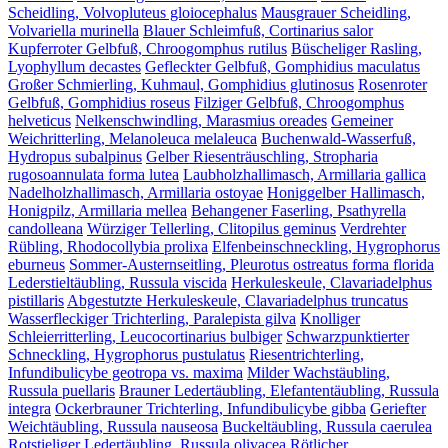
Scheidling, Volvopluteus gloiocephalus
Mausgrauer Scheidling,
Volvariella murinella
Blauer Schleimfuß, Cortinarius salor
Kupferroter Gelbfuß, Chroogomphus rutilus
Büscheliger Rasling,
Lyophyllum decastes
Gefleckter Gelbfuß, Gomphidius maculatus
Großer Schmierling, Kuhmaul, Gomphidius glutinosus
Rosenroter
Gelbfuß, Gomphidius roseus
Filziger Gelbfuß, Chroogomphus
helveticus
Nelkenschwindling, Marasmius oreades
Gemeiner
Weichritterling, Melanoleuca melaleuca
Buchenwald-Wasserfuß,
Hydropus subalpinus
Gelber Riesenträuschling, Stropharia
rugosoannulata forma lutea
Laubholzhallimasch, Armillaria gallica
Nadelholzhallimasch, Armillaria ostoyae
Honiggelber Hallimasch,
Honigpilz, Armillaria mellea
Behangener Faserling, Psathyrella
candolleana
Würziger Tellerling, Clitopilus geminus
Verdrehter
Rübling, Rhodocollybia prolixa
Elfenbeinschneckling, Hygrophorus
eburneus
Sommer-Austernseitling, Pleurotus ostreatus forma florida
Lederstieltäubling, Russula viscida
Herkuleskeule, Clavariadelphus
pistillaris
Abgestutzte Herkuleskeule, Clavariadelphus truncatus
Wasserfleckiger Trichterling, Paralepista gilva
Knolliger
Schleierritterling, Leucocortinarius bulbiger
Schwarzpunktierter
Schneckling, Hygrophorus pustulatus
Riesentrichterling,
Infundibulicybe geotropa vs. maxima
Milder Wachstäubling,
Russula puellaris
Brauner Ledertäubling, Elefantentäubling, Russula
integra
Ockerbrauner Trichterling, Infundibulicybe gibba
Geriefter
Weichtäubling, Russula nauseosa
Buckeltäubling, Russula caerulea
Rotstieliger Ledertäubling, Russula olivacea
Rötlicher