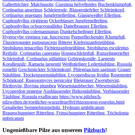
Gallerttrichter, Malchusohr, Guepinia helvelloides
Buchenklumpfuß,
Cortinarius anserinus
Schleiereule, Blaugestiefelter Schleimkopf,
Cortinarius praestans
Jungfernellerling, Glasigweißer Ellerling,
Cuphophyllus virgineus
Ockerblasser Jungfernellerling,
Cuphophyllus ochraceopallidus
Dattelbrauner Ellerling,
Cuphophyllus colemannianus
Dunkelscheibiger Ellerling,
Hygrocybe virginea var. fuscescens
Purpurfleckender Klumpfuß,
Thaxterogaster purpurascens
Bitterer Kiefernzapfenrübling,
Strobilurus tenacellus
Fichtenzapfenrübling, Strobilurus esculentus
Reifpilz, Cortinarius caperatus
Honigschleimfuß, Runzeliggeriefter
Schleimfuß, Cortinarius stillatitius
Gebirgskoralle, Largents
Korallenpilz, Ramaria largentii
Weißstieliger Ledertäubling, Russula
romellii
Geschmückter Schleimkopf, Phlegmacium saginum
Grauer
Stäubling, Trockenrasenstäubling, Lycoperdiscus lividus
Rosenroter
Schönkopf, Rugosomyces persicolor
Bleigrauer Zwergbovist,
Bleibovist, Bovista plumbea
Wiesenstaubbecher, Wiesenstäubling,
Lycoperdon pratense
Ausblassender Birkentäubling, Verblassender
Täubling, Russula exalbicans
https://www.pilzbuch-
pilzwelten.de/roetlicher-wurzeltrueffel/rhizopogon-roseolus.html
Genabelter Semmelstoppelpilz, Hydnum umbilicatum
Braunschuppiger Ritterling, Feinschuppiger Ritterling, Tricholoma
imbricatum
Ungenießbare Pilze aus unserem
Pilzbuch
!