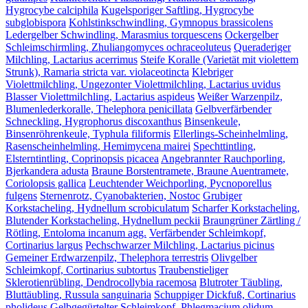
Hygrocybe calciphila
Kugelsporiger Saftling, Hygrocybe
subglobispora
Kohlstinkschwindling, Gymnopus brassicolens
Ledergelber Schwindling, Marasmius torquescens
Ockergelber
Schleimschirmling, Zhuliangomyces ochraceoluteus
Queraderiger
Milchling, Lactarius acerrimus
Steife Koralle (Varietät mit violettem
Strunk), Ramaria stricta var. violaceotincta
Klebriger
Violettmilchling, Ungezonter Violettmilchling, Lactarius uvidus
Blasser Violettmilchling, Lactarius aspideus
Weißer Warzenpilz,
Blumenlederkoralle, Thelephora penicillata
Gelbverfärbender
Schneckling, Hygrophorus discoxanthus
Binsenkeule,
Binsenröhrenkeule, Typhula filiformis
Ellerlings-Scheinhelmling,
Rasenscheinhelmling, Hemimycena mairei
Spechttintling,
Elsterntintling, Coprinopsis picacea
Angebrannter Rauchporling,
Bjerkandera adusta
Braune Borstentramete, Braune Auentramete,
Coriolopsis gallica
Leuchtender Weichporling, Pycnoporellus
fulgens
Sternenrotz, Cyanobakterien, Nostoc
Grubiger
Korkstacheling, Hydnellum scrobiculatum
Scharfer Korkstacheling,
Blutender Korkstacheling, Hydnellum peckii
Braungrüner Zärtling /
Rötling, Entoloma incanum agg.
Verfärbender Schleimkopf,
Cortinarius largus
Pechschwarzer Milchling, Lactarius picinus
Gemeiner Erdwarzenpilz, Thelephora terrestris
Olivgelber
Schleimkopf, Cortinarius subtortus
Traubenstieliger
Sklerotienrübling, Dendrocollybia racemosa
Blutroter Täubling,
Bluttäubling, Russula sanguinaria
Schuppiger Dickfuß, Cortinarius
pholideus
Gelbgegürtelter Schleimkopf, Phlegmacium olidum