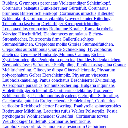
Rübling, Gymnopus peronatus
Violettrandiger Schleimkopf,
Cortinarius balteatus
Dunkelbrauner Gürtelfuß, Cortinarius
brunneus
Bitterer Schleimkopf, Cortinarius infractus
Bitterster
Schleimkopf, Cortinarius vibratilis
Unverschämter Ritterling,
Tricholoma lascivum
Dreifarbiger Krempentrichterling,
Leucopaxillus compactus
Rotbraune Koralle, Ramaria rubella
Warzige Hirschtrüffel, Elaphomyces granulatus
Eichen-
Stromabecher, Rutstroemia firma
Gallertfleischiges
Stummelfüßchen, Crepidotus mollis
Großes Stummelfüßchen,
Crepidotus autochthonus
Orange-Schneckling, Hygrophorus
abieticola
Gemeine Hundsrute, Mutinus Caninus
Eichen-
Zystidenrindenpilz, Peniophora quercina
Dunkles Fadenkeulchen,
Stemonitis fusca
Safranroter Schüppling, Pholiota astragalina
Grauer
Mehltrichterling, Clitocybe ditopa
Gitterschleimpilz, Physarum
polycephalum
Gelber Eierschleimpilz, Physarum virescens
Laubholzknäueling, Panus conchatus
Beschleierter Zwitterling,
Asterophora parasitica
Schmutzbecherling, Bulgaria inquinans
Violettblättriger Schleimfuß, Cortinarius delibutus
Tropfender
Schillerporling, Pseudoinonotus dryadeus
Getropfter Saftporling,
Calcipostia guttulata
Erdigriechender Schleimkopf, Cortinarius
variicolor
Reichbeschleierter Faserling, Psathyrella spintrigeroides
Rotbrauner Milchling, Lactarius rufus
Weißer Polsterpilz, Postia
ptychogaster
Wohlriechender Gürtelfuß, Cortinarius torvus
Weißflockiger Gürtelfuß, Cortinarius hemitrichus
Laubholzharzporling, Ischnoderma resinosum
Gelbgrüner