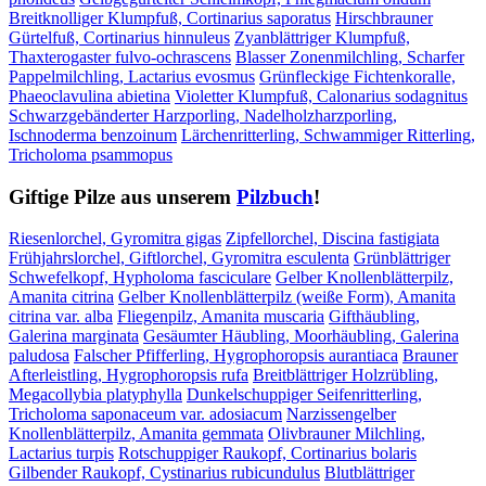
Breitknolliger Klumpfuß, Cortinarius saporatus
Hirschbrauner
Gürtelfuß, Cortinarius hinnuleus
Zyanblättriger Klumpfuß,
Thaxterogaster fulvo-ochrascens
Blasser Zonenmilchling, Scharfer
Pappelmilchling, Lactarius evosmus
Grünfleckige Fichtenkoralle,
Phaeoclavulina abietina
Violetter Klumpfuß, Calonarius sodagnitus
Schwarzgebänderter Harzporling, Nadelholzharzporling,
Ischnoderma benzoinum
Lärchenritterling, Schwammiger Ritterling,
Tricholoma psammopus
Giftige Pilze aus unserem
Pilzbuch
!
Riesenlorchel, Gyromitra gigas
Zipfellorchel, Discina fastigiata
Frühjahrslorchel, Giftlorchel, Gyromitra esculenta
Grünblättriger
Schwefelkopf, Hypholoma fasciculare
Gelber Knollenblätterpilz,
Amanita citrina
Gelber Knollenblätterpilz (weiße Form), Amanita
citrina var. alba
Fliegenpilz, Amanita muscaria
Gifthäubling,
Galerina marginata
Gesäumter Häubling, Moorhäubling, Galerina
paludosa
Falscher Pfifferling, Hygrophoropsis aurantiaca
Brauner
Afterleistling, Hygrophoropsis rufa
Breitblättriger Holzrübling,
Megacollybia platyphylla
Dunkelschuppiger Seifenritterling,
Tricholoma saponaceum var. adosiacum
Narzissengelber
Knollenblätterpilz, Amanita gemmata
Olivbrauner Milchling,
Lactarius turpis
Rotschuppiger Raukopf, Cortinarius bolaris
Gilbender Raukopf, Cystinarius rubicundulus
Blutblättriger